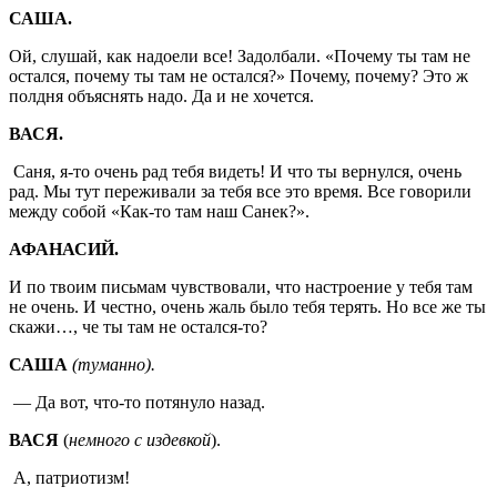
САША.
Ой, слушай, как надоели все! Задолбали. «Почему ты там не
остался, почему ты там не остался?» Почему, почему? Это ж
полдня объяснять надо. Да и не хочется.
ВАСЯ.
Саня, я-то очень рад тебя видеть! И что ты вернулся, очень
рад. Мы тут переживали за тебя все это время. Все говорили
между собой «Как-то там наш Санек?».
АФАНАСИЙ.
И по твоим письмам чувствовали, что настроение у тебя там
не очень. И честно, очень жаль было тебя терять. Но все же ты
скажи…, че ты там не остался-то?
САША
(туманно).
— Да вот, что-то потянуло назад.
ВАСЯ
(
немного с издевкой
).
А, патриотизм!