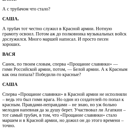
А с трубачом что стало?
САША.
А трубач тот честно служил в Красной армии. Нотную
грамоту освоил. Потом аж до полковника музыкальных войск
дослужился. Много маршей написал. И просто песен
хороших.
ВАСЯ
Санек, по твоим словам, сперва «Прощание славянки» —
гимн Российской армии, потом, — Белой армии. А к Красным
как она попала? Победили-то красные?
САША
Сперва «Прощание славянки» в Красной армии не исполняли
– ведь это был гимн врага. Но один из создателей-то попал к
красным. Правдами-неправдами – не знаю, но уж больно
мелодия напевная да за душу берет. Участвовал ли Агапкин –
тот самый трубач, в том, что «Прощание славянки» стало
маршем и в Красной армии, но дожил он до этого времени –
точно.