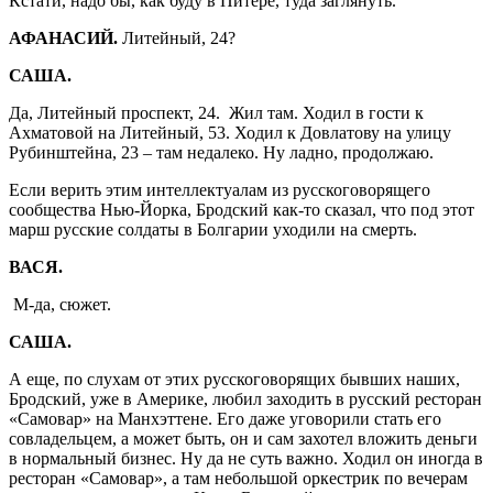
Кстати, надо бы, как буду в Питере, туда заглянуть.
АФАНАСИЙ.
Литейный, 24?
САША.
Да, Литейный проспект, 24. Жил там. Ходил в гости к
Ахматовой на Литейный, 53. Ходил к Довлатову на улицу
Рубинштейна, 23 – там недалеко. Ну ладно, продолжаю.
Если верить этим интеллектуалам из русскоговорящего
сообщества Нью-Йорка, Бродский как-то сказал, что под этот
марш русские солдаты в Болгарии уходили на смерть.
ВАСЯ.
М-да, сюжет.
САША.
А еще, по слухам от этих русскоговорящих бывших наших,
Бродский, уже в Америке, любил заходить в русский ресторан
«Самовар» на Манхэттене. Его даже уговорили стать его
совладельцем, а может быть, он и сам захотел вложить деньги
в нормальный бизнес. Ну да не суть важно. Ходил он иногда в
ресторан «Самовар», а там небольшой оркестрик по вечерам