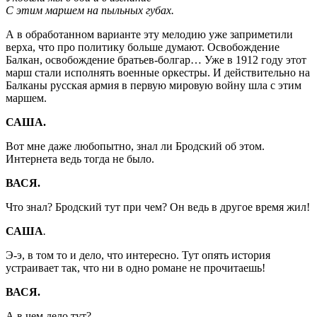
С этим маршем на пыльных губах.
А в обработанном варианте эту мелодию уже заприметили
верха, что про политику больше думают. Освобождение
Балкан, освобождение братьев-болгар… Уже в 1912 году этот
марш стали исполнять военные оркестры. И действительно на
Балканы русская армия в первую мировую войну шла с этим
маршем.
САША.
Вот мне даже любопытно, знал ли Бродский об этом.
Интернета ведь тогда не было.
ВАСЯ.
Что знал? Бродский тут при чем? Он ведь в другое время жил!
САША
.
Э-э, в том то и дело, что интересно. Тут опять история
устраивает так, что ни в одно романе не прочитаешь!
ВАСЯ.
А в чем дело тут?