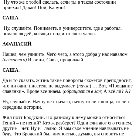
Ну что же с тобой сделать, если ты в таком состоянии
приехал! Давай! Пой, Карузо!
САША
.
Ну, слушайте. Понимаете, в университете, где я работал,
немало людей, косящих под интеллектуалов.
АФАНАСИЙ.
Нашел, чем удивить. Чего-чего, а этого добра у нас навалом
(осекается)
Извини, Саша, продолжай.
САША.
Да и то сказать, жизнь такие повороты сюжетов преподносит,
что ни один писатель не выдумает. (
пауза
) … Вот, «Прощание
славянки». Вроде все знаем. (
обращается в зал
) А всё ли? А?
Ну, слушайте. Начну не с начала, начну то ли с конца, то ли с
середины истории.
Жил поэт Бродский. По-разному к нему можно относиться.
Гений – не нений? Кто ж разберет? Одни считают его гением,
другие – нет. Ну и ладно. Я вам свое мнение навязывать не
буду. Что Бродский был личностью, думаю, вы спорить не