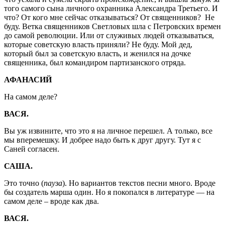
того самого сына личного охранника Александра Третьего. И
что? От кого мне сейчас отказываться? От священников? Не
буду. Ветка священников Светловых шла с Петровских времен
до самой революции. Или от служивых людей отказываться,
которые советскую власть приняли? Не буду. Мой дед,
который был за советскую власть, и женился на дочке
священника, был командиром партизанского отряда.
АФАНАСИЙ
На самом деле?
ВАСЯ.
Вы уж извините, что это я на личное перешел. А только, все
мы вперемешку. И добрее надо быть к друг другу. Тут я с
Саней согласен.
САША.
Это точно (
пауза
). Но вариантов текстов песни много. Вроде
бы создатель марша один. Но я покопался в литературе — на
самом деле – вроде как два.
ВАСЯ.