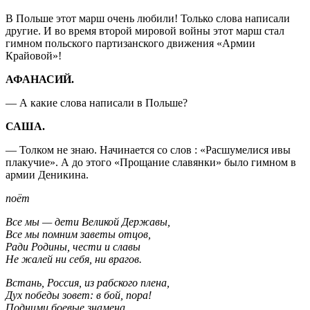
В Польше этот марш очень любили! Только слова написали
другие. И во время второй мировой войны этот марш стал
гимном польского партизанского движения «Армии
Крайовой»!
АФАНАСИЙ.
— А какие слова написали в Польше?
САША.
— Толком не знаю. Начинается со слов : «Расшумелися ивы
плакучие». А до этого «Прощание славянки» было гимном в
армии Деникина.
поёт
Все мы — дети Великой Державы,
Все мы помним заветы отцов,
Ради Родины, чести и славы
Не жалей ни себя, ни врагов.
Встань, Россия, из рабского плена,
Дух победы зовет: в бой, пора!
Подними боевые знамена