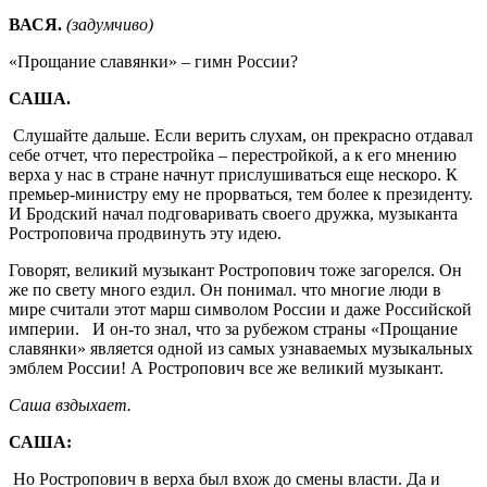
ВАСЯ
.
(задумчиво)
«Прощание славянки» – гимн России?
САША.
Слушайте дальше. Если верить слухам, он прекрасно отдавал
себе отчет, что перестройка – перестройкой, а к его мнению
верха у нас в стране начнут прислушиваться еще нескоро. К
премьер-министру ему не прорваться, тем более к президенту.
И Бродский начал подговаривать своего дружка, музыканта
Ростроповича продвинуть эту идею.
Говорят, великий музыкант Ростропович тоже загорелся. Он
же по свету много ездил. Он понимал. что многие люди в
мире считали этот марш символом России и даже Российской
империи. И он-то знал, что за рубежом страны «Прощание
славянки» является одной из самых узнаваемых музыкальных
эмблем России! А Ростропович все же великий музыкант.
Саша вздыхает.
САША:
Но Ростропович в верха был вхож до смены власти. Да и