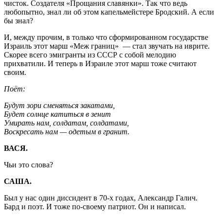
чисток. Создателя «Прощания славянки». Так что ведь
любопытно, знал ли об этом капельмейстере Бродский. А если
бы знал?
И, между прочим, в только что сформированном государстве
Израиль этот марш «Меж границ» — стал звучать на иврите.
Скорее всего эмигранты из СССР с собой мелодию
прихватили. И теперь в Израиле этот марш тоже считают
своим.
Поёт:
Будут зори сменяться закатами,
Будет солнце катиться в зенит
Умирать нам, солдатам, солдатами,
Воскресать нам — одетым в гранит.
ВАСЯ.
Чьи это слова?
САША.
Был у нас один диссидент в 70-х годах, Александр Галич.
Бард и поэт. И тоже по-своему патриот. Он и написал.