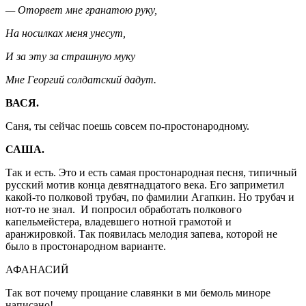
— Оторвет мне гранатою руку,
На носилках меня унесут,
И за эту за страшную муку
Мне Георгий солдатский дадут.
ВАСЯ.
Саня, ты сейчас поешь совсем по-простонародному.
САША.
Так и есть. Это и есть самая простонародная песня, типичный
русский мотив конца девятнадцатого века. Его заприметил
какой-то полковой трубач, по фамилии Агапкин. Но трубач и
нот-то не знал. И попросил обработать полкового
капельмейстера, владевшего нотной грамотой и
аранжировкой. Так появилась мелодия запева, которой не
было в простонародном варианте.
АФАНАСИЙ
Так вот почему прощание славянки в ми бемоль миноре
написано!