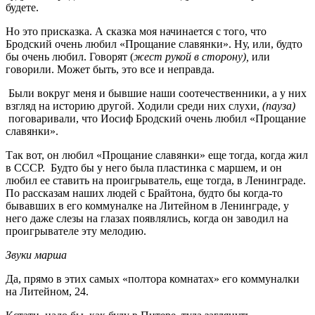
будете.
Но это присказка. А сказка моя начинается с того, что
Бродский очень любил «Прощание славянки». Ну, или, будто
бы очень любил. Говорят (
жест рукой в сторону),
или
говорили. Может быть, это все и неправда.
Были вокруг меня и бывшие наши соотечественники, а у них
взгляд на историю другой. Ходили среди них слухи,
(пауза)
поговаривали, что Иосиф Бродский очень любил «Прощание
славянки».
Так вот, он любил «Прощание славянки» еще тогда, когда жил
в СССР. Будто бы у него была пластинка с маршем, и он
любил ее ставить на проигрыватель, еще тогда, в Ленинграде.
По рассказам наших людей с Брайтона, будто бы когда-то
бывавших в его коммуналке на Литейном в Ленинграде, у
него даже слезы на глазах появлялись, когда он заводил на
проигрывателе эту мелодию.
Звуки марша
Да, прямо в этих самых «полтора комнатах» его коммуналки
на Литейном, 24.