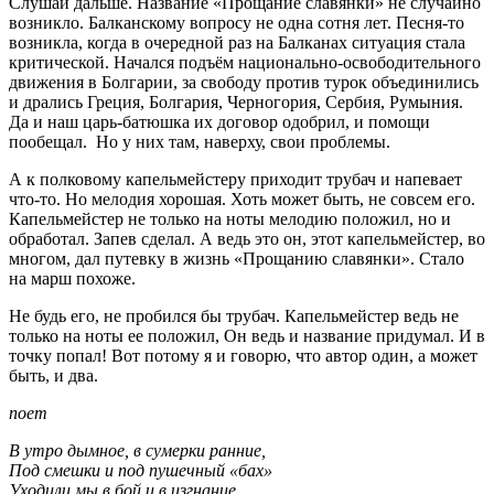
Слушай дальше. Название «Прощание славянки» не случайно
возникло. Балканскому вопросу не одна сотня лет. Песня-то
возникла, когда в очередной раз на Балканах ситуация стала
критической. Начался подъём национально-освободительного
движения в Болгарии, за свободу против турок объединились
и дрались Греция, Болгария, Черногория, Сербия, Румыния.
Да и наш царь-батюшка их договор одобрил, и помощи
пообещал. Но у них там, наверху, свои проблемы.
А к полковому капельмейстеру приходит трубач и напевает
что-то. Но мелодия хорошая. Хоть может быть, не совсем его.
Капельмейстер не только на ноты мелодию положил, но и
обработал. Запев сделал. А ведь это он, этот капельмейстер, во
многом, дал путевку в жизнь «Прощанию славянки». Стало
на марш похоже.
Не будь его, не пробился бы трубач. Капельмейстер ведь не
только на ноты ее положил, Он ведь и название придумал. И в
точку попал! Вот потому я и говорю, что автор один, а может
быть, и два.
поет
В утро дымное, в сумерки ранние,
Под смешки и под пушечный «бах»
Уходили мы в бой и в изгнание