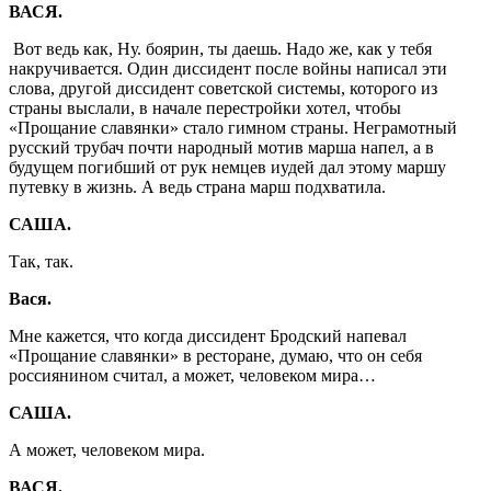
ВАСЯ.
Вот ведь как, Ну. боярин, ты даешь. Надо же, как у тебя
накручивается. Один диссидент после войны написал эти
слова, другой диссидент советской системы, которого из
страны выслали, в начале перестройки хотел, чтобы
«Прощание славянки» стало гимном страны. Неграмотный
русский трубач почти народный мотив марша напел, а в
будущем погибший от рук немцев иудей дал этому маршу
путевку в жизнь. А ведь страна марш подхватила.
САША.
Так, так.
Вася.
Мне кажется, что когда диссидент Бродский напевал
«Прощание славянки» в ресторане, думаю, что он себя
россиянином считал, а может, человеком мира…
САША.
А может, человеком мира.
ВАСЯ.