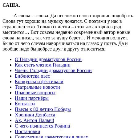
САША.
А слова… слова. Да несложно слова хорошие подобрать.
Слова тут хорошо на музыку ложатся. С поэтами у нас в
стране неплохо. Только свистни – столько авторов в ряд
выстоится… Вот совсем недавно современный автор новые
слова написал, так что за душу берет… И мелодия волнует.
Было от чего слезам наворачиваться на глазах у поэта. Да и
вообще надо бы добрее друг к другу относиться.
О Гильдии драматургов России
Как стать членом Гильдии
Члены Гильдии драматургов России
Библиотека пьес
Конкурсы и фестивали
Театральные новости
Правовые вопросы
Наши партнёры
Контакты
Пьесы к 80-летию Победы
Хроники Донбасса
Ах, Антон Палыч!
С чего начинается Родина
Постановки
Современная драматургия в лицах