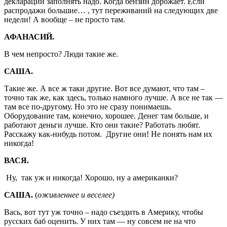
декларации заполнять надо. Когда бензин дорожает. Если
распродажи большие… , тут переживаний на следующих две
недели! А вообще – не просто там.
АФАНАСИЙ.
В чем непросто? Люди такие же.
САША.
Такие же. А все ж таки другие. Вот все думают, что там –
точно так же, как здесь, только намного лучше. А все не так —
там все по-другому. Но это не сразу понимаешь.
Оборудование там, конечно, хорошее. Денег там больше, и
работают деньги лучше. Кто они такие? Работать любят.
Расскажу как-нибудь потом. Другие они! Не понять нам их
никогда!
ВАСЯ.
Ну, так уж и никогда! Хорошо, ну а американки?
САША.
(
оживленнее и веселее)
Вась, вот тут уж точно – надо съездить в Америку, чтобы
русских баб оценить. У них там — ну совсем не на что