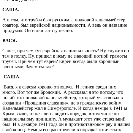
САША.
А в том, что трубач был русским, а полковой капельмейстер,
соавтор, был еврейской национальности. А ведь он название
придумал. Он и двигал эту песню.
ВАСЯ.
Санек, при чем тут еврейская национальность? Ну, служил он
там в полку. Ну, пришел к нему не знающий нотной грамоты
трубач. При чем тут евреи? Евреи всегда были хорошими
военными. Зачем ты так?
САША.
Вася, я к евреям хорошо отношусь. И гениев среди них
много. Вот тот же Бродский. А рассказал я это потому, что
погиб этот полковой капельмейстер, который участвовал в
создании «Прощания славянки», не в гражданскую войну.
Капельмейстер жил в Симферополе. И когда немцы в 1941-м
Крым взяли, то начали наводить порядок, в том числе по
национальному принципу. А музыкант этот уже старенький
был. И в декабре 1941 года он в противотанковом рву и нашел
свой конец. Немцы его расстреляли в порядке этнических