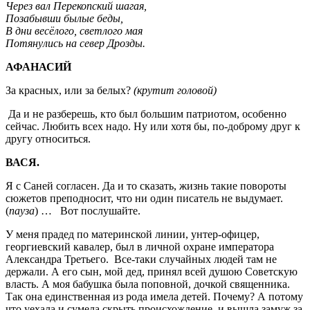
Через вал Перекопский шагая,
Позабывши былые беды,
В дни весёлого, светлого мая
Потянулись на север Дрозды.
АФАНАСИЙ
За красных, или за белых?
(крутит головой)
Да и не разберешь, кто был большим патриотом, особенно
сейчас. Любить всех надо. Ну или хотя бы, по-доброму друг к
другу относиться.
ВАСЯ.
Я с Саней согласен. Да и то сказать, жизнь такие повороты
сюжетов преподносит, что ни один писатель не выдумает.
(
пауза
) … Вот послушайте.
У меня прадед по материнской линии, унтер-офицер,
георгиевский кавалер, был в личной охране императора
Александра Третьего. Все-таки случайных людей там не
держали. А его сын, мой дед, принял всей душою Советскую
власть. А моя бабушка была поповной, дочкой священника.
Так она единственная из рода имела детей. Почему? А потому
что уехала и сумела скрыть происхождение, и вышла замуж за