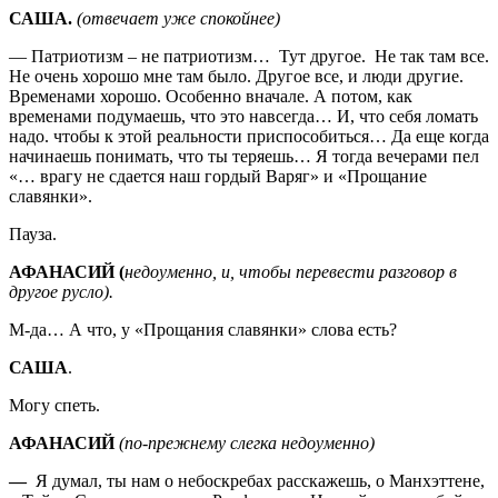
САША.
(отвечает уже спокойнее)
— Патриотизм – не патриотизм… Тут другое. Не так там все.
Не очень хорошо мне там было. Другое все, и люди другие.
Временами хорошо. Особенно вначале. А потом, как
временами подумаешь, что это навсегда… И, что себя ломать
надо. чтобы к этой реальности приспособиться… Да еще когда
начинаешь понимать, что ты теряешь… Я тогда вечерами пел
«… врагу не сдается наш гордый Варяг» и «Прощание
славянки».
Пауза.
АФАНАСИЙ (
недоуменно, и, чтобы перевести разговор в
другое русло).
М-да… А что, у «Прощания славянки» слова есть?
САША
.
Могу спеть.
АФАНАСИЙ
(по-прежнему слегка недоуменно)
—
Я думал, ты нам о небоскребах расскажешь, о Манхэттене,