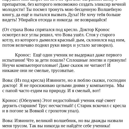
препаратом, без которого невозможно создать эликсир вечной
молодости! Ты посмел тронуть мою бесценную Волшебную
книгу, да ещё и пытался вызвать Духа! Не хочу тебя больше
видеть! Убирайся отсюда и никогда не возвращайся!
(От страха Вова спрятался под кресло. Доктор Кронос
осмотрел все углы решил, что Вова ушёл. Стоя у старого
котлу, из которого дымился красный дым, склонился над ним,
потом величаво поднял руки вверх и устало заговорил).
Кронос: Ещё один ученик не выдержал даже первого
испытания! Что за дети пошли? Сплошные лентяи и грязнули!
Неучи компьютероголовые! Даже сказок не читают! И
никакие они не смелые, трусоватые.
Вова: (Из под кресла) Извините, но я люблю сказки, господин
доктор! Я не просиживаю целыми днями у компьютера. Мы
с папой часто ездим на природу. И я смелый, вот!
Кронос: (Обезумев) Этот недостойный ученик ещё смеет
дерзить старшим! Трус несчастный! ( Старик вскочил с кресла
и в погоне за Вовкой с грохотом упал).
Вова: Извините, великий волшебник, но вы дважды назвали
меня трусом. Так вы никогда не найдёте себе ученика!