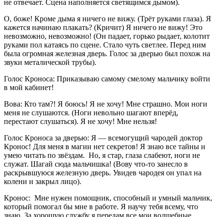
не отвечает. Сцена наполняется светящимся дымом).
О, боже! Кроме дыма я ничего не вижу. (Трёт руками глаза). Я
кажется начинаю плакать? (Кричит) Я ничего не вижу! Это
невозможно, невозможно! (Он падает, горько рыдает, колотит
руками пол катаясь по сцене. Стало чуть светлее. Перед ним
была огромная железная дверь. Голос за дверью был похож на
звуки металической трубы).
Голос Кроноса: Приказываю самому смелому мальчику войти
в мой кабинет!
Вова: Кто там?! Я боюсь! Я не хочу! Мне страшно. Мои ноги
меня не слушаются. (Ноги невольно шагают вперёд,
перестают слушаться). Я не хочу! Мне нельзя!
Голос Кроноса за дверью: Я — всемогущий чародей доктор
Кронос! Для меня в магии нет секретов! Я знаю все тайны и
умею читать по звёздам. Но, я стар, глаза слабеют, ноги не
служат. Шагай сюда мальчишка! (Вову что-то занесло в
раскрывшуюся железную дверь. Увидев чародея он упал на
колени и закрыл лицо).
Кронос: Мне нужен помощник, способный и умный мальчик,
который помогал бы мне в работе. Я научу тебя всему, что
знаю. За хорошую службу я передам все мои волшебные