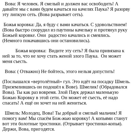
Вова: Я человек. Я смелый и должен вас освободить! А
давайте мы с вами будем качаться на качелях Паука? Я разорву
эту липкую сеть. (Вова разрывает сеть).
Божья коровка: Да, я буду с вами качаться. С удовольствием!
(Вова быстро соорудил из паутины качельку и протянул руку
Божьей коровке. Они радостно качались и смеялись.
(Немного покачавшись они остановились).
Божья коровка: Видите эту сеть? Я была привязана к
ней за то, что не хочу стать женой злого Паука. Он может
меня съесть.
Вова: ( Отважно) Не бойтесь, этого нельзя допустить!
(Послышался «вертолётный» гул. Это идёт на посадку Шмель.
Приземлившись он подошёл к Вове). Шмелик! (Обрадовался
Вова). Ты как раз вовремя. Злой Паук держал маленькую
Божью Коровку в этой сети. Он может её съесть, её надо
спасать! А ещё он хочет на ней жениться.
Шмель: Молодец, Вова! Ты добрый и смелый мальчик! Я
помогу вам! Мы спасём Бож-жью коровку! А копьями станут
вот эти болотные тростинки. (Отрывает тростинки-копья).
Держи, Вова, пригодятся.