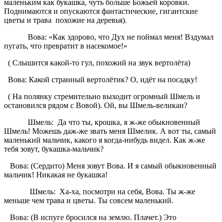
маленьким как букашка, чуть больше Божьей коровки.
Поднимаются и опускаются фантастические, гигантские
цветы и трава похожие на деревья).
Вова: «Как здорово, что Дух не поймал меня! Вздумал
пугать, что превратит в насекомое!»
( Слышится какой-то гул, похожий на звук вертолёта)
Вова: Какой странный вертолётик? О, идёт на посадку!
( На полянку стремительно выходит огромный Шмель и
остановился рядом с Вовой). Ой, вы Шмель-великан?
Шмель: Да что ты, крошка, я ж-же обыкновенный
Шмель! Можешь даж-же звать меня Шмелик. А вот ты, самый
маленький мальчик, какого я когда-нибудь видел. Как ж-же
тебя зовут, букашка-мальчик?
Вова: (Сердито) Меня зовут Вова. И я самый обыкновенный
мальчик! Никакая не букашка!
Шмель: Ха-ха, посмотри на себя, Вова. Ты ж-же
меньше чем трава и цветы. Ты совсем маленький.
Вова: (В испуге бросился на землю. Плачет.) Это