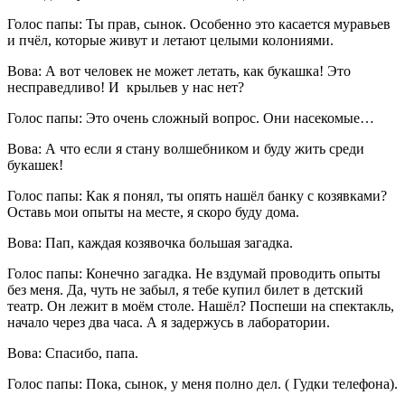
Голос папы: Ты прав, сынок. Особенно это касается муравьев
и пчёл, которые живут и летают целыми колониями.
Вова: А вот человек не может летать, как букашка! Это
несправедливо! И крыльев у нас нет?
Голос папы: Это очень сложный вопрос. Они насекомые…
Вова: А что если я стану волшебником и буду жить среди
букашек!
Голос папы: Как я понял, ты опять нашёл банку с козявками?
Оставь мои опыты на месте, я скоро буду дома.
Вова: Пап, каждая козявочка большая загадка.
Голос папы: Конечно загадка. Не вздумай проводить опыты
без меня. Да, чуть не забыл, я тебе купил билет в детский
театр. Он лежит в моём столе. Нашёл? Поспеши на спектакль,
начало через два часа. А я задержусь в лаборатории.
Вова: Спасибо, папа.
Голос папы: Пока, сынок, у меня полно дел. ( Гудки телефона).