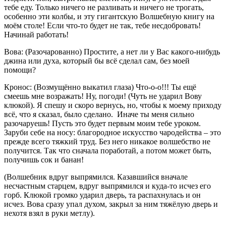
тебе еду. Только ничего не разливать и ничего не трогать,
особенно эти колбы, и эту гигантскую Волшебную книгу на
моём столе! Если что-то будет не так, тебе несдобровать!
Начинай работать!
Вова: (Разочарованно) Простите, а нет ли у Вас какого-нибудь
джина или духа, который бы всё сделал сам, без моей
помощи?
Кронос: (Возмущённо выкатил глаза) Что-о-о!!! Ты ещё
смеешь мне возражать! Ну, погоди! (Чуть не ударил Вову
клюкой). Я спешу и скоро вернусь, но, чтобы к моему приходу
всё, что я сказал, было сделано. Иначе ты меня сильно
разочаруешь! Пусть это будет первым моим тебе уроком.
Заруби себе на носу: благородное искусство чародейства – это
прежде всего тяжкий труд. Без него никакое волшебство не
получится. Так что сначала поработай, а потом может быть,
получишь сок и банан!
(Волшебник вдруг выпрямился. Казавшийся вначале
несчастным старцем, вдруг выпрямился и куда-то исчез его
горб. Клюкой громко ударил дверь, та распахнулась и он
исчез. Вова сразу упал духом, закрыл за ним тяжёлую дверь и
нехотя взял в руки метлу).