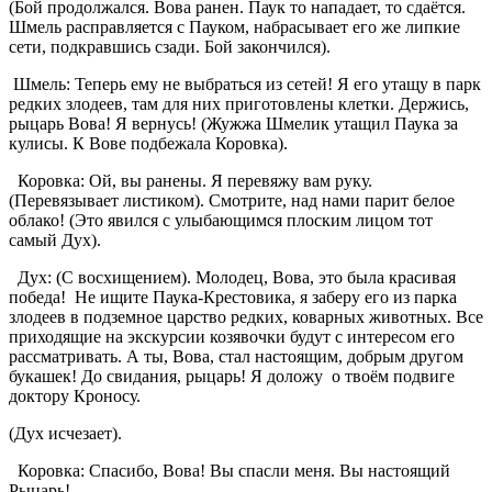
(Бой продолжался. Вова ранен. Паук то нападает, то сдаётся.
Шмель расправляется с Пауком, набрасывает его же липкие
сети, подкравшись сзади. Бой закончился).
Шмель: Теперь ему не выбраться из сетей! Я его утащу в парк
редких злодеев, там для них приготовлены клетки. Держись,
рыцарь Вова! Я вернусь! (Жужжа Шмелик утащил Паука за
кулисы. К Вове подбежала Коровка).
Коровка: Ой, вы ранены. Я перевяжу вам руку.
(Перевязывает листиком). Смотрите, над нами парит белое
облако! (Это явился с улыбающимся плоским лицом тот
самый Дух).
Дух: (С восхищением). Молодец, Вова, это была красивая
победа! Не ищите Паука-Крестовика, я заберу его из парка
злодеев в подземное царство редких, коварных животных. Все
приходящие на экскурсии козявочки будут с интересом его
рассматривать. А ты, Вова, стал настоящим, добрым другом
букашек! До свидания, рыцарь! Я доложу о твоём подвиге
доктору Кроносу.
(Дух исчезает).
Коровка: Спасибо, Вова! Вы спасли меня. Вы настоящий
Рыцарь!