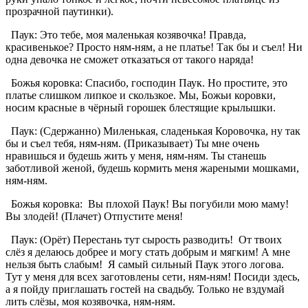
прозрачной паутинки).
Паук: Это тебе, моя маленькая козявочка! Правда,
красивенькое? Просто ням-ням, а не платье! Так бы и съел! Ни
одна девочка не сможет отказаться от такого наряда!
Божья коровка: Спасибо, господин Паук. Но простите, это
платье слишком липкое и скользкое. Мы, Божьи коровки,
носим красные в чёрный горошек блестящие крылышки.
Паук: (Сдержанно) Миленькая, сладенькая Коровочка, ну так
бы и съел тебя, ням-ням. (Приказывает) Ты мне очень
нравишься и будешь жить у меня, ням-ням. Ты станешь
заботливой женой, будешь кормить меня жареными мошками,
ням-ням.
Божья коровка: Вы плохой Паук! Вы погубили мою маму!
Вы злодей! (Плачет) Отпустите меня!
Паук: (Орёт) Перестань тут сырость разводить! От твоих
слёз я делаюсь добрее и могу стать добрым и мягким! А мне
нельзя быть слабым! Я самый сильный Паук этого логова.
Тут у меня для всех заготовлены сети, ням-ням! Посиди здесь,
а я пойду приглашать гостей на свадьбу. Только не вздумай
лить слёзы, моя козявочка, ням-ням.