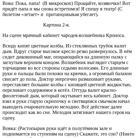
Вова: Пока, папа! (В микроскоп) Прощайте, козявочки! Вот
придёт папа и мы снова встретимся! Я спешу в театр! (С
билетом «летает» и пританцовывая убегает).
Картина 2-я.
На сцене мрачный кабинет чародея-волшебника Кроноса.
Всюду кипят цветные колбы. Из стеклянных трубок валит
дым. Вдруг старое высокое кресло резко развернулось. В нём
сидит диковинный маг, опирающийся на длинную палку с
загнутым верхним концом. Волшебник выглядит старцем с
торчащими во все стороны седыми волосами. Его длинные
руки и пальцы были похожи на крючки, а огромный балахон
свисает до пола. Доктор энергично размахивает руками,
переставляет большие колбы с кипящей цветной жидкостью,
переливает содержимое в котёл. Оттуда валит красно-
фиолетовый дым, который окутывает весь кабинет. Доктор
взял в руки старую скрипочку и светящимся смычком начал
выводить очаровательную мелодию. Всё действие далее
происходит как во сне. Мелодия затягивает нашего героя на
сцену.
Вовка: (Растопырив руки идёт в полутёмном зале и
поднимается по ступеням на сцену) Скажите, это сон? (Никто