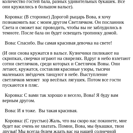
количество гостей бала, разных удивительных букашек. Все
они кружились в большом вальсе).
Коровка: (В сторонке) Дорогой рыцарь Вова, я хочу
познакомить вас с моим другом Светлячком. Он посланник
Света и сможет вас проводить, чтобы вы не заблудились в
темноте. После бала он будет освещать тропинку домой.
Вова: Спасибо. Вы самая красивая девочка на свете!
(И они снова кружатся в вальсе. Кузнечики пиликают на
скрипках, сверчки играют на свирелях. Вдруг в небо взлетают
сотни светлячков, среди которых и Светлячок Вовы. Они
летают, кружатся, составляя красивые узоры, тысячи
маленьких звёздочек танцуют в небе. Выступление
светлячков меняет хор весёлых лягушек. Потом все гости
пускаются в пляс.
Коровка: С вами так хорошо и весело, Вова! Я буду вам
верным другом.
Вова: И я тоже. Вы такая красивая.
Коровка: (С грустью) Жаль, что вы скоро нас покинете, мне
будет вас очень не хватать. Помни, Вова, мы букашки, твои
друзья! Мы всегда будем ждать вас на нашей солнечной