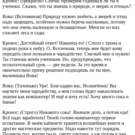
Кронос: Прекрасно! Сейчас проверим годишься ли ты в
ученики. Скажи, что ты знаешь о природе, о зверях и птицах?
Вова: (Вспоминая) Природу нужно любить, а зверей и птиц
надо защищать, особенно нужно беречь насекомых, потому
что они очень маленькие и беззащитные. Многие из них
спасают леса и сады.
Кронос: Достойный ответ! Наконец-то! ( Сполз с трона и
поднял руки к небу). О, Вселенная, теперь мне будет кому
передать свои познания в чародействе. Смелый мне и нужен!
Ты станешь моим учеником. Но, предупреждаю, что
испытательный срок — две недели. За это время я
окончательно приму решение подходишь ли ты мне,
мальчишка Вова!
Вова: (Тихонько) Ура! Благодарю вас, Волшебник! Вы
научите меня чародейству, а моя голова будет накапливать
знания как компьютер! И ещё я хочу есть! Хочу много сока и
банан!
Кронос: (Строго) Никакого сока! Вначале дело, а потом еда!
Всё надо заработать! Твоей голове-компьютеру первое
испытание. В моём кабинете хранятся волшебные книги и
другие магические предметы. Надо навести тут порядок.
Подмети пол, вытри пыль, смети паутину, а уж потом я дам