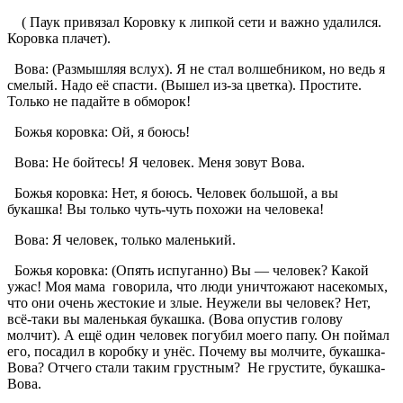
( Паук привязал Коровку к липкой сети и важно удалился.
Коровка плачет).
Вова: (Размышляя вслух). Я не стал волшебником, но ведь я
смелый. Надо её спасти. (Вышел из-за цветка). Простите.
Только не падайте в обморок!
Божья коровка: Ой, я боюсь!
Вова: Не бойтесь! Я человек. Меня зовут Вова.
Божья коровка: Нет, я боюсь. Человек большой, а вы
букашка! Вы только чуть-чуть похожи на человека!
Вова: Я человек, только маленький.
Божья коровка: (Опять испуганно) Вы — человек? Какой
ужас! Моя мама говорила, что люди уничтожают насекомых,
что они очень жестокие и злые. Неужели вы человек? Нет,
всё-таки вы маленькая букашка. (Вова опустив голову
молчит). А ещё один человек погубил моего папу. Он поймал
его, посадил в коробку и унёс. Почему вы молчите, букашка-
Вова? Отчего стали таким грустным? Не грустите, букашка-
Вова.