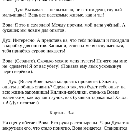
Дух: Вызывал — не вызывал, не в этом дело, глупый
мальчишка! Ведь все насекомые живые, как и ты!
Вова: Я это и сам знаю! Между прочим, мой папа учёный. А
букашек мы ловим для опытов.
Дух: Интересно. А представь-ка, что тебя поймали и посадили
в коробку для опытов. Запомни, если ты меня ослушаешься,
тебя придётся сурово наказать!
Вова: (Сердито). Сколько можно меня пугать! Ничего вы мне
не сделаете! Я от вас убегу! (Показав ему язык ускользнул
через верёвки).
Дух: (Вслед Вове начал колдовать проклятья). Значит,
опыты любишь ставить? Сделаю так, что будет тебе опыт, на
всю жизнь запомнишь! Килики-кабалики, стань-ка Вовка
маленьким, как жучок-паучок, как букашка-таракашка! Ха-ха-
ха! (Дух исчезает).
Картина 3-я.
На сцену вбегает Вова. Его руки растопырены. Чары Духа так
закрутили его, что стало понятно, Вова меняется. Становится