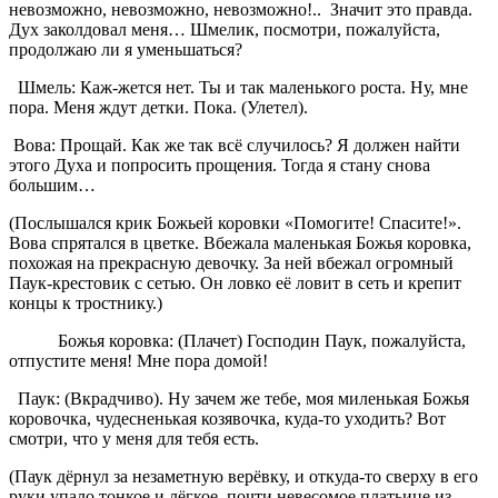
невозможно, невозможно, невозможно!.. Значит это правда.
Дух заколдовал меня… Шмелик, посмотри, пожалуйста,
продолжаю ли я уменьшаться?
Шмель: Каж-жется нет. Ты и так маленького роста. Ну, мне
пора. Меня ждут детки. Пока. (Улетел).
Вова: Прощай. Как же так всё случилось? Я должен найти
этого Духа и попросить прощения. Тогда я стану снова
большим…
(Послышался крик Божьей коровки «Помогите! Спасите!».
Вова спрятался в цветке. Вбежала маленькая Божья коровка,
похожая на прекрасную девочку. За ней вбежал огромный
Паук-крестовик с сетью. Он ловко её ловит в сеть и крепит
концы к тростнику.)
Божья коровка: (Плачет) Господин Паук, пожалуйста,
отпустите меня! Мне пора домой!
Паук: (Вкрадчиво). Ну зачем же тебе, моя миленькая Божья
коровочка, чудесненькая козявочка, куда-то уходить? Вот
смотри, что у меня для тебя есть.
(Паук дёрнул за незаметную верёвку, и откуда-то сверху в его
руки упало тонкое и лёгкое, почти невесомое платьице из