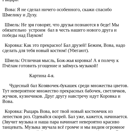
Вова: Я не сделал ничего особенного, скажи спасибо
Шмелику и Духу.
Шмель: Не зря говорят, что друзья познаются в беде! Мы
обязательно устроим бал в честь нашего нового друга и
победы над Пауком!
Коровка: Как это прекрасно! Бал друзей! Бежим, Вова, надо
сделать для тебя новый костюм! (Убегают).
Шмель: Отличная мысль, Бож-жья коровка! А я полечу к
Пчёлам готовить угощение и займусь музыкой!
Картина 4-я.
Чудесный бал Козявочек-букашек среди множества цветов.
Тут невероятное множество прекрасных бабочек, светлячков,
жучков, кузнечиков. Друг другу навстречу идут Коровка и
Вова.
Коровка: Рыцарь Вова, вот твой новый костюмчик из
лепестков роз. Одевайся скорей. Бал уже, кажется, начинается.
(Звучит музыка и наша пара начинает невероятно красиво
танцевать. Музыка звучала всё громче и мы видим огромное