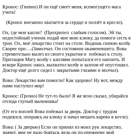
Кронос: (Гневно) И он ещё смеет меня, всемогущего мага
учить!
(Кронос внезапно хватается за сердце и ползёт в кресло).
Ох, где мои капли? (Прохрипел слабым голосом). Эй ты,
недостойный ученик подай мне мою клюку, да помоги сесть в
трон. Ох, моё лекарство стоит на столе. Видишь синюю колбу.
Скорее при….(Замолчал. Он состоянии окаменевшего. Вова
стремительно вылез из своего укрытия и побежал к столу.
Притащив Магу колбу с каплями попытался его напоить. И
вскоре Кронос ожил, выхватил колбу и залпом её опустошил.
Доктор ещё долго сидел с закрытыми глазами и молчал).
Вова: Лекарство вам помогло! Как здорово! Ну вот, между
нами наступил мир!
Кронос: (Грозно) Не тут-то было! Я же ясно сказал, убирайся
отсюда глупый мальчишка!
(От его воплей Вова побежал за дверь. Доктор с трудом
поднялся, опираясь на клюку и начал мешать варево в котле).
Вова: ( За дверью) Если он принял из моих рук лекарство,
значит, мне не надо бояться, ведь он по-прежнему мой