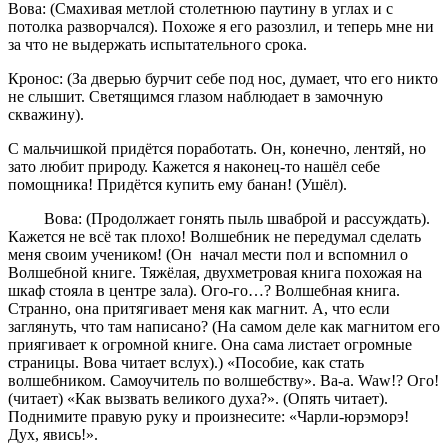
Вова: (Смахивая метлой столетнюю паутину в углах и с
потолка разворчался). Похоже я его разозлил, и теперь мне ни
за что не выдержать испытательного срока.
Кронос: (За дверью бурчит себе под нос, думает, что его никто
не слышит. Светящимся глазом наблюдает в замочную
скважину).
С мальчишкой придётся поработать. Он, конечно, лентяй, но
зато любит природу. Кажется я наконец-то нашёл себе
помощника! Придётся купить ему банан! (Ушёл).
Вова: (Продолжает гонять пыль шваброй и рассуждать).
Кажется не всё так плохо! Волшебник не передумал сделать
меня своим учеником! (Он начал мести пол и вспомнил о
Волшебной книге. Тяжёлая, двухметровая книга похожая на
шкаф стояла в центре зала). Ого-го…? Волшебная книга.
Странно, она притягивает меня как магнит. А, что если
заглянуть, что там написано? (На самом деле как магнитом его
приягивает к огромной книге. Она сама листает огромные
страницы. Вова читает вслух).) «Пособие, как стать
волшебником. Самоучитель по волшебству». Ва-а. Waw!? Ого!
(читает) «Как вызвать великого духа?». (Опять читает).
Поднимите правую руку и произнесите: «Чарли-юрэморэ!
Дух, явись!».