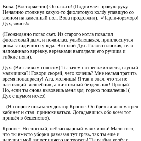
Вова: (Восторженно) Ого-го-го! (Поднимает правую руку.
Нечаянно столкнул какую-то фиолетовую колбу упавшую со
звоном на каменный пол. Вова продолжил). «Чарли-юрэморэ!
Дух, явись!»
(Неожиданно погас свет. Из старого котла повалил
фиолетовый дым, и появилась улыбающаяся, приплюснутая
рожа загадочного урода. Это злой Дух. Голова плоская, тело
напоминало верёвку, верёвками выглядели его ручища и
гибкие ноги).
Дух: (Визгливым голосом) Ты зачем потревожил меня, глупый
мальчишка?! Говори скорей, чего хочешь? Мне нельзя тратить
время понапрасну! Ага, молчишь! Я так и знал, что ты не
настоящий волшебник, а ничтожный бездельник! Прощай!
Но, если ты снова вызовешь меня зря, горько пожалеешь! (
Дух с шумом исчез).
(На пороге показался доктор Кронос. Он брезгливо осматрел
кабинет и стал принюхиваться. Догадывшись обо всём тот
пришёл в бешенство).
Кронос: Несносный, неблагодарный мальчишка! Мало того,
что ты вместо уборки размазал тут грязь, так ты ещё и
нарушил мой запрет ничего не трогать! Ты разбил колбу с