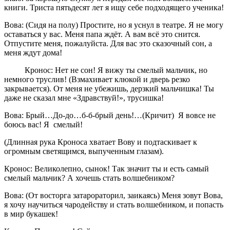
книги. Триста пятьдесят лет я ищу себе подходящего ученика!
Вова: (Сидя на полу) Простите, но я уснул в театре. Я не могу
оставаться у вас. Меня папа ждёт. А вам всё это снится.
Отпустите меня, пожалуйста. Для вас это сказочный сон, а
меня ждут дома!
Кронос: Нет не сон! Я вижу ты смелый мальчик, но
немного труслив! (Взмахивает клюкой и дверь резко
закрывается). От меня не убежишь, дерзкий мальчишка! Ты
даже не сказал мне «Здравствуй!», трусишка!
Вова: Брый…До-до…б-б-брый день!…(Кричит) Я вовсе не
боюсь вас! Я смелый!
(Длинная рука Кроноса хватает Вову и подтаскивает к
огромным светящимся, выпученным глазам).
Кронос: Великолепно, сынок! Так значит ты и есть самый
смелый мальчик? А хочешь стать волшебником?
Вова: (От восторга затарораторил, заикаясь) Меня зовут Вова,
я хочу научиться чародейству и стать волшебником, и попасть
в мир букашек!