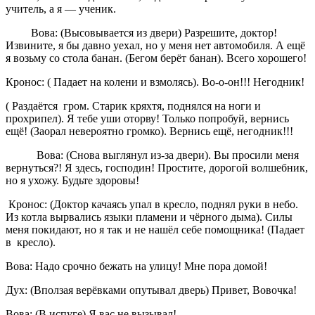
учитель, а я — ученик.
Вова: (Высовывается из двери) Разрешите, доктор!
Извините, я бы давно уехал, но у меня нет автомобиля. А ещё
я возьму со стола банан. (Бегом берёт банан). Всего хорошего!
Кронос: ( Падает на колени и взмолясь). Во-о-он!!! Негодник!
( Раздаётся гром. Старик кряхтя, поднялся на ноги и
прохрипел). Я тебе уши оторву! Только попробуй, вернись
ещё! (Заорал невероятно громко). Вернись ещё, негодник!!!
Вова: (Снова выглянул из-за двери). Вы просили меня
вернуться?! Я здесь, господин! Простите, дорогой волшебник,
но я ухожу. Будьте здоровы!
Кронос: (Доктор качаясь упал в кресло, поднял руки в небо.
Из котла вырвались языки пламени и чёрного дыма). Силы
меня покидают, но я так и не нашёл себе помощника! (Падает
в кресло).
Вова: Надо срочно бежать на улицу! Мне пора домой!
Дух: (Вползая верёвками опутывал дверь) Привет, Вовочка!
Вова: (В испуге) Я вас не вызывал!