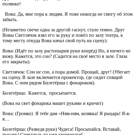
полянке!
Вова: Да, мне пора к людям. Я тоже никогда не смогу об этом
забыть.
(Незаметно свечи одна за другой гаснут, стало темно. Друг
Вовы Светлячок взял его за руку и повёл по залу театра, к
тому месту откуда Вова начал свой путь на сцену).
Вова: (Идёт по залу растопырив руки вперёд) Но, я ничего не
вижу. Кажется, это сон? (Садится на своё место в зале. Глаза
его закрыты).
Светлячок: Сон не сон, а пора домой. Прощай, друг! (Убегает
на сцену. В зале включается прожектор, где сидит спящий
Вова. С ним рядом Билетёрша с фонариком).
Билетёрша: Кажется, просыпается.
(Вова на свет фонарика машет руками и кричит)
Вова: (Громко) Я тебе дам «Ням-ням, козявка! Я рыцарь! Я-я-
я…
Билетёрша: (Разведя руки) Чудеса! Просыпайся. Вставай,
рыцарь! Спектакль-то уже закончился!