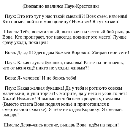
(Внезапно ввалился Паук-Крестовик)
Паук: Это кто тут у нас такой смелый?! Всех съем, ням-ням!
Кто посмел войти в мою долину? Ням-ням! Я тут хозяин!
Шмель: Тебя, восьмилапый, вызывает на честный бой рыцарь
Вова. Кто проиграет, тот навсегда покинет это место! Лучше
сразу уходи, пока цел!
Вова: Да-да!!! Здесь дом Божьей Коровки! Убирай свои сети!
Паук: Какая глупая букашка, ням-ням! Разве ты не знаешь,
что от меня ещё никто не уходил живым?!
Вова: Я- человек! И не боюсь тебя!
Паук: Какая жалкая букашка! Да у тебя и ротик-то совсем
маленький, и уши торчат! Смотрите, да у него и усов-то нет!
Ха-ха! Ням-ням! Я выпью из тебя всю кровушку, ням-ням.
(Вместо ответа Вова поднял копьё и приготовился к
смертельной схватке). Я тебе не отдам Коровку! Я смелый-
рыцарь!
Шмель: Держ-жись крепче, рыцарь Вова, идём на таран!