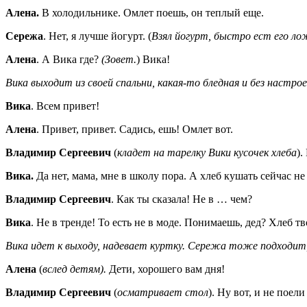
Алена.
В холодильнике. Омлет поешь, он теплый еще.
Сережа
. Нет, я лучше йогурт. (
Взял йогурт, быстро ест его ло
Алена
. А Вика где?
(Зовет.
) Вика!
Вика выходит из своей спальни, какая-то бледная и без настрое
Вика
. Всем привет!
Алена
. Привет, привет. Садись, ешь! Омлет вот.
Владимир Сергеевич
(
кладет на тарелку Вики кусочек хлеба
).
Вика.
Да нет, мама, мне в школу пора. А хлеб кушать сейчас не 
Владимир Сергеевич
. Как ты сказала! Не в … чем?
Вика
. Не в тренде! То есть не в моде. Понимаешь, дед? Хлеб тв
Вика идет к выходу, надевает куртку. Сережа тоже подходит, 
Алена
(
вслед детям).
Дети, хорошего вам дня!
Владимир Сергеевич
(
осматривает стол
). Ну вот, и не поел