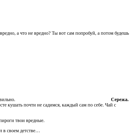
вредно, а что не вредно? Ты вот сам попробуй, а потом будешь
 как-то все не так, все неправильно.
Сережа.
месте кушать почти не садимся, каждый сам по себе. Чай с
 пироги твои вредные.
ал в своем детстве…