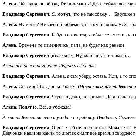
Алена
. Ой, папа, не обращайте внимания! Дети сейчас все таки
Владимир Сергеевич
. Я, может, что не так скажу… Бабушке во
Алена.
Ну и что? Никакой проблемы я в этом не вижу. Все взр
Владимир Сергеевич
. Бабушке хочется, чтобы все вместе куш
Алена.
Времена-то изменились, папа, не будет как раньше.
Владимир Сергеевич
(
вздыхает
). Ну, конечно, я понимаю…
Алена встает и начинает убирать со стола.
Владимир Сергеевич
. Алена, я сам уберу, оставь. Иди, а то оп
Алена.
Спасибо! Тогда я на работу! (
Идет к выходу, надевает 
Владимир Сергеевич
. Через неделю, не раньше. Давно она н
Алена.
Понятно. Все, я убежала!
Алена надевает пальто и уходит на работу. Владимир Сергееви
Владимир Сергеевич
. Опять хлеб не поел никто. Может хоть 
Девчонки наши на каких-то диетах сидят все время, все худеют