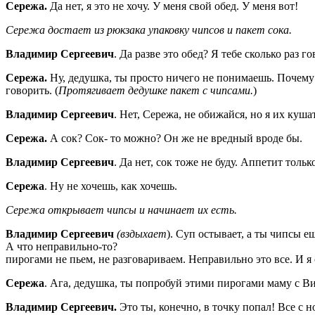
Сережа.
Да нет, я это не хочу. У меня свой обед. У меня вот!
Сережа достает из рюкзака упаковку чипсов и пакет сока.
Владимир Сергеевич
. Да разве это обед? Я тебе сколько раз г
Сережа.
Ну, дедушка, ты просто ничего не понимаешь. Почему в
говорить. (
Протягивает дедушке пакет с чипсами.
)
Владимир Сергеевич
. Нет, Сережа, не обижайся, но я их кушат
Сережа.
А сок? Сок- то можно? Он же не вредный вроде бы.
Владимир Сергеевич
. Да нет, сок тоже не буду. Аппетит толь
Сережа
. Ну не хочешь, как хочешь.
Сережа открывает чипсы и начинает их есть.
Владимир Сергеевич
(вздыхает
). Суп остывает, а т
А что неправил
пирогами не пьем, не разговариваем. Неправильно это все. И я
Сережа
. Ага, дедушка, ты попробуй этими пирогами маму с Ви
Владимир Сергеевич.
Это ты, конечно, в точку попал! Все с н