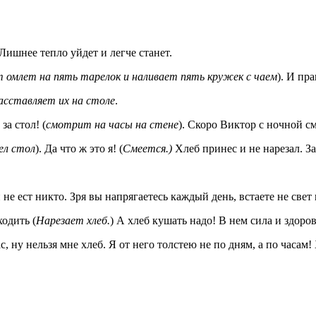
 Лишнее тепло уйдет и легче станет.
ет омлет на пять тарелок
и наливает пять кружек с чаем
). И пр
асставляет их на столе
.
за стол! (
смотрит на
часы на стене
). Скоро Виктор с ночной 
дел стол
). Да что ж это я! (
Смеется.)
Хлеб принес и не нарезал. З
 не ест никто. Зря вы напрягаетесь каждый день, встаете не свет 
ходить (
Нарезает хлеб.
) А хлеб кушать надо! В нем сила и здоров
час, ну нельзя мне хлеб. Я от него толстею не по дням, а по час