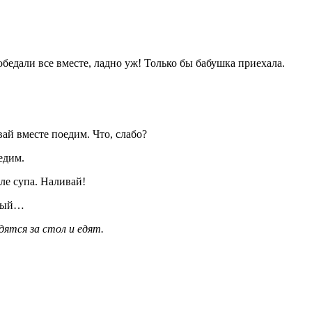
обедали все вместе, ладно уж! Только бы бабушка приехала.
вай вместе поедим. Что, слабо?
едим.
сле супа. Наливай!
сный…
ятся за стол и едят.