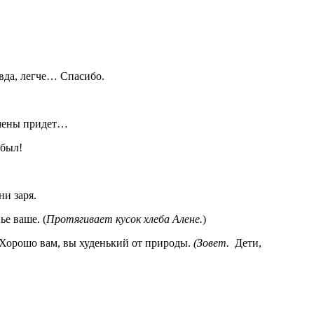
авда, легче… Спасибо.
смены придет…
абыл!
ни заря.
ье ваше. (
Протягивает кусок хлеба Алене.
)
ам! Хорошо вам, вы худенький от природы.
(Зовет.
Дети,