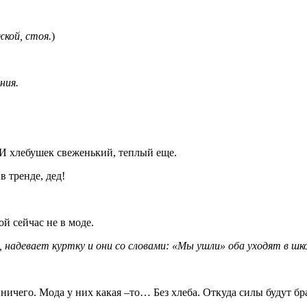
жкой, стоя.
)
ния.
 И хлебушек свеженький, теплый еще.
в тренде, дед!
ой сейчас не в моде.
надевает куртку и они со словами: «Мы ушли» оба уходят в шко
и ничего. Мода у них какая –то… Без хлеба. Откуда силы будут бр