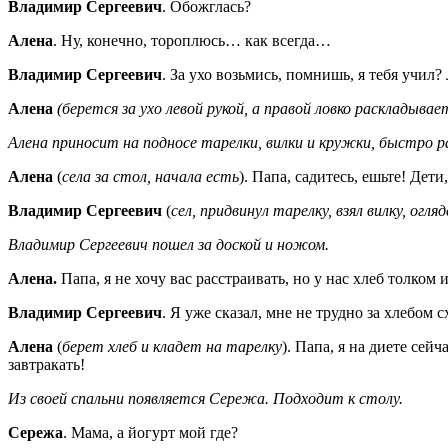
Владимир Сергеевич
. Обожглась?
Алена
. Ну, конечно, тороплюсь… как всегда…
Владимир Сергеевич
. За ухо возьмись, помнишь, я тебя учил?
Алена
(берется за ухо левой рукой, а правой ловко раскладыва
Алена приносит на подносе тарелки, вилки и кружки, быстро р
Алена
(
села за стол, начала есть
). Папа, садитесь, ешьте! Дети, 
Владимир Сергеевич
(
сел, придвинул тарелку, взял вилку, огля
Владимир Сергеевич пошел за доской и ножом.
Алена.
Папа, я не хочу вас расстраивать, но у нас хлеб толком и
Владимир Сергеевич
. Я уже сказал, мне не трудно за хлебом с
Алена
(
берет хлеб и кладет на тарелку
). Папа, я на диете сей
завтракать!
Из своей спальни появляется Сережа. Подходит к столу.
Сережа
. Мама, а йогурт мой где?