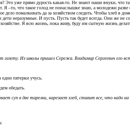
ся? Это уже прямо дурость какая-то. Не знают наши внуки, что та
ет. Я –то, что такое голод не понаслышке знаю, а молодежи разв
Твое дело помалкивать да за хозяйством следить. Чтобы хлеб в дом
дети неразумные. И пусть. Пусть так будет всегда. Они же не со 
 хозяйстве. Я всю жизнь, пока живу, буду им сытную жизнь делать
т газету. Из школы пришел Сережа. Владимир Сергеевич его вс
а одни пятерки учусь.
удем обедать.
ает суп в две тарелки, нарезает хлеб, ставит все, что надо на
у.