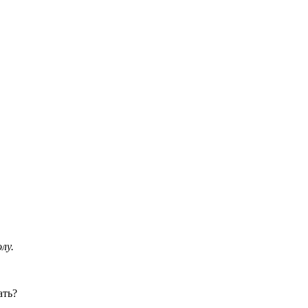
лу.
ать?