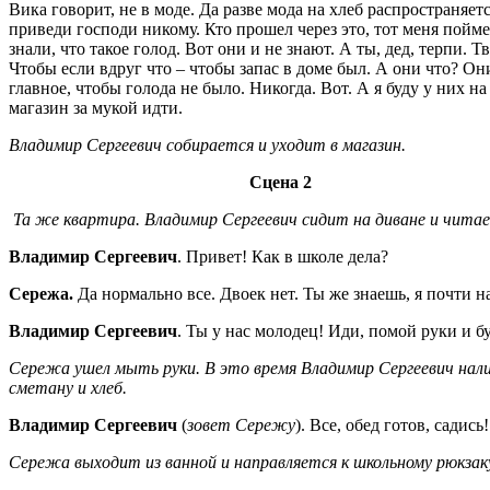
Вика говорит, не в моде. Да разве мода на хлеб распространяет
приведи господи никому. Кто прошел через это, тот меня пойм
знали, что такое голод. Вот они и не знают. А ты, дед, терпи. 
Чтобы если вдруг что – чтобы запас в доме был. А они что? Они 
главное, чтобы голода не было. Никогда. Вот. А я буду у них на
магазин за мукой идти.
Владимир Сергеевич собирается и уходит в магазин.
Сцена 2
Та же квартира. Владимир Сергеевич сидит на диване и читае
Владимир Сергеевич
. Привет! Как в школе дела?
Сережа.
Да нормально все. Двоек нет. Ты же знаешь, я почти н
Владимир Сергеевич
. Ты у нас молодец! Иди, помой руки и б
Сережа ушел мыть руки. В это время Владимир Сергеевич налив
сметану и хлеб.
Владимир Сергеевич
(
зовет Сережу
). Все, обед готов, садись!
Сережа выходит из ванной и направляется к школьному рюкзак