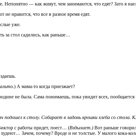
е. Непонятно — как живут, чем занимаются, что едят? Зато я наел
т не нравится, что все в разное время едят.
ослые уже.
ать за стол садились, как раньше…
оздаешь.
пальто.
) А мама-то когда приезжает?
а родине не была. Сама понимаешь, пока увидит всех, пообщаетс
ч подошел к столу. Собирает в ладонь крошки хлеба со стола. 
Виктор с работы придет, поест… (
Вздыхает.)
Вот раньше говорили
, худеют… Зачем, почему? Вроде и не толстые. У малого кока-кола