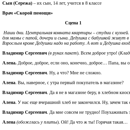
Сын (Сережа)
– их сын, 14 лет, учится в 8 классе
Врач «Скорой помощи»
Сцена 1
Наши дни. Центральная комната квартиры – студии с кухней. 
для мамы с папой, дочери и сына. Дедушка с бабушкой живут в
Взрослым кроме Дедушки надо на работу. А вот и Дедушка
Владимир Сергеевич
(в руках пакет
). Всем доброе утро! (
Клад
Алена.
Доброе, доброе, если оно, конечно, доброе… Папа, вы о
Владимир Сергеевич
. Ну, а что? Мне не сложно.
Алена
. Вы, наверное, с утра первый покупатель в магазине?
Владимир Сергеевич
. Да я не в магазине беру, в хлебном ки
Алена
. У нас еще вчерашний хлеб не закончился. Ну, зачем так 
Владимир Сергеевич
. Да мне совсем не трудно! Поухаживать 
Алена
(обожглась у плиты
). Ой! Да что ж ты! Горячая такая…