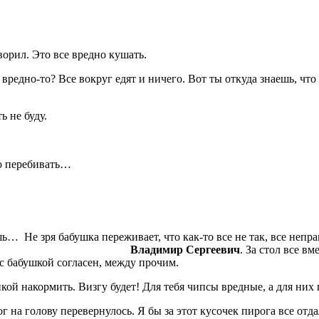
оворил. Это все вредно кушать.
редно-то? Все вокруг едят и ничего. Вот ты откуда знаешь, что 
ь не буду.
ко перебивать…
ы чипсы ешь… Не зря бабушка переживает, что
ьно-то?
Владимир Сергеевич
. За стол все в
 с бабушкой согласен, между прочим.
кой накормить. Визгу будет! Для тебя чипсы вредные, а для них
ог на голову перевернулось. Я бы за этот кусочек пирога все отд