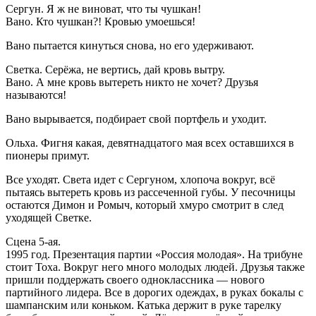
Сергун. Я ж не виноват, что ты чушкан!
Вано. Кто чушкан?! Кровью умоешься!
Вано пытается кинуться снова, но его удерживают.
Светка. Серёжа, не вертись, дай кровь вытру.
Вано. А мне кровь вытереть никто не хочет? Друзья
называются!
Вано вырывается, подбирает свой портфель и уходит.
Ольха. Фигня какая, девятнадцатого мая всех оставшихся в
пионеры примут.
Все уходят. Света идет с Сергуном, хлопоча вокруг, всё
пытаясь вытереть кровь из рассеченной губы. У песочницы
остаются Димон и Ромыч, который хмуро смотрит в след
уходящей Светке.
Сцена 5-ая.
1995 год. Презентация партии «Россия молодая». На трибуне
стоит Тоха. Вокруг него много молодых людей. Друзья также
пришли поддержать своего одноклассника — нового
партийного лидера. Все в дорогих одеждах, в руках бокалы с
шампанским или коньком. Катька держит в руке тарелку