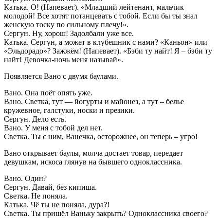
Катька. О! (Напевает). «Младший лейтенант, мальчик
молодой! Все хотят потанцевать с тобой. Если бы ты знал
женскую тоску по сильному плечу!».
Сергун. Ну, хорош! Задолбали уже все.
Катька. Сергун, а может в клубешник с нами? «Каньон» или
«Эльдорадо»? Зажжём! (Напевает). «Бэби ту найт! Я – бэби ту
найт! Девочка-ночь меня называй».
Появляется Вано с двумя баулами.
Вано. Она поёт опять уже.
Вано. Светка, тут — йогурты и майонез, а тут – белье
кружевное, галстуки, носки и презики.
Сергун. Дело есть.
Вано. У меня с тобой дел нет.
Светка. Ты с ним, Ванечка, осторожнее, он теперь – угро!
Вано открывает баулы, молча достает товар, передает
девушкам, искоса глянув на бывшего одноклассника.
Вано. Один?
Сергун. Давай, без кипиша.
Светка. Не поняла.
Катька. Чё ты не поняла, дура?!
Светка. Ты пришёл Ваньку закрыть? Одноклассника своего?