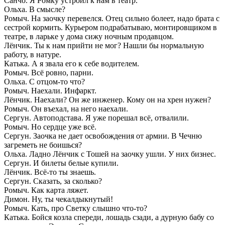
Санчо. Я Ромку устроил к нам в театр.
Ольха. В смысле?
Ромыч. На заочку перевелся. Отец сильно болеет, надо брата с
сестрой кормить. Курьером подрабатываю, монтировщиком в
театре, в ларьке у дома сижу ночным продавцом.
Лёнчик. Ты к нам прийти не мог? Нашли бы нормальную
работу, в натуре.
Катька. А я звала его к себе водителем.
Ромыч. Всё ровно, парни.
Ольха. С отцом-то что?
Ромыч. Наехали. Инфаркт.
Лёнчик. Наехали? Он же инженер. Кому он на хрен нужен?
Ромыч. Он въехал, на него наехали.
Сергун. Автоподстава. Я уже порешал всё, отвалили.
Ромыч. Но сердце уже всё.
Сергун. Заочка не дает освобождения от армии. В Чечню
загреметь не боишься?
Ольха. Ладно Лёнчик с Тошей на заочку ушли. У них бизнес.
Сергун. И билеты белые купили.
Лёнчик. Всё-то ты знаешь.
Сергун. Сказать, за сколько?
Ромыч. Как карта ляжет.
Димон. Ну, ты чекалдыкнутый!
Ромыч. Кать, про Светку слышно что-то?
Катька. Бойся козла спереди, лошадь сзади, а дурную бабу со