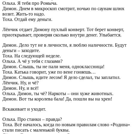
Ольха. Я тебя про Ромыча.
Димон. Днем в микроскоп смотрит, ночью по саунам шлюх
возит. Жить-то надо.
Тоха. Отдай ему деньги.
Лёнчик отдает Димону пухлый конверт. Тот берет конверт,
приоткрывает, проверяя сколько внутри денег. Улыбается.
Димон. Дело тут не в личности, я люблю наличности. Будут
деньги – заходите.
Тоха. На следующей неделе.
Ольха. А чё у тебя с глазами?
Димон. Слышь, ты не пали меня, одноклассница!
Тоха. Катька говорит, уже по вене гоняешь…
Димон. Слышь, идите лесом! Я дело сделал, ты заплатил.
Лёнчик. Ну, и чё?
Димон. Ну, и всё!
Ольха. Димон, ты чё? Наркоты – они хуже животных.
Димон. Вот ты королева бала! Да, пошли вы на хрен!
Вскакивает и уходит.
Ольха. Про станки – правда?
Тоха. Всё началось, когда по новым правилам слово «Родина»
стали писать с маленькой буквы.