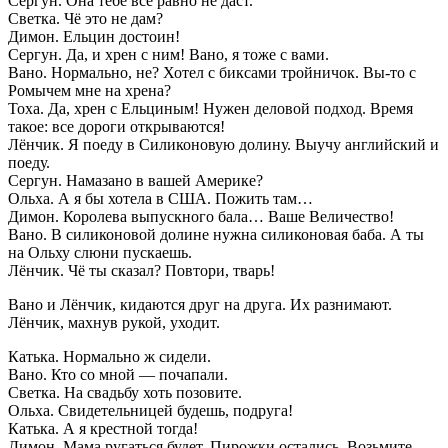
Сергун. Она тебе все равно не даст.
Светка. Чё это не дам?
Димон. Ельцин достоин!
Сергун. Да, и хрен с ним! Вано, я тоже с вами.
Вано. Нормально, не? Хотел с биксами тройничок. Вы-то с
Ромычем мне на хрена?
Тоха. Да, хрен с Ельциным! Нужен деловой подход. Время
такое: все дороги открываются!
Лёнчик. Я поеду в Силиконовую долину. Выучу английский и
поеду.
Сергун. Намазано в вашей Америке?
Ольха. А я бы хотела в США. Пожить там…
Димон. Королева выпускного бала… Ваше Величество!
Вано. В силиконовой долине нужна силиконовая баба. А ты
на Ольху слюни пускаешь.
Лёнчик. Чё ты сказал? Повтори, тварь!
Вано и Лёнчик, кидаются друг на друга. Их разнимают.
Лёнчик, махнув рукой, уходит.
Катька. Нормально ж сидели.
Вано. Кто со мной — почапали.
Светка. На свадьбу хоть позовите.
Ольха. Свидетельницей будешь, подруга!
Катька. А я крестной тогда!
Димон. Мама ругаться будет. Пирожки остались. Возьмите,