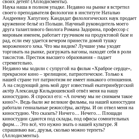
своих детей! (Аплодисменты).
Наука наша в полном упадке. Недавно на рынке я встретил
своего преподавателя филологии в институте Наталью
Андреевну Хапугину. Кандидат филологических наук продает
кружевное бельё из Польши. Научный руководитель моего
друга талантливого биолога Романа Задорина, профессор с
мировым именем, работает грузчиком на продуктовой базе и
рад, если ему удается вечером принести домой тушку
мороженного хека. Что мы видим? Лучшие умы уходят
торговать на рынке, разгружать вагоны, находят себя в роли
таксистов. Престиж высшего образования – падает
стремительно.
Недавно мы ходили с супругой на фильм «Храброе сердце»,
прекрасное кино – зрелищное, патриотическое. Только к
нашей стране тот патриотизм не имеет никакого отношения.
А на следующий день мой друг известный екатеринбургский
актёр Александр Кильдюшевский отвёл меня на нашу
киностудию. Я спросил его: «А почему мы не снимаем такое
кино?». Ведь были же великие фильмы, на нашей киностудии
работали гениальные режиссёры, актёры. И он отвел меня на
киностудию. Что сказать? Ничего… Нечего… Площади
киностудии сдаются под склады, под офисы сомнительных
фирм… Это всё, что нужно знать о нашей культуре. Я
спрашиваю вас, друзья, сколько можно терпеть?
(Аплодисменты).