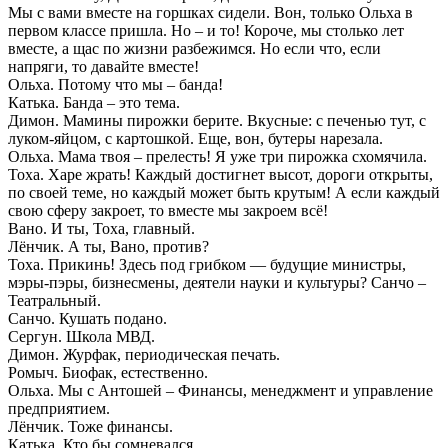
Мы с вами вместе на горшках сидели. Вон, только Ольха в
первом классе пришла. Но – и то! Короче, мы столько лет
вместе, а щас по жизни разбежимся. Но если что, если
напряги, то давайте вместе!
Ольха. Потому что мы – банда!
Катька. Банда – это тема.
Димон. Мамины пирожки берите. Вкусные: с печенью тут, с
луком-яйцом, с картошкой. Еще, вон, бутеры нарезала.
Ольха. Мама твоя – прелесть! Я уже три пирожка схомячила.
Тоха. Харе жрать! Каждый достигнет высот, дороги открыты,
по своей теме, но каждый может быть крутым! А если каждый
свою сферу закроет, то вместе мы закроем всё!
Вано. И ты, Тоха, главный.
Лёнчик. А ты, Вано, против?
Тоха. Прикинь! Здесь под грибком — будущие министры,
мэры-пэры, бизнесмены, деятели науки и культуры? Санчо –
Театральный.
Санчо. Кушать подано.
Сергун. Школа МВД.
Димон. Журфак, периодическая печать.
Ромыч. Биофак, естественно.
Ольха. Мы с Антошей – Финансы, менеджмент и управление
предприятием.
Лёнчик. Тоже финансы.
Катька. Кто бы сомневался.