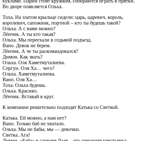
куклами. Парни стоят кружком, собираются играть в прятки.
Во дворе появляется Ольха.
Тоха. На златом крыльце сидели: царь, царевич, король,
королевич, сапожник, портной – кто ты будешь такой?
Ольха. А с вами можно?
Лёнчик. А ты кто такая?
Ольха. Мы переехали в седьмой подъезд.
Вано. Девок не берем.
Лёнчик. А че ты раскомандовался?
Димон. Как звать?
Ольха. Оля Хаметмуталиева.
Сергун. Оля Ха… чего?
Ольха. Хаметмуталиева.
Вано. Оля Ха…
Тоха. Ольха будешь.
Ольха. Красиво.
Лёнчик. Вставай в круг.
К компании решительно подходят Катька со Светкой.
Катька. Ей можно, а нам нет?
Вано. Только баб не хватало.
Ольха. Мы не бабы, мы — девочки.
Светка. Ага!
Димон. «Баба» в словаре Даля – это замужняя крестьянка.