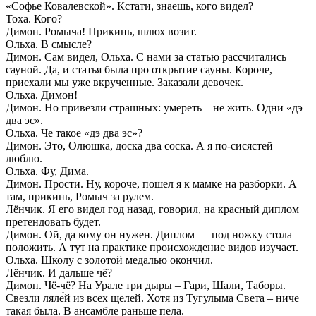
«Софье Ковалевской». Кстати, знаешь, кого видел?
Тоха. Кого?
Димон. Ромыча! Прикинь, шлюх возит.
Ольха. В смысле?
Димон. Сам видел, Ольха. С нами за статью рассчитались
сауной. Да, и статья была про открытие сауны. Короче,
приехали мы уже вкрученные. Заказали девочек.
Ольха. Димон!
Димон. Но привезли страшных: умереть – не жить. Одни «дэ
два эс».
Ольха. Че такое «дэ два эс»?
Димон. Это, Олюшка, доска два соска. А я по-сисястей
люблю.
Ольха. Фу, Дима.
Димон. Прости. Ну, короче, пошел я к мамке на разборки. А
там, прикинь, Ромыч за рулем.
Лёнчик. Я его видел год назад, говорил, на красный диплом
претендовать будет.
Димон. Ой, да кому он нужен. Диплом — под ножку стола
положить. А тут на практике происхождение видов изучает.
Ольха. Школу с золотой медалью окончил.
Лёнчик. И дальше чё?
Димон. Чё-чё? На Урале три дыры – Гари, Шали, Таборы.
Свезли ляле́й из всех щелей. Хотя из Тугулыма Света – ниче
такая была. В ансамбле раньше пела.