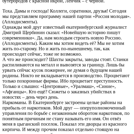
бутербродов с красной икрой, Лёнчик – с чёрной.
Тоха. Дамы и господа! Коллеги, соратники, друзья! Сегодня
мы представляем программу нашей партии «Россия молодая».
(Аплодисменты).
Однажды мой друг известный екатеринбургский журналист
Дмитрий Щербинин сказал: «Новейшую историю пишут
современники». Да, нам молодым строить новую Россию.
(Аплодисменты). Каким мы хотим видеть её? Мы не хотим
жить по-старому. Но и жить по-нынешнему, так, как
происходит сейчас, тоже не возможно.
А что же происходит? Шахты закрыты, заводы стоят. Станки
распиливаются на металл и вывозятся за границу. Лишь бы
урвать сейчас кусок пожирнее, не думая о будущем нашей
родины. Никто не вкладывается в производство. Процветают
только похоронные фирмы. Ибо процветает преступность.
Только и слышно: «Центровые», «Уралмаш», «Синие»,
«Афганцы». Кто ещё? Сюжеты о заказных убийствах в
новостях – день через день.
Наркоманы. В Екатеринбурге застроены целые районы на
прибыль от наркотиков. Мой друг — оперуполномоченный
управления по борьбе с незаконным оборотом наркотиков, по
понятным причинам не стану называть его имя. Он отвёз
меня в цыганский поселок. Показал эти дворцы из красного
кирпича. И между прочим показал отдельно стоящую на