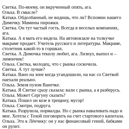
Светка. По-моему, он вкрученный опять, ага.
Ольха. В смысле?
Катька. Обдолбанный, не видишь, что ли? Вспомни нашего
Димочку. Мамины пирожки.
Светка. Он тут частый гость. Всегда в веселых компаниях,
ага.
Катька. А я мать его видела. На автовокзале на толкучке
макраме продает. Учитель русского и литературы. Макраме,
столетник какой-то в горшках.
Светка. А Димочка текилу любит, ага. Лизнул, выпил и –
лимончик!
Ольха. Светка, молодец, что с рынка соскочила.
Светка. А тут лучше?
Катька. Вано на зоне когда угандошили, на нас со Светкой
наехали реально.
Ольха. Земля пухом Ванечке.
Катька. Я Светке сразу сказала: вали с рынка, а я разберусь.
Ольха. Может Сергуну сказать?
Катька. Пошел он козе в трещину, мусор!
Ольха. Смотри, подруга.
Катька. Разрулила, нормалды. Но с рынка наваливать надо и
мне. Хотела с Тохой поговорить на счет стартового капитала.
Ольха. Это к Лёнчику: он у нас финансовый гений, бабками
он рулит.