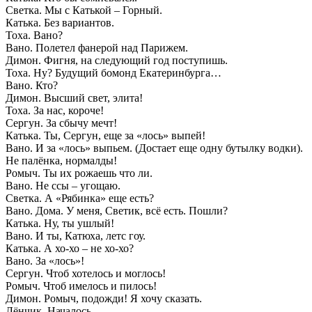
Светка. Мы с Катькой – Горный.
Катька. Без вариантов.
Тоха. Вано?
Вано. Полетел фанерой над Парижем.
Димон. Фигня, на следующий год поступишь.
Тоха. Ну? Будущий бомонд Екатеринбурга…
Вано. Кто?
Димон. Высший свет, элита!
Тоха. За нас, короче!
Сергун. За сбычу мечт!
Катька. Ты, Сергун, еще за «лось» выпей!
Вано. И за «лось» выпьем. (Достает еще одну бутылку водки).
Не палёнка, нормалды!
Ромыч. Ты их рожаешь что ли.
Вано. Не ссы – угощаю.
Светка. А «Рябинка» еще есть?
Вано. Дома. У меня, Светик, всё есть. Пошли?
Катька. Ну, ты ушлый!
Вано. И ты, Катюха, летс гоу.
Катька. А хо-хо – не хо-хо?
Вано. За «лось»!
Сергун. Чтоб хотелось и моглось!
Ромыч. Чтоб имелось и пилось!
Димон. Ромыч, подожди! Я хочу сказать.
Лёнчик. Началось.