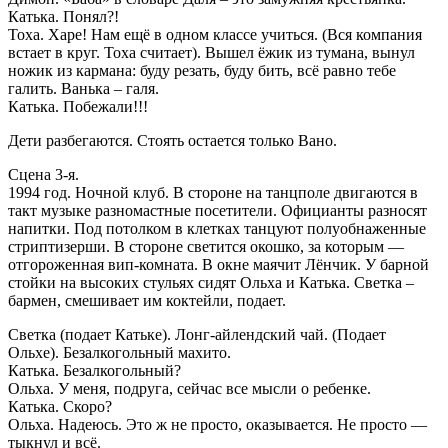
Катька. Понял?!
Тоха. Харе! Нам ещё в одном классе учиться. (Вся компания
встает в круг. Тоха считает). Вышел ёжик из тумана, вынул
ножик из кармана: буду резать, буду бить, всё равно тебе
галить. Ванька – галя.
Катька. Побежали!!!
Дети разбегаются. Стоять остается только Вано.
Сцена 3-я.
1994 год. Ночной клуб. В стороне на танцполе двигаются в
такт музыке разномастные посетители. Официанты разносят
напитки. Под потолком в клетках танцуют полуобнаженные
стриптизерши. В стороне светится окошко, за которым —
отгороженная вип-комната. В окне маячит Лёнчик. У барной
стойки на высоких стульях сидят Ольха и Катька. Светка –
бармен, смешивает им коктейли, подает.
Светка (подает Катьке). Лонг-айлендский чай. (Подает
Ольхе). Безалкогольный махито.
Катька. Безалкогольный?
Ольха. У меня, подруга, сейчас все мысли о ребенке.
Катька. Скоро?
Ольха. Надеюсь. Это ж не просто, оказывается. Не просто —
тыкнул и всё.