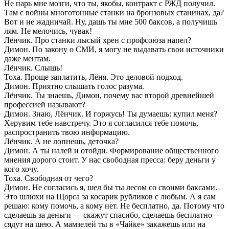
Не парь мне мозги, что ты, якобы, контракт с РЖД получил.
Там с войны многотонные станки на бронзовых станинах, да?
Вот и не жадничай. Ну, дашь ты мне 500 баксов, а получишь
лям. Не мелочись, чувак!
Лёнчик. Про станки лысый хрен с профсоюза напел?
Димон. По закону о СМИ, я могу не выдавать свои источники
даже ментам.
Лёнчик. Слышь!
Тоха. Проще заплатить, Лёня. Это деловой подход.
Димон. Приятно слышать голос разума.
Лёнчик. Ты знаешь, Димон, почему вас второй древнейшей
профессией называют?
Димон. Знаю, Лёнчик. И горжусь! Ты думаешь: купил меня?
Херувим тебе навстречу. Это я согласился тебе помочь,
распространить твою информацию.
Лёнчик. А не лопнешь, деточка?
Димон. А ты налей и отойди. Формирование общественного
мнения дорого стоит. У нас свободная пресса: беру деньги у
кого хочу.
Тоха. Свободная от чего?
Димон. Не согласись я, шел бы ты лесом со своими баксами.
Это шлюхи на Щорса за косарик рубликов с любым. А я сам
решаю: кому помочь, а кому нет. Не бесплатно, да. Потому что
сделаешь за деньги — скажут спасибо, сделаешь бесплатно —
сядут на шею. А мамзелей ты в «Чайке» закажешь или на