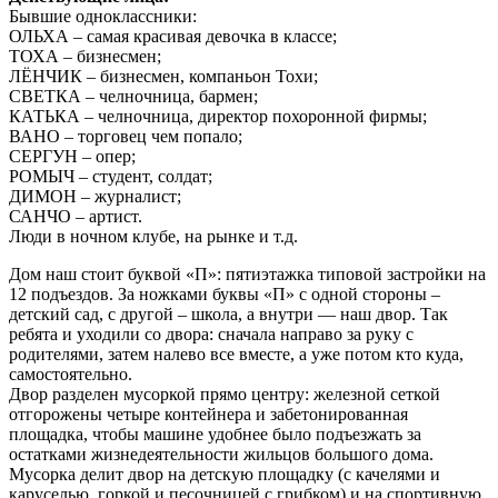
Бывшие одноклассники:
ОЛЬХА – самая красивая девочка в классе;
ТОХА – бизнесмен;
ЛЁНЧИК – бизнесмен, компаньон Тохи;
СВЕТКА – челночница, бармен;
КАТЬКА – челночница, директор похоронной фирмы;
ВАНО – торговец чем попало;
СЕРГУН – опер;
РОМЫЧ – студент, солдат;
ДИМОН – журналист;
САНЧО – артист.
Люди в ночном клубе, на рынке и т.д.
Дом наш стоит буквой «П»: пятиэтажка типовой застройки на
12 подъездов. За ножками буквы «П» с одной стороны –
детский сад, с другой – школа, а внутри — наш двор. Так
ребята и уходили со двора: сначала направо за руку с
родителями, затем налево все вместе, а уже потом кто куда,
самостоятельно.
Двор разделен мусоркой прямо центру: железной сеткой
отгорожены четыре контейнера и забетонированная
площадка, чтобы машине удобнее было подъезжать за
остатками жизнедеятельности жильцов большого дома.
Мусорка делит двор на детскую площадку (с качелями и
каруселью, горкой и песочницей с грибком) и на спортивную