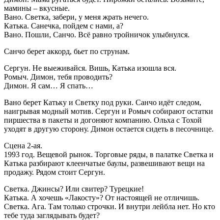
мамины – вкусные.
Вано. Светка, забери, у меня жрать нечего.
Катька. Санечка, пойдем с нами, а?
Вано. Пошли, Санчо. Всё равно тройничок улыбнулся.
Санчо берет аккорд, бьет по струнам.
Сергун. Не выеживайся. Вишь, Катька изошла вся.
Ромыч. Димон, тебя проводить?
Димон. Я сам… Я спать…
Вано берет Катьку и Светку под руки. Санчо идёт следом,
наигрывая модный мотив. Сергун и Ромыч собирают остатки
пиршества в пакеты и догоняют компанию. Ольха с Тохой
уходят в другую сторону. Димон остается сидеть в песочнице.
Сцена 2-ая.
1993 год. Вещевой рынок. Торговые ряды, в палатке Светка и
Катька разбирают клеенчатые баулы, развешивают вещи на
продажу. Рядом стоит Сергун.
Светка. Джинсы? Или свитер? Турецкие!
Катька. А хочешь «Лакосту»? От настоящей не отличишь.
Светка. Ага. Там только строчки. И внутри лейбла нет. Но кто
тебе туда заглядывать будет?