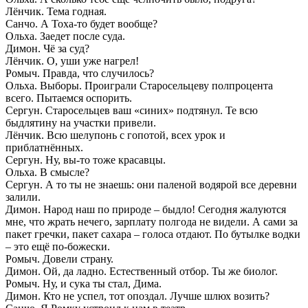
Лёнчик. Тема годная.
Санчо. А Тоха-то будет вообще?
Ольха. Заедет после суда.
Димон. Чё за суд?
Лёнчик. О, уши уже нагрел!
Ромыч. Правда, что случилось?
Ольха. Выборы. Проиграли Старосельцеву полпроцента
всего. Пытаемся оспорить.
Сергун. Старосельцев ваш «синих» подтянул. Те всю
быдлятину на участки привели.
Лёнчик. Всю шелупонь с гопотой, всех урок и
приблатнённых.
Сергун. Ну, вы-то тоже красавцы.
Ольха. В смысле?
Сергун. А то ты не знаешь: они паленой водярой все деревни
залили.
Димон. Народ наш по природе – быдло! Сегодня жалуются
мне, что жрать нечего, зарплату полгода не видели. А сами за
пакет гречки, пакет сахара – голоса отдают. По бутылке водки
– это ещё по-божески.
Ромыч. Довели страну.
Димон. Ой, да ладно. Естественный отбор. Ты же биолог.
Ромыч. Ну, и сука ты стал, Дима.
Димон. Кто не успел, тот опоздал. Лучше шлюх возить?