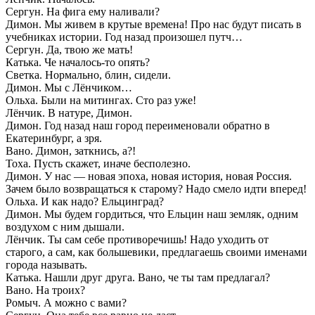
Сергун. На фига ему наливали?
Димон. Мы живем в крутые времена! Про нас будут писать в
учебниках истории. Год назад произошел путч…
Сергун. Да, твою же мать!
Катька. Че началось-то опять?
Светка. Нормально, блин, сидели.
Димон. Мы с Лёнчиком…
Ольха. Были на митингах. Сто раз уже!
Лёнчик. В натуре, Димон.
Димон. Год назад наш город переименовали обратно в
Екатеринбург, а зря.
Вано. Димон, заткнись, а?!
Тоха. Пусть скажет, иначе бесполезно.
Димон. У нас — новая эпоха, новая история, новая Россия.
Зачем было возвращаться к старому? Надо смело идти вперед!
Ольха. И как надо? Ельцинград?
Димон. Мы будем гордиться, что Ельцин наш земляк, одним
воздухом с ним дышали.
Лёнчик. Ты сам себе противоречишь! Надо уходить от
старого, а сам, как большевики, предлагаешь своими именами
города называть.
Катька. Нашли друг друга. Вано, че ты там предлагал?
Вано. На троих?
Ромыч. А можно с вами?