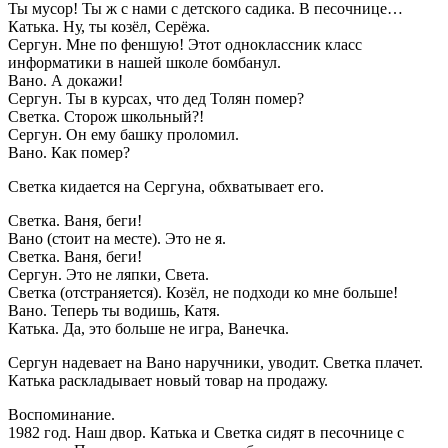
Ты мусор! Ты ж с нами с детского садика. В песочнице…
Катька. Ну, ты козёл, Серёжа.
Сергун. Мне по феншую! Этот одноклассник класс
информатики в нашей школе бомбанул.
Вано. А докажи!
Сергун. Ты в курсах, что дед Толян помер?
Светка. Сторож школьный?!
Сергун. Он ему башку проломил.
Вано. Как помер?
Светка кидается на Сергуна, обхватывает его.
Светка. Ваня, беги!
Вано (стоит на месте). Это не я.
Светка. Ваня, беги!
Сергун. Это не ляпки, Света.
Светка (отстраняется). Козёл, не подходи ко мне больше!
Вано. Теперь ты водишь, Катя.
Катька. Да, это больше не игра, Ванечка.
Сергун надевает на Вано наручники, уводит. Светка плачет.
Катька раскладывает новый товар на продажу.
Воспоминание.
1982 год. Наш двор. Катька и Светка сидят в песочнице с