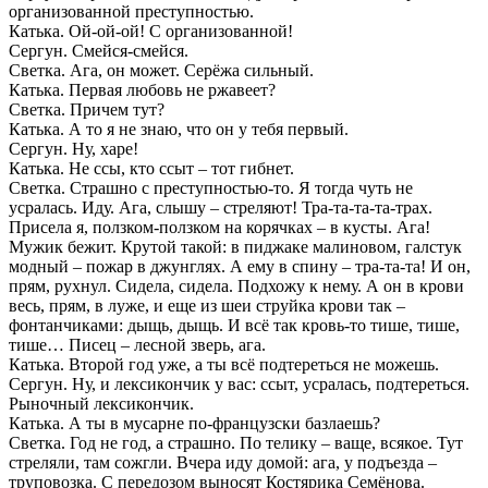
организованной преступностью.
Катька. Ой-ой-ой! С организованной!
Сергун. Смейся-смейся.
Светка. Ага, он может. Серёжа сильный.
Катька. Первая любовь не ржавеет?
Светка. Причем тут?
Катька. А то я не знаю, что он у тебя первый.
Сергун. Ну, харе!
Катька. Не ссы, кто ссыт – тот гибнет.
Светка. Страшно с преступностью-то. Я тогда чуть не
усралась. Иду. Ага, слышу – стреляют! Тра-та-та-та-трах.
Присела я, ползком-ползком на корячках – в кусты. Ага!
Мужик бежит. Крутой такой: в пиджаке малиновом, галстук
модный – пожар в джунглях. А ему в спину – тра-та-та! И он,
прям, рухнул. Сидела, сидела. Подхожу к нему. А он в крови
весь, прям, в луже, и еще из шеи струйка крови так –
фонтанчиками: дыщь, дыщь. И всё так кровь-то тише, тише,
тише… Писец – лесной зверь, ага.
Катька. Второй год уже, а ты всё подтереться не можешь.
Сергун. Ну, и лексикончик у вас: ссыт, усралась, подтереться.
Рыночный лексикончик.
Катька. А ты в мусарне по-французски базлаешь?
Светка. Год не год, а страшно. По телику – ваще, всякое. Тут
стреляли, там сожгли. Вчера иду домой: ага, у подъезда –
труповозка. С передозом выносят Костярика Семёнова.