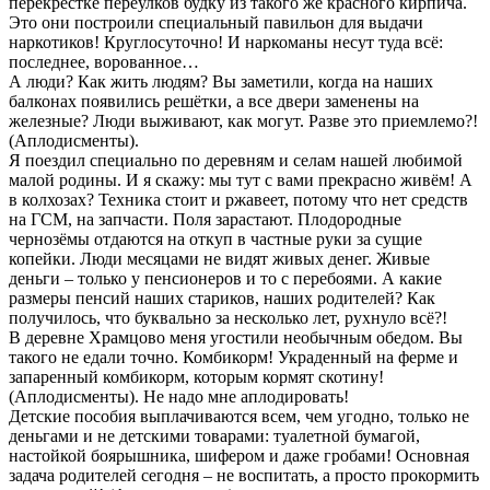
перекрестке переулков будку из такого же красного кирпича.
Это они построили специальный павильон для выдачи
наркотиков! Круглосуточно! И наркоманы несут туда всё:
последнее, ворованное…
А люди? Как жить людям? Вы заметили, когда на наших
балконах появились решётки, а все двери заменены на
железные? Люди выживают, как могут. Разве это приемлемо?!
(Аплодисменты).
Я поездил специально по деревням и селам нашей любимой
малой родины. И я скажу: мы тут с вами прекрасно живём! А
в колхозах? Техника стоит и ржавеет, потому что нет средств
на ГСМ, на запчасти. Поля зарастают. Плодородные
чернозёмы отдаются на откуп в частные руки за сущие
копейки. Люди месяцами не видят живых денег. Живые
деньги – только у пенсионеров и то с перебоями. А какие
размеры пенсий наших стариков, наших родителей? Как
получилось, что буквально за несколько лет, рухнуло всё?!
В деревне Храмцово меня угостили необычным обедом. Вы
такого не едали точно. Комбикорм! Украденный на ферме и
запаренный комбикорм, которым кормят скотину!
(Аплодисменты). Не надо мне аплодировать!
Детские пособия выплачиваются всем, чем угодно, только не
деньгами и не детскими товарами: туалетной бумагой,
настойкой боярышника, шифером и даже гробами! Основная
задача родителей сегодня – не воспитать, а просто прокормить