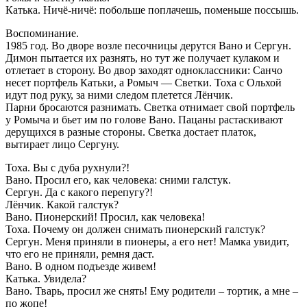
Катька. Ничё-ничё: побольше поплачешь, поменьше поссышь.
Воспоминание.
1985 год. Во дворе возле песочницы дерутся Вано и Сергун.
Димон пытается их разнять, но тут же получает кулаком и
отлетает в сторону. Во двор заходят одноклассники: Санчо
несет портфель Катьки, а Ромыч — Светки. Тоха с Ольхой
идут под руку, за ними следом плетется Лёнчик.
Парни бросаются разнимать. Светка отнимает свой портфель
у Ромыча и бьет им по голове Вано. Пацаны растаскивают
дерущихся в разные стороны. Светка достает платок,
вытирает лицо Сергуну.
Тоха. Вы с дуба рухнули?!
Вано. Просил его, как человека: сними галстук.
Сергун. Да с какого перепугу?!
Лёнчик. Какой галстук?
Вано. Пионерский! Просил, как человека!
Тоха. Почему он должен снимать пионерский галстук?
Сергун. Меня приняли в пионеры, а его нет! Мамка увидит,
что его не приняли, ремня даст.
Вано. В одном подъезде живем!
Катька. Увидела?
Вано. Тварь, просил же снять! Ему родители – тортик, а мне –
по жопе!