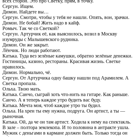
всех сторон. Это про Светку, прям, в точку.
Сергун. Ищем.
Димон. Найдете вы…
Сергун. Смотри, чтобы у тебя не нашли. Опять, вон, зрачки.
Димон. Не бобай! Жить надо в кайф.
Ромыч. Так че со Светкой?
Сергун. Артурчик её, как выяснилось, возил в Москву
изумруды с Малышевского рудника.
Димон. Он же закрыт.
Лёнчик. Но люди работают.
Катька. Туда вез зелёные камушки, обратно зелёные денежки.
Гостиницы, казино, рестораны. Красивая жизнь. Светке
нравилось.
Димон. Нормально, чё.
Сергун. От Артурчика одну башку нашли под Арамилем. А
Светка пропала.
Ольха. Твою мать.
Катька. Санчо, сыграй хоть что-нить на гитаре. Как раньше.
Санчо. А я теперь каждое утро будить вас буду.
Катька. Мечта моя, чтоб каждое утро ты будил.
Ольха. На хрен ты ему нужна, подруга. Он артист, а ты —
рыночная.
Катька. Ой, да че он там артист. Ходила к нему на спектакль.
В зале – полтора землекопа. И то половина в антракте ушла.
Мужик с деньгами в кармане должен быть. Только тогда он