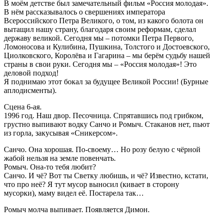
В моём детстве был замечательный фильм «Россия молодая».
В нём рассказывалось о свершениях императора
Всероссийского Петра Великого, о том, из какого болота он
вытащил нашу страну, благодаря своим реформам, сделал
державу великой. Сегодня мы – потомки Петра Первого,
Ломоносова и Кулибина, Пушкина, Толстого и Достоевского,
Циолковского, Королёва и Гагарина – мы берём судьбу нашей
страны в свои руки. Сегодня мы – «Россия молодая»! Это
деловой подход!
Я поднимаю этот бокал за будущее Великой России! (Бурные
аплодисменты).
Сцена 6-ая.
1996 год. Наш двор. Песочница. Спрятавшись под грибком,
грустно выпивают водку Санчо и Ромыч. Стаканов нет, пьют
из горла, закусывая «Сникерсом».
Санчо. Она хорошая. По-своему… Но розу белую с чёрной
жабой нельзя на земле повенчать.
Ромыч. Она-то тебя любит?
Санчо. И чё? Вот ты Светку любишь, и чё? Известно, кстати,
что про неё? Я тут мусор выносил (кивает в сторону
мусорки), маму видел её. Постарела так…
Ромыч молча выпивает. Появляется Димон.