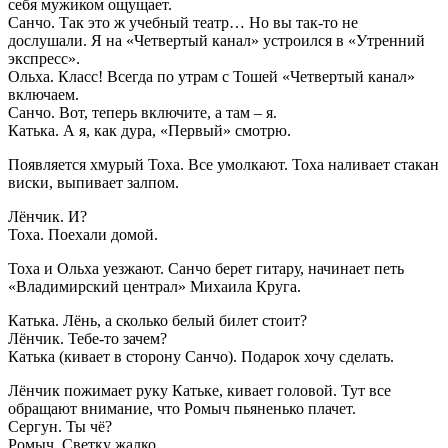
себя мужиком ощущает.
Санчо. Так это ж учебный театр… Но вы так-то не
дослушали. Я на «Четвертый канал» устроился в «Утренний
экспресс».
Ольха. Класс! Всегда по утрам с Тошей «Четвертый канал»
включаем.
Санчо. Вот, теперь включите, а там – я.
Катька. А я, как дура, «Первый» смотрю.
Появляется хмурый Тоха. Все умолкают. Тоха наливает стакан
виски, выпивает залпом.
Лёнчик. И?
Тоха. Поехали домой.
Тоха и Ольха уезжают. Санчо берет гитару, начинает петь
«Владимирский централ» Михаила Круга.
Катька. Лёнь, а сколько белый билет стоит?
Лёнчик. Тебе-то зачем?
Катька (кивает в сторону Санчо). Подарок хочу сделать.
Лёнчик пожимает руку Катьке, кивает головой. Тут все
обращают внимание, что Ромыч пьяненько плачет.
Сергун. Ты чё?
Ромыч. Светку жалко.