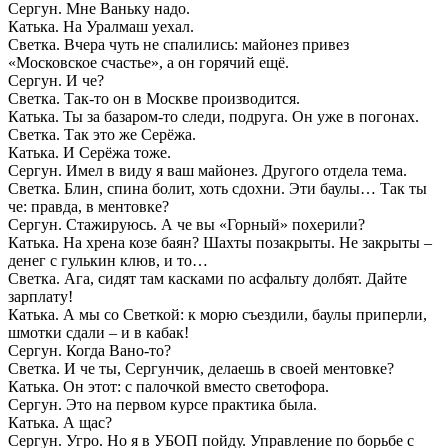
Сергун. Мне Ваньку надо.
Катька. На Уралмаш уехал.
Светка. Вчера чуть не спалились: майонез привез
«Московское счастье», а он горячий ещё.
Сергун. И че?
Светка. Так-то он в Москве производится.
Катька. Ты за базаром-то следи, подруга. Он уже в погонах.
Светка. Так это же Серёжа.
Катька. И Серёжа тоже.
Сергун. Имел в виду я ваш майонез. Другого отдела тема.
Светка. Блин, спина болит, хоть сдохни. Эти баулы… Так ты
че: правда, в ментовке?
Сергун. Стажируюсь. А че вы «Горный» похерили?
Катька. На хрена козе баян? Шахты позакрыты. Не закрыты –
денег с гулькин клюв, и то…
Светка. Ага, сидят там касками по асфальту долбят. Дайте
зарплату!
Катька. А мы со Светкой: к морю съездили, баулы приперли,
шмотки сдали – и в кабак!
Сергун. Когда Вано-то?
Светка. И че ты, Сергунчик, делаешь в своей ментовке?
Катька. Он этот: с палочкой вместо светофора.
Сергун. Это на первом курсе практика была.
Катька. А щас?
Сергун. Угро. Но я в УБОП пойду. Управление по борьбе с