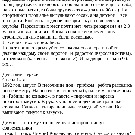
площадку (железные ворота с оборванной сеткой и два столба,
на которые натянута была другая сетка – для волейбола). На
спортивной площадке выгуливают собак, а на детской – всё-
таки дети. Ещё есть во дворе посадки – кусты, деревья и
клумбы. Парковочных мест почти нет: четыре кармана на 2-3
машины каждый и всё. Когда в советские времена дом
строился, личные машины были роскошью.
И всё так тихо-мирно. Было.
Но вот пришло время уйти со школьного двора и пойти
дальше каждому своей дорогой. И радостно (взрослая жизнь!),
и тревожно (какая она – эта жизнь?). И на дворе – начало 90-
ых…
Действие Первое.
Сцена 1-ая.
1992 год, август. В песочнице под «грибком» ребята расселись
по периметру. На песочек выставлены бутылки «Пшеничной»
и «Рябины на коньяке», в пакете – пирожки и нарезка
нехитрой закуски. В руках у парней и девчонок граненые
стаканы. Санчо на гитаре наигрывает модный мотив. Все
выпивают, тянутся к закуске.
Димон. …потому что новейшую историю пишут
современники.
Тоха. В точку, Димон! Короче, дело к ночи. Я че хочу сказать?