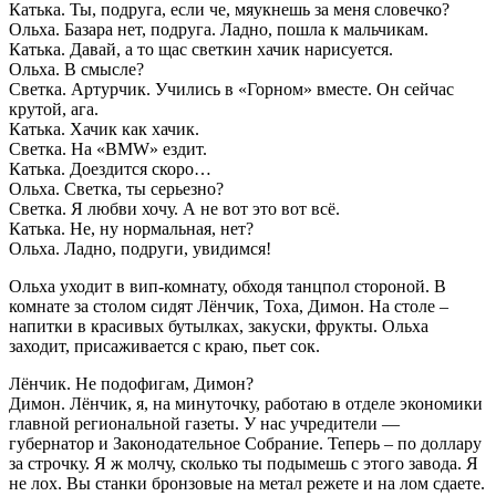
Катька. Ты, подруга, если че, мяукнешь за меня словечко?
Ольха. Базара нет, подруга. Ладно, пошла к мальчикам.
Катька. Давай, а то щас светкин хачик нарисуется.
Ольха. В смысле?
Светка. Артурчик. Учились в «Горном» вместе. Он сейчас
крутой, ага.
Катька. Хачик как хачик.
Светка. На «BMW» ездит.
Катька. Доездится скоро…
Ольха. Светка, ты серьезно?
Светка. Я любви хочу. А не вот это вот всё.
Катька. Не, ну нормальная, нет?
Ольха. Ладно, подруги, увидимся!
Ольха уходит в вип-комнату, обходя танцпол стороной. В
комнате за столом сидят Лёнчик, Тоха, Димон. На столе –
напитки в красивых бутылках, закуски, фрукты. Ольха
заходит, присаживается с краю, пьет сок.
Лёнчик. Не подофигам, Димон?
Димон. Лёнчик, я, на минуточку, работаю в отделе экономики
главной региональной газеты. У нас учредители —
губернатор и Законодательное Собрание. Теперь – по доллару
за строчку. Я ж молчу, сколько ты подымешь с этого завода. Я
не лох. Вы станки бронзовые на метал режете и на лом сдаете.