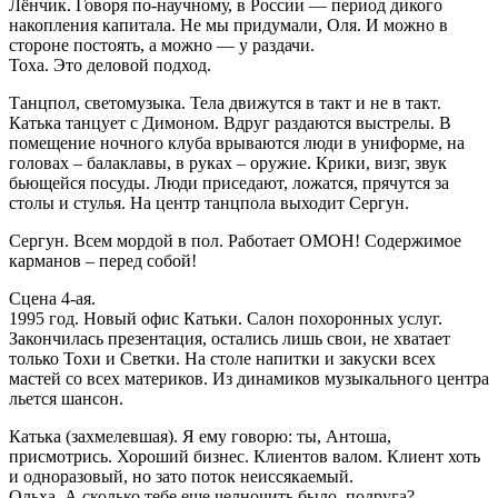
Лёнчик. Говоря по-научному, в России — период дикого
накопления капитала. Не мы придумали, Оля. И можно в
стороне постоять, а можно — у раздачи.
Тоха. Это деловой подход.
Танцпол, светомузыка. Тела движутся в такт и не в такт.
Катька танцует с Димоном. Вдруг раздаются выстрелы. В
помещение ночного клуба врываются люди в униформе, на
головах – балаклавы, в руках – оружие. Крики, визг, звук
бьющейся посуды. Люди приседают, ложатся, прячутся за
столы и стулья. На центр танцпола выходит Сергун.
Сергун. Всем мордой в пол. Работает ОМОН! Содержимое
карманов – перед собой!
Сцена 4-ая.
1995 год. Новый офис Катьки. Салон похоронных услуг.
Закончилась презентация, остались лишь свои, не хватает
только Тохи и Светки. На столе напитки и закуски всех
мастей со всех материков. Из динамиков музыкального центра
льется шансон.
Катька (захмелевшая). Я ему говорю: ты, Антоша,
присмотрись. Хороший бизнес. Клиентов валом. Клиент хоть
и одноразовый, но зато поток неиссякаемый.
Ольха. А сколько тебе еще челночить было, подруга?