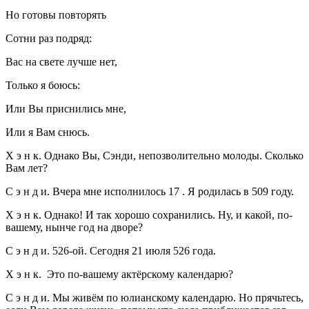
Но готовы повторять
Сотни раз подряд:
Вас на свете лучше нет,
Только я боюсь:
Или Вы приснились мне,
Или я Вам снюсь.
Х э н к. Однако Вы, Сэнди, непозволительно молоды. Сколько
Вам лет?
С э н д и. Вчера мне исполнилось 17 . Я родилась в 509 году.
Х э н к. Однако! И так хорошо сохранились. Ну, и какой, по-
вашему, нынче год на дворе?
С э н д и. 526-ой. Сегодня 21 июля 526 года.
Х э н к. Это по-вашему актёрскому календарю?
С э н д и. Мы живём по юлианскому календарю. Но прячьтесь,