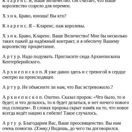
К л а р е н с. Я, Ваше Величество. Он считает, что Ваше
королевство созрело для перемен.
Х э н к. Браво, юноша! Вы кто?
К л а р е н с. Я – Кларенс, паж королевы.
Х э н к. Браво, Кларенс. Ваше Величество! Мне бы несколько
таких пажей да надёжный контракт, и я обеспечу Вашему
королевству процветание.
А р т у р. Надо подумать. Пригласите сюда Архиепископа
Кентерберийского.
А р х и е п и с к о п. Я уже давно здесь и с тревогой в сердце
смотрю на происходящее.
А р т у р. Не объясните ли нам, что Вас встревожило.?
А р х и е п и с к о п. Охотно. Сказал пророк: «Что было, то и
будет; и что делалось, то и будет делаться, и нет ничего нового
под солнцем». В словах пророка скрыт намёк на то, что новое
всегда ведёт нацию к гибели! Такое случалось.
А р т у р. Благодарим Вас, Ваше преосвященство. Вы нам
очень помогли.
(Хэнку.)
Видишь, до чего ты договорился.