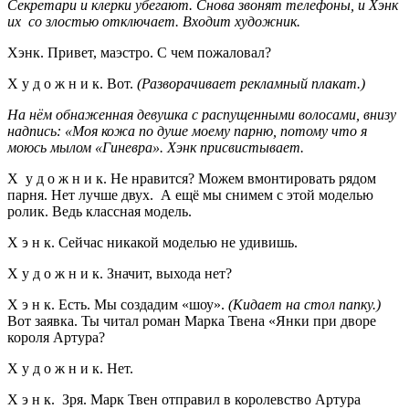
Секретари и клерки убегают. Снова звонят телефоны, и Хэнк
их со злостью отключает. Входит художник.
Хэнк. Привет, маэстро. С чем пожаловал?
Х у д о ж н и к. Вот.
(Разворачивает рекламный плакат.)
На нём обнаженная девушка с распущенными волосами, внизу
надпись: «Моя кожа по душе моему парню, потому что я
моюсь мылом «Гиневра». Хэнк присвистывает.
Х у д о ж н и к. Не нравится? Можем вмонтировать рядом
парня. Нет лучше двух. А ещё мы снимем с этой моделью
ролик. Ведь классная модель.
Х э н к. Сейчас никакой моделью не удивишь.
Х у д о ж н и к. Значит, выхода нет?
Х э н к. Есть. Мы создадим «шоу».
(Кидает на стол папку.)
Вот заявка. Ты читал роман Марка Твена «Янки при дворе
короля Артура?
Х у д о ж н и к. Нет.
Х э н к. Зря. Марк Твен отправил в королевство Артура