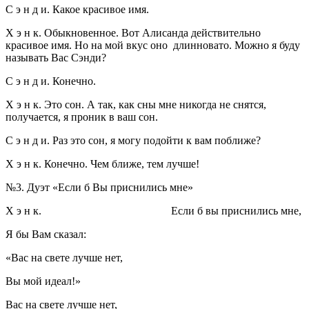
С э н д и. Какое красивое имя.
Х э н к. Обыкновенное. Вот Алисанда действительно
красивое имя. Но на мой вкус оно длинновато. Можно я буду
называть Вас Сэнди?
С э н д и. Конечно.
Х э н к. Это сон. А так, как сны мне никогда не снятся,
получается, я проник в ваш сон.
С э н д и. Раз это сон, я могу подойти к вам поближе?
Х э н к. Конечно. Чем ближе, тем лучше!
№3. Дуэт «Если б Вы приснились мне»
Х э н к.
Если б вы приснились мне,
Я бы Вам сказал:
«Вас на свете лучше нет,
Вы мой идеал!»
Вас на свете лучше нет,