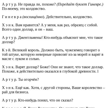
А р т у р. Не правда ли, похоже?
(Передаёт буклет Гиневре.)
По-моему, это колдовство.
Г и н е в р а
(восхищённо
). Действительно, колдовство.
Х э н к. Вам нравится? А у меня, как раз, образец с собой.
Всего один доллар, и он – ваш.
А р т у р. Джентльмены! Кто-нибудь объяснит мне, что такое
доллар?
К э й. Великий король. Должно быть, чужеземец говорит о
той штуке, которую неверные привозят из-за морей и варят в
масле с луком и солью.
Х э н к. Варят доллар? Боже! Они не знают, что такое доллар.
Похоже, я действительно оказался в глубокой древности. l
А р т у р. Ты огорчён?
Х э н к. Ещё как. Хотя, с другой стороны, Ваше королевство –
рай для бизнеса.
А р т у р. Кто-нибудь понял, что он сказал?