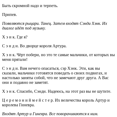
Быть скромной надо и терпеть.
Припев.
Появляются рыцари. Танец. Затем входят Сэнди Хэнк. Их
диалог идёт под музыку.
Х э н к. Где я?
С э н д и. Во дворце короля Артура.
Х э н к. Чёрт побери, но это те самые мальчики, от которых вы
меня прятали!
С э н д и. Вам нечего опасаться, сэр Хэнк. Эти, как вы
сказали, мальчики готовятся поведать о своих подвигах, и
настолько заняты собой, что не замечают друг друга. А Вас
они и подавно не заметят.
Х э н к. Спасибо, Сэнди. Надеюсь, на этот раз вы не шутите.
Ц е р е м о н и й м е й с т е р. Их величества король Артур и
королева Гиневра.
Входят Артур и Гиневра. Все поворачиваются к ним.