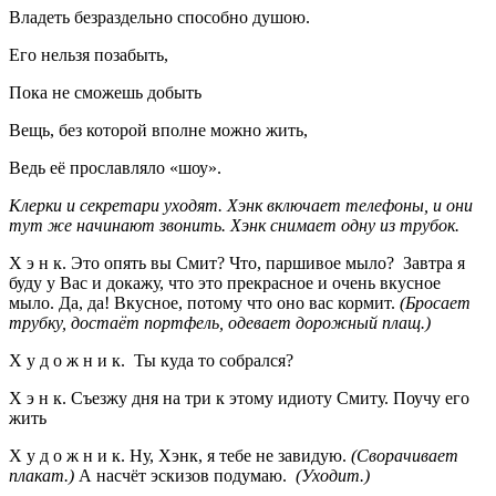
Владеть безраздельно способно душою.
Его нельзя позабыть,
Пока не сможешь добыть
Вещь, без которой вполне можно жить,
Ведь её прославляло «шоу».
Клерки и секретари уходят. Хэнк включает телефоны, и они
тут же начинают звонить. Хэнк снимает одну из трубок.
Х э н к. Это опять вы Смит? Что, паршивое мыло? Завтра я
буду у Вас и докажу, что это прекрасное и очень вкусное
мыло. Да, да! Вкусное, потому что оно вас кормит.
(Бросает
трубку, достаёт портфель, одевает дорожный плащ.)
Х у д о ж н и к.
Ты куда то собрался?
Х э н к. Съезжу дня на три к этому идиоту Смиту. Поучу его
жить
Х у д о ж н и к. Ну, Хэнк, я тебе не завидую.
(Сворачивает
плакат.)
А насчёт эскизов подумаю.
(Уходит.)