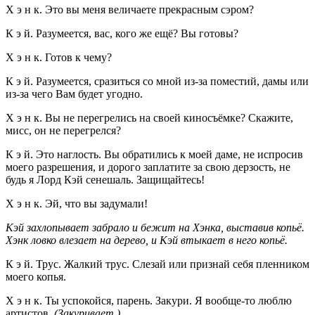
Х э н к. Это вы меня величаете прекрасным сэром?
К э й. Разумеется, вас, кого же ещё? Вы готовы?
Х э н к. Готов к чему?
К э й. Разумеется, сразиться со мной из-за поместий, дамы или
из-за чего Вам будет угодно.
Х э н к. Вы не перегрелись на своей киносъёмке? Скажите,
мисс, он не перегрелся?
К э й. Это наглость. Вы обратились к моей даме, не испросив
моего разрешения, и дорого заплатите за свою дерзость, не
будь я Лорд Кэй сенешаль. Защищайтесь!
Х э н к. Эй, что вы задумали!
Кэй захлопывает забрало и бежит на Хэнка, выставив копьё.
Хэнк ловко влезает на дерево, и Кэй втыкает в него копьё.
К э й. Трус. Жалкий трус. Слезай или признай себя пленником
моего копья.
Х э н к. Ты успокойся, парень. Закури. Я вообще-то люблю
артистов.
(Закуривает.)