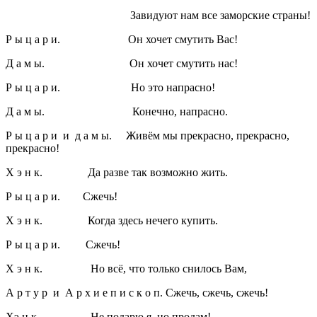
Завидуют нам все заморские страны!
Р ы ц а р и. Он хочет смутить Вас!
Д а м ы. Он хочет смутить нас!
Р ы ц а р и. Но это напрасно!
Д а м ы. Конечно, напрасно.
Р ы ц а р и и д а м ы. Живём мы прекрасно, прекрасно,
прекрасно!
Х э н к. Да разве так возможно жить.
Р ы ц а р и. Сжечь!
Х э н к. Когда здесь нечего купить.
Р ы ц а р и. Сжечь!
Х э н к. Но всё, что только снилось Вам,
А р т у р и А р х и е п и с к о п. Сжечь, сжечь, сжечь!
Хэ н к. Не подарю я, но продам!