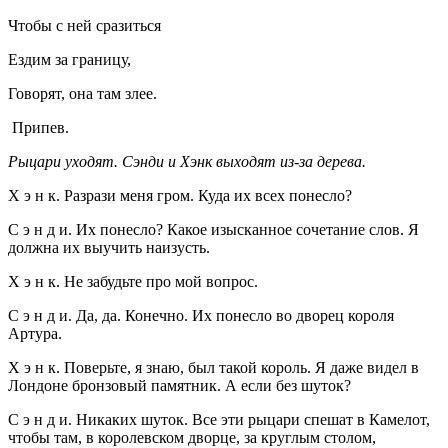
Чтобы с ней сразиться
Ездим за границу,
Говорят, она там злее.
Припев.
Рыцари уходят. Сэнди и Хэнк выходят из-за дерева.
Х э н к. Разрази меня гром. Куда их всех понесло?
С э н д и. Их понесло? Какое изысканное сочетание слов. Я
должна их выучить наизусть.
Х э н к. Не забудьте про мой вопрос.
С э н д и. Да, да. Конечно. Их понесло во дворец короля
Артура.
Х э н к. Поверьте, я знаю, был такой король. Я даже видел в
Лондоне бронзовый памятник. А если без шуток?
С э н д и. Никаких шуток. Все эти рыцари спешат в Камелот,
чтобы там, в королевском дворце, за круглым столом,