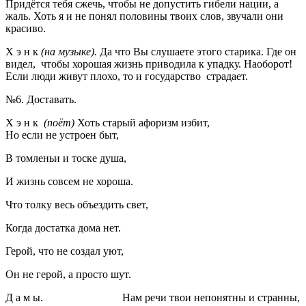
Придётся тебя сжечь, чтобы не допустить гибели нации, а
жаль. Хоть я и не понял половины твоих слов, звучали они
красиво.
Х э н к
(на музыке).
Да что Вы слушаете этого старика. Где он
видел, чтобы хорошая жизнь приводила к упадку. Наоборот!
Если люди живут плохо, то и государство страдает.
№6. Доставать.
Х э н к
(поёт)
Хоть старый афоризм избит,
Но если не устроен быт,
В томленьи и тоске душа,
И жизнь совсем не хороша.
Что толку весь объездить свет,
Когда достатка дома нет.
Герой, что не создал уют,
Он не герой, а просто шут.
Д а м ы. Нам речи твои непонятны и странны,