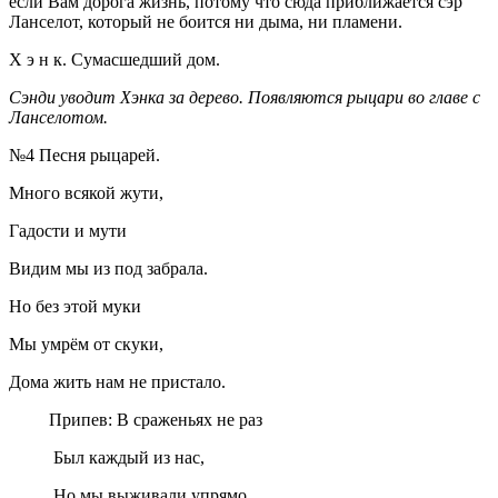
если Вам дорога жизнь, потому что сюда приближается сэр
Ланселот, который не боится ни дыма, ни пламени.
Х э н к. Сумасшедший дом.
Сэнди уводит Хэнка за дерево. Появляются рыцари во главе с
Ланселотом.
№4 Песня рыцарей.
Много всякой жути,
Гадости и мути
Видим мы из под забрала.
Но без этой муки
Мы умрём от скуки,
Дома жить нам не пристало.
Припев: В сраженьях не раз
Был каждый из нас,
Но мы выживали упрямо,