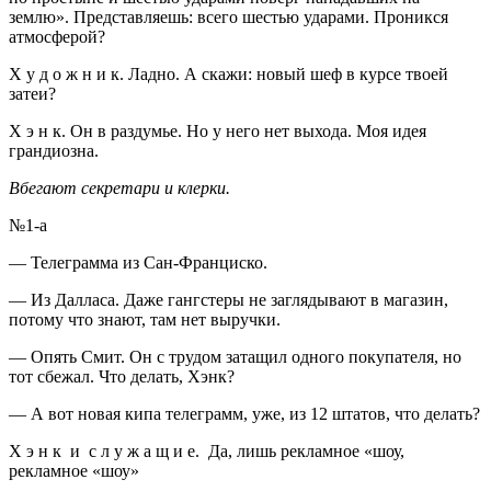
землю». Представляешь: всего шестью ударами. Проникся
атмосферой?
Х у д о ж н и к. Ладно. А скажи: новый шеф в курсе твоей
затеи?
Х э н к. Он в раздумье. Но у него нет выхода. Моя идея
грандиозна.
Вбегают секретари и клерки.
№1-а
— Телеграмма из Сан-Франциско.
— Из Далласа. Даже гангстеры не заглядывают в магазин,
потому что знают, там нет выручки.
— Опять Смит. Он с трудом затащил одного покупателя, но
тот сбежал. Что делать, Хэнк?
— А вот новая кипа телеграмм, уже, из 12 штатов, что делать?
Х э н к и с л у ж а щ и е. Да, лишь рекламное «шоу,
рекламное «шоу»