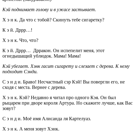
Кэй поднимает голову и в ужасе застывает.
Х э н к. Да что с тобой? Скинуть тебе сигаретку?
К э й. Дррр…!
Х э н к. Что, что?
К э й. Дррр… Дрракон. Он испепелит меня, этот
огнедышащий ублюдок. Мама! Мама!
Кэй убегает. Хэнк гасит сигарету и слезает с дерева. К нему
подходит Сэнди.
С э н д и. Браво! Несчастный сэр Кэй! Вы повергли его, не
сходя с места. Вернее с дерева.
Х э н к. Кэй? Недавно я читал про одного Кэя. Он был
рыцарем при дворе короля Артура. Но скажите лучше, как Вас
зовут?
С э н д и. Моё имя Алисанда ля Картелуаз.
Х э н к. А меня зовут Хэнк.