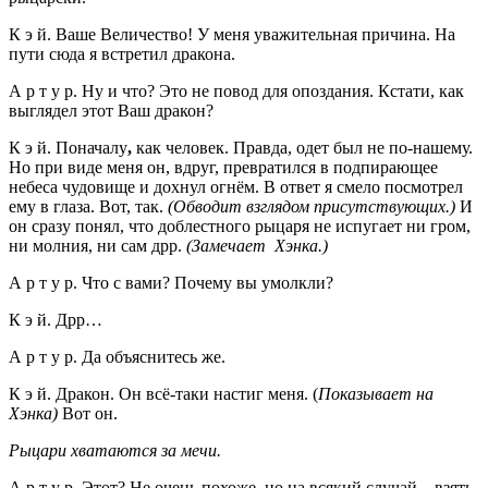
К э й. Ваше Величество! У меня уважительная причина. На
пути сюда я встретил дракона.
А р т у р. Ну и что? Это не повод для опоздания. Кстати, как
выглядел этот Ваш дракон?
К э й. Поначалу
,
как человек. Правда, одет был не по-нашему.
Но при виде меня он, вдруг, превратился в подпирающее
небеса чудовище и дохнул огнём. В ответ я смело посмотрел
ему в глаза. Вот, так.
(Обводит взглядом присутствующих.)
И
он сразу понял, что доблестного рыцаря не испугает ни гром,
ни молния, ни сам дрр.
(Замечает Хэнка.)
А р т у р. Что с вами? Почему вы умолкли?
К э й. Дрр…
А р т у р. Да объяснитесь же.
К э й. Дракон. Он всё-таки настиг меня. (
Показывает на
Хэнка)
Вот он.
Рыцари хватаются за мечи.
А р т у р. Этот? Не очень похоже, но на всякий случай…взять