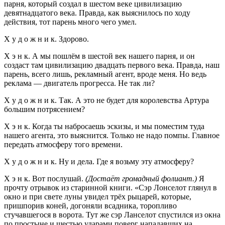
парня, который создал в шестом веке цивилизацию
девятнадцатого века. Правда, как выяснилось по ходу
действия, тот парень много чего умел.
Х у д о ж н и к. Здорово.
Х э н к. А мы пошлём в шестой век нашего парня, и он
создаст там цивилизацию двадцать первого века. Правда, наш
парень, всего лишь, рекламный агент, вроде меня. Но ведь
реклама — двигатель прогресса. Не так ли?
Х у д о ж н и к. Так. А это не будет для королевства Артура
большим потрясением?
Х э н к. Когда ты набросаешь эскизы, и мы поместим туда
нашего агента, это выяснится. Только не надо помпы. Главное
передать атмосферу того времени.
Х у д о ж н и к. Ну и дела. Где я возьму эту атмосферу?
Х э н к. Вот послушай.
(Достаёт громадный фолиант.)
Я
прочту отрывок из старинной книги. «Сэр Лонселот глянул в
окно и при свете луны увидел трёх рыцарей, которые,
пришпорив коней, догоняли всадника, торопливо
стучавшегося в ворота. Тут же сэр Ланселот спустился из окна
по простыне и шестью ударами поверг нападавших на