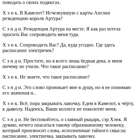
поведать о своих подвигах.
Х э н к. В Камелот? Исчезнувшую с карты Англии
резиденцию короля Артура?
С э н д и. Резиденция Артура на месте. Я как раз хотела
просить Вас сопроводить меня туда.
Х э н к. Сопроводить Вас? Да, куда угодно. Где здесь
расписание электричек?
С э н д и. Простите, но я всего лишь бедная дева, и меня
ничему не учили. Что такое расписание?
Х э н к. Не знаете, что такое расписание?
С э н д и. Это слово проникает мне в душу, но я не понимаю
его значения и..
Х э н к. Всё, пора закрывать лавочку. Едем в Камелот, к чёрту,
к дьяволу. Надеюсь, Ваши коллеги не поколотят меня.
С э н д и. Не беспокойтесь, о славный рыцарь, сэр Хэнк. Я
думаю, нечего опасаться такому образованному человеку,
который произносит слова, исполненные тайного смысла:
расписание, электричка, закрывать лавочку.