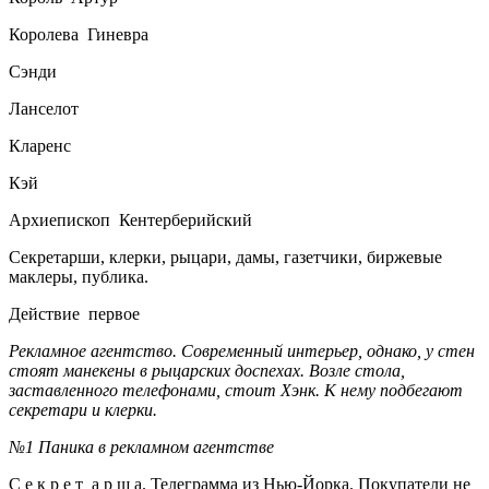
Королева Гиневра
Сэнди
Ланселот
Кларенс
Кэй
Архиепископ Кентерберийский
Секретарши, клерки, рыцари, дамы, газетчики, биржевые
маклеры, публика.
Действие первое
Рекламное агентство. Современный интерьер, однако, у стен
стоят манекены в рыцарских доспехах. Возле стола,
заставленного телефонами, стоит Хэнк. К нему подбегают
секретари и клерки.
№1 Паника в рекламном агентстве
С е к р е т а р ш а. Телеграмма из Нью-Йорка. Покупатели не