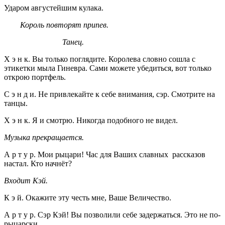
Ударом августейшим кулака.
Король повторят припев.
Танец.
Х э н к. Вы только поглядите. Королева словно сошла с
этикетки мыла Гиневра. Сами можете убедиться, вот только
открою портфель.
С э н д и. Не привлекайте к себе внимания, сэр. Смотрите на
танцы.
Х э н к. Я и смотрю. Никогда подобного не видел.
Музыка прекращается.
А р т у р. Мои рыцари! Час для Ваших славных рассказов
настал. Кто начнёт?
Входит Кэй.
К э й. Окажите эту честь мне, Ваше Величество.
А р т у р. Сэр Кэй! Вы позволили себе задержаться. Это не по-
рыцарски.