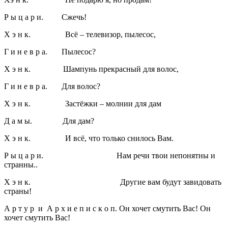
Р ы ц а р и. Сжечь!
Х э н к. Всё – телевизор, пылесос,
Г и н е в р а. Пылесос?
Х э н к. Шампунь прекрасный для волос,
Г и н е в р а. Для волос?
Х э н к. Застёжки – молнии для дам
Д а м ы. Для дам?
Х э н к. И всё, что только снилось Вам.
Р ы ц а р и. Нам речи твои непонятны и
странны..
Х э н к. Другие вам будут завидовать
страны!
А р т у р и А р х и е п и с к о п. Он хочет смутить Вас! Он
хочет смутить Вас!