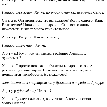
его!
Рыцари окружают Хэнка, но рядом с ним оказывается Сэнди.
С э н д и. Остановитесь, что вы делаете? Все на одного. Ваше
Величество! Никакой он не дракон. Он – всего лишь
чужеземец, и знает много удивительного.
А р т у р. Рыцари! Два шага назад!
Рыцари отпускают Хэнка.
А р т у р.! Ну, и чем ты удивил графиню Алисанду,
чужеземец?
Х э н к. Я просто показал ей буклеты товаров, которые
рекламирует моя фирма. Извольте взглянуть и, то, что
понравится, приобрести. Не пожалеете!
Хэнк достаёт из портфеля кипу буклетов и передаёт Артуру.
А р т у р
(удивлённо).
Что это?
Х э н к. Буклеты айфонов, косметики. А вот хит сезона –
мыло Гиневра.