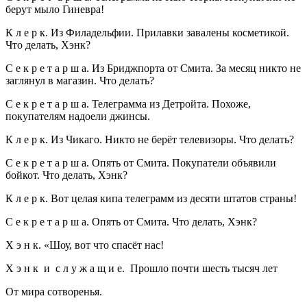
берут мыло Гиневра!
К л е р к. Из Филадельфии. Прилавки завалены косметикой.
Что делать, Хэнк?
С е к р е т а р ш а. Из Бриджпорта от Смита. За месяц никто не
заглянул в магазин. Что делать?
С е к р е т а р ш а. Телеграмма из Детройта. Похоже,
покупателям надоели джинсы.
К л е р к. Из Чикаго. Никто не берёт телевизоры. Что делать?
С е к р е т а р ш а. Опять от Смита. Покупатели объявили
бойкот. Что делать, Хэнк?
К л е р к. Вот целая кипа телеграмм из десяти штатов страны!
С е к р е т а р ш а. Опять от Смита. Что делать, Хэнк?
Х э н к. «Шоу, вот что спасёт нас!
Х э н к и с л у ж а щ и е. Прошло почти шесть тысяч лет
От мира сотворенья.