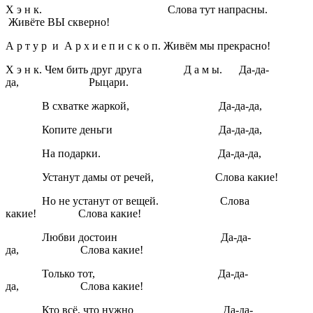
Х э н к. Слова тут напрасны.
Живёте ВЫ скверно!
А р т у р и А р х и е п и с к о п. Живём мы прекрасно!
Х э н к. Чем бить друг друга Д а м ы. Да-да-
да, Рыцари.
В схватке жаркой, Да-да-да,
Копите деньги Да-да-да,
На подарки. Да-да-да,
Устанут дамы от речей, Слова какие!
Но не устанут от вещей. Слова
какие! Слова какие!
Любви достоин Да-да-
да, Слова какие!
Только тот, Да-да-
да, Слова какие!
Кто всё, что нужно Да-да-