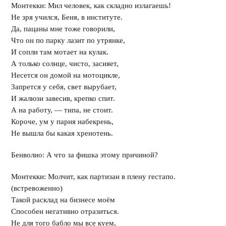
Монтекки: Мил человек, как складно излагаешь!
Не зря учился, Беня, в институте.
Да, пацаны мне тоже говорили,
Что он по парку лазит по утрянке,
И сопли там мотает на кулак.
А только солнце, чисто, засияет,
Несется он домой на мотоцикле,
Запрется у себя, свет вырубает,
И жалюзи завесив, крепко спит.
А на работу, — типа, не стоит.
Короче, ум у парня набекрень,
Не вышла бы какая хренотень.
Бенволио: А что за фишка этому причиной?
Монтекки: Молчит, как партизан в плену гестапо.
(встревоженно)
Такой расклад на бизнесе моём
Способен негативно отразиться.
Не для того бабло мы все куем,