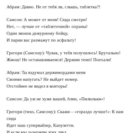
Абрам: Давно. Не от тебя ли, слышь, таблетка?!
Самсон: А может от меня! Сюда смотри!
Нет, — лучше от «таблеточной» охраны!
Один звонок дежурному бойцу,
И парни вас размажут по асфальту!
Грегори (Самсону): Чувак, у тебя получилось! Брутально!
Жжош! Не останавливаемся! Держим темп! Поехали!
Абрам: Ты вздумал держимордами меня
Своими напугать? Не выйдет номер.
Отстойнее не видел я конторы!
Самсон: Да уж не хуже вашей, блин, «Пилюльки»!
Грегори (тихо, Самсону): Скажи – «гораздо лучше!»: К нам
сюда
Идет наш супервайзер, Капулетти.
И если мы задержим этих двух,