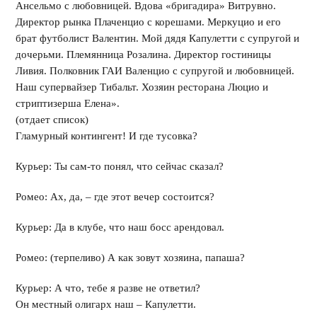
Ансельмо с любовницей. Вдова «бригадира» Витрувно.
Директор рынка Плаченцио с корешами. Меркуцио и его
брат футболист Валентин. Мой дядя Капулетти с супругой и
дочерьми. Племянница Розалина. Директор гостиницы
Ливия. Полковник ГАИ Валенцио с супругой и любовницей.
Наш супервайзер Тибальт. Хозяин ресторана Люцио и
стриптизерша Елена».
(отдает список)
Гламурный контингент! И где тусовка?
Курьер: Ты сам-то понял, что сейчас сказал?
Ромео: Ах, да, – где этот вечер состоится?
Курьер: Да в клубе, что наш босс арендовал.
Ромео: (терпеливо) А как зовут хозяина, папаша?
Курьер: А что, тебе я разве не ответил?
Он местный олигарх наш – Капулетти.