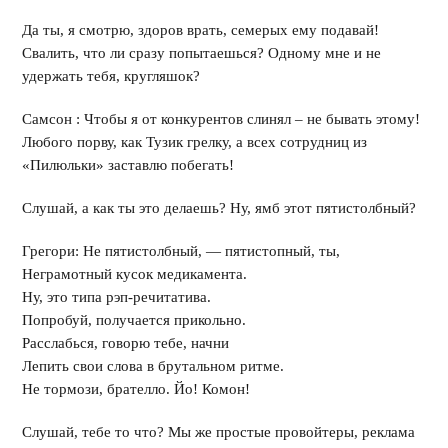
Да ты, я смотрю, здоров врать, семерых ему подавай!
Свалить, что ли сразу попытаешься? Одному мне и не
удержать тебя, кругляшок?
Самсон : Чтобы я от конкурентов слинял – не бывать этому!
Любого порву, как Тузик грелку, а всех сотрудниц из
«Пилюльки» заставлю побегать!
Слушай, а как ты это делаешь? Ну, ямб этот пятистолбный?
Грегори: Не пятистолбный, — пятистопный, ты,
Неграмотный кусок медикамента.
Ну, это типа рэп-речитатива.
Попробуй, получается прикольно.
Расслабься, говорю тебе, начни
Лепить свои слова в брутальном ритме.
Не тормози, брателло. Йо! Комон!
Слушай, тебе то что? Мы же простые провойтеры, реклама