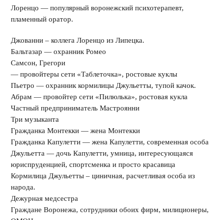
Лоренцо — популярный воронежский психотерапевт,
пламенный оратор.
Джованни – коллега Лоренцо из Липецка.
Бальтазар — охранник Ромео
Самсон, Грегори
— провойтеры сети «Таблеточка», ростовые куклы
Пьетро — охранник кормилицы Джульетты, тупой качок.
Абрам — провойтер сети «Пилюлька», ростовая кукла
Частный предприниматель Мастроянни
Три музыканта
Гражданка Монтекки — жена Монтекки
Гражданка Капулетти — жена Капулетти, современная особа
Джульетта — дочь Капулетти, умница, интересующаяся
юриспруденцией, спортсменка и просто красавица
Кормилица Джульетты – циничная, расчетливая особа из
народа.
Дежурная медсестра
Граждане Воронежа, сотрудники обоих фирм, милиционеры,