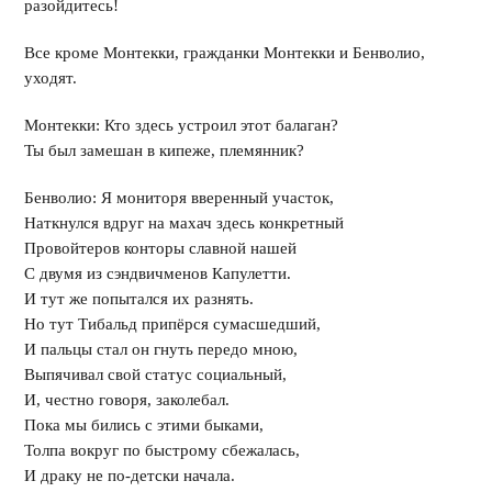
разойдитесь!
Все кроме Монтекки, гражданки Монтекки и Бенволио,
уходят.
Монтекки: Кто здесь устроил этот балаган?
Ты был замешан в кипеже, племянник?
Бенволио: Я мониторя вверенный участок,
Наткнулся вдруг на махач здесь конкретный
Провойтеров конторы славной нашей
С двумя из сэндвичменов Капулетти.
И тут же попытался их разнять.
Но тут Тибальд припёрся сумасшедший,
И пальцы стал он гнуть передо мною,
Выпячивал свой статус социальный,
И, честно говоря, заколебал.
Пока мы бились с этими быками,
Толпа вокруг по быстрому сбежалась,
И драку не по-детски начала.