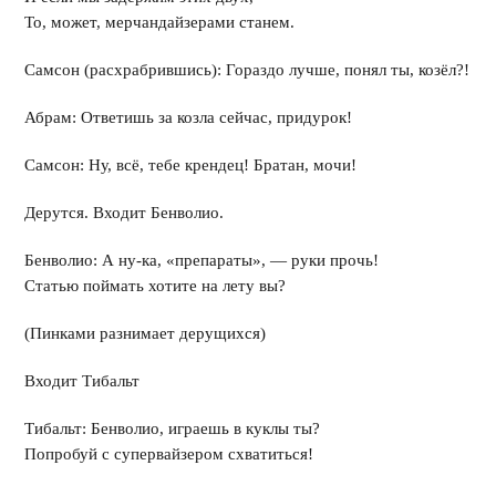
То, может, мерчандайзерами станем.
Самсон (расхрабрившись): Гораздо лучше, понял ты, козёл?!
Абрам: Ответишь за козла сейчас, придурок!
Самсон: Ну, всё, тебе крендец! Братан, мочи!
Дерутся. Входит Бенволио.
Бенволио: А ну-ка, «препараты», — руки прочь!
Статью поймать хотите на лету вы?
(Пинками разнимает дерущихся)
Входит Тибальт
Тибальт: Бенволио, играешь в куклы ты?
Попробуй с супервайзером схватиться!