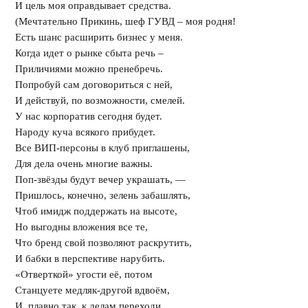
И цель моя оправдывает средства.
(Мечтательно Прикинь, шеф ГУВД – моя родня!
Есть шанс расширить бизнес у меня.
Когда идет о рынке сбыта речь –
Приличиями можно пренебречь.
Попробуй сам договориться с ней,
И действуй, по возможности, смелей.
У нас корпоратив сегодня будет.
Народу куча всякого прибудет.
Все ВИП-персоны в клуб приглашены,
Для дела очень многие важны.
Поп-звёзды будут вечер украшать, —
Пришлось, конечно, зелень забашлять,
Чтоб имидж поддержать на высоте,
Но выгодны вложения все те,
Что бренд свой позволяют раскрутить,
И бабки в перспективе нарубить.
«Отверткой» угости её, потом
Станцуете медляк-другой вдвоём,
И, плавно так, к делам переходи,