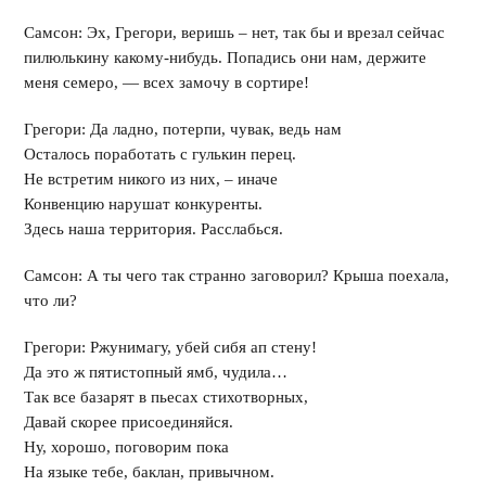
Самсон: Эх, Грегори, веришь – нет, так бы и врезал сейчас
пилюлькину какому-нибудь. Попадись они нам, держите
меня семеро, — всех замочу в сортире!
Грегори: Да ладно, потерпи, чувак, ведь нам
Осталось поработать с гулькин перец.
Не встретим никого из них, – иначе
Конвенцию нарушат конкуренты.
Здесь наша территория. Расслабься.
Самсон: А ты чего так странно заговорил? Крыша поехала,
что ли?
Грегори: Ржунимагу, убей сибя ап стену!
Да это ж пятистопный ямб, чудила…
Так все базарят в пьесах стихотворных,
Давай скорее присоединяйся.
Ну, хорошо, поговорим пока
На языке тебе, баклан, привычном.