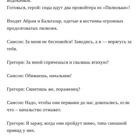
водокачкой.
Готовься, герой: сюда идут два провойтера из «Пилюльки»!
Входят Абрам и Бальтазар, одетые в костюмы огромных
продолговатых пилюлек.
Самсон: За меня не беспокойся! Заводись, а я — впрягусь за
тебя.
Грегори: За мной спрячешься и свалишь втихую?
Самсон: Обижаешь, начальник!
Грегори: Свинтишь же, пораженец?
Самсон: Надо, чтобы они первыми до нас докопались, если
что – начальство отмажет.
Грегори: Я заржу, когда они пройдут мимо, типа смешной
прикид у них.