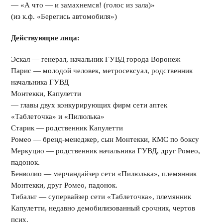
— «А что — и замахнемся! (голос из зала)»
(из к.ф. «Берегись автомобиля»)
Действующие лица:
Эскал — генерал, начальник ГУВД города Воронеж
Парис — молодой человек, метросексуал, родственник
начальника ГУВД
Монтекки, Капулетти
— главы двух конкурирующих фирм сети аптек
«Таблеточка» и «Пилюлька»
Старик — родственник Капулетти
Ромео — бренд-менеджер, сын Монтекки, КМС по боксу
Меркуцио — родственник начальника ГУВД, друг Ромео,
падонок.
Бенволио — мерчандайзер сети «Пилюлька», племянник
Монтекки, друг Ромео, падонок.
Тибальт — супервайзер сети «Таблеточка», племянник
Капулетти, недавно демобилизованный срочник, чертов
псих.