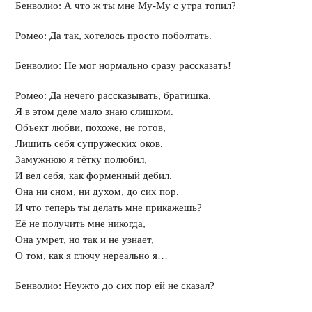
Бенволио: А что ж ты мне Му-Му с утра топил?
Ромео: Да так, хотелось просто поболтать.
Бенволио: Не мог нормально сразу рассказать!
Ромео: Да нечего рассказывать, братишка.
Я в этом деле мало знаю слишком.
Объект любви, похоже, не готов,
Лишить себя супружеских оков.
Замужнюю я тётку полюбил,
И вел себя, как форменный дебил.
Она ни сном, ни духом, до сих пор.
И что теперь ты делать мне прикажешь?
Её не получить мне никогда,
Она умрет, но так и не узнает,
О том, как я глючу нереально я…
Бенволио: Неужто до сих пор ей не сказал?