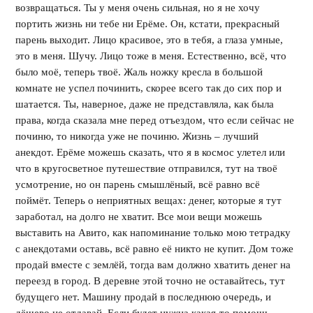
возвращаться. Ты у меня очень сильная, но я не хочу
портить жизнь ни тебе ни Ерёме. Он, кстати, прекрасный
парень выходит. Лицо красивое, это в тебя, а глаза умные,
это в меня. Шучу. Лицо тоже в меня. Естественно, всё, что
было моё, теперь твоё. Жаль ножку кресла в большой
комнате не успел починить, скорее всего так до сих пор и
шатается. Ты, наверное, даже не представляла, как была
права, когда сказала мне перед отъездом, что если сейчас не
починю, то никогда уже не починю. Жизнь – лучший
анекдот. Ерёме можешь сказать, что я в космос улетел или
что в кругосветное путешествие отправился, тут на твоё
усмотрение, но он парень смышлёный, всё равно всё
поймёт. Теперь о неприятных вещах: денег, которые я тут
заработал, на долго не хватит. Все мои вещи можешь
выставить на Авито, как напоминание только мою тетрадку
с анекдотами оставь, всё равно её никто не купит. Дом тоже
продай вместе с землёй, тогда вам должно хватить денег на
переезд в город. В деревне этой точно не оставайтесь, тут
будущего нет. Машину продай в последнюю очередь, и