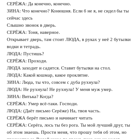
СЕРЁЖА: Да конечно, конечно.
ЗИНА: Что конечно? Конюшня. Если б не я, не сидел бы ты
сейчас здесь
Слышно звонок в дверь.
СЕРЁЖА: Тоня, наверное.
Открывает дверь, там стоит ЛЮДА, в руках у неё 2 бутылки
водки и тетрадь.
ЛЮДА: Пустишь?
СЕРЁЖА: Проходи.
ЛЮДА заходит и садится. Ставит бутылки на стол.
ЛЮДА: Какой кошмар, какое проклятие.
ЗИНА: Люда, ты что, совсем с дуба рухнула?
ЛЮДА: Не рухнула! Не рухнула! У меня муж умер.
ЗИНА: Витька? Когда?
СЕРЁЖА: Умер всё-таки. Господи.
ЛЮДА: (Даёт письмо Серёже) На, твоя часть.
СЕРЁЖА берёт письмо и начинает читать
СЕРЁЖА: Серёга, лось ты без рога. Ты мой лучший друг, ты
об этом знаешь. Прости меня, что прошу тебя об этом, но