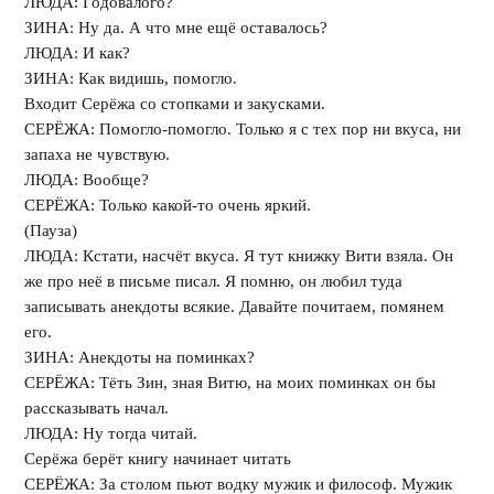
ЛЮДА: Годовалого?
ЗИНА: Ну да. А что мне ещё оставалось?
ЛЮДА: И как?
ЗИНА: Как видишь, помогло.
Входит Серёжа со стопками и закусками.
СЕРЁЖА: Помогло-помогло. Только я с тех пор ни вкуса, ни
запаха не чувствую.
ЛЮДА: Вообще?
СЕРЁЖА: Только какой-то очень яркий.
(Пауза)
ЛЮДА: Кстати, насчёт вкуса. Я тут книжку Вити взяла. Он
же про неё в письме писал. Я помню, он любил туда
записывать анекдоты всякие. Давайте почитаем, помянем
его.
ЗИНА: Анекдоты на поминках?
СЕРЁЖА: Тёть Зин, зная Витю, на моих поминках он бы
рассказывать начал.
ЛЮДА: Ну тогда читай.
Серёжа берёт книгу начинает читать
СЕРЁЖА: За столом пьют водку мужик и философ. Мужик