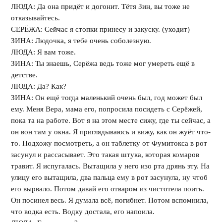
ЛЮДА: Да она придёт и догонит. Тётя Зин, вы тоже не
отказывайтесь.
СЕРЁЖА: Сейчас я стопки принесу и закуску. (уходит)
ЗИНА: Людочка, я тебе очень соболезную.
ЛЮДА: Я вам тоже.
ЗИНА: Ты знаешь, Серёжа ведь тоже мог умереть ещё в
детстве.
ЛЮДА: Да? Как?
ЗИНА: Он ещё тогда маленький очень был, год может был
ему. Меня Вера, мама его, попросила посидеть с Серёжей,
пока та на работе. Вот я на этом месте сижу, где ты сейчас, а
он вон там у окна. Я приглядываюсь и вижу, как он жуёт что-
то. Подхожу посмотреть, а он таблетку от Фумитокса в рот
засунул и рассасывает. Это такая штука, которая комаров
травит. Я испугалась. Вытащила у него изо рта дрянь эту. На
улицу его вытащила, два пальца ему в рот засунула, ну чтоб
его вырвало. Потом давай его отваром из чистотела поить.
Он посинел весь. Я думала всё, погибнет. Потом вспомнила,
что водка есть. Водку достала, его напоила.