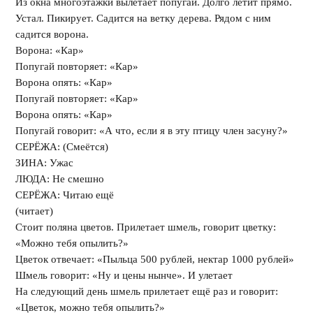
Из окна многоэтажки вылетает попугай. Долго летит прямо.
Устал. Пикирует. Садится на ветку дерева. Рядом с ним
садится ворона.
Ворона: «Кар»
Попугай󠄒 повторяет: «Кар»
Ворона опять: «Кар»
Попугай повторяет: «Кар»
Ворона опять: «Кар»
Попугай говорит: «А что, если я в эту птицу член засуну?»
СЕРЁЖА: (Смеётся)
ЗИНА: Ужас
ЛЮДА: Не смешно
СЕРЁЖА: Читаю ещё
(читает)
Стоит поляна цветов. Прилетает шмель, говорит цветку:
«Можно тебя опылить?»
Цветок отвечает: «Пыльца 500 рублей, нектар 1000 рублей»
Шмель говорит: «Ну и цены нынче». И улетает
На следующий день шмель прилетает ещё раз и говорит:
«Цветок, можно тебя опылить?»