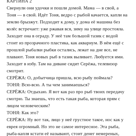
КАРТИНА 2
Свернули они удочки и пошли домой. Мама — в свой, а
Тоня — в свой. Идёт Тоня, ведро с рыбой качается, капли на
землю брызжут. Подходит к дому, у дома её машина без
колёс встречает: уже ржавая вся, зиму на улице простояла.
Заходит она в ограду. У неё там большой тазик с водой
стоит из прозрачного пластика, как аквариум. В нём ещё с
прошлой рыбалки рыбки остались, лежат на дне все, не
плавают. Тоня новых рыб в тазик выливает. Любуется ими.
Заходит в избу. Там на диване сидит Серёжа, телевизор
смотрит.
СЕРЁЖА: О, добытчица пришла, всю рыбу поймала?
ТОНЯ: Всю-всю. А ты чем занимаешься?
СЕРЁЖА: Отдыхаю. Я вот как раз про рыб твоих передачу
смотрю. Ты знаешь, что есть такая рыба, которая прям с
лицом человеческим?
ТОНЯ: Как это?
СЕРЁЖА: Ну вот так, лицо у неё грустное такое, нос как у
еврея огромный. Но это не самое интересное. Эта рыба,
рыба-капля кстати её называют, стоит денег немереных,