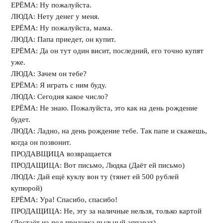
ЕРЁМА: Ну пожалуйста.
ЛЮДА: Нету денег у меня.
ЕРЁМА: Ну пожалуйста, мама.
ЛЮДА: Папа приедет, он купит.
ЕРЁМА: Да он тут один висит, последний, его точно купят
уже.
ЛЮДА: Зачем он тебе?
ЕРЁМА: Я играть с ним буду.
ЛЮДА: Сегодня какое число?
ЕРЁМА: Не знаю. Пожалуйста, это как на день рождение
будет.
ЛЮДА: Ладно, на день рождение тебе. Так папе и скажешь,
когда он позвонит.
ПРОДАВЩИЦА возвращается
ПРОДАЩИЦА: Вот письмо, Людка (Даёт ей письмо)
ЛЮДА: Дай ещё куклу вон ту (тянет ей 500 рублей
купюрой)
ЕРЁМА: Ура! Спасибо, спасибо!
ПРОДАЩИЦА: Не, эту за наличные нельзя, только картой
(Достаёт из-под прилавка пыльный аппарат)