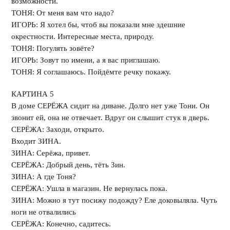
возможности.
ТОНЯ: От меня вам что надо?
ИГОРЬ: Я хотел бы, чтоб вы показали мне здешние
окрестности. Интересные места, природу.
ТОНЯ: Погулять зовёте?
ИГОРЬ: Зовут по имени, а я вас приглашаю.
ТОНЯ: Я соглашаюсь. Пойдёмте речку покажу.
КАРТИНА 󠄒5
В доме СЕРЁЖА сидит на диване. Долго нет уже Тони. Он
звонит ей, она не отвечает. Вдруг он слышит стук в дверь.
СЕРЁЖА: Заходи, открыто.
Входит ЗИНА.
ЗИНА: Серёжа, привет.
СЕРЁЖА: Добрый день, тёть Зин.
ЗИНА: А где Тоня?
СЕРЁЖА: Ушла в магазин. Не вернулась пока.
ЗИНА: Можно я тут посижу подожду? Еле доковыляла. Чуть
ноги не отвалились
СЕРЁЖА: Конечно, садитесь.