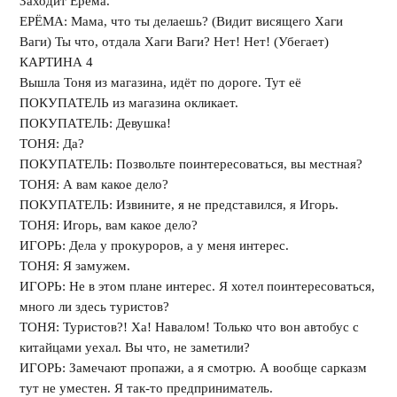
Заходит Ерёма.
ЕРЁМА: Мама, что ты делаешь? (Видит висящего Хаги
Ваги) Ты что, отдала Хаги Ваги? Нет! Нет! (Убегает)
КАРТИНА 4
Вышла Тоня из магазина, идёт по дороге. Тут её
ПОКУПАТЕЛЬ из магазина окликает.
ПОКУПАТЕЛЬ: Девушка!
ТОНЯ: Да?
ПОКУПАТЕЛЬ: Позвольте поинтересоваться, вы местная?
ТОНЯ: А вам какое дело?
ПОКУПАТЕЛЬ: Извините, я не представился, я Игорь.
ТОНЯ: Игорь, вам какое дело?
ИГОРЬ: Дела у прокуроров, а у меня интерес.
ТОНЯ: Я замужем.
ИГОРЬ: Не в этом плане интерес. Я хотел поинтересоваться,
много ли здесь туристов?
ТОНЯ: Туристов?! Ха! Навалом! Только что вон автобус с
китайцами уехал. Вы что, не заметили?
ИГОРЬ: Замечают пропажи, а я смотрю. А вообще сарказм
тут не уместен. Я так-то предприниматель.