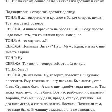
ТОНЯ: Да схожу, сейчас бельё из стиралки достану и схожу
Подходит она к стиралке, достаёт одежду.
ТОНЯ: Я же говорила, что красное с белым стирать нельзя.
Тут теперь всё розовое.
СЕРЁЖА: Я ничего красного не бросал… А… Воду просто
надо поменять, это со штанов кровь наверное
ТОНЯ: А что случилось?
СЕРЁЖА: Помнишь Витьку? Ну… Муж Людки, мы же с ним
вместе ездили.
ТОНЯ: Ну
СЕРЁЖА: Так вот, он теперь всё, отошёл от дел.
ТОНЯ: Умер?
СЕРЁЖА: Да нет пока. Ну, говорит, повесится. Я думаю:
повесится. Ему техника на ногу наехала. Был лапоть, стал
блин. Страшно было. А мы с ним вдвоём тогда поехали. Там
вилку коротнуло, ночь была. Вот нас разбудили и отправили.
Хорошо, хоть машину дали, правда, старую, ржавую. Там
два километра, а снега по колено. Доехали. Починили там,
что надо было. В машину залазим, а она не заводится.