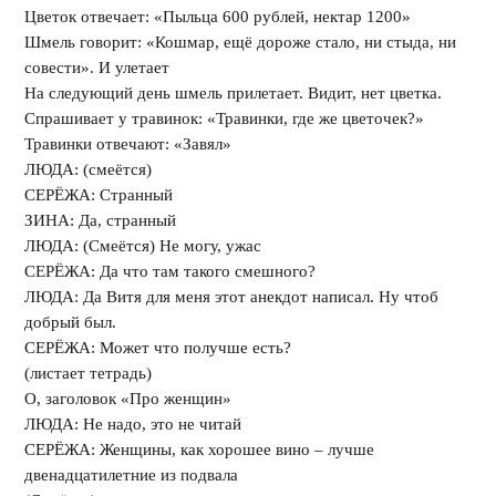
Цветок отвечает: «Пыльца 600 рублей, нектар 1200»
Шмель говорит: «Кошмар, ещё дороже стало, ни стыда, ни
совести». И улетает
На следующий день шмель прилетает. Видит, нет цветка.
Спрашивает у травинок: «Травинки, где же цветочек?»
Травинки отвечают: «Завял»
ЛЮДА: (смеётся)
СЕРЁЖА: Странный
ЗИНА: Да, странный
ЛЮДА: (Смеётся) Не могу, ужас
СЕРЁЖА: Да что там такого смешного?
ЛЮДА: Да Витя для меня этот анекдот написал. Ну чтоб
добрый был.
СЕРЁЖА: Может что получше есть?
(листает тетрадь)
О, заголовок «Про женщин»
ЛЮДА: Не надо, это не читай
СЕРЁЖА: Женщины, как хорошее вино – лучше
двенадцатилетние из подвала