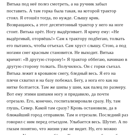
Витька под неё полез смотреть, а на ручник забыл
поставить. А там горка была такая, на которой трактор
стоял. Я отошёл тогда, по нужде. Слышу крик.
Возвращаюсь, а этот десятитонный трактор у него на ноге
стоит. Витька орёт. Ногу выдёргивает. Я кричу ему: «Не
выдёргивай, оторвёшь!» Сам к трактору подбегаю, толкать
его пытаюсь, чтобы отъехал. Сам хруст слышу. Стою, а под
ногами снег красным становится. Не выходит. Витька
кричит: «В другую сторону!» Я трактор оббегаю, начинаю в
другую сторону толкать. Получилось. Он с горки съехал.
Витька лежит в кровавом снегу, бледный весь. Я его на
плечи схватил и на базу побежал. Бегу, а нога его как на
нитке болтается. Там же шипы у шин, как палец по размеру.
Вот ему этими шипами ногу и придавило, да почти
отрезало. Его, конечно, госпитализировали сразу. Ну, там
глушь, Север. Какой там сразу? Кровь остановили, да в
ближайший город отправили. Там и отрезали. Последний раз
говорил с ним перед отъездом. Улыбается весь. Шутит. А по
глазам понятно, что жизни уже не видит. Ну, его можно