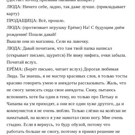
ЛЮДА: Ничего себе, ладно, так даже лучше. (прикладывает
карту)
ПРОДАЩИЦА: Всё, прошло.
ЛЮДА: (протягивает игрушку Ерёме) На! С будущим днём
рождения! Пошли давай!
Вышли они из магазина. Сели на лавочку.
ЛЮДА: Давай почитаем, что там твой папка написал
(открывает письмо, щурится) Не вижу нифига, очки забыла.
Почитай вслух.
ЕРЁМА: (Берёт письмо, читает вслух) Дорогая любимая
Люда. Ты знаешь, я не мастер красивых слов, я только тосты
красиво говорить умею и анекдоты рассказывать. Жаль, что
не смогу записать сюда свои анекдоты. Сижу, пытаюсь
вспомнить хотя бы один в тему, но только про Петьку и
Чапаева на ум приходят, а они все один хуже другого, да и
коммунистов я не очень люблю. Только слёзки на колёски не
наматывай, на колесо я уже намотал свою ногу. Мне очень
стыдно. Если я вернусь, то буду обузой, потому что
работать больше не смогу, поэтому я принял решение не