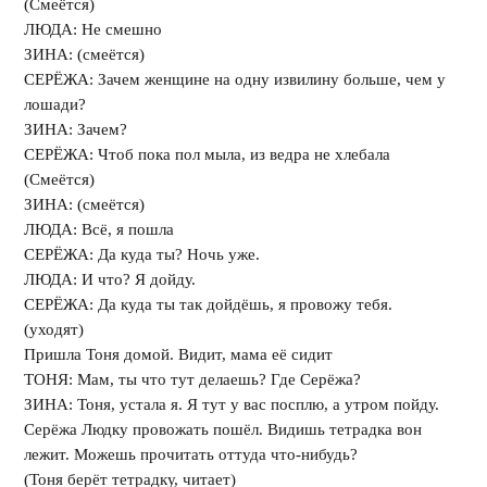
(Смеётся)
ЛЮДА: Не смешно
ЗИНА: (смеётся)
СЕРЁЖА: Зачем женщине на одну извилину больше, чем у
лошади?
ЗИНА: Зачем?
СЕРЁЖА: Чтоб пока пол мыла, из ведра не хлебала
(Смеётся)
ЗИНА: (смеётся)
ЛЮДА: Всё, я пошла
СЕРЁЖА: Да куда ты? Ночь уже.
ЛЮДА: И что? Я дойду.
СЕРЁЖА: Да куда ты так дойдёшь, я провожу тебя.
(уходят)
Пришла Тоня домой. Видит, мама её сидит
ТОНЯ: Мам, ты что тут делаешь? Где Серёжа?
ЗИНА: Тоня, устала я. Я тут у вас посплю, а утром пойду.
Серёжа Людку провожать пошёл. Видишь тетрадка вон
лежит. Можешь прочитать оттуда что-нибудь?
(Тоня берёт тетрадку, читает)