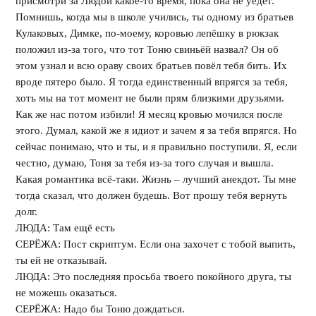
присмотри за Людой какое-то время, пока она не уедет.
Помнишь, когда мы в школе учились, ты одному из братьев
Кулаковых, Димке, по-моему, коровью лепёшку в рюкзак
положил из-за того, что тот Тоню свиньёй назвал? Он об
этом узнал и всю ораву своих братьев повёл тебя бить. Их
вроде пятеро было. Я тогда единственный впрягся за тебя,
хоть мы на тот момент не были прям близкими друзьями.
Как же нас потом избили! Я месяц кровью мочился после
этого. Думал, какой же я идиот и зачем я за тебя впрягся. Но
сейчас понимаю, что и ты, и я правильно поступили. Я, если
честно, думаю, Тоня за тебя из-за того случая и вышла.
Какая романтика всё-таки. Жизнь – лучший анекдот. Ты мне
тогда сказал, что должен будешь. Вот прошу тебя вернуть
долг.
ЛЮДА: Там ещё есть
СЕРЁЖА: Пост скриптум. Если она захочет с тобой выпить,
ты ей не отказывай.
ЛЮДА: Это последняя просьба твоего покойного друга, ты
не можешь оказаться.
СЕРЁЖА: Надо бы Тоню дождаться.