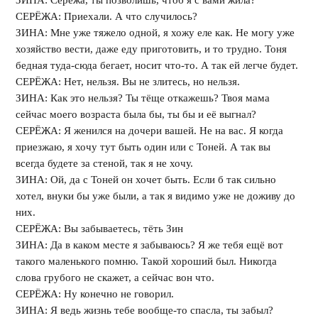
ЗИНА: Серёжа, ты позволишь, чтоб я с вами жила?
СЕРЁЖА: Приехали. А что случилось?
ЗИНА: Мне уже тяжело одной, я хожу еле как. Не могу уже
хозяйство вести, даже еду приготовить, и то трудно. Тоня
бедная туда-сюда бегает, носит что-то. А так ей легче будет.
СЕРЁЖА: Нет, нельзя. Вы не злитесь, но нельзя.
ЗИНА: Как это нельзя? Ты тёще откажешь? Твоя мама
сейчас моего возраста была бы, ты бы и её выгнал?
СЕРЁЖА: Я женился на дочери вашей. Не на вас. Я когда
приезжаю, я хочу тут быть один или с Тоней. А так вы
всегда будете за стеной, так я не хочу.
ЗИНА: Ой, да с Тоней он хочет быть. Если б так сильно
хотел, внуки бы уже были, а так я видимо уже не доживу до
них.
СЕРЁЖА: Вы забываетесь, тёть Зин
ЗИНА: Да в каком месте я забываюсь? Я же тебя ещё вот
такого маленького помню. Такой хороший был. Никогда
слова грубого не скажет, а сейчас вон что.
СЕРЁЖА: Ну конечно не говорил.
ЗИНА: Я ведь жизнь тебе вообще-то спасла, ты забыл?