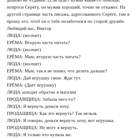
дёшево не отдавай. Если будет нужна какая-то помощь,
попроси Серёгу, он мужик хороший, точно не откажет. На
другой странице часть письма, адресованного Серёге, там я
прошу его, чтоб он о тебе позаботился по старой дружбе.
Любящий вас, Виктор
ЛЮДА: (молчит)
ЕРЁМА: Вторую часть читать?
ЛЮДА: (молчит)
ЕРЁМА: Мам, вторую часть читать?
ЛЮДА: (молчит)
ЕРЁМА: Мам, так я не понял, что делать дальше?
ЛЮДА: Дай игрушку свою. Жди тут.
ЕРЁМА: (Даёт игрушку)
ЛЮДА заходит обратно в магазин
ПРОДАВЩИЦА: Забыла чего-то?
ЛЮДА: Я вернуть деньги хочу.
ПРОДАЩИЦА: Как это вернуть? Так нельзя.
ЛЮДА: Я говорю, деньги вернуть хочу, вот игрушка.
ПРОДАЩИЦА: Не могу я вернуть.
ЛЮДА: Я только что купила же.