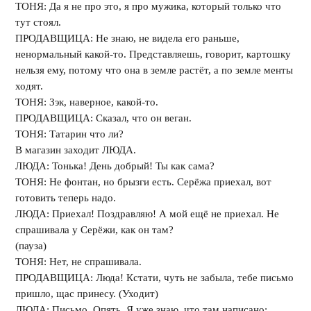
ТОНЯ: Да я не про это, я про мужика, который только что
тут стоял.
ПРОДАВЩИЦА: Не знаю, не видела его раньше,
ненормальный какой-то. Представляешь, говорит, картошку
нельзя ему, потому что она в земле растёт, а по земле менты
ходят.
ТОНЯ: Зэк, наверное, какой-то.
ПРОДАВЩИЦА: Сказал, что он веган.
ТОНЯ: Татарин что ли?
В магазин заходит ЛЮДА.
ЛЮДА: Тонька! День добрый! Ты как сама?
ТОНЯ: Не фонтан, но брызги есть. Серёжа приехал, вот
готовить теперь надо.
ЛЮДА: Приехал! Поздравляю! А мой ещё не приехал. Не
спрашивала у Серёжи, как он там?
(пауза)
ТОНЯ: Нет, не спрашивала.
ПРОДАВЩИЦА: Люда! Кстати, чуть не забыла, тебе письмо
пришло, щас принесу. (Уходит)
ЛЮДА: Письмо. Опять. Я уже знаю, что там написано: