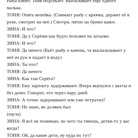
Рыба клюёт. Тоня подсекает. Вытаскивает ещё одного
малька.
ТОНЯ: Опять копейка. (Снимает рыбу с крючка, держит её в
руке, смотрит на неё.) Смотри, пятно на брюхе какое.
ЗИНА: И что?
ТОНЯ: Да у Серёжи как будто похожее на затылке.
ЗИНА: И что?
ТОНЯ: Да ничего (Бьёт рыбу о камень, та выскальзывает у
неё из рук и падает в воду)
ЗИНА: Ты что?
ТОНЯ: Да ничего
ЗИНА: Как там Серёга?
ТОНЯ: Ему зарплату задерживают. Вчера вернулся с вахты и
без денег. Говорит, что через пару дней.
ЗИНА: А точно задерживают или уже потратил?
ТОНЯ: Не знаю, не должен был
(пауза)
ЗИНА: Я всё не понимаю, но чего ты тянешь, детки-то у вас
когда?
ТОНЯ: Ой, да какие дети, ну куда их тут?