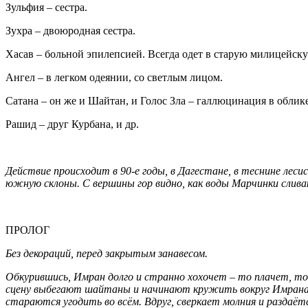
Зульфия – сестра.
Зухра – двоюродная сестра.
Хасав – больной эпилепсией. Всегда одет в старую милицейск
Ангел – в легком одеянии, со светлым лицом.
Сатана – он же и Шайтан, и Голос Зла – галлюцинация в обли
Рашид – друг Курбана, и др.
Действие происходит в 90-е годы, в Дагестане, в теснине лес
южную склоны. С вершины гор видно, как воды Марчинки слив
ПРОЛОГ
Без декораций, перед закрытым занавесом.
Обкурившись, Имран долго и странно хохочет – то плачет, то
сцену выбегают шайтаны и начинают кружить вокруг Имрана (л
стараются угодить во всём. Вдруг, сверкает молния и раздаё