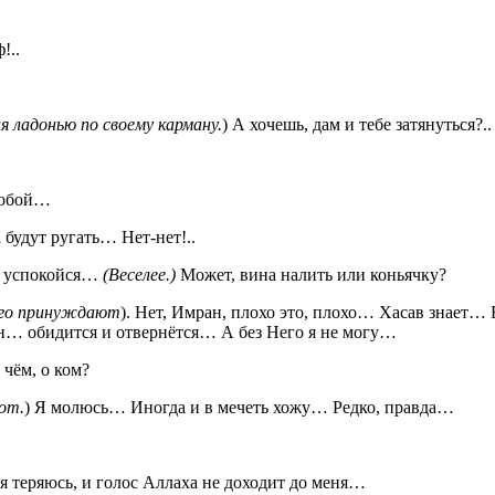
!..
я ладонью по своему карману.
) А хочешь, дам и тебе затянуться?.. 
 собой…
 будут ругать… Нет-нет!..
о, успокойся…
(Веселее.)
Может, вина налить или коньячку?
 его принуждают
). Нет, Имран, плохо это, плохо… Хасав знает… 
н… обидится и отвернётся… А без Него я не могу…
 чём, о ком?
от.
) Я молюсь… Иногда и в мечеть хожу… Редко, правда…
 теряюсь, и голос Аллаха не доходит до меня…