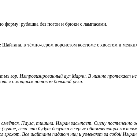
ую форму: рубашка без погон и брюки с лампасами.
ке Шайтана, в тёмно-сером ворсистом костюме с хвостом и мелк
истых гор. Импровизированный аул Марчи. В низине протекает не
аются с мощным потоком большой реки.
 смеётся. Пауза, тишина. Имран засыпает. Сцену постепенно о
учше, если это будут девушки в серых обтягивающих костюмах 
тся грохот. Все шайтаны падают ниц и увлекают за собой Имра