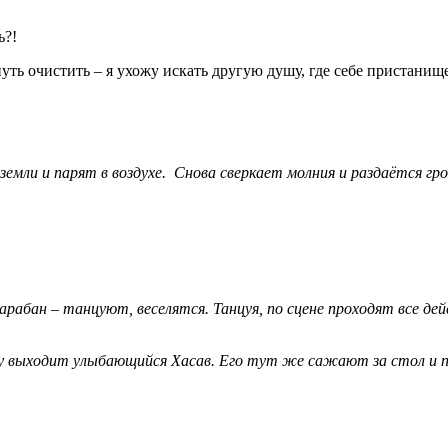
ь?!
ть очистить – я ухожу искать другую душу, где себе пристанищ
емли и парят в воздухе. Снова сверкает молния и раздаётся гр
барабан – танцуют, веселятся. Танцуя, по сцене проходят все де
ну выходит улыбающийся Хасав. Его тут же сажают за стол и пр