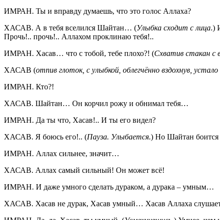
ИМРАН. Ты и вправду думаешь, что это голос Аллаха?
ХАСАВ. А в тебя вселился Шайтан… (
Улыбка сходит с лица
.)
Прочь!.. прочь!.. Аллахом проклинаю тебя!..
ИМРАН. Хасав… что с тобой, тебе плохо?! (
Схватив стакан с в
ХАСАВ (
отпив глоток, с улыбкой, облегчённо вздохнув, устало
ИМРАН. Кто?!
ХАСАВ. Шайтан… Он корчил рожу и обнимал тебя…
ИМРАН. Да ты что, Хасав!.. И ты его видел?
ХАСАВ. Я боюсь его!.. (
Пауза. Улыбается
.) Но Шайтан боитс
ИМРАН. Аллах сильнее, значит…
ХАСАВ. Аллах самый сильный! Он может всё!
ИМРАН. И даже умного сделать дураком, а дурака – умным…
ХАСАВ. Хасав не дурак, Хасав умный… Хасав Аллаха слуша