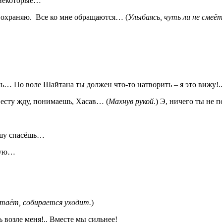
м некоторые…
 охраняю. Все ко мне обращаются… (
Улыбаясь, чуть ли не смеё
аешь… По воле Шайтана ты должен что-то натворить – я это вижу!.
евесту жду, понимаешь, Хасав… (
Махнув рукой
.) Э, ничего ты не
ушу спасёшь…
твую…
таёт, собирается уходит.
)
дь возле меня!.. Вместе мы сильнее!