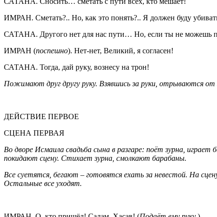
САТАНА. Сносить… сметать с пути всех, кто мешает!
ИМРАН. Сметать?.. Но, как это понять?.. Я должен буду убиват
САТАНА. Другого нет для нас пути… Но, если ты не можешь пу
ИМРАН (
поспешно
). Нет-нет, Великий, я согласен!
САТАНА. Тогда, дай руку, вознесу на трон!
Пожимают друг другу руку. Взявшись за руки, отрываются от з
ДЕЙСТВИЕ ПЕРВОЕ
СЦЕНА ПЕРВАЯ
Во дворе Исмаила свадьба сына в разгаре: поёт зурна, играет 
покидают сцену. Стихает зурна, смолкают барабаны.
Все суетятся, бегают – готовятся ехать за невестой. На сце
Остальные все уходят.
ИМРАН. О, кто пришёл! Салам, Хасав! (
Подаёт ему руку
.)