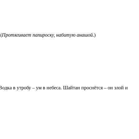
(
Протягивает папироску, набитую анашой
.)
Водка в утробу – ум в небеса. Шайтан проснётся – он злой и