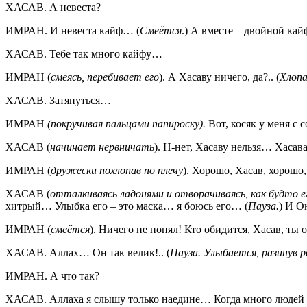
ХАСАВ. А невеста?
ИМРАН. И невеста кайф… (
Смеётся
.) А вместе – двойной кайф
ХАСАВ. Тебе так много кайфу…
ИМРАН (
смеясь, перебивает его
). А Хасаву ничего, да?.. (
Хлопа
ХАСАВ. Затянуться…
ИМРАН
(покручивая пальцами папироску).
Вот, косяк у меня с
ХАСАВ (
начинает нервничать
). Н-нет, Хасаву нельзя… Хасава
ИМРАН (
дружески похлопав по плечу
). Хорошо, Хасав, хорош
ХАСАВ (
отталкиваясь ладонями и отворачиваясь, как будто
хитрый… Улыбка его – это маска… я боюсь его… (
Пауза.
) И О
ИМРАН (
смеётся
). Ничего не понял! Кто обидится, Хасав, ты о
ХАСАВ. Аллах… Он так велик!.. (
Пауза. Улыбается, разинув р
ИМРАН. А что так?
ХАСАВ. Аллаха я слышу только наедине… Когда много людей я