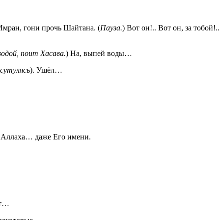
 Имран, гони прочь Шайтана. (
Пауза.
) Вот он!.. Вот он, за тобой!..
одой, поит Хасава.
) На, выпей воды…
 сутулясь
). Ушёл…
я Аллаха… даже Его имени.
ет…