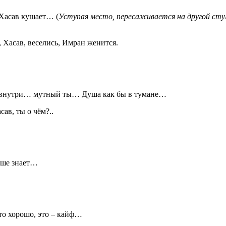
 Хасав кушает… (
Уступая место, пересаживается на другой стул
ь, Хасав, веселись, Имран женится.
 а внутри… мутный ты… Душа как бы в тумане…
асав, ты о чём?..
льше знает…
это хорошо, это – кайф…