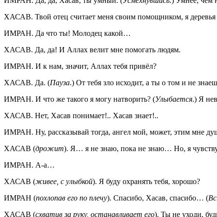
ИМРАН. Да, да, Хасав, ты умный. (
Усмехнувшись
.) Умнее, че
ХАСАВ. Твой отец считает меня своим помощником, я деревья
ИМРАН. Да что ты! Молодец какой…
ХАСАВ. Да, да! И Аллах велит мне помогать людям.
ИМРАН. И к нам, значит, Аллах тебя привёл?
ХАСАВ. Да. (
Пауза
.) От тебя зло исходит, а ты о том и не зн
ИМРАН. И что же такого я могу натворить? (
Улыбается
.) Я н
ХАСАВ. Нет, Хасав понимает!.. Хасав знает!..
ИМРАН. Ну, рассказывай тогда, ангел мой, может, этим мне д
ХАСАВ (
дрожит
). Я… я не знаю, пока не знаю… Но, я чувс
ИМРАН. А-а…
ХАСАВ (
живее, с улыбкой
). Я буду охранять тебя, хорошо?
ИМРАН (
похлопав его по плечу
). Спасибо, Хасав, спасибо… (
Вс
ХАСАВ (
схватив за руку, останавливает его
). Ты не уходи, бу