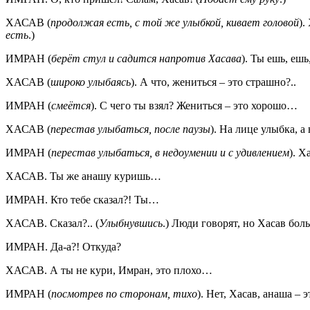
ХАСАВ (
продолжая есть, с той же улыбкой, кивает головой
).
есть
.)
ИМРАН (
берёт стул и садится напротив Хасава
). Ты ешь, еш
ХАСАВ (
широко улыбаясь
). А что, жениться – это страшно?..
ИМРАН (
смеётся
). С чего ты взял? Жениться – это хорошо…
ХАСАВ (
перестав улыбаться, после паузы
). На лице улыбка,
ИМРАН (
перестав улыбаться, в недоумении и с удивлением
). Х
ХАСАВ. Ты же анашу куришь…
ИМРАН. Кто тебе сказал?! Ты…
ХАСАВ. Сказал?.. (
Улыбнувшись
.) Люди говорят, но Хасав бо
ИМРАН. Да-а?! Откуда?
ХАСАВ. А ты не кури, Имран, это плохо…
ИМРАН (
посмотрев по сторонам, тихо
). Нет, Хасав, анаша – 