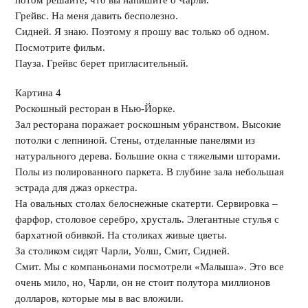
потом решайте, что вы напишите о Чарли.
Грейвс. На меня давить бесполезно.
Сидней. Я знаю. Поэтому я прошу вас только об одном.
Посмотрите фильм.
Пауза. Грейвс берет пригласительный.
Картина 4
Роскошный ресторан в Нью-Йорке.
Зал ресторана поражает роскошным убранством. Высокие
потолки с лепниной. Стены, отделанные панелями из
натурального дерева. Большие окна с тяжелыми шторами.
Полы из полированного паркета. В глубине зала небольшая
эстрада для джаз оркестра.
На овальных столах белоснежные скатерти. Сервировка –
фарфор, столовое серебро, хрусталь. Элегантные стулья с
бархатной обивкой. На столиках живые цветы.
За столиком сидят Чарли, Уолш, Смит, Сидней.
Смит. Мы с компаньонами посмотрели «Малыша». Это все
очень мило, но, Чарли, он не стоит полутора миллионов
долларов, которые мы в вас вложили.