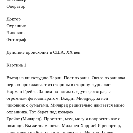
Оператор
Доктор
Охранник
Чиновник
Фотограф
Действие происходит в США, XX век
Картина 1
Въезд на киностудию Чарли. Пост охраны. Около охранника
нервно прохаживает из стороны в сторону журналист
Норман Грейвс. За ним по пятам следует фотограф с
огромным фотоаппаратом. Входит Милдред, за ней
чиновник с бумагами. Милдред решительно двигается мимо
охранника. Тот берет под козырек.
Грейвс (Милдред). Простите, мэм, могу я попросить вас о
помощи. Вы же знаменитая Милдред Харрис! Я репортер,
веду колонку «Богатые и знаменитые». Мистер Чаплин