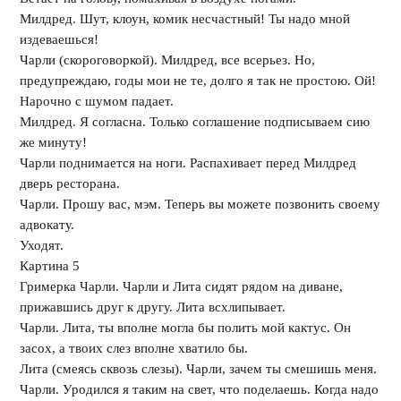
Милдред. Шут, клоун, комик несчастный! Ты надо мной
издеваешься!
Чарли (скороговоркой). Милдред, все всерьез. Но,
предупреждаю, годы мои не те, долго я так не простою. Ой!
Нарочно с шумом падает.
Милдред. Я согласна. Только соглашение подписываем сию
же минуту!
Чарли поднимается на ноги. Распахивает перед Милдред
дверь ресторана.
Чарли. Прошу вас, мэм. Теперь вы можете позвонить своему
адвокату.
Уходят.
Картина 5
Гримерка Чарли. Чарли и Лита сидят рядом на диване,
прижавшись друг к другу. Лита всхлипывает.
Чарли. Лита, ты вполне могла бы полить мой кактус. Он
засох, а твоих слез вполне хватило бы.
Лита (смеясь сквозь слезы). Чарли, зачем ты смешишь меня.
Чарли. Уродился я таким на свет, что поделаешь. Когда надо