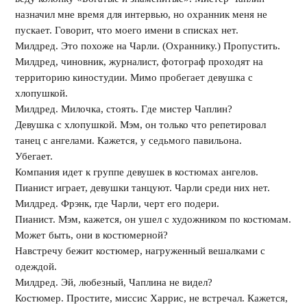
назначил мне время для интервью, но охранник меня не
пускает. Говорит, что моего имени в списках нет.
Милдред. Это похоже на Чарли. (Охраннику.) Пропустить.
Милдред, чиновник, журналист, фотограф проходят на
территорию киностудии. Мимо пробегает девушка с
хлопушкой.
Милдред. Милочка, стоять. Где мистер Чаплин?
Девушка с хлопушкой. Мэм, он только что репетировал
танец с ангелами. Кажется, у седьмого павильона.
Убегает.
Компания идет к группе девушек в костюмах ангелов.
Пианист играет, девушки танцуют. Чарли среди них нет.
Милдред. Фрэнк, где Чарли, черт его подери.
Пианист. Мэм, кажется, он ушел с художником по костюмам.
Может быть, они в костюмерной?
Навстречу бежит костюмер, нагруженный вешалками с
одеждой.
Милдред. Эй, любезный, Чаплина не видел?
Костюмер. Простите, миссис Харрис, не встречал. Кажется,