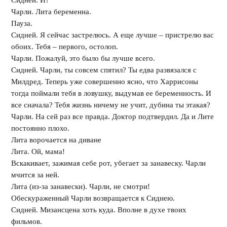
Сидней. И?
Чарли. Лита беременна.
Пауза.
Сидней. Я сейчас застрелюсь. А еще лучше – пристрелю вас
обоих. Тебя – первого, остолоп.
Чарли. Пожалуй, это было бы лучше всего.
Сидней. Чарли, ты совсем спятил? Ты едва развязался с
Милдред. Теперь уже совершенно ясно, что Харрисоны
тогда поймали тебя в ловушку, выдумав ее беременность. И
все сначала? Тебя жизнь ничему не учит, дубина ты этакая?
Чарли. На сей раз все правда. Доктор подтвердил. Да и Лите
постоянно плохо.
Лита ворочается на диване
Лита. Ой, мама!
Вскакивает, зажимая себе рот, убегает за занавеску. Чарли
мчится за ней.
Лита (из-за занавески). Чарли, не смотри!
Обескураженный Чарли возвращается к Сиднею.
Сидней. Мизансцена хоть куда. Вполне в духе твоих
фильмов.