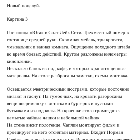
Новый поцелуй.
Картина 3
Гостиница «Юта» в Солт Лейк Сити. Трехместный номер в
гостинице средней руки. Скромная мебель, три кровати,
умывальник и ванная комната. Ощущение походного штаба
во время боевых действий. Кругом разложены километры
кинопленки.
Несколько банок из-под кофе, в которых хранятся ценные
материалы. На столе разбросаны заметки, схемы монтажа.
Освещается электрическими люстрами, которые постоянно
мигают и гаснут. На тумбочках, на кровати разбросаны
вещи вперемешку с остатками бургеров и пустыми
бутылками из-под колы. На краешке стола громоздятся
немытые чайные чашки и небольшой чайник.
На стене висит полотенце. Чаплин монтирует фильм и
проецирует на него отснятый материал. Входит Норман
Грейвс, щелкает фотоаппаратом. Вспышка магния ослепляет