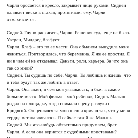
Чарли бросается в кресло, закрывает лицо руками. Сидней
наливает виски в стакан, протягивает ему. Чарли
отмахивается.
Сидней. Глупо раскисать, Чарли. Решения суда еще не было.
Уверен, Милдред блефует.
Чарли. Блеф – это по ее части. Она обманом вынудила меня
жениться. Притворилась, что беременна. Я же ее простил. Я
ни в чем ей не отказывал. Деньги, роли, карьера. За что она
так со мной?
Сидней. Ты судишь по себе, Чарли. Ты любишь и ждешь, что
и тебя будут так же любить в ответ.
Чарли. Она знает, в чем моя уязвимость, и бьет в самое
больное место. Мой фильм – мой ребенок, Сидни. Малыш
рыдал на площадке, когда снимали сцену разлуки с
Бродягой. Он цеплялся за мою шею и кричал так, что у меня
сердце останавливалось. Я сейчас такой же Малыш.
Сидней. Мы что-нибудь обязательно придумаем, брат.
Чарли. А если она вернется с судебными приставами?