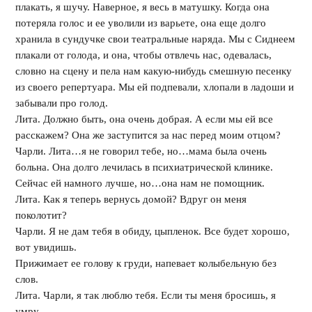
плакать, я шучу. Наверное, я весь в матушку. Когда она
потеряла голос и ее уволили из варьете, она еще долго
хранила в сундучке свои театральные наряда. Мы с Сиднеем
плакали от голода, и она, чтобы отвлечь нас, одевалась,
словно на сцену и пела нам какую-нибудь смешную песенку
из своего репертуара. Мы ей подпевали, хлопали в ладоши и
забывали про голод.
Лита. Должно быть, она очень добрая. А если мы ей все
расскажем? Она же заступится за нас перед моим отцом?
Чарли. Лита…я не говорил тебе, но…мама была очень
больна. Она долго лечилась в психиатрической клинике.
Сейчас ей намного лучше, но…она нам не помощник.
Лита. Как я теперь вернусь домой? Вдруг он меня
поколотит?
Чарли. Я не дам тебя в обиду, цыпленок. Все будет хорошо,
вот увидишь.
Прижимает ее голову к груди, напевает колыбельную без
слов.
Лита. Чарли, я так люблю тебя. Если ты меня бросишь, я
умру.