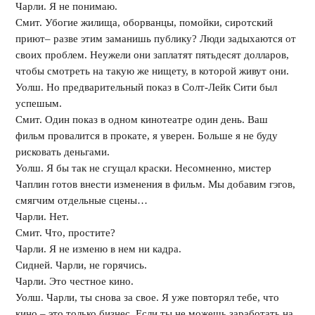
Чарли. Я не понимаю.
Смит. Убогие жилища, оборванцы, помойки, сиротский
приют– разве этим заманишь публику? Люди задыхаются от
своих проблем. Неужели они заплатят пятьдесят долларов,
чтобы смотреть на такую же нищету, в которой живут они.
Уолш. Но предварительный показ в Солт-Лейк Сити был
успешым.
Смит. Один показ в одном кинотеатре один день. Ваш
фильм провалится в прокате, я уверен. Больше я не буду
рисковать деньгами.
Уолш. Я бы так не сгущал краски. Несомненно, мистер
Чаплин готов внести изменения в фильм. Мы добавим гэгов,
смягчим отдельные сцены…
Чарли. Нет.
Смит. Что, простите?
Чарли. Я не изменю в нем ни кадра.
Сидней. Чарли, не горячись.
Чарли. Это честное кино.
Уолш. Чарли, ты снова за свое. Я уже повторял тебе, что
кино – это только бизнес. Если ты не можешь заработать на