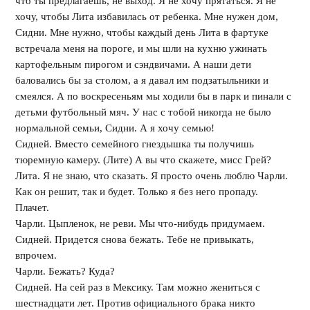
что ты предлагаешь, не выход. Я не хочу прятаться. Я не
хочу, чтобы Лита избавилась от ребенка. Мне нужен дом,
Сидни. Мне нужно, чтобы каждый день Лита в фартуке
встречала меня на пороге, и мы шли на кухню ужинать
картофельным пирогом и сэндвичами. А наши дети
баловались бы за столом, а я давал им подзатыльники и
смеялся. А по воскресеньям мы ходили бы в парк и пинали с
детьми футбольный мяч. У нас с тобой никогда не было
нормальной семьи, Сидни. А я хочу семью!
Сидней. Вместо семейного гнездышка ты получишь
тюремную камеру. (Лите) А вы что скажете, мисс Грей?
Лита. Я не знаю, что сказать. Я просто очень люблю Чарли.
Как он решит, так и будет. Только я без него пропаду.
Плачет.
Чарли. Цыпленок, не реви. Мы что-нибудь придумаем.
Сидней. Придется снова бежать. Тебе не привыкать,
впрочем.
Чарли. Бежать? Куда?
Сидней. На сей раз в Мексику. Там можно жениться с
шестнадцати лет. Против официального брака никто