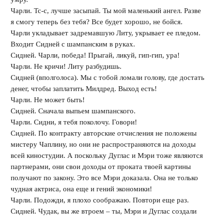
Чарли. Тс-с, лучше засыпай. Ты мой маленький ангел. Разве
я смогу теперь без тебя? Все будет хорошо, не бойся.
Чарли укладывает задремавшую Литу, укрывает ее пледом.
Входит Сидней с шампанским в руках.
Сидней. Чарли, победа! Прыгай, ликуй, гип-гип, ура!
Чарли. Не кричи! Литу разбудишь.
Сидней (вполголоса). Мы с тобой ломали голову, где достать
денег, чтобы заплатить Милдред. Выход есть!
Чарли. Не может быть!
Сидней. Сначала выпьем шампанского.
Чарли. Сидни, я тебя поколочу. Говори!
Сидней. По контракту авторские отчисления не положены
мистеру Чаплину, но они не распространяются на доходы
всей киностудии. А поскольку Дуглас и Мэри тоже являются
партнерами, они свои доходы от проката твоей картины
получают по закону. Это все Мэри доказала. Она не только
чудная актриса, она еще и гений экономики!
Чарли. Подожди, я плохо соображаю. Повтори еще раз.
Сидней. Чудак, вы же втроем – ты, Мэри и Дуглас создали