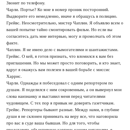
Звонит по телефону.
Чарли. Портье? Ко мне в номер проник посторонний.
Выдворите его немедленно, иначе я обращусь в полицию.
Грейвс. Неосмотрительно, мистер Чаплин. Я объявлю всем о
вашей попытке тайно смонтировать фильм. Но если вы
согласитесь дать мне интервью, могу и промолчать об этом
факте.
Чаплин. Я не имею дело с вымогателями и шантажистами.
Грейвс. О кей, я готов признать, что вломился к вам без
приглашения. Но мы может просто поговорить, и кто знает,
вдруг я окажусь вам полезен в вашей борьбе с миссис
Харрис.
Чарли. Однажды я побеседовал с одним репортером по
душам. Я поделился с ним сокровенным, а он вывернул мои
слова наизнанку и выставил меня перед читателями
чудовищем. С тех пор я привык не доверять газетчикам.
Грейвс. Репортеры бывают разные. Между нами, в глубине
души я не склонен принимать на веру все, что наговорила
про вас в суде ваша бывшая. Но для того, чтобы
представить объективную картину нашим читателям, я