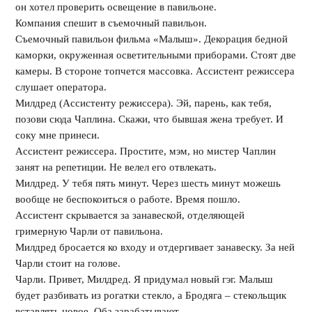
он хотел проверить освещение в павильоне.
Компания спешит в съемочный павильон.
Съемочный павильон фильма «Малыш». Декорация бедной
каморки, окруженная осветительными приборами. Стоят две
камеры. В стороне топчется массовка. Ассистент режиссера
слушает оператора.
Милдред (Ассистенту режиссера). Эй, парень, как тебя,
позови сюда Чаплина. Скажи, что бывшая жена требует. И
соку мне принеси.
Ассистент режиссера. Простите, мэм, но мистер Чаплин
занят на репетиции. Не велел его отвлекать.
Милдред. У тебя пять минут. Через шесть минут можешь
вообще не беспокоиться о работе. Время пошло.
Ассистент скрывается за занавеской, отделяющей
гримерную Чарли от павильона.
Милдред бросается ко входу и отдергивает занавеску. За ней
Чарли стоит на голове.
Чарли. Привет, Милдред. Я придумал новый гэг. Малыш
будет разбивать из рогатки стекло, а Бродяга – стекольщик
вставлять новое. Оба зарабатывают.