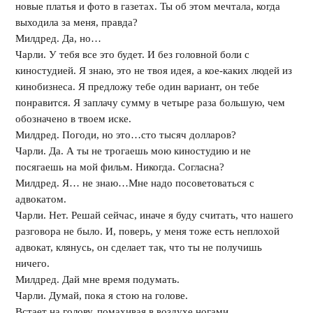
новые платья и фото в газетах. Ты об этом мечтала, когда
выходила за меня, правда?
Милдред. Да, но…
Чарли. У тебя все это будет. И без головной боли с
киностудией. Я знаю, это не твоя идея, а кое-каких людей из
кинобизнеса. Я предложу тебе один вариант, он тебе
понравится. Я заплачу сумму в четыре раза большую, чем
обозначено в твоем иске.
Милдред. Погоди, но это…сто тысяч долларов?
Чарли. Да. А ты не трогаешь мою киностудию и не
посягаешь на мой фильм. Никогда. Согласна?
Милдред. Я… не знаю…Мне надо посоветоваться с
адвокатом.
Чарли. Нет. Решай сейчас, иначе я буду считать, что нашего
разговора не было. И, поверь, у меня тоже есть неплохой
адвокат, клянусь, он сделает так, что ты не получишь
ничего.
Милдред. Дай мне время подумать.
Чарли. Думай, пока я стою на голове.
Встает на голову, помахивая в воздухе ногами.