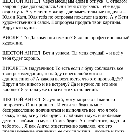
ШЕСТОЙ АНГЕЛ: Через месяц мы едем в отпуск. С отделом
кадров я уже договорился. Они тебя отпускают. Тебе надо
отдохнуть. А у меня там живут две замечательные подруги –
Юля и Катя. Юля тебя по островам покатает на яхте. А у Кати
художественный салон. Попробуем продать твои картины.
Вдруг кто купит.
ВИОЛЕТТА: Да кому они нужны? Я же не профессиональный
художник.
ШЕСТОЙ АНГЕЛ: Вот и узнаем. Ты меня слушай – и всё у
тебя будет хорошо.
ВИОЛЕТТА (задумчиво): То есть если я буду соблюдать все
твои рекомендации, то найду своего любимого и
единственного? А какова вероятность, что это произойдёт?
Вдруг я так никого и не встречу? Да и нужно ли это мне
вообще? Я устала уже от всех этих отношений.
ШЕСТОЙ АНГЕЛ: Я лучший, могу запрос от Главного
попросить. Они пришлют. И если ты будешь мне
беспрекословно подчиняться и выполнять всё, что я тебе
скажу, то да, всё у тебя будет: и любимый муж, и любимые
дети от любимого мужа. Семья будет. А насчёт того, надо ли
тебе это… Я как Ангел ответственно заявляю, что это
предназначение женщины, её смысл жизни – любить и быть