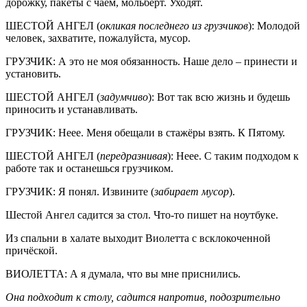
дорожку, пакеты с чаем, мольберт. Уходят.
ШЕСТОЙ АНГЕЛ (
окликая последнего из грузчиков
): Молодой
человек, захватите, пожалуйста, мусор.
ГРУЗЧИК: А это не моя обязанность. Наше дело – принести и
установить.
ШЕСТОЙ АНГЕЛ (
задумчиво
): Вот так всю жизнь и будешь
приносить и устанавливать.
ГРУЗЧИК: Неее. Меня обещали в стажёры взять. К Пятому.
ШЕСТОЙ АНГЕЛ (
передразнивая
): Неее. С таким подходом к
работе так и останешься грузчиком.
ГРУЗЧИК: Я понял. Извините (
забирает мусор
).
Шестой Ангел садится за стол. Что-то пишет на ноутбуке.
Из спальни в халате выходит Виолетта с всклокоченной
причёской.
ВИОЛЕТТА: А я думала, что вы мне приснились.
Она подходит к столу, садится напротив, подозрительно