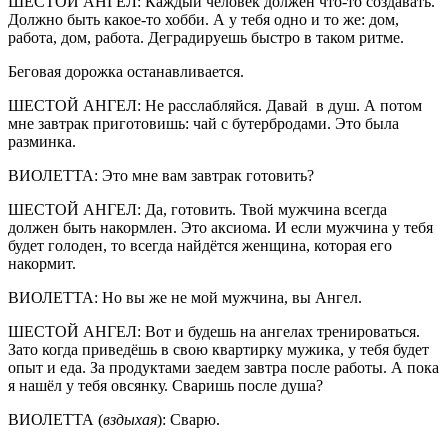
ШЕСТОЙ АНГЕЛ: Каждый человек должен что-то создавать.
Должно быть какое-то хобби. А у тебя одно и то же: дом,
работа, дом, работа. Деградируешь быстро в таком ритме.
Беговая дорожка останавливается.
ШЕСТОЙ АНГЕЛ: Не расслабляйся. Давай в душ. А потом
мне завтрак приготовишь: чай с бутербродами. Это была
разминка.
ВИОЛЕТТА: Это мне вам завтрак готовить?
ШЕСТОЙ АНГЕЛ: Да, готовить. Твой мужчина всегда
должен быть накормлен. Это аксиома. И если мужчина у тебя
будет голоден, то всегда найдётся женщина, которая его
накормит.
ВИОЛЕТТА: Но вы же не мой мужчина, вы Ангел.
ШЕСТОЙ АНГЕЛ: Вот и будешь на ангелах тренироваться.
Зато когда приведёшь в свою квартирку мужика, у тебя будет
опыт и еда. За продуктами заедем завтра после работы. А пока
я нашёл у тебя овсянку. Сваришь после душа?
ВИОЛЕТТА (
вздыхая
): Сварю.