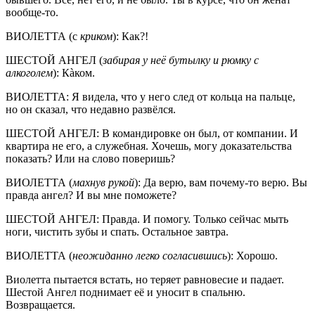
вообще-то.
ВИОЛЕТТА (с
криком
): Как?!
ШЕСТОЙ АНГЕЛ (
забирая у неё бутылку и рюмку с
алкоголем
): Кàком.
ВИОЛЕТТА: Я видела, что у него след от кольца на пальце,
но он сказал, что недавно развёлся.
ШЕСТОЙ АНГЕЛ: В командировке он был, от компании. И
квартира не его, а служебная. Хочешь, могу доказательства
показать? Или на слово поверишь?
ВИОЛЕТТА (
махнув рукой
): Да верю, вам почему-то верю. Вы
правда ангел? И вы мне поможете?
ШЕСТОЙ АНГЕЛ: Правда. И помогу. Только сейчас мыть
ноги, чистить зубы и спать. Остальное завтра.
ВИОЛЕТТА (
неожиданно легко согласившись
): Хорошо.
Виолетта пытается встать, но теряет равновесие и падает.
Шестой Ангел поднимает её и уносит в спальню.
Возвращается.