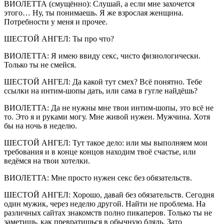
ВИОЛЕТТА (смущённо): Слушай, а если мне захочется
этого… Ну, ты понимаешь. Я же взрослая женщина.
Потребности у меня и прочее.
ШЕСТОЙ АНГЕЛ: Ты про что?
ВИОЛЕТТА: Я имею ввиду секс, чисто физиологически.
Только ты не смейся.
ШЕСТОЙ АНГЕЛ: Да какой тут смех? Всё понятно. Тебе
ссылки на интим-шопы дать, или сама в гугле найдёшь?
ВИОЛЕТТА: Да не нужны мне твои интим-шопы, это всё не
то. Это я и руками могу. Мне живой нужен. Мужчина. Хотя
бы на ночь в неделю.
ШЕСТОЙ АНГЕЛ: Тут такое дело: или мы выполняем мои
требования и в конце концов находим твоё счастье, или
ведёмся на твои хотелки.
ВИОЛЕТТА: Мне просто нужен секс без обязательств.
ШЕСТОЙ АНГЕЛ: Хорошо, давай без обязательств. Сегодня
один мужик, через неделю другой. Найти не проблема. На
различных сайтах знакомств полно пикаперов. Только ты не
заметишь, как превратишься в обычную блядь. Зато