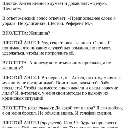
Шестой Ангел немного думает и добавляет: «Целую,
Шестой».
В ответ женский голос отвечает: «Предпоследнее слово я
убрала. Не хулиганьте, Шестой. Референт М.».
ВИОЛЕТТА: Женщина?
ШЕСТОЙ АНГЕЛ: Уху, секретарша главного. Огонь. Я
понимаю, что никаких служебных романов, но не могу
удержаться, чтобы не потроллить её.
ВИОЛЕТТА. А почему ко мне мужчину прислали, а не
женщину?
ШЕСТОЙ АНГЕЛ: Во-первых, я – Ангел, поэтому меня как
мужчину не воспринимай. Во-вторых, зачем тебе бабу
посылать? Чтобы вы вместе ликёр лакали и слёзы горючие
лили? И, в-третьих, у меня свои методы по выходу из
кризисных ситуаций.
ВИОЛЕТТА (
всхлипывая
): Да какой тут выход? Я его люблю,
а он меня бросил. Не объяснившись. И телефон сменил.
ШЕСТОЙ АНГЕЛ (
прерывая
): Стоп! Забудь ты про своего
бывшего. Всё, нет его, и не было. Ты в курсе, что он женат