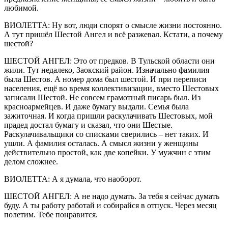
любимой.
ВИОЛЕТТА: Ну вот, люди спорят о смысле жизни постоянно.
А тут пришёл Шестой Ангел и всё разжевал. Кстати, а почему
шестой?
ШЕСТОЙ АНГЕЛ: Это от предков. В Тульской области они
жили. Тут недалеко, Заокский район. Изначально фамилия
была Шестов. А номер дома был шестой. И при переписи
населения, ещё во время коллективизации, вместо Шестовых
записали Шестой. Не совсем грамотный писарь был. Из
красноармейцев. И даже бумагу выдали. Семья была
зажиточная. И когда пришли раскулачивать Шестовых, мой
прадед достал бумагу и сказал, что они Шестые.
Раскулачивальщики со списками сверились – нет таких. И
ушли. А фамилия осталась. А смысл жизни у женщины
действительно простой, как две копейки. У мужчин с этим
делом сложнее.
ВИОЛЕТТА: А я думала, что наоборот.
ШЕСТОЙ АНГЕЛ: А не надо думать. За тебя я сейчас думать
буду. А ты работу работай и собирайся в отпуск. Через месяц
полетим. Тебе понравится.