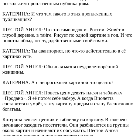
нескольким проплаченным публикациям.
КАТЕРИНА: И что там такого в этих проплаченных
публикациях?
ШЕСТОЙ АНГЕЛ: Что это самородок из России. Живёт в
глухой деревне, в тайге. Рисует по одной картине в год. И что
полотна обладают чудодейственными свойствами.
КАТЕРИНА: Ты авантюрист, но что-то действительно в её
картинах есть.
ШЕСТОЙ АНГЕЛ: Обычная мазня неудовлетворённой
женщины.
КАТЕРИНА: А с непросохшей картиной что делать?
ШЕСТОЙ АНГЕЛ: Повесь цену девять тысяч и табличку
«Продано». Я её потом себе заберу. А когда Виолетта
состарится и умрёт, я эту картину продам и стану баснословно
богатым.
Катерина вешает ценник и табличку на картину. В галерею
начинают заходить посетители. Они разбиваются на группы
около картин и начинают их обсуждать. Шестой Ангел
отходит в сторону и присаживается на стул.