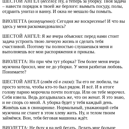
ШЕСТОЙ АНГЕЛ (
весело
): Ну, а теперь за уборку. Твоя задача
– навести порядок в твоей же берлоге: вымыть посуду, полы,
отдраить унитаз и ванну. И окна не мешало бы помыть.
ВИОЛЕТТА (
возмущенно
): Сегодня же воскресенье! И что вы
здесь у меня раскомандовались?
ШЕСТОЙ АНГЕЛ: Я же вчера объяснял: перед нами стоит
задача устроить твою личную жизнь и сделать тебя
счастливой. Поэтому ты полностью слушаешься меня и
выполняешь все мои распоряжения и приказы.
ВИОЛЕТТА: Но при чём тут уборка? Тем более меня вчера
мужчина бросил, мне не до уборки. У меня разбитая любовь.
Понимаете?
ШЕСТОЙ АНГЕЛ (
глядя ей в глаза
): Ты его не любила, ты
просто хотела, чтобы кто-то был рядом. И всё. И в итоге
голову парню морочила почти полгода. Или он тебе морочил.
Себя извела. Ведь догадывалась же, что он женат. Я это знаю,
и не спорь со мной. А уборка будет у тебя каждый день.
Живёшь как в свинарнике. Нормальный, уважающий себя
мужчина не станет в этом хлеву жить. Ну, и телом твоим
займёмся. Вон, тебя беговая машинка ждёт.
ВИОЛЕТТА: Не буду я на ней бегать. Делать мне больше