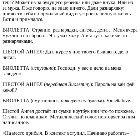
тебя? Может из-за будущего ребёнка или даже внука. Или из-
за мужа. Я же говорю, не знаю ничего. Дали разнарядку:
привести тебя в нормальный вид и устроить личную жизнь.
Вот я и примчался.
ВИОЛЕТТА: Странно, разнарядки, ангелы, дети… Меня вчера
мужчина вот бросил. Я с ума схожу. А вы тут с какими-то
разнарядками.
ШЕСТОЙ АНГЕЛ: Да в курсе я про твоего бывшего, дело
читал.
ВИОЛЕТТА (
испуганно
): Господи, у вас и дело на меня
заведено.
ШЕСТОЙ АНГЕЛ (
перебивая Виолетту
): Пароль на вай-фай
какой?
ВИОЛЕТТА (смутившись,
диктует по буквам
): Violettalove.
Шестой Ангел достаёт из сумки ноутбук или что-то похожее.
Стучит по клавишам. Металлический голос повторяет за ним
написанное.
«На место прибыл. В контакт вступил. Начинаю работать»