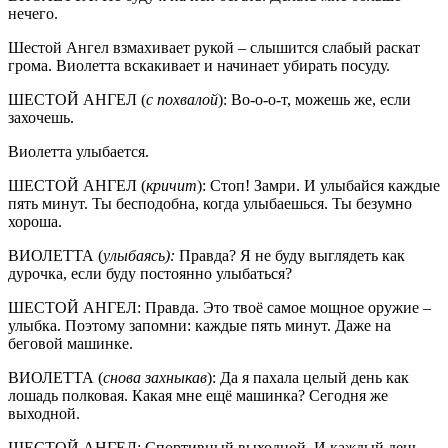
нечего.
Шестой Ангел взмахивает рукой – слышится слабый раскат
грома. Виолетта вскакивает и начинает убирать посуду.
ШЕСТОЙ АНГЕЛ (
с похвалой
): Во-о-о-т, можешь же, если
захочешь.
Виолетта улыбается.
ШЕСТОЙ АНГЕЛ (
кричит
): Стоп! Замри. И улыбайся каждые
пять минут. Ты бесподобна, когда улыбаешься. Ты безумно
хороша.
ВИОЛЕТТА (
улыбаясь):
Правда? Я не буду выглядеть как
дурочка, если буду постоянно улыбаться?
ШЕСТОЙ АНГЕЛ: Правда. Это твоё самое мощное оружие –
улыбка. Поэтому запомни: каждые пять минут. Даже на
беговой машинке.
ВИОЛЕТТА (
снова захныкав
): Да я пахала целый день как
лошадь полковая. Какая мне ещё машинка? Сегодня же
выходной.
ШЕСТОЙ АНГЕЛ: Спортивный выходной. И каждый день