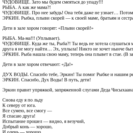
ЧУДОВИЩЕ. Зато мы будем смеяться до упаду!!!
РЫБА. А как же мама?!
ЧУДОВИЩЕ. Про нее забудь! Она тебя даже не узнает… Потому 
ЭРКИН. Рыбка, плыви скорей — к своей маме, братьям и сестра
Дети в зале хором говорят: «Плыви скорей!»
РЫБА. Ма-ма!!! (Уплывает).
ЧУДОВИЩЕ. Куда же ты, Рыба?! Ты ведь не хотела слушаться ма
друга я не могу найти… Эх, уплыла! Никто не хочет нынче быт
ЭРКИН. Рыба нашла свою маму, теперь она плывет в стае. (В за
Дети в зале хором отвечают: «Да!»
ДУХ ВОДЫ. Спасибо тебе, Эркин! Ты помог Рыбке и нашим ребя
ЭРКИН. Спасибо, Дух Воды! В путь, дети!
Эркин правит упряжкой, запряженной слугами Деда Чисыхаан
Снова еду я по льду
К северу от юга.
Все сумею, все смогу —
Я спасаю друга!
Испытание прошел — видно, я везучий,
Добрый конь — хорошо,
И олень — хорошо,