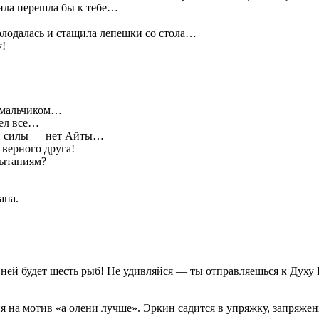
сила перешла бы к тебе…
одалась и стащила лепешки со стола…
!
 мальчиком…
ъел все…
ой силы — нет Айты…
 верного друга!
пытаниям?
ана.
ней будет шесть рыб! Не удивляйся — ты отправляешься к Духу
я на мотив «а олени лучше». Эркин садится в упряжку, запряж