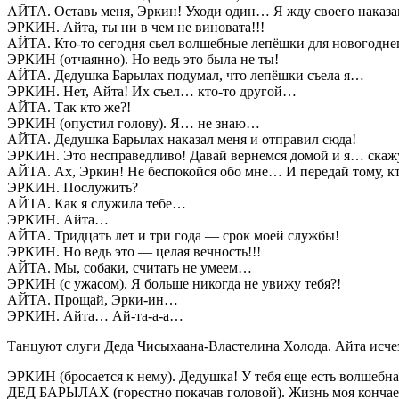
АЙТА. Оставь меня, Эркин! Уходи один… Я жду своего наказа
ЭРКИН. Айта, ты ни в чем не виновата!!!
АЙТА. Кто-то сегодня сьел волшебные лепёшки для новогодн
ЭРКИН (отчаянно). Но ведь это была не ты!
АЙТА. Дедушка Барылах подумал, что лепёшки съела я…
ЭРКИН. Нет, Айта! Их съел… кто-то другой…
АЙТА. Так кто же?!
ЭРКИН (опустил голову). Я… не знаю…
АЙТА. Дедушка Барылах наказал меня и отправил сюда!
ЭРКИН. Это несправедливо! Давай вернемся домой и я… скажу
АЙТА. Ах, Эркин! Не беспокойся обо мне… И передай тому, кто
ЭРКИН. Послужить?
АЙТА. Как я служила тебе…
ЭРКИН. Айта…
АЙТА. Тридцать лет и три года — срок моей службы!
ЭРКИН. Но ведь это — целая вечность!!!
АЙТА. Мы, собаки, считать не умеем…
ЭРКИН (с ужасом). Я больше никогда не увижу тебя?!
АЙТА. Прощай, Эрки-ин…
ЭРКИН. Айта… Ай-та-а-а…
Танцуют слуги Деда Чисыхаана-Властелина Холода. Айта исчез
ЭРКИН (бросается к нему). Дедушка! У тебя еще есть волшебна
ДЕД БАРЫЛАХ (горестно покачав головой). Жизнь моя кончает