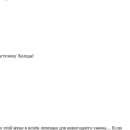
астелину Холода!
и этой муки я испёк лепешки для новогоднего ужина… Если