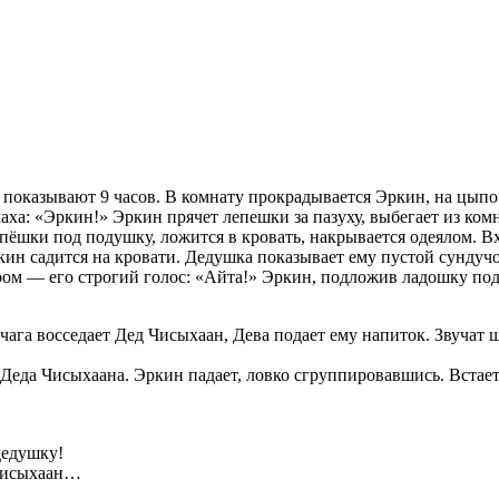
, показывают 9 часов. В комнату прокрадывается Эркин, на цыпо
ха: «Эркин!» Эркин прячет лепешки за пазуху, выбегает из комн
пёшки под подушку, ложится в кровать, накрывается одеялом. В
ин садится на кровати. Дедушка показывает ему пустой сундучок
ром — его строгий голос: «Айта!» Эркин, подложив ладошку под
чага восседает Дед Чисыхаан, Дева подает ему напиток. Звучат
Деда Чисыхаана. Эркин падает, ловко сгруппировавшись. Встает,
дедушку!
Чисыхаан…