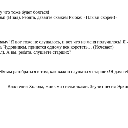
что тоже будет бояться!
м! (В зал). Ребята, давайте скажем Рыбке: «Плыви скорей!»
му! Я вот тоже не слушалось, и вот что из меня получилось! Я
ь Чудовищем, придется одному век коротать… (Исчезает).
л). А вы, ребята, слушаете старших?
там разобраться в том, как важно слушаться старших!Я дам теб
а — Властелна Холода, живыми снежинками. Звучит песня Эрки