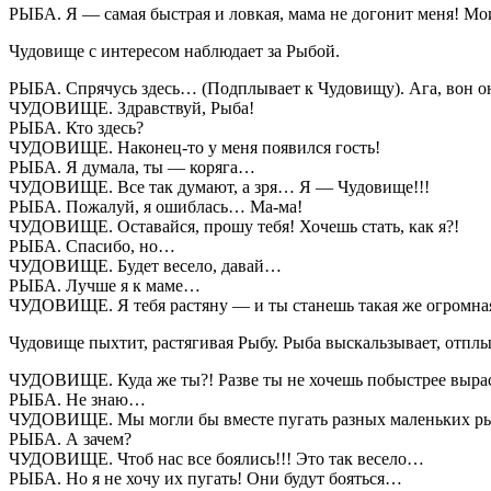
РЫБА. Я — самая быстрая и ловкая, мама не догонит меня! Мои 
Чудовище с интересом наблюдает за Рыбой.
РЫБА. Спрячусь здесь… (Подплывает к Чудовищу). Ага, вон они
ЧУДОВИЩЕ. Здравствуй, Рыба!
РЫБА. Кто здесь?
ЧУДОВИЩЕ. Наконец-то у меня появился гость!
РЫБА. Я думала, ты — коряга…
ЧУДОВИЩЕ. Все так думают, а зря… Я — Чудовище!!!
РЫБА. Пожалуй, я ошиблась… Ма-ма!
ЧУДОВИЩЕ. Оставайся, прошу тебя! Хочешь стать, как я?!
РЫБА. Спасибо, но…
ЧУДОВИЩЕ. Будет весело, давай…
РЫБА. Лучше я к маме…
ЧУДОВИЩЕ. Я тебя растяну — и ты станешь такая же огромная,
Чудовище пыхтит, растягивая Рыбу. Рыба выскальзывает, отплы
ЧУДОВИЩЕ. Куда же ты?! Разве ты не хочешь побыстрее выра
РЫБА. Не знаю…
ЧУДОВИЩЕ. Мы могли бы вместе пугать разных маленьких р
РЫБА. А зачем?
ЧУДОВИЩЕ. Чтоб нас все боялись!!! Это так весело…
РЫБА. Но я не хочу их пугать! Они будут бояться…