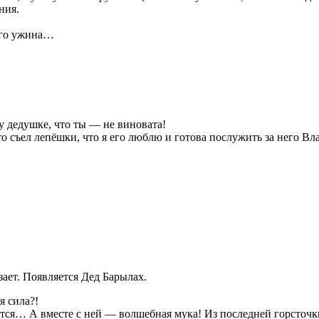
ния.
его ужина…
 дедушке, что ты — не виновата!
 съел лепёшки, что я его люблю и готова послужить за него Вл
ает. Появляется Дед Барылах.
я сила?!
ся… А вместе с ней — волшебная мука! Из последней горсточк