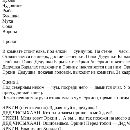
Куклы:
Чудовище
Рыба
Букашка
Муха
Сова
Ворона
Пролог
В комнате стоит ёлка, под ёлкой — сундучок. На стене — часы
Оглядывается на дверь, достает лепешки. Голос Дедушки Барыла
лепёшки. Голос Дедушки Барылаха: «Эркин!». Эркин прячет ле
Дедушка Барылах подходит к Эркину, наклоняется над ним. Эрк
Эркин. Дедушка, покачав головой, выходит из комнаты. За кад
Сцена 1.
Под северным небом — чум, посреди него — дымится очаг. У о
причудливый танец.
Чья-то невидимая рука втолкнула в чум Эркина, прямо к ногам 
ЭРКИН (почтительно). Здравствуйте, дедушка!
ДЕД ЧИСЫХААН. Кто ты и зачем пришел в мой дом?
ЭРКИН. Меня зовут Эркин… А вы… вы так похожи на моего 
ДЕД ЧИСЫХААН. Ошибаешься, Эркин! Перед тобой — Дед 
ЭРКИН. Властелин Холода?!