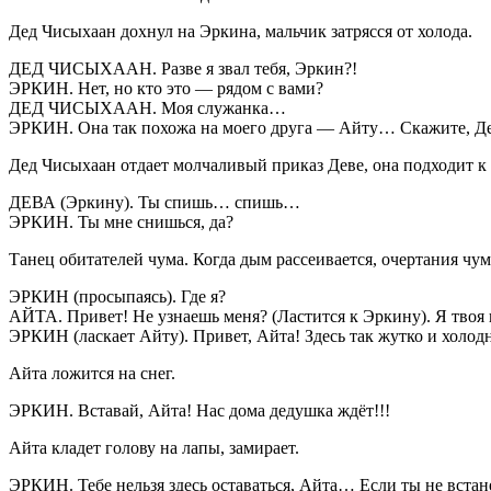
Дед Чисыхаан дохнул на Эркина, мальчик затрясся от холода.
ДЕД ЧИСЫХААН. Разве я звал тебя, Эркин?!
ЭРКИН. Нет, но кто это — рядом с вами?
ДЕД ЧИСЫХААН. Моя служанка…
ЭРКИН. Она так похожа на моего друга — Айту… Скажите, Де
Дед Чисыхаан отдает молчаливый приказ Деве, она подходит к
ДЕВА (Эркину). Ты спишь… спишь…
ЭРКИН. Ты мне снишься, да?
Танец обитателей чума. Когда дым рассеивается, очертания чум
ЭРКИН (просыпаясь). Где я?
АЙТА. Привет! Не узнаешь меня? (Ластится к Эркину). Я твоя 
ЭРКИН (ласкает Айту). Привет, Айта! Здесь так жутко и хол
Айта ложится на снег.
ЭРКИН. Вставай, Айта! Нас дома дедушка ждёт!!!
Айта кладет голову на лапы, замирает.
ЭРКИН. Тебе нельзя здесь оставаться, Айта… Если ты не встане