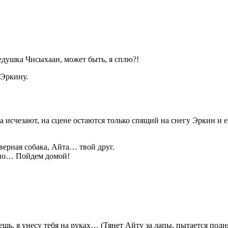
душка Чисыхаан, может быть, я сплю?!
 Эркину.
а исчезают, на сцене остаются только спящий на снегу Эркин и 
верная собака, Айта… твой друг.
одно… Пойдем домой!
шь, я унесу тебя на руках… (Тянет Айту за лапы, пытается подня