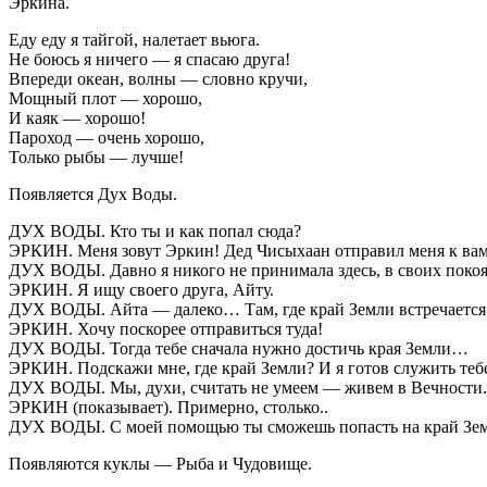
Эркина.
Еду еду я тайгой, налетает вьюга.
Не боюсь я ничего — я спасаю друга!
Впереди океан, волны — словно кручи,
Мощный плот — хорошо,
И каяк — хорошо!
Пароход — очень хорошо,
Только рыбы — лучше!
Появляется Дух Воды.
ДУХ ВОДЫ. Кто ты и как попал сюда?
ЭРКИН. Меня зовут Эркин! Дед Чисыхаан отправил меня к ва
ДУХ ВОДЫ. Давно я никого не принимала здесь, в своих покоя
ЭРКИН. Я ищу своего друга, Айту.
ДУХ ВОДЫ. Айта — далеко… Там, где край Земли встречается 
ЭРКИН. Хочу поскорее отправиться туда!
ДУХ ВОДЫ. Тогда тебе сначала нужно достичь края Земли…
ЭРКИН. Подскажи мне, где край Земли? И я готов служить тебе 
ДУХ ВОДЫ. Мы, духи, считать не умеем — живем в Вечности. Т
ЭРКИН (показывает). Примерно, столько..
ДУХ ВОДЫ. С моей помощью ты сможешь попасть на край Земл
Появляются куклы — Рыба и Чудовище.