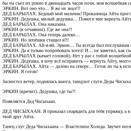
бы ты съел их ровно в двенадцать часов ночи, моя волшебная 
ЭРКИН. Вот оно что… Я же не знал!!!
ДЕД БАРЫЛАХ. Бедный мой мальчик! Проказница Айта прогол
ЭРКИН. Дедушка, милый дедушка… Помоги мне вернуть Айту
ДЕД БАРЫЛАХ. Она наказана.
ЭРКИН (в отчаянии). Где же она?!
ДЕД БАРЫЛАХ. Она теперь далеко…
ЭРКИН. Но лепёшки стащил я!!!
ДЕД БАРЫЛАХ. Ай-я-яй, Эркин… Ты всегда был послушным
ЭРКИН. Да я только попробовать хотел! И… не заметил, как с
ДЕД БАРЫЛАХ (качает головой). Нет у нас с тобой волшебн
ЭРКИН. Дедушка, я хочу всё исправить — вернуть Айту, моего
ДЕД БАРЫЛАХ. Айта — далеко на севере… Готов ли ты к ис
ЭРКИН. Я готов!
Засвистел ветер, поднялась вьюга, танцуют слуги Деды Чисыха
ЭРКИН (кричит). Дедушка, где ты?!
Появляется Дед Чисыхаан.
ДЕД ЧИСЫХААН. Я приказал снарядить для тебя упряжку, а в 
твой друг Айта.
Танец слуг Деда Чисыхаана — Властелина Холода. Звучит песн