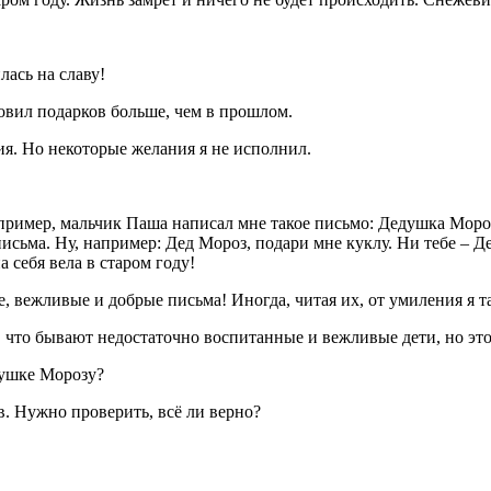
ась на славу!
ил подарков больше, чем в прошлом.
я. Но некоторые желания я не исполнил.
ример, мальчик Паша написал мне такое письмо: Дедушка Мороз, 
ьма. Ну, например: Дед Мороз, подари мне куклу. Ни тебе – Дед
а себя вела в старом году!
жливые и добрые письма! Иногда, читая их, от умиления я так 
 что бывают недостаточно воспитанные и вежливые дети, но это 
душке Морозу?
. Нужно проверить, всё ли верно?