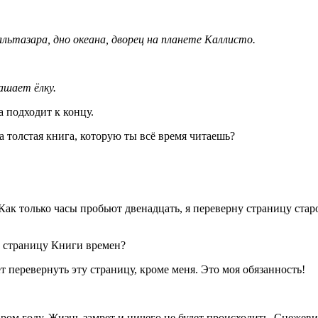
альтазара, дно океана, дворец на планете Каллисто.
ашает ёлку.
 подходит к концу.
 толстая книга, которую ты всё время читаешь?
 Как только часы пробьют двенадцать, я переверну страницу стар
 страницу Книги времен?
 перевернуть эту страницу, кроме меня. Это моя обязанность!
ом году. Жизнь замрет и ничего не будет происходить. Снежевин