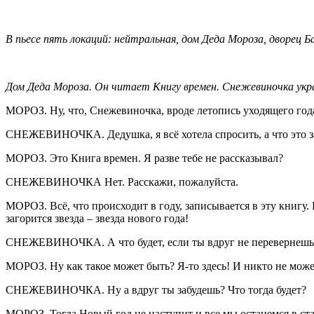
В пьесе пять локаций: нейтральная, дом Деда Мороза, дворец Б
Дом Деда Мороза. Он читает Книгу времен. Снежевиночка укр
МОРОЗ. Ну, что, Снежевиночка, вроде летопись уходящего года
СНЕЖЕВИНОЧКА. Дедушка, я всё хотела спросить, а что это за
МОРОЗ. Это Книга времен. Я разве тебе не рассказывал?
СНЕЖЕВИНОЧКА Нет. Расскажи, пожалуйста.
МОРОЗ. Всё, что происходит в году, записывается в эту книгу.
загорится звезда – звезда нового года!
СНЕЖЕВИНОЧКА. А что будет, если ты вдруг не перевернешь
МОРОЗ. Ну как такое может быть? Я-то здесь! И никто не может
СНЕЖЕВИНОЧКА. Ну а вдруг ты забудешь? Что тогда будет?
МОРОЗ. Тогда Новый год не наступит и все мы останемся в стар