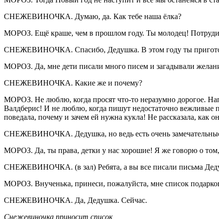
СНЕЖЕВИНОЧКА. Думаю, да. Как тебе наша ёлка?
МОРОЗ. Ещё краше, чем в прошлом году. Ты молодец! Потрудил
СНЕЖЕВИНОЧКА. Спасибо, Дедушка. В этом году ты приготов
МОРОЗ. Да, мне дети писали много писем и загадывали желани
СНЕЖЕВИНОЧКА. Какие же и почему?
МОРОЗ. Не люблю, когда просят что-то неразумно дорогое. Нап
Валдберис! И не люблю, когда пишут недостаточно вежливые пис
поведала, почему и зачем ей нужна кукла! Не рассказала, как он
СНЕЖЕВИНОЧКА. Дедушка, но ведь есть очень замечательные, ве
МОРОЗ. Да, ты права, детки у нас хорошие! Я же говорю о том,
СНЕЖЕВИНОЧКА. (в зал) Ребята, а вы все писали письма Де
МОРОЗ. Внученька, принеси, пожалуйста, мне список подарков
СНЕЖЕВИНОЧКА. Да, Дедушка. Сейчас.
Снежевиночка приносит список