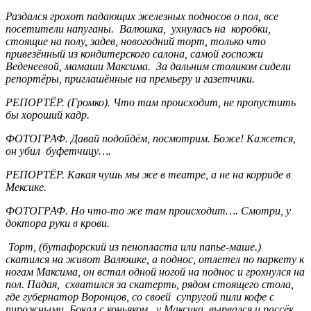
Раздался грохот падающих железных подносов о пол, все
посетители напуганы. Валюшка, ухнулась на коробки,
стоящие на полу, задев, новогодний торт,
только что
привезённый из кондитерского салона, самой госпожи
Веденеевой, мамаши
Максима. За дальним столиком сидели
репортёры, приглашённые на премьеру и газетчики.
РЕПОРТЁР. (Громко). Что там происходит, не пропустить
бы хороший кадр.
ФОТОГРАФ. Давай подойдём, посмотрим. Боже! Кажется,
он убил буфетчицу….
РЕПОРТЁР. Какая чушь мы же в театре, а не на корриде в
Мексике.
ФОТОГРАФ. Но что-то же там происходит…. Смотри, у
доктора руки в крови.
Торт, (бутафорский из пенопласта или папье-маше.)
скатился на живот Валюшке, а поднос, отлетел по паркету к
ногам
Максима, он встал одной ногой на поднос и грохнулся на
пол. Падая, схватился за скатерть,
рядом стоящего стола,
где губернатор Воронцов, со своей супругой пили кофе с
пирожными. Бокал с коньяком, у Максика, вырвался и рассёк