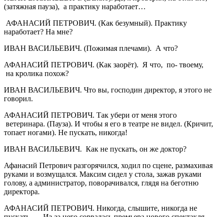
(затяжная пауза), а практику наработает…
АФАНАСИЙ ПЕТРОВИЧ. (Как безумный). Практику
наработает? На мне?
ИВАН ВАСИЛЬЕВИЧ. (Пожимая плечами). А что?
АФАНАСИЙ ПЕТРОВИЧ. (Как заорёт). Я что, по- твоему,
на кролика похож?
ИВАН ВАСИЛЬЕВИЧ. Что вы, господин директор, я этого не
говорил.
АФАНАСИЙ ПЕТРОВИЧ. Так убери от меня этого
ветеринара. (Пауза). И чтобы я его в театре не видел. (Кричит,
топает ногами). Не пускать, никогда!
ИВАН ВАСИЛЬЕВИЧ. Как не пускать, он же доктор?
Афанасий Петрович разгорячился, ходил по сцене, размахивая
руками и возмущался. Максим сидел у стола, зажав руками
голову, а администратор, поворачивался, глядя на беготню
директора.
АФАНАСИЙ ПЕТРОВИЧ. Никогда, слышите, никогда не
пускать….. Из-за него сорвалась премьера нового спектакля.