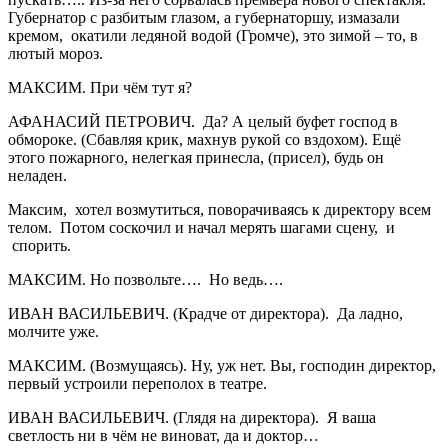
Губернатор с разбитым глазом, а губернаторшу, измазали
кремом, окатили ледяной водой (Громче), это зимой – то, в
лютый мороз.
МАКСИМ. При чём тут я?
АФАНАСИЙ ПЕТРОВИЧ. Да? А целый буфет господ в
обмороке. (Сбавляя крик, махнув рукой со вздохом). Ещё
этого пожарного, нелегкая принесла, (присел), будь он
неладен.
Максим, хотел возмутиться, поворачиваясь к директору всем
телом. Потом соскочил и начал мерять шагами сцену, и
спорить.
МАКСИМ. Но позвольте…. Но ведь….
ИВАН ВАСИЛЬЕВИЧ. (Крадче от директора). Да ладно,
молчите уже.
МАКСИМ. (Возмущаясь). Ну, уж нет. Вы, господин директор,
первый устроили переполох в театре.
ИВАН ВАСИЛЬЕВИЧ. (Глядя на директора). Я ваша
светлость ни в чём не виноват, да и доктор…