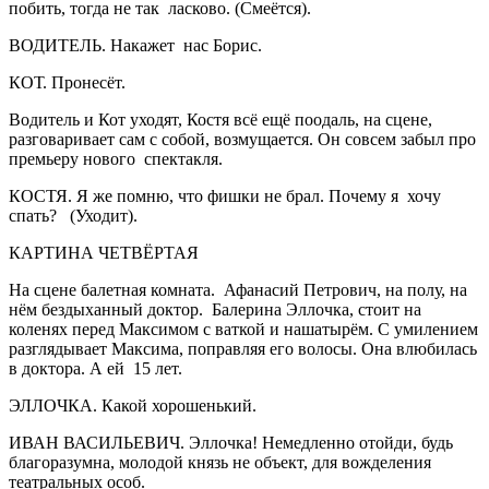
побить, тогда не так ласково. (Смеётся).
ВОДИТЕЛЬ. Накажет нас Борис.
КОТ. Пронесёт.
Водитель и Кот уходят, Костя всё ещё поодаль, на сцене,
разговаривает сам с собой, возмущается. Он совсем забыл про
премьеру нового спектакля.
КОСТЯ. Я же помню, что фишки не брал. Почему я хочу
спать? (Уходит).
КАРТИНА ЧЕТВЁРТАЯ
На сцене балетная комната. Афанасий Петрович, на полу, на
нём бездыханный доктор. Балерина Эллочка, стоит на
коленях перед Максимом с ваткой и нашатырём. С умилением
разглядывает Максима, поправляя его волосы. Она влюбилась
в доктора. А ей 15 лет.
ЭЛЛОЧКА. Какой хорошенький.
ИВАН ВАСИЛЬЕВИЧ. Эллочка! Немедленно отойди, будь
благоразумна, молодой князь не объект, для вожделения
театральных особ.