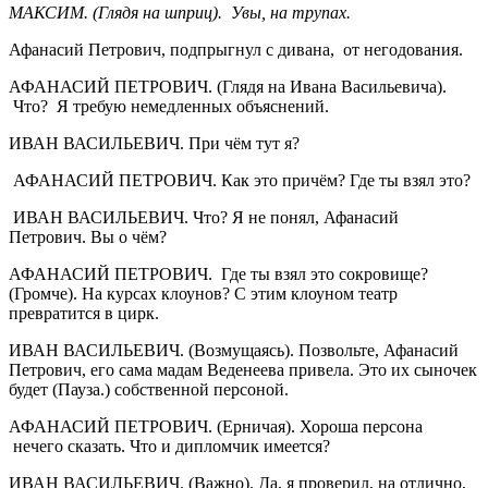
МАКСИМ. (Глядя на шприц). Увы, на трупах.
Афанасий Петрович, подпрыгнул с дивана, от негодования.
АФАНАСИЙ ПЕТРОВИЧ. (Глядя на Ивана Васильевича).
Что? Я требую немедленных объяснений.
ИВАН ВАСИЛЬЕВИЧ. При чём тут я?
АФАНАСИЙ ПЕТРОВИЧ. Как это причём? Где ты взял это?
ИВАН ВАСИЛЬЕВИЧ. Что? Я не понял, Афанасий
Петрович. Вы о чём?
АФАНАСИЙ ПЕТРОВИЧ. Где ты взял это сокровище?
(Громче). На курсах клоунов? С этим клоуном театр
превратится в цирк.
ИВАН ВАСИЛЬЕВИЧ. (Возмущаясь). Позвольте, Афанасий
Петрович, его сама мадам Веденеева привела. Это их сыночек
будет (Пауза.) собственной персоной.
АФАНАСИЙ ПЕТРОВИЧ. (Ерничая). Хороша персона
нечего сказать. Что и дипломчик имеется?
ИВАН ВАСИЛЬЕВИЧ. (Важно). Да, я проверил, на отлично,