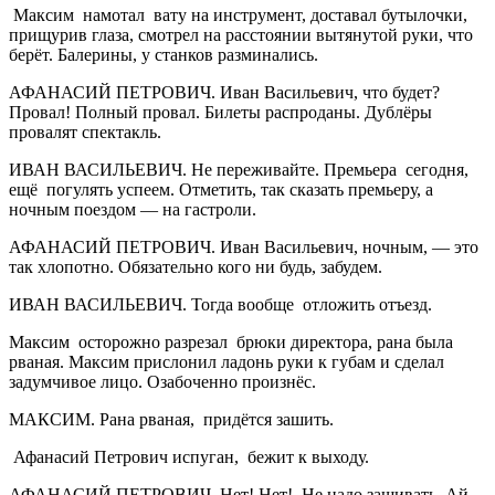
Максим намотал вату на инструмент, доставал бутылочки,
прищурив глаза, смотрел на расстоянии вытянутой руки, что
берёт. Балерины, у станков разминались.
АФАНАСИЙ ПЕТРОВИЧ. Иван Васильевич, что будет?
Провал! Полный провал. Билеты распроданы. Дублёры
провалят спектакль.
ИВАН ВАСИЛЬЕВИЧ. Не переживайте. Премьера сегодня,
ещё погулять успеем. Отметить, так сказать премьеру, а
ночным поездом — на гастроли.
АФАНАСИЙ ПЕТРОВИЧ. Иван Васильевич, ночным, — это
так хлопотно. Обязательно кого ни будь, забудем.
ИВАН ВАСИЛЬЕВИЧ. Тогда вообще отложить отъезд.
Максим осторожно разрезал брюки директора, рана была
рваная. Максим прислонил ладонь руки к губам и сделал
задумчивое лицо. Озабоченно произнёс.
МАКСИМ. Рана рваная, придётся зашить.
Афанасий Петрович испуган, бежит к выходу.
АФАНАСИЙ ПЕТРОВИЧ. Нет! Нет! Не надо зашивать. Ай,