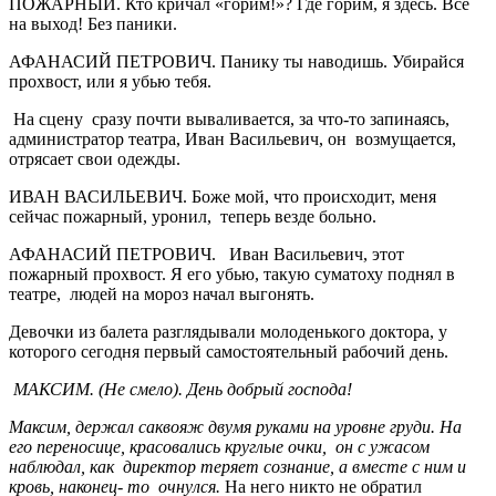
ПОЖАРНЫЙ. Кто кричал «горим!»? Где горим, я здесь. Все
на выход! Без паники.
АФАНАСИЙ ПЕТРОВИЧ. Панику ты наводишь. Убирайся
прохвост, или я убью тебя.
На сцену сразу почти вываливается, за что-то запинаясь,
администратор театра, Иван Васильевич, он возмущается,
отрясает свои одежды.
ИВАН ВАСИЛЬЕВИЧ. Боже мой, что происходит, меня
сейчас пожарный, уронил, теперь везде больно.
АФАНАСИЙ ПЕТРОВИЧ. Иван Васильевич, этот
пожарный прохвост. Я его убью, такую суматоху поднял в
театре, людей на мороз начал выгонять.
Девочки из балета разглядывали молоденького доктора, у
которого сегодня первый самостоятельный рабочий день.
МАКСИМ. (Не смело). День добрый господа!
Максим, держал саквояж двумя руками на уровне груди. На
его переносице, красовались круглые очки, он с ужасом
наблюдал, как директор теряет сознание, а вместе с ним и
кровь, наконец- то очнулся.
На него никто не обратил