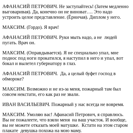
АФАНАСИЙ ПЕТРОВИЧ. Не заступайтесь! (Затем медленно
выговаривая). Да, конечно он не виноват…. Это надо
устроить целое представление. (Ёрничая). Диплом у него.
МАКСИМ. (Гордо). Я врач!
АФАНАСИЙ ПЕТРОВИЧ. Руки мыть надо, а не людей
пугать. Врач он.
МАКСИМ. (Оправдывается). Я не специально упал, мне
поднос под ноги прокатился, я наступил в него и упал, вот
бокал и вылетел губернатору в глаз.
АФАНАСИЙ ПЕТРОВИЧ. Да, а целый буфет господ в
обмороке?
МАКСИМ. Возможно и не из-за меня, пожарный там был
совсем некстати, его как раз не звали.
ИВАН ВАСИЛЬЕВИЧ. Пожарный у нас всегда не вовремя.
МАКСИМ. Умоляю вас! Афанасий Петрович, я справлюсь.
Вы не пожалеете, что взяли меня на ваш участок. И вообще,
вы не можете отказать моей матушке. Кстати на этом старом
плакате девушка похожа на мою маму.