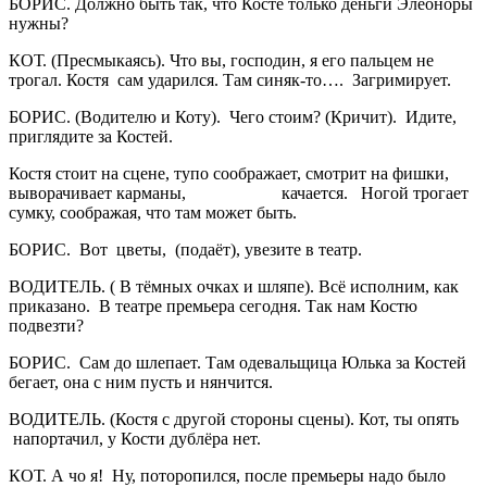
БОРИС. Должно быть так, что Косте только деньги Элеоноры
нужны?
КОТ. (Пресмыкаясь). Что вы, господин, я его пальцем не
трогал. Костя сам ударился. Там синяк-то…. Загримирует.
БОРИС. (Водителю и Коту). Чего стоим? (Кричит). Идите,
приглядите за Костей.
Костя стоит на сцене, тупо соображает, смотрит на фишки,
выворачивает карманы, качается. Ногой трогает
сумку, соображая, что там может быть.
БОРИС. Вот цветы, (подаёт), увезите в театр.
ВОДИТЕЛЬ. ( В тёмных очках и шляпе). Всё исполним, как
приказано. В театре премьера сегодня. Так нам Костю
подвезти?
БОРИС. Сам до шлепает. Там одевальщица Юлька за Костей
бегает, она с ним пусть и нянчится.
ВОДИТЕЛЬ. (Костя с другой стороны сцены). Кот, ты опять
напортачил, у Кости дублёра нет.
КОТ. А чо я! Ну, поторопился, после премьеры надо было