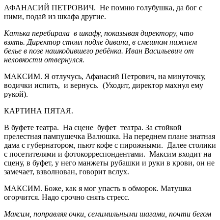
АФАНАСИЙ ПЕТРОВИЧ. Не помню голубушка, да бог с
ними, подай из шкафа другие.
Катька перебирала в шкафу, показывая директору, что
взять. Директор стоял подле дивана, в смешном нижнем
белье в позе нашкодившего ребёнка. Иван Васильевич от
неловкости отвернулся.
МАКСИМ. Я отлучусь, Афанасий Петрович, на минуточку,
водички испить, и вернусь. (Уходит, директор махнул ему
рукой).
КАРТИНА ПЯТАЯ.
В буфете театра. На сцене буфет театра. За стойкой
прелестная пампушечка Валюшка. На переднем плане знатная
дама с губернатором, пьют кофе с пирожными. Далее столики
с посетителями и фотокорреспондентами. Максим входит на
сцену, в буфет, у него манжеты рубашки и руки в крови, он не
замечает, взволнован, говорит вслух.
МАКСИМ. Боже, как я мог упасть в обморок. Матушка
огорчится. Надо срочно снять стресс.
Максим, поправляя очки, семимильными шагами, почти бегом