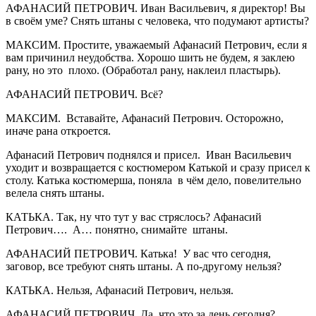
АФАНАСИЙ ПЕТРОВИЧ. Иван Васильевич, я директор! Вы
в своём уме? Снять штаны с человека, что подумают артисты?
МАКСИМ. Простите, уважаемый Афанасий Петрович, если я
вам причинил неудобства. Хорошо шить не будем, я заклею
рану, но это плохо. (Обработал рану, наклеил пластырь).
АФАНАСИЙ ПЕТРОВИЧ. Всё?
МАКСИМ. Вставайте, Афанасий Петрович. Осторожно,
иначе рана откроется.
Афанасий Петрович поднялся и присел. Иван Васильевич
уходит и возвращается с костюмером Катькой и сразу присел к
столу. Катька костюмерша, поняла в чём дело, повелительно
велела снять штаны.
КАТЬКА. Так, ну что тут у вас стряслось? Афанасий
Петрович…. А… понятно, снимайте штаны.
АФАНАСИЙ ПЕТРОВИЧ. Катька! У вас что сегодня,
заговор, все требуют снять штаны. А по-другому нельзя?
КАТЬКА. Нельзя, Афанасий Петрович, нельзя.
АФАНАСИЙ ПЕТРОВИЧ. Да, что это за день сегодня?