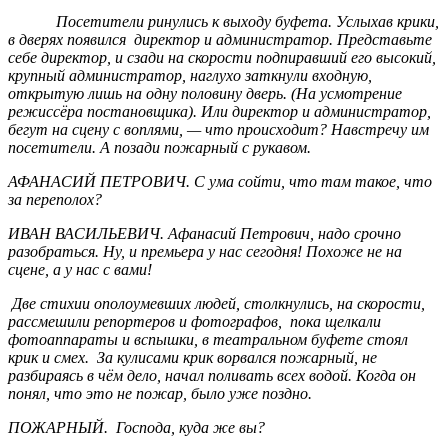
Посетители ринулись к выходу буфета. Услыхав крики,
в дверях
появился директор и администратор. Представьте
себе директор, и сзади на скорости
подпиравший его высокий,
крупный администратор, наглухо заткнули входную,
открытую лишь на одну
половину дверь. (На усмотрение
режиссёра постановщика). Или директор и администратор,
бегут на сцену с воплями, — что происходит? Навстречу им
посетители. А позади пожарный с рукавом.
АФАНАСИЙ ПЕТРОВИЧ. С ума сойти, что там такое, что
за переполох?
ИВАН ВАСИЛЬЕВИЧ. Афанасий Петрович, надо срочно
разобраться. Ну, и премьера у нас сегодня! Похоже не на
сцене, а у нас с вами!
Две стихии ополоумевших людей, столкнулись, на скорости,
рассмешили репортеров и фотографов, пока щелкали
фотоаппараты и вспышки, в театральном
буфете стоял
крик и смех. За кулисами крик ворвался пожарный, не
разбираясь в чём дело, начал поливать всех водой. Когда он
понял, что это не пожар, было уже поздно.
ПОЖАРНЫЙ. Господа, куда же вы?