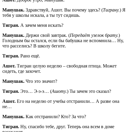
Манушак.
Здравствуй, Ашот. Вы почему здесь? (
Тиграну.
) Я
тебя у школы искала, а ты тут сидишь.
Тигран.
А зачем меня искать?
Манушак.
Держи свой завтрак. (
Передаёт узелок брату.
)
Голодным бы остался, если бы бабушка не вспомнила… Ну,
что расселись? В школу бегите.
Тигран.
Рано ещё.
Ашот.
Тигран целую неделю – свободная птица. Может
сидеть, где захочет.
Манушак.
Что это значит?
Тигран.
Это… Э-э-э… (
Ашоту.
) Ты зачем это сказал?
Ашот.
Его на неделю от учебы отстранили… А разве она
не…
Манушак.
Как отстранили? Кто? За что?
Тигран.
Ну, спасибо тебе, друг. Теперь она всем в доме
расскажет.