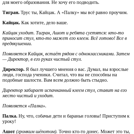
для моего образования. Не хочу его подводить.
Тигран.
Трус ты, Кайцак. А «Палку» мы всё равно проучим.
Кайцак.
Как хотите, дело ваше.
Кайцак уходит. Тигран, Ашот и ребята суетятся: кто-то
приносит стул, кто-то мажет его клеем. Всё готово! Все в
предвкушении.
Появляется Кайцак, встаёт рядом с одноклассниками. Затем
— Директор, в его руках чистый стул.
Директор.
Я был лучшего мнения о вас. Думал, вы взрослые
люди, господа ученики. Считал, что вы не способны на
подобные шалости. Вам всем должно быть стыдно.
Директор забирает испачканный клеем стул, ставит на его
место чистый и уходит.
Появляется «Палка».
Палка.
Ну, что, собачьи дети и бараньи головы! Приступим к
уроку!
Ашот
(громким шёпотом).
Точно кто-то донес. Может это ты,