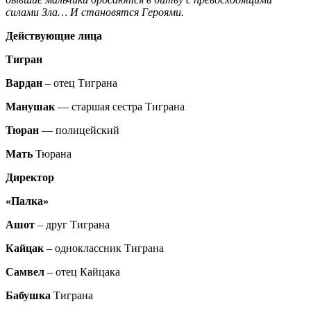
силами Зла… И становятся Героями.
Действующие лица
Тигран
Вардан
– отец Тиграна
Манушак
— старшая сестра Тиграна
Тюран
— полицейский
Мать
Тюрана
Директор
«Палка»
Ашот
– друг Тиграна
Кайцак
– одноклассник Тиграна
Самвел
– отец Кайцака
Бабушка
Тиграна