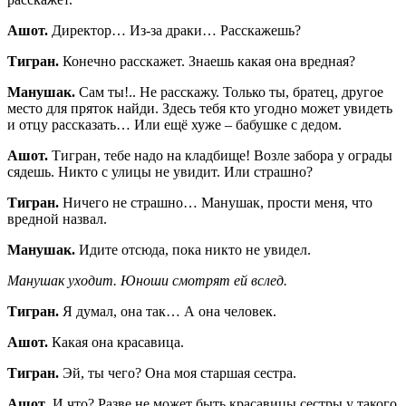
Ашот.
Директор… Из-за драки… Расскажешь?
Тигран.
Конечно расскажет. Знаешь какая она вредная?
Манушак.
Сам ты!.. Не расскажу. Только ты, братец, другое
место для пряток найди. Здесь тебя кто угодно может увидеть
и отцу рассказать… Или ещё хуже – бабушке с дедом.
Ашот.
Тигран, тебе надо на кладбище! Возле забора у ограды
сядешь. Никто с улицы не увидит. Или страшно?
Тигран.
Ничего не страшно… Манушак, прости меня, что
вредной назвал.
Манушак.
Идите отсюда, пока никто не увидел.
Манушак уходит. Юноши смотрят ей вслед.
Тигран.
Я думал, она так… А она человек.
Ашот.
Какая она красавица.
Тигран.
Эй, ты чего? Она моя старшая сестра.
Ашот
. И что? Разве не может быть красавицы сестры у такого