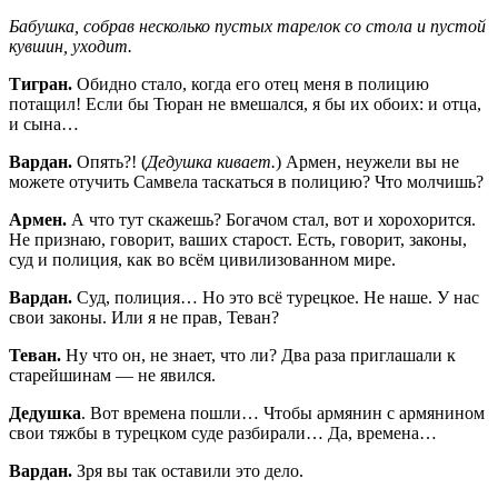
Бабушка, собрав несколько пустых тарелок со стола и пустой
кувшин, уходит.
Тигран.
Обидно стало, когда его отец меня в полицию
потащил! Если бы Тюран не вмешался, я бы их обоих: и отца,
и сына…
Вардан.
Опять?! (
Дедушка кивает.
) Армен, неужели вы не
можете отучить Самвела таскаться в полицию? Что молчишь?
Армен.
А что тут скажешь? Богачом стал, вот и хорохорится.
Не признаю, говорит, ваших старост. Есть, говорит, законы,
суд и полиция, как во всём цивилизованном мире.
Вардан.
Суд, полиция… Но это всё турецкое. Не наше. У нас
свои законы. Или я не прав, Теван?
Теван.
Ну что он, не знает, что ли? Два раза приглашали к
старейшинам — не явился.
Дедушка
. Вот времена пошли… Чтобы армянин с армянином
свои тяжбы в турецком суде разбирали… Да, времена…
Вардан.
Зря вы так оставили это дело.