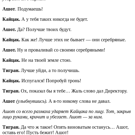
Ашот
. Подумаешь!
Кайцак.
А у тебя таких никогда не будет.
Ашот.
Да? Получше твоих будут.
Кайцак.
Как же! Лучше этих не бывает — они серебряные.
Ашот.
Ну и проваливай со своими серебряными!
Кайцак.
Не на твоей земле стою.
Тигран.
Лучше уйди, а то получишь.
Кайцак.
Испугался! Попробуй тронь!
Тигран.
Ох, показал бы я тебе… Жаль слово дал Директору.
Ашот
(улыбнувшись).
А я-то никому слова не давал.
Ашот со всего размаха ударяет Кайцака по лицу. Тот, закрыв
лицо руками, кричит и убегает. Ашот — за ним.
Тигран.
Да что ж такое! Опять виноватым останусь… Ашот,
оставь его! Пусть бежит! Ашот!