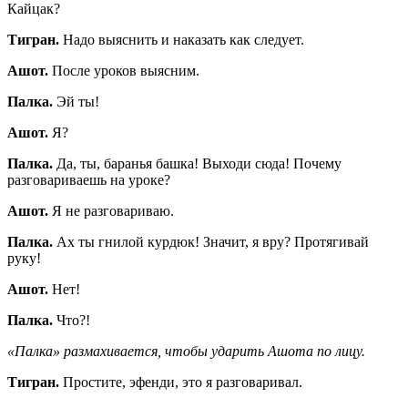
Кайцак?
Тигран.
Надо выяснить и наказать как следует.
Ашот.
После уроков выясним.
Палка.
Эй ты!
Ашот.
Я?
Палка.
Да, ты, баранья башка! Выходи сюда! Почему
разговариваешь на уроке?
Ашот.
Я не разговариваю.
Палка.
Ах ты гнилой курдюк! Значит, я вру? Протягивай
руку!
Ашот.
Нет!
Палка.
Что?!
«Палка» размахивается, чтобы ударить Ашота по лицу.
Тигран.
Простите, эфенди, это я разговаривал.