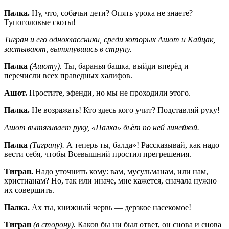
Палка.
Ну, что, собачьи дети? Опять урока не знаете?
Тупоголовые скоты!
Тигран и его одноклассники, среди которых Ашот и Кайцак,
застывают, вытянувшись в струну.
Палка
(Ашоту).
Ты, баранья башка, выйди вперёд и
перечисли всех праведных халифов.
Ашот.
Простите, эфенди, но мы не проходили этого.
Палка.
Не возражать! Кто здесь кого учит? Подставляй руку!
Ашот вытягивает руку, «Палка» бьёт по ней линейкой.
Палка
(Тиграну).
А теперь ты, балда»! Рассказывай, как надо
вести себя, чтобы Всевышний простил прегрешения.
Тигран.
Надо уточнить кому: вам, мусульманам, или нам,
христианам? Но, так или иначе, мне кажется, сначала нужно
их совершить.
Палка.
Ах ты, книжный червь — дерзкое насекомое!
Тигран
(в сторону).
Каков бы ни был ответ, он снова и снова