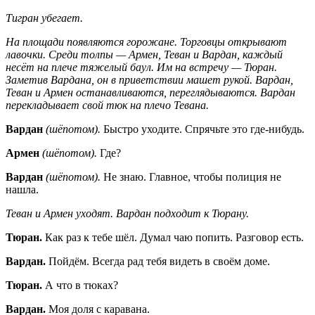
Тигран убегает.
На площади появляются горожане. Торговцы открывают
лавочки. Среди толпы — Армен, Теван и Вардан, каждый
несёт на плече тяжелый баул. Им на встречу — Тюран.
Заметив Вардана, он в приветствии машет рукой. Вардан,
Теван и Армен останавливаются, переглядываются. Вардан
перекладывает свой тюк на плечо Тевана.
Вардан
(шёпотом).
Быстро уходите. Спрячьте это где-нибудь.
Армен
(шёпотом).
Где?
Вардан
(шёпотом).
Не знаю. Главное, чтобы полиция не
нашла.
Теван и Армен уходят. Вардан подходит к Тюрану.
Тюран.
Как раз к тебе шёл. Думал чаю попить. Разговор есть.
Вардан.
Пойдём. Всегда рад тебя видеть в своём доме.
Тюран.
А что в тюках?
Вардан.
Моя доля с каравана.