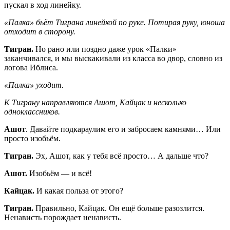
пускал в ход линейку.
«Палка» бьёт Тиграна линейкой по руке. Потирая руку, юноша
отходит в сторону.
Тигран.
Но рано или поздно даже урок «Палки»
заканчивался, и мы выскакивали из класса во двор, словно из
логова Иблиса.
«Палка» уходит.
К Тиграну направляются Ашот, Кайцак и несколько
одноклассников.
Ашот
. Давайте подкараулим его и забросаем камнями… Или
просто изобьём.
Тигран.
Эх, Ашот, как у тебя всё просто… А дальше что?
Ашот.
Изобьём — и всё!
Кайцак.
И какая польза от этого?
Тигран.
Правильно, Кайцак. Он ещё больше разозлится.
Ненависть порождает ненависть.