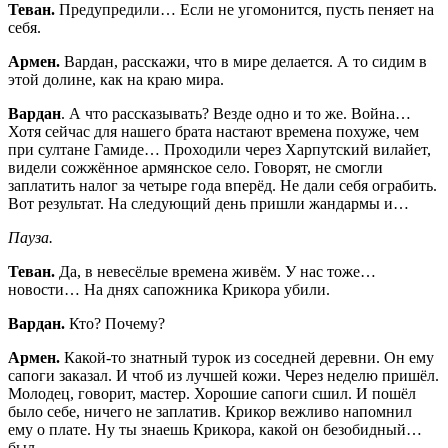
Теван.
Предупредили… Если не угомонится, пусть пеняет на
себя.
Армен.
Вардан, расскажи, что в мире делается. А то сидим в
этой долине, как на краю мира.
Вардан
. А что рассказывать? Везде одно и то же. Война…
Хотя сейчас для нашего брата настают времена похуже, чем
при султане Гамиде… Проходили через Харпутский вилайет,
видели сожжённое армянское село. Говорят, не смогли
заплатить налог за четыре года вперёд. Не дали себя ограбить.
Вот результат. На следующий день пришли жандармы и…
Пауза.
Теван.
Да, в невесёлые времена живём. У нас тоже…
новости… На днях сапожника Крикора убили.
Вардан.
Кто? Почему?
Армен.
Какой-то знатный турок из соседней деревни. Он ему
сапоги заказал. И чтоб из лучшей кожи. Через неделю пришёл.
Молодец, говорит, мастер. Хорошие сапоги сшил. И пошёл
было себе, ничего не заплатив. Крикор вежливо напомнил
ему о плате. Ну ты знаешь Крикора, какой он безобидный…
был.