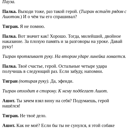
Пауза.
Палка.
Выходи тоже, раз такой герой. (
Тигран встаёт рядом с
Ашотом.
) И о чём ты его спрашивал?
Тигран.
Я не помню.
Палка.
Вот значит как! Хорошо. Тогда, милейший, двойное
наказание. За плохую память и за разговоры на уроке. Давай
руку!
Тигран протягивает руку. На втором ударе линейка ломается.
Палка.
Твоё счастье, герой. Остальные четыре удара
получишь в следующий раз. Если забуду, напомни.
Тигран
(потирая руку)
. Да, эфенди.
Тигран отходит в сторону. К нему подбегает Ашот.
Ашот.
Ты зачем взял вину на себя? Подумаешь, герой
нашёлся!
Тигран.
Не твоё дело.
Ашот.
Как не моё? Если бы ты не сунулся, я этой собаке