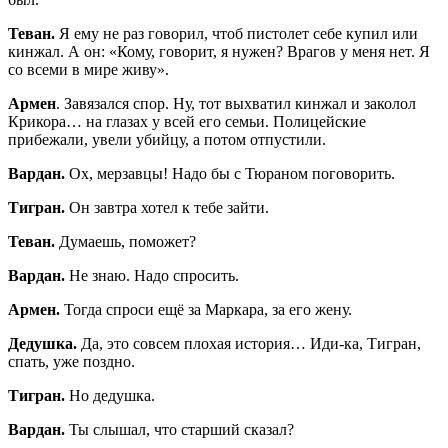
Теван.
Я ему не раз говорил, чтоб пистолет себе купил или
кинжал. А он: «Кому, говорит, я нужен? Врагов у меня нет. Я
со всеми в мире живу».
Армен
. Завязался спор. Ну, тот выхватил кинжал и заколол
Крикора… на глазах у всей его семьи. Полицейские
прибежали, увели убийцу, а потом отпустили.
Вардан.
Ох, мерзавцы! Надо бы с Тюраном поговорить.
Тигран.
Он завтра хотел к тебе зайти.
Теван.
Думаешь, поможет?
Вардан.
Не знаю. Надо спросить.
Армен.
Тогда спроси ещё за Маркара, за его жену.
Дедушка.
Да, это совсем плохая история… Иди-ка, Тигран,
спать, уже поздно.
Тигран.
Но дедушка.
Вардан.
Ты слышал, что старший сказал?