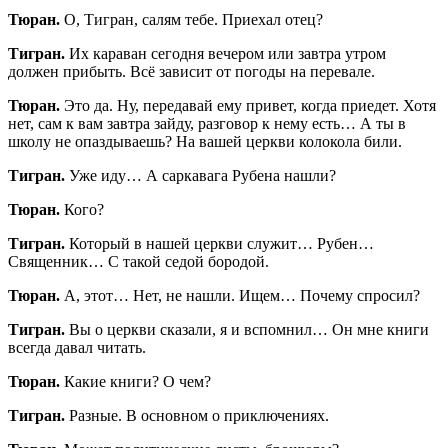
Тюран.
О, Тигран, салям тебе. Приехал отец?
Тигран.
Их караван сегодня вечером или завтра утром
должен прибыть. Всё зависит от погоды на перевале.
Тюран.
Это да. Ну, передавай ему привет, когда приедет. Хотя
нет, сам к вам завтра зайду, разговор к нему есть… А ты в
школу не опаздываешь? На вашей церкви колокола били.
Тигран.
Уже иду… А саркавага Рубена нашли?
Тюран.
Кого?
Тигран.
Который в нашей церкви служит… Рубен…
Священник… С такой седой бородой.
Тюран.
А, этот… Нет, не нашли. Ищем… Почему спросил?
Тигран.
Вы о церкви сказали, я и вспомнил… Он мне книги
всегда давал читать.
Тюран.
Какие книги? О чем?
Тигран.
Разные. В основном о приключениях.