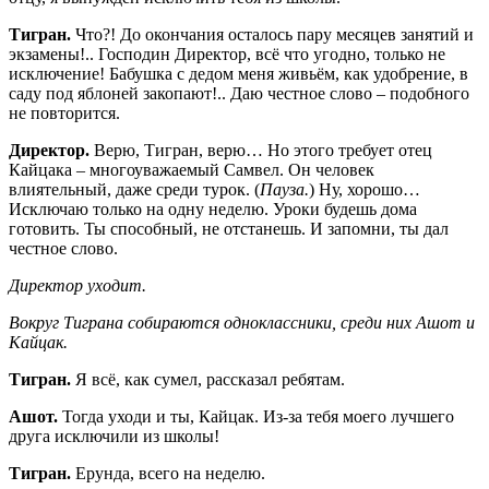
Тигран.
Что?! До окончания осталось пару месяцев занятий и
экзамены!.. Господин Директор, всё что угодно, только не
исключение! Бабушка с дедом меня живьём, как удобрение, в
саду под яблоней закопают!.. Даю честное слово – подобного
не повторится.
Директор.
Верю, Тигран, верю… Но этого требует отец
Кайцака – многоуважаемый Самвел. Он человек
влиятельный, даже среди турок. (
Пауза.
) Ну, хорошо…
Исключаю только на одну неделю. Уроки будешь дома
готовить. Ты способный, не отстанешь. И запомни, ты дал
честное слово.
Директор уходит.
Вокруг Тиграна собираются одноклассники, среди них Ашот и
Кайцак.
Тигран.
Я всё, как сумел, рассказал ребятам.
Ашот.
Тогда уходи и ты, Кайцак. Из-за тебя моего лучшего
друга исключили из школы!
Тигран.
Ерунда, всего на неделю.