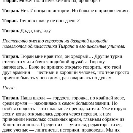
Тюран.
Может политические листы, брошюры?
Тигран.
Нет. Иногда по истории. Но больше о приключениях.
Тюран.
Точно в школу не опоздаешь?
Тигран.
Да-да, иду, иду.
Постепенно вместо горожан на базарной площади
появляются одноклассники Тиграна и его школьные учителя.
Тигран.
Тюран мне нравится, он храбрый… Другие турки
стесняются или боятся подобной дружбы. Тюрану
наплевать… Было не принято открыто говорить, что твой
друг армянин — честный и хороший человек, что тебе просто
приятно бывать у него дома, разговаривать по душам.
Пауза.
Тигран.
Наша школа — гордость городка, по крайней мере,
среди армян — находилась в самом большом здании. Но
особая гордость – это школьные преподаватели. Уже вторую
весну, когда открывалась дорога через перевал, к нам
приводили несколько ссыльных армян, главным образом из
Константинополя. Среди них — учителя, редакторы газет,
даже ученые — лингвисты, историки, правоведы. Мы их