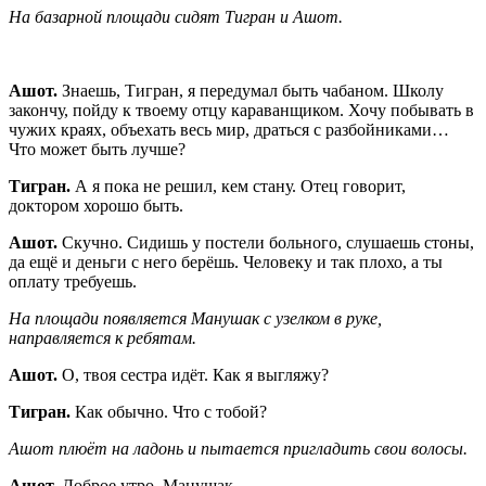
На базарной площади сидят Тигран и Ашот.
Ашот.
Знаешь, Тигран, я передумал быть чабаном. Школу
закончу, пойду к твоему отцу караванщиком. Хочу побывать в
чужих краях, объехать весь мир, драться с разбойниками…
Что может быть лучше?
Тигран.
А я пока не решил, кем стану. Отец говорит,
доктором хорошо быть.
Ашот.
Скучно. Сидишь у постели больного, слушаешь стоны,
да ещё и деньги с него берёшь. Человеку и так плохо, а ты
оплату требуешь.
На площади появляется Манушак с узелком в руке,
направляется к ребятам.
Ашот.
О, твоя сестра идёт. Как я выгляжу?
Тигран.
Как обычно. Что с тобой?
Ашот плюёт на ладонь и пытается пригладить свои волосы.
Ашот.
Доброе утро, Манушак.