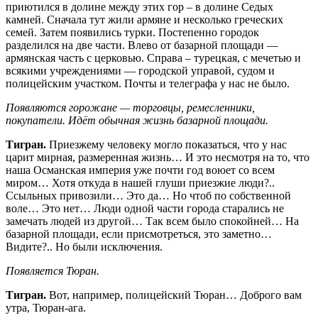
приютился в долине между этих гор – в долине Седых
камней. Сначала тут жили армяне и несколько греческих
семей. Затем появились турки. Постепенно городок
разделился на две части. Влево от базарной площади —
армянская часть с церковью. Справа – турецкая, с мечетью и
всякими учреждениями — городской управой, судом и
полицейским участком. Почты и телеграфа у нас не было.
Появляются горожане — торговцы, ремесленники,
покупатели. Идёт обычная жизнь базарной площади.
Тигран.
Приезжему человеку могло показаться, что у нас
царит мирная, размеренная жизнь… И это несмотря на то, что
наша Османская империя уже почти год воюет со всем
миром… Хотя откуда в нашей глуши приезжие люди?..
Ссыльных привозили… Это да… Но чтоб по собственной
воле… Это нет… Люди одной части города старались не
замечать людей из другой… Так всем было спокойней… На
базарной площади, если присмотреться, это заметно…
Видите?.. Но были исключения.
Появляется Тюран.
Тигран.
Вот, например, полицейский Тюран… Доброго вам
утра, Тюран-ага.