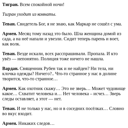
Тигран.
Всем спокойной ночи!
Тигран уходит из комнаты.
Теван.
Свидетель Бог, я не знаю, как Маркар не сошёл с ума.
Армен.
Месяц тому назад это было. Шла женщина домой из
сада, а на неё напали и увезли. Сидит теперь парень и воет,
как волк.
Теван.
Везде искали, всех расспрашивали. Пропала. И кто
увёз — непонятно. Полиция тоже ничего не нашла.
Вардан.
Священник Рубен так и не найден? Ни тела, ни
клочка одежды? Ничего?.. Что-то странное у нас в долине
творится, что-то странное…
Армен.
Как охотник скажу… Это не зверь… Может чудовище
какое… Схватит человека и… Нет человека – исчез… Зверь
следы оставляет, а этот — нет.
Теван.
И не только у нас, но и в соседних посёлках… Словно
во вкус входит.
Армен.
Никаких следов…