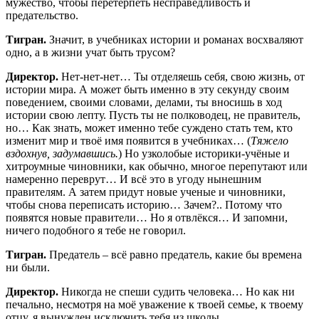
мужество, чтобы перетерпеть несправедливость и
предательство.
Тигран.
Значит, в учебниках истории и романах восхваляют
одно, а в жизни учат быть трусом?
Директор.
Нет-нет-нет… Ты отделяешь себя, свою жизнь, от
истории мира. А может быть именно в эту секунду своим
поведением, своими словами, делами, ты вносишь в ход
истории свою лепту. Пусть ты не полководец, не правитель,
но… Как знать, может именно тебе суждено стать тем, кто
изменит мир и твоё имя появится в учебниках… (
Тяжело
вздохнув, задумавшись.
) Но узколобые историки-учёные и
хитроумные чиновники, как обычно, многое перепутают или
намеренно переврут… И всё это в угоду нынешним
правителям. А затем придут новые ученые и чиновники,
чтобы снова переписать историю… Зачем?.. Потому что
появятся новые правители… Но я отвлёкся… И запомни,
ничего подобного я тебе не говорил.
Тигран.
Предатель – всё равно предатель, какие бы времена
ни были.
Директор.
Никогда не спеши судить человека… Но как ни
печально, несмотря на моё уважение к твоей семье, к твоему
отцу, я вынужден исключить тебя из школы.