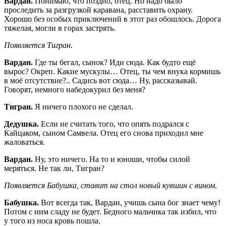
Вардан.
Понимаю, что поздно, отец. Но надо было
проследить за разгрузкой каравана, расставить охрану.
Хорошо без особых приключений в этот раз обошлось. Дорога
тяжелая, могли в горах застрять.
Появляется Тигран.
Вардан.
Где ты бегал, сынок? Иди сюда. Как будто ещё
вырос? Окреп. Какие мускулы… Отец, ты чем внука кормишь
в моё отсутствие?.. Садись вот сюда… Ну, рассказывай.
Говорят, немного набедокурил без меня?
Тигран.
Я ничего плохого не сделал.
Дедушка.
Если не считать того, что опять подрался с
Кайцаком, сыном Самвела. Отец его снова приходил мне
жаловаться.
Вардан.
Ну, это ничего. На то и юноши, чтобы силой
меряться. Не так ли, Тигран?
Появляется Бабушка, ставит на стол новый кувшин с вином.
Бабушка.
Вот всегда так, Вардан, учишь сына бог знает чему!
Потом с ним сладу не будет. Бедного мальчика так избил, что
у того из носа кровь пошла.