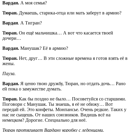
Вардан.
А моя семья?
Тюран.
Думаешь, старика-отца или мать заберут в армию?
Вардан
. А Тигран?
Тюран.
Он ещё мальчишка… А вот что касается твоей
дочери…
Вардан.
Манушак? Её в армию?
Тюран.
Нет, друг… В эти сложные времена я готов взять её в
жены.
Пауза.
Вардан.
Я ценю твою дружбу, Тюран, но отдать дочь… Рано
ей пока о замужестве думать.
Тюран.
Как бы поздно не было… Посоветуйся со старшими.
Поговори с Манушак. Ты знаешь, я её не обижу… Вот
передай ей. Это конфеты. Монпансье. Очень редкие. Таких у
нас не сыщешь. От наших союзников. Видишь всё на
немецком? Дорогие. Специально для неё.
Тюран протягивает Вардану коробку с леденцами.