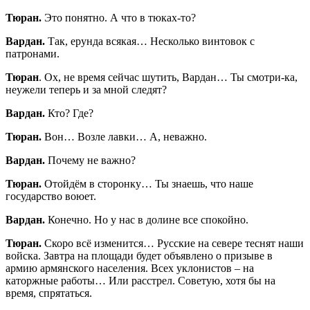
Тюран.
Это понятно. А что в тюках-то?
Вардан.
Так, ерунда всякая… Несколько винтовок с
патронами.
Тюран
. Ох, не время сейчас шутить, Вардан… Ты смотри-ка,
неужели теперь и за мной следят?
Вардан.
Кто? Где?
Тюран.
Вон… Возле лавки… А, неважно.
Вардан.
Почему не важно?
Тюран.
Отойдём в сторонку… Ты знаешь, что наше
государство воюет.
Вардан.
Конечно. Но у нас в долине все спокойно.
Тюран.
Скоро всё изменится… Русские на севере теснят наши
войска. Завтра на площади будет объявлено о призыве в
армию армянского населения. Всех уклонистов – на
каторжные работы… Или расстрел. Советую, хотя бы на
время, спрятаться.