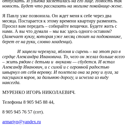
отпускать. И улыбка засветилась на его лице. Новость так
новость. Будет что рассказать на могилке покойнице-жене.
Я Павлу уже позвонила. Он ждет меня к себе через два
месяца. Постарается к этому времени квартиру разменять.
Просил вам передать – собирайте вещички. Будете жить с
нами. А вы что думали – мы вас здесь одного оставим?
(
Замечает куклу, которая уже месяц стоит на подоконнике,
берет ее на руки, словно младенца
).
И зацвели черемуха, яблоня и сирень – на этот раз в
сердце Александра Ивановича. То, чего он желал больше всего
– жить рядом с детьми и внуками — сбудется. И встал
Александр Иванович, и с силой и с огромной радостью
швырнул от себя веревку. И полетела она за реку и луга, за
пасущихся коров, за дальнюю дорогу, и исчезла из виду
навсегда.
МУРЕНКО ИГОРЬ НИКОЛАЕВИЧ.
Телефоны 8 905 945 88 44,
8 905 945 76 57 (сот).
armariyn@yandex.ru