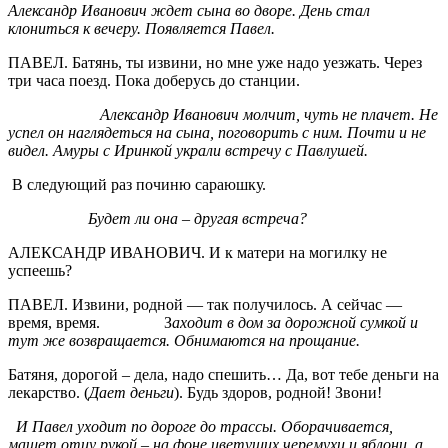
Александр Иванович ждет сына во дворе. День стал
клониться к вечеру. Появляется Павел.
ПАВЕЛ. Батянь, ты извини, но мне уже надо уезжать. Через
три часа поезд. Пока доберусь до станции.
Александр Иванович молчит, чуть не плачет. Не
успел он наглядеться на сына, поговорить с ним. Почти и не
видел. Амуры с Иринкой украли встречу с Павлушей.
В следующий раз починю сараюшку.
Будет ли она – другая встреча?
АЛЕКСАНДР ИВАНОВИЧ. И к матери на могилку не
успеешь?
ПАВЕЛ. Извини, родной — так получилось. А сейчас —
время, время. З
аходит в дом за дорожной сумкой и
тут же возвращается. Обнимаются на прощание.
Батяня, дорогой – дела, надо спешить… Да, вот тебе деньги на
лекарство. (
Дает деньги
). Будь здоров, родной! Звони!
И Павел уходит по дороге до трассы. Оборачивается,
машет отцу рукой – на фоне цветущих черемухи и яблони, а