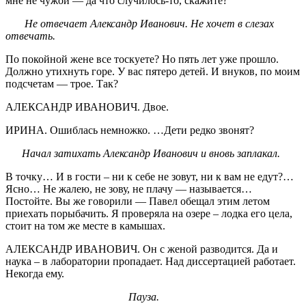
мне не чужой — да что случилось-то, скажите?
Не отвечает Александр Иванович. Не хочет в слезах
отвечать.
По покойной жене все тоскуете? Но пять лет уже прошло.
Должно утихнуть горе. У вас пятеро детей. И внуков, по моим
подсчетам — трое. Так?
АЛЕКСАНДР ИВАНОВИЧ. Двое.
ИРИНА. Ошиблась немножко. …Дети редко звонят?
Начал затихать Александр Иванович и вновь заплакал.
В точку… И в гости – ни к себе не зовут, ни к вам не едут?…
Ясно… Не жалею, не зову, не плачу — называется…
Постойте. Вы же говорили — Павел обещал этим летом
приехать порыбачить. Я проверяла на озере – лодка его цела,
стоит на том же месте в камышах.
АЛЕКСАНДР ИВАНОВИЧ. Он с женой разводится. Да и
наука – в лаборатории пропадает. Над диссертацией работает.
Некогда ему.
Пауза.