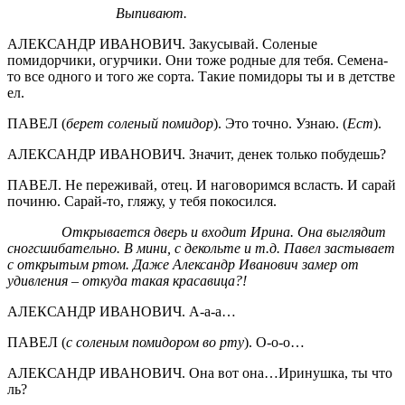
Выпивают.
АЛЕКСАНДР ИВАНОВИЧ. Закусывай. Соленые
помидорчики, огурчики. Они тоже родные для тебя. Семена-
то все одного и того же сорта. Такие помидоры ты и в детстве
ел.
ПАВЕЛ (
берет соленый помидор
). Это точно. Узнаю. (
Ест
).
АЛЕКСАНДР ИВАНОВИЧ. Значит, денек только побудешь?
ПАВЕЛ. Не переживай, отец. И наговоримся всласть. И сарай
починю. Сарай-то, гляжу, у тебя покосился.
Открывается дверь и входит Ирина. Она выглядит
сногсшибательно. В мини, с декольте и т.д. Павел застывает
с открытым ртом. Даже Александр Иванович замер от
удивления – откуда такая красавица?!
АЛЕКСАНДР ИВАНОВИЧ. А-а-а…
ПАВЕЛ (
с соленым помидором во рту
). О-о-о…
АЛЕКСАНДР ИВАНОВИЧ. Она вот она…Иринушка, ты что
ль?