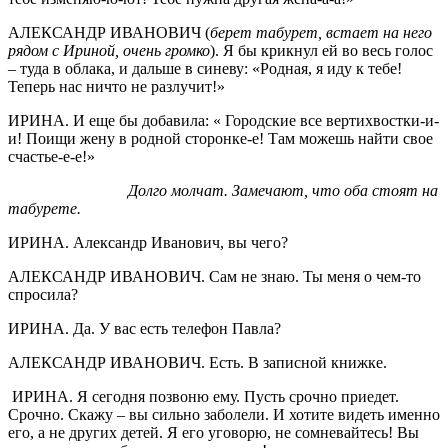
АЛЕКСАНДР ИВАНОВИЧ (
берет табурет, встает на него
рядом с Ириной, очень громко
). Я бы крикнул ей во весь голос
– туда в облака, и дальше в синеву: «Родная, я иду к тебе!
Теперь нас ничто не разлучит!»
ИРИНА. И еще бы добавила: « Городские все вертихвостки-и-
и! Поищи жену в родной сторонке-е! Там можешь найти свое
счастье-е-е!»
Долго молчат. Замечают, что оба стоят на
табурете.
ИРИНА. Александр Иванович, вы чего?
АЛЕКСАНДР ИВАНОВИЧ. Сам не знаю. Ты меня о чем-то
спросила?
ИРИНА. Да. У вас есть телефон Павла?
АЛЕКСАНДР ИВАНОВИЧ. Есть. В записной книжке.
ИРИНА. Я сегодня позвоню ему. Пусть срочно приедет.
Срочно. Скажу – вы сильно заболели. И хотите видеть именно
его, а не других детей. Я его уговорю, не сомневайтесь! Вы