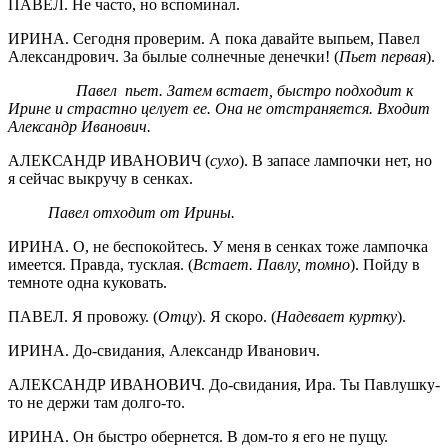
ПАВЕЛ. Не часто, но вспоминал.
ИРИНА. Сегодня проверим. А пока давайте выпьем, Павел
Александрович. За былые солнечные денечки! (
Пьет первая
).
Павел пьет. Затем встает, быстро подходит к
Ирине и страстно целует ее. Она не отстраняется. Входит
Александр Иванович.
АЛЕКСАНДР ИВАНОВИЧ (
сухо
). В запасе лампочки нет, но
я сейчас выкручу в сенках.
Павел отходит от Ирины.
ИРИНА. О, не беспокойтесь. У меня в сенках тоже лампочка
имеется. Правда, тусклая. (
Встает. Павлу, томно
). Пойду в
темноте одна куковать.
ПАВЕЛ. Я провожу. (
Отцу
). Я скоро. (
Надевает куртку
).
ИРИНА. До-свидания, Александр Иванович.
АЛЕКСАНДР ИВАНОВИЧ. До-свидания, Ира. Ты Павлушку-
то не держи там долго-то.
ИРИНА. Он быстро обернется. В дом-то я его не пущу.