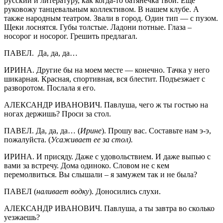
русский и литературу, как когда-то батянечка твой. Еще
руковожу танцевальным коллективом. В нашем клубе. А
также народным театром. Звали в город. Один тип — с пузом.
Щеки лоснятся. Губы толстые. Ладони потные. Глаза –
носорог и носорог. Грешить предлагал.
ПАВЕЛ. Да, да, да…
ИРИНА. Другие бы на моем месте — конечно. Тачка у него
шикарная. Красная, спортивная, вся блестит. Подъезжает с
разворотом. Послала я его.
АЛЕКСАНДР ИВАНОВИЧ. Павлуша, чего ж ты гостью на
ногах держишь? Проси за стол.
ПАВЕЛ. Да, да, да… (
Ирине
). Прошу вас. Составьте нам э-э,
пожалуйста. (
Усаживает ее за стол).
ИРИНА. И присяду. Даже с удовольствием. И даже выпью с
вами за встречу. Дома одиноко. Словом не с кем
перемолвиться. Вы слышали – я замужем так и не была?
ПАВЕЛ (
наливает водку
). Доносились слухи.
АЛЕКСАНДР ИВАНОВИЧ. Павлуша, а ты завтра во сколько
уезжаешь?