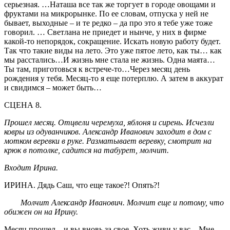
серьезная. …Наташа все так же торгует в городе овощами и
фруктами на микрорынке. По ее словам, отпуска у ней не
бывает, выходные – и те редко – да про это я тебе уже тоже
говорил. … Светлана не приедет и нынче, у них в фирме
какой-то непорядок, сокращение. Искать новую работу будет.
Так что такие виды на лето. Это уже пятое лето, как ты… как
мы расстались…И жизнь мне стала не жизнь. Одна маята…
Ты там, приготовься к встрече-то…Через месяц день
рождения у тебя. Месяц-то я еще потерплю. А затем в аккурат
и свидимся – может быть…
СЦЕНА 8.
Прошел месяц. Отцвели черемуха, яблоня и сирень. Исчезли
ковры из одуванчиков. Александр Иванович заходит в дом с
мотком веревки в руке. Разматывает веревку, смотрит на
крюк в потолке, садится на табурет, молчит.
Входит Ирина.
ИРИНА. Дядь Саш, что еще такое?! Опять?!
Молчит Александр Иванович. Молчит еще и потому, что
обижен он на Ирину.
Месяц прошел – и вы вновь за свое. Хоть живи у вас…Мне