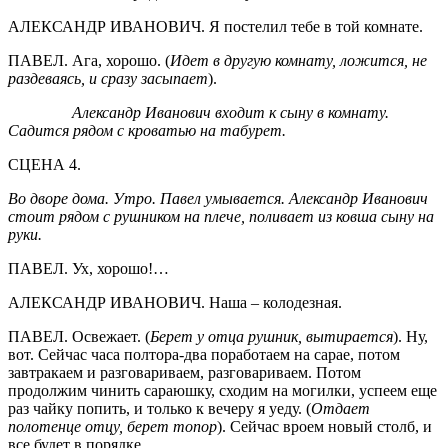
АЛЕКСАНДР ИВАНОВИЧ. Я постелил тебе в той комнате.
ПАВЕЛ. Ага, хорошо. (
Идет в другую комнату, ложится, не
раздеваясь, и сразу засыпает
).
Александр Иванович входит к сыну в комнату.
Садится рядом с кроватью на табурет.
СЦЕНА 4.
Во дворе дома. Утро. Павел умывается. Александр Иванович
стоит рядом с рушником на плече, поливает из ковша сыну на
руки.
ПАВЕЛ. Ух, хорошо!…
АЛЕКСАНДР ИВАНОВИЧ. Наша – колодезная.
ПАВЕЛ. Освежает. (
Берет у отца рушник, вытирается
). Ну,
вот. Сейчас часа полтора-два поработаем на сарае, потом
завтракаем и разговариваем, разговариваем. Потом
продолжим чинить сараюшку, сходим на могилки, успеем еще
раз чайку попить, и только к вечеру я уеду. (
Отдает
полотенце отцу, берет топор
). Сейчас вроем новый столб, и
все будет в порядке.