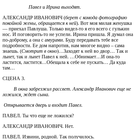
Павел и Ирина выходят.
АЛЕКСАНДР ИВАНОВИЧ (
берет с комода фотографию
покойной жены
,
обращается к ней
). Вот моя милая женушка
— приехал Павлуша. Только видел-то я его всего с гулькин
нос. И поговорить-то не успели. Ирина пришла. Я думал она
по-доброму, а она с амурами. Буду передавать тебе все
подробности. Ее дом напротив, нам многое видно – сама
знаешь. (
Смотрит в окно
)…Заходят к ней во двор… Так и
льнет, так и льнет Павел к ней. …Обнимает…И она-то
ластится, ластится…Обещала к себе не пускать… Да куда
там…
СЦЕНА 3.
В окна забрезжил рассвет. Александр Иванович еще не
ложился, ждет сына.
Открывается дверь и входит Павел.
ПАВЕЛ. Ты что еще не ложился?
АЛЕКСАНДР ИВАНОВИЧ. Нет.
ПАВЕЛ. Извини, родной. Так получилось.