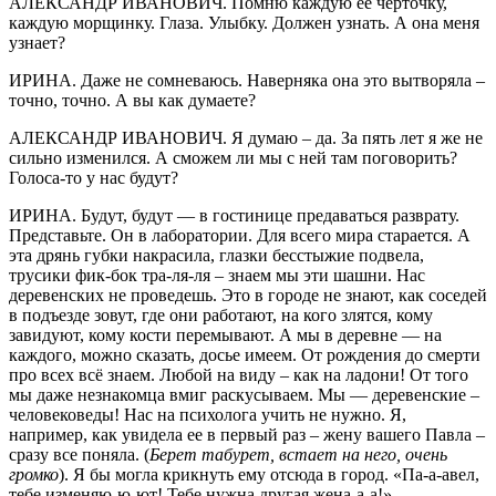
АЛЕКСАНДР ИВАНОВИЧ. Помню каждую ее черточку,
каждую морщинку. Глаза. Улыбку. Должен узнать. А она меня
узнает?
ИРИНА. Даже не сомневаюсь. Наверняка она это вытворяла –
точно, точно. А вы как думаете?
АЛЕКСАНДР ИВАНОВИЧ. Я думаю – да. За пять лет я же не
сильно изменился. А сможем ли мы с ней там поговорить?
Голоса-то у нас будут?
ИРИНА. Будут, будут — в гостинице предаваться разврату.
Представьте. Он в лаборатории. Для всего мира старается. А
эта дрянь губки накрасила, глазки бесстыжие подвела,
трусики фик-бок тра-ля-ля – знаем мы эти шашни. Нас
деревенских не проведешь. Это в городе не знают, как соседей
в подъезде зовут, где они работают, на кого злятся, кому
завидуют, кому кости перемывают. А мы в деревне — на
каждого, можно сказать, досье имеем. От рождения до смерти
про всех всё знаем. Любой на виду – как на ладони! От того
мы даже незнакомца вмиг раскусываем. Мы — деревенские –
человековеды! Нас на психолога учить не нужно. Я,
например, как увидела ее в первый раз – жену вашего Павла –
сразу все поняла. (
Берет табурет, встает на него, очень
громко
). Я бы могла крикнуть ему отсюда в город. «Па-а-авел,
тебе изменяю-ю-ют! Тебе нужна другая жена-а-а!»