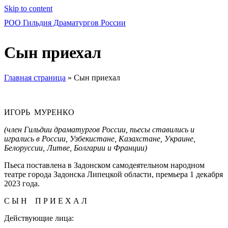
Skip to content
РОО Гильдия Драматургов России
Сын приехал
Главная страница
»
Сын приехал
ИГОРЬ МУРЕНКО
(член Гильдии драматургов России, пьесы ставились и
игрались в России, Узбекистане, Казахстане, Украине,
Белоруссии, Литве, Болгарии и Франции)
Пьеса поставлена в Задонском самодеятельном народном
театре города Задонска Липецкой области, премьера 1 декабря
2023 года.
С Ы Н П Р И Е Х А Л
Действующие лица: