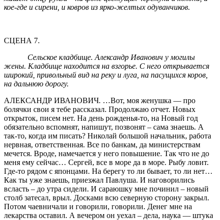
кое-где и сирени, и ковров из ярко-желтых одуванчиков.
СЦЕНА 7.
Сельское кладбище. Александр Иванович у могилы
жены. Кладбище находится на взгорье. С него открывается
широкий, привольный вид на реку и луга, на пасущихся коров,
на дальнюю дорогу.
АЛЕКСАНДР ИВАНОВИЧ. …Вот, моя женушка — про
болячки свои я тебе рассказал. Продолжаю отчет. Новых
открыток, писем нет. На день рожденья-то, на Новый год
обязательно вспомнят, напишут, позвонят – сама знаешь. А
так-то, когда им писать? Николай большой начальник, работа
нервная, ответственная. Все по банкам, да министерствам
мечется. Вроде, намечается у него повышение. Так что не до
меня ему сейчас… Сергей, все в море да в море. Рыбу ловит.
Где-то рядом с японцами. На берегу то ли бывает, то ли нет…
Как ты уже знаешь, приезжал Павлуша. И наговорились
всласть – до утра сидели. И сараюшку мне починил – новый
столб затесал, врыл. Досками всю северную сторону закрыл.
Потом чаевничали и говорили, говорили. Денег мне на
лекарства оставил. А вечером он уехал – дела, наука — штука