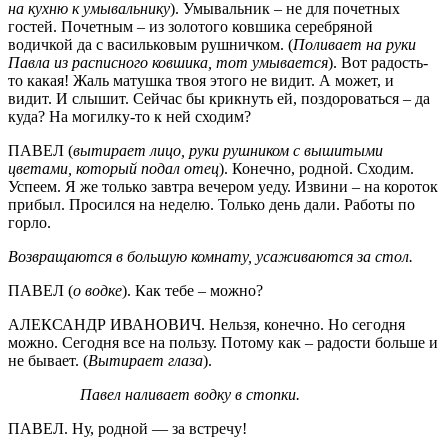
на кухню к умывальнику
). Умывальник – не для почетных
гостей. Почетным – из золотого ковшика серебряной
водичкой да с васильковым рушничком. (
Поливает на руки
Павла из расписного ковшика, тот умывается
). Вот радость-
то какая! Жаль матушка твоя этого не видит. А может, и
видит. И слышит. Сейчас бы крикнуть ей, поздороваться – да
куда? На могилку-то к ней сходим?
ПАВЕЛ (
вытирает лицо, руки рушником с вышитыми
цветами, который подал отец
). Конечно, родной. Сходим.
Успеем. Я же только завтра вечером уеду. Извини – на короток
прибыл. Просился на неделю. Только день дали. Работы по
горло.
Возвращаются в большую комнату, усаживаются за стол.
ПАВЕЛ (
о водке
). Как тебе – можно?
АЛЕКСАНДР ИВАНОВИЧ. Нельзя, конечно. Но сегодня
можно. Сегодня все на пользу. Потому как – радости больше и
не бывает. (
Вытирает глаза
).
Павел наливает водку в стопки.
ПАВЕЛ. Ну, родной — за встречу!