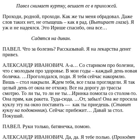
Павел снимает куртку, вешает ее в прихожей
.
Проходи, родной, проходи. Как же ты меня обрадовал. Даже
слов таких нет, не отыщешь – как я рад. (
Вытирает глаза
). Я
уж и не надеялся. Это Ирише спасибо, она все…
Садятся на диван.
ПАВЕЛ. Что за болезнь? Рассказывай. Я на лекарства денег
привез.
АЛЕКСАНДР ИВАНОВИЧ. А-а… Со стариком про болезни,
что с молодым про здоровье. В мои годы – каждый день новая
болячка. …Проголодался, поди. Я тебя сейчас накормлю.
Вишь – стол накрыли. Ждем тебя, все глаза проглядели. Я так
целый день от окна не отхожу. Все на дорогу до трассы
смотрю. То ли ты, то ли не ты…Иринка помогла со столом-то.
Она прям, как ракета. Туда-сюда. …От, забыл! Она же просила
куклу эту на окно поставить — как ты приедешь. (
Ставит
куклу на подоконник
). Сейчас прибежит… Давай за стол.
Покушай.
ПАВЕЛ. Руки только, батянечка, помою.
АЛЕКСАНДР ИВАНОВИЧ. Да, да. Я тебе полью. (
Проходят