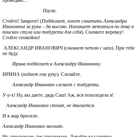
проведаю…
Пауза
.
Стойте! Замрите! (
Подбегает, хочет схватить Александра
Ивановича за руки – да высоко. Начинает метаться по дому в
поисках стула или табурета для себя
). Снимите веревку!
Стойте спокойно!
АЛЕКСАНДР ИВАНОВИЧ (
снимает петлю с шеи
). При тебе
не буду.
Ирина подбегает к Александру Ивановичу.
ИРИНА (
подает ему руку
). Слезайте.
Александр Иванович слезает с табурета.
У-у-х! Ну, вы даете, дядь Саш! Аж, вся похолодела я!
Александр Иванович стоит, не двигается.
И в жар бросило.
Александр Иванович молчит.
Ну, придумали, так придумали. Давайте-ка садитесь.