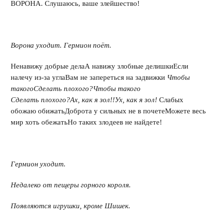
ВОРОНА. Слушаюсь, ваше злейшество!
Ворона уходит. Гермион поёт.
Ненавижу добрые делаА навижу злобные делишкиЕсли
налечу из-за углаВам не запереться на задвижки
Чтобы
такого
Сделать плохого?
Чтобы такого
Сделать плохого?
Ах, как я зол!!
Ух, как я зол!
Слабых
обожаю обижатьДоброта у сильных не в почетеМожете весь
мир хоть обежатьНо таких злодеев не найдете!
Гермион уходит.
Недалеко от пещеры горного короля.
Появляются игрушки, кроме Шишек.