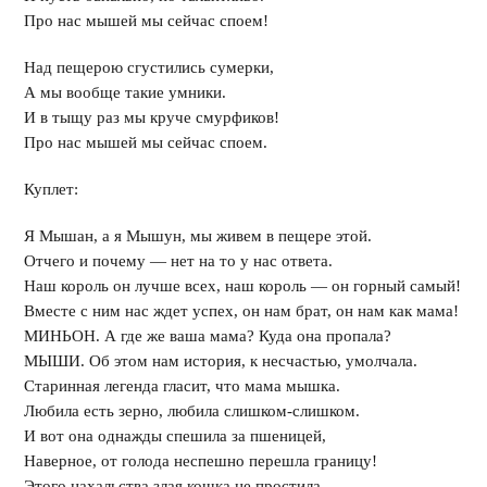
Про нас мышей мы сейчас споем!
Над пещерою сгустились сумерки,
А мы вообще такие умники.
И в тыщу раз мы круче смурфиков!
Про нас мышей мы сейчас споем.
Куплет:
Я Мышан, а я Мышун, мы живем в пещере этой.
Отчего и почему — нет на то у нас ответа.
Наш король он лучше всех, наш король — он горный самый!
Вместе с ним нас ждет успех, он нам брат, он нам как мама!
МИНЬОН. А где же ваша мама? Куда она пропала?
МЫШИ. Об этом нам история, к несчастью, умолчала.
Старинная легенда гласит, что мама мышка.
Любила есть зерно, любила слишком-слишком.
И вот она однажды спешила за пшеницей,
Наверное, от голода неспешно перешла границу!
Этого нахальства злая кошка не простила,