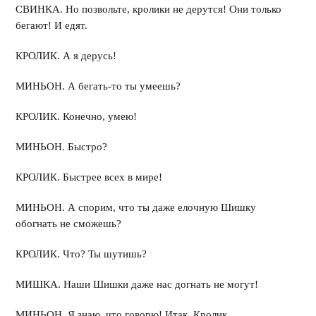
СВИНКА. Но позвольте, кролики не дерутся! Они только
бегают! И едят.
КРОЛИК. А я дерусь!
МИНЬОН. А бегать-то ты умеешь?
КРОЛИК. Конечно, умею!
МИНЬОН. Быстро?
КРОЛИК. Быстрее всех в мире!
МИНЬОН. А спорим, что ты даже елочную Шишку
обогнать не сможешь?
КРОЛИК. Что? Ты шутишь?
МИШКА. Наши Шишки даже нас догнать не могут!
МИНЬОН. Я знаю, что говорю! Итак, Кролик…