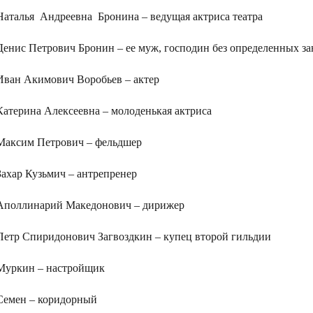
Наталья Андреевна Бронина – ведущая актриса театра
Денис Петрович Бронин – ее муж, господин без определенных з
Иван Акимович Воробьев – актер
Катерина Алексеевна – молоденькая актриса
Максим Петрович – фельдшер
Захар Кузьмич – антрепренер
Аполлинарий Македонович – дирижер
Петр Спиридонович Загвоздкин – купец второй гильдии
Муркин – настройщик
Семен – коридорный