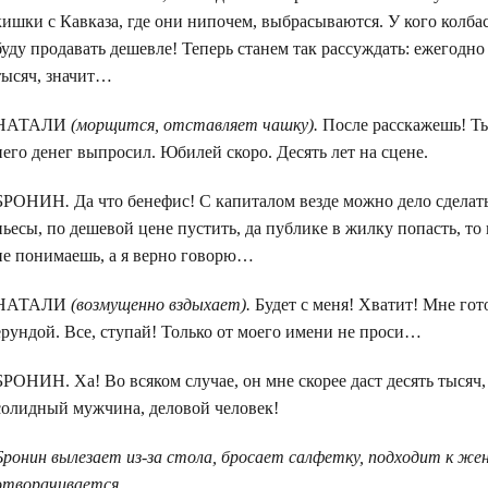
кишки с Кавказа, где они нипочем, выбрасываются. У кого колба
буду продавать дешевле! Теперь станем так рассуждать: ежегод
тысяч, значит…
НАТАЛИ
(морщится, отставляет чашку).
После расскажешь! Ты
него денег выпросил. Юбилей скоро. Десять лет на сцене.
БРОНИН
.
Да что бенефис! С капиталом везде можно дело сделать
пьесы, по дешевой цене пустить, да публике в жилку попасть, то
не понимаешь, а я верно говорю…
НАТАЛИ
(возмущенно вздыхает).
Будет с меня! Хватит! Мне гот
ерундой. Все, ступай! Только от моего имени не проси…
БРОНИН. Ха! Во всяком случае, он мне скорее даст десять тысяч, 
солидный мужчина, деловой человек!
Бронин вылезает из-за стола, бросает салфетку, подходит к жене
отворачивается.