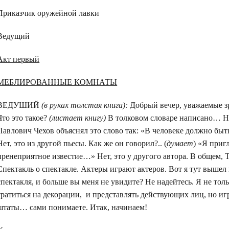
Приказчик оружейной лавки
Ведущий
Акт первый
МЕБЛИРОВАННЫЕ КОМНАТЫ
ВЕДУШИЙ
(в руках толстая книга):
Добрый вечер, уважаемые з
Что это такое?
(листает книгу)
В толковом словаре написано… Нет
Павлович Чехов объяснял это слово так: «В человеке должно быть
Нет, это из другой пьесы. Как же он говорил?.. (
думает
) «Я приг
пренеприятное известие…» Нет, это у другого автора. В общем, Т
Спектакль о спектакле. Актеры играют актеров. Вот я тут вышел 
спектакля, и больше вы меня не увидите? Не надейтесь. Я не толь
тратиться на декорации, и представлять действующих лиц, но игр
штаты… сами понимаете. Итак, начинаем!