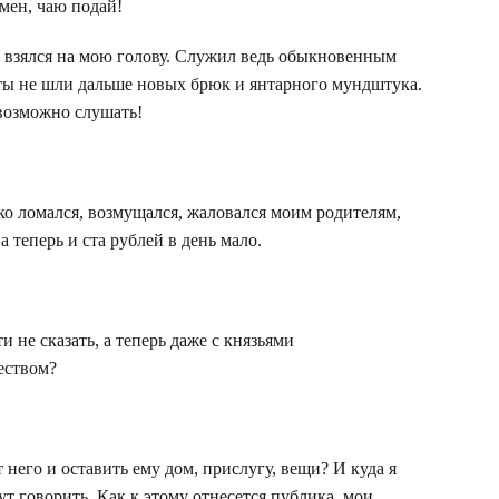
мен, чаю подай!
о взялся на мою голову. Служил ведь обыкновенным
кты не шли дальше новых брюк и янтарного мундштука.
евозможно слушать!
ко ломался, возмущался, жаловался моим родителям,
а теперь и ста рублей в день мало.
 не сказать, а теперь даже с князьями
еством?
него и оставить ему дом, прислугу, вещи? И куда я
дут говорить. Как к этому отнесется публика, мои