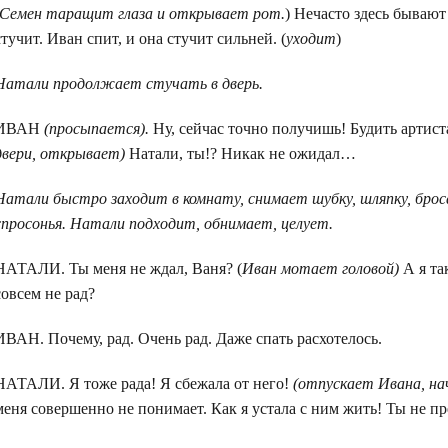
Семен таращит глаза и открывает рот.
) Нечасто здесь бывают
стучит. Иван спит, и она стучит сильней. (
уходит
)
Натали продолжает стучать в дверь.
ИВАН
(просыпается).
Ну, сейчас точно получишь! Будить артист
двери, открывает)
Натали, ты!? Никак не ожидал…
Натали быстро заходит в комнату, снимает шубку, шляпку, брос
спросонья. Натали подходит, обнимает, целует.
НАТАЛИ. Ты меня не ждал, Ваня? (
Иван мотает головой)
А я та
совсем не рад?
ИВАН. Почему, рад. Очень рад. Даже спать расхотелось.
НАТАЛИ. Я тоже рада! Я сбежала от него!
(отпускает Ивана, на
меня совершенно не понимает. Как я устала с ним жить! Ты не пр