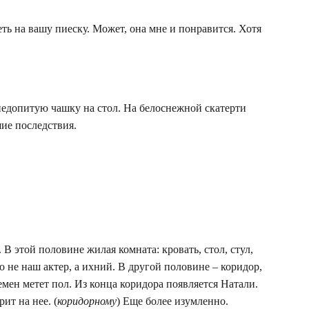
ь на вашу пиеску. Может, она мне и понравится. Хотя
едопитую чашку на стол. На белоснежной скатерти
шие последствия.
этой половине жилая комната: кровать, стол, стул,
 не наш актер, а ихний. В другой половине – коридор,
ен метет пол. Из конца коридора появляется Натали.
ит на нее. (
коридорному
) Еще более изумленно.