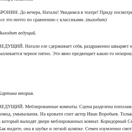
БРОНИН. До вечера, Натали! Увидимся в театре! Приду посмотрет
все это ничто по сравнению с классиками.
(выходит)
Выходит ведущий.
ВЕДУЩИЙ. Натали еле сдерживает себя, раздраженно швыряет н
разливается черное пятно. Это явно предвещает какие-то нехоро
Картина вторая.
ВЕДУЩИЙ. Меблированные комнаты. Сцена разделена пополам. В 
комод, умывальник. На кровати спит актер Иван Воробьев. Только
в который выходят двери меблированных комнат. Коридорный Сем
Как видите, она в шубке и легкой шляпке. Семен изумленно смотр