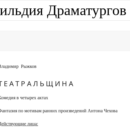
ильдия Драматургов
Владимир Рыжков
Т Е А Т Р А Л Ь Щ И Н А
Комедия в четырех актах
Фантазия по мотивам ранних произведений Антона Чехова
Действующие лица: