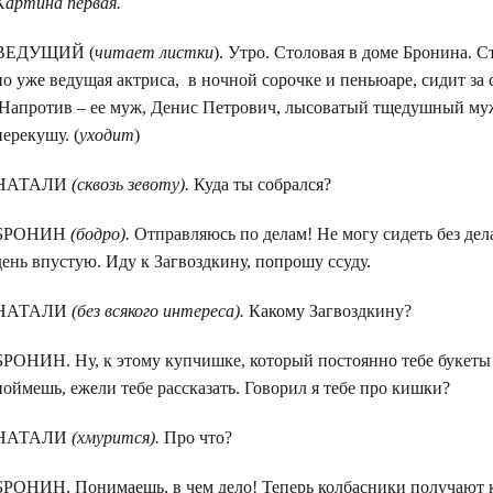
Картина первая.
ВЕДУЩИЙ (
читает листки
). Утро. Столовая в доме Бронина. С
но уже ведущая актриса, в ночной сорочке и пеньюаре, сидит за с
Напротив – ее муж, Денис Петрович, лысоватый тщедушный мужчи
перекушу. (
уходит
)
НАТАЛИ
(сквозь зевоту).
Куда ты собрался?
БРОНИН
(бодро).
Отправляюсь по делам! Не могу сидеть без дел
день впустую. Иду к Загвоздкину, попрошу ссуду.
НАТАЛИ
(без всякого интереса).
Какому Загвоздкину?
БРОНИН. Ну, к этому купчишке, который постоянно тебе букеты
поймешь, ежели тебе рассказать. Говорил я тебе про кишки?
НАТАЛИ
(хмурится).
Про что?
БРОНИН. Понимаешь, в чем дело! Теперь колбасники получают к