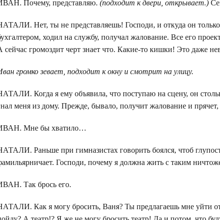
ИВАН. Почему, представляю.
(подходит к двери, открывает.)
Се
НАТАЛИ. Нет, ты не представляешь! Господи, и откуда он тольк
бухгалтером, ходил на службу, получал жалование. Все его прое
А сейчас громоздит черт знает что. Какие-то кишки! Это даже н
Иван громко зевает, подходит к окну и смотрит на улицу.
НАТАЛИ. Когда я ему объявила, что поступаю на сцену, он столь
гнал меня из дому. Прежде, бывало, получит жалование и прячет, 
ИВАН. Мне бы хватило…
НАТАЛИ. Раньше при гимназистах говорить боялся, чтоб глупости
фамильярничает. Господи, почему я должна жить с таким ничтож
ИВАН. Так брось его.
НАТАЛИ. Как я могу бросить, Ваня? Ты предлагаешь мне уйти от 
пойду? А театр!? Я же не могу бросить театр! Да и потом, что бу