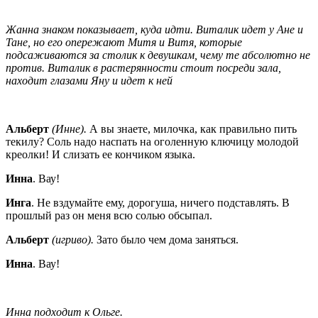
Жанна знаком показывает, куда идти. Виталик идет у Ане и
Тане, но его опережают Митя и Витя, которые
подсаживаются за столик к девушкам, чему те абсолютно не
против. Виталик в растерянности стоит посреди зала,
находит глазами Яну и идет к ней
Альберт
(Инне).
А вы знаете, милочка, как правильно пить
текилу? Соль надо наспать на оголенную ключицу молодой
креолки! И слизать ее кончиком языка.
Инна
. Вау!
Инга
. Не вздумайте ему, дорогуша, ничего подставлять. В
прошлый раз он меня всю солью обсыпал.
Альберт
(игриво).
Зато было чем дома заняться.
Инна
. Вау!
Инна подходит к Ольге.