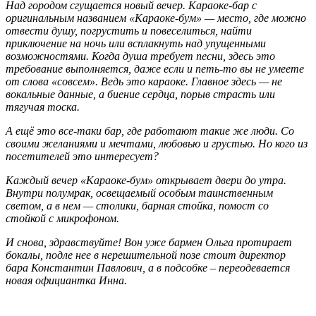
Над городом сгущается новый вечер. Караоке-бар с
оригинальным названием «Караоке-бум» — место, где можно
отвести душу, погрустить и повеселиться, найти
приключение на ночь или всплакнуть над упущенными
возможностями. Когда душа требует песни, здесь это
требование выполняется, даже если и петь-то вы не умеете
от слова «совсем». Ведь это караоке. Главное здесь — не
вокальные данные, а биение сердца, порыв страсть или
тягучая тоска.
А ещё это все-таки бар, где работают такие же люди. Со
своими желаниями и мечтами, любовью и грустью. Но кого из
посетителей это интересует?
Каждый вечер «Караоке-бум» открывает двери до утра.
Внутри полумрак, освещаемый особым таинственным
светом, а в нем — столики, барная стойка, помост со
стойкой с микрофоном.
И снова, здравствуйте! Вон уже бармен Ольга протирает
бокалы, подле нее в нерешительной позе стоит директор
бара Константин Павлович, а в подсобке – переодевается
новая официантка Инна.