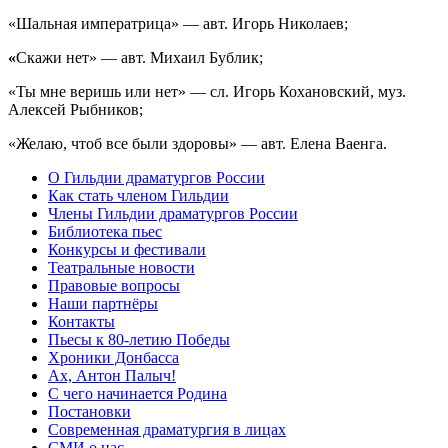
«Шальная императрица» — авт. Игорь Николаев;
«
Скажи нет» — авт. Михаил Бублик;
«Ты мне веришь или нет» — сл. Игорь Кохановский, муз.
Алексей Рыбников;
«Желаю, чтоб все были здоровы» — авт. Елена Ваенга.
О Гильдии драматургов России
Как стать членом Гильдии
Члены Гильдии драматургов России
Библиотека пьес
Конкурсы и фестивали
Театральные новости
Правовые вопросы
Наши партнёры
Контакты
Пьесы к 80-летию Победы
Хроники Донбасса
Ах, Антон Палыч!
С чего начинается Родина
Постановки
Современная драматургия в лицах
СМИ о нас