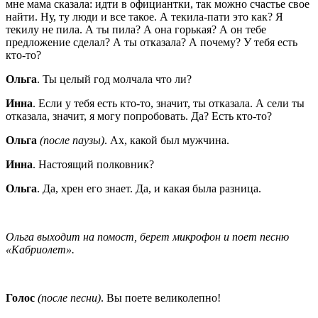
мне мама сказала: идти в официантки, так можно счастье свое
найти. Ну, ту люди и все такое. А текила-пати это как? Я
текилу не пила. А ты пила? А она горькая? А он тебе
предложение сделал? А ты отказала? А почему? У тебя есть
кто-то?
Ольга
. Ты целый год молчала что ли?
Инна
. Если у тебя есть кто-то, значит, ты отказала. А сели ты
отказала, значит, я могу попробовать. Да? Есть кто-то?
Ольга
(после паузы)
. Ах, какой был мужчина.
Инна
. Настоящий полковник?
Ольга
. Да, хрен его знает. Да, и какая была разница.
Ольга выходит на помост, берет микрофон и поет песню
«Кабриолет».
Голос
(после песни)
. Вы поете великолепно!