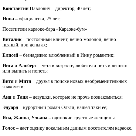
Константин
Павлович – директор, 40 лет;
Инна
– официантка, 25 лет;
Посетители караоке-бара «Караоке-бум»
Виталик
– постоянный клиент, вечно-молодой, вечно-
пьяный, при деньгах;
Елисей
– безнадежно влюбленный в Инну романтик;
Инга
и
Альберт
– чета в возрасте, любители петь и выпить
или выпить и попеть;
Витя
и
Митя
– друзья в поиске новых необременительных
знакомств;
Аня
и
Таня
– девушки, которые не прочь познакомиться;
Эдуард
– курортный роман Ольги, нашел-таки её;
Яна, Жанна
,
Ульяна
– одинокие грустные женщины.
Голос
– дает оценку вокальным данным посетителям караоке.