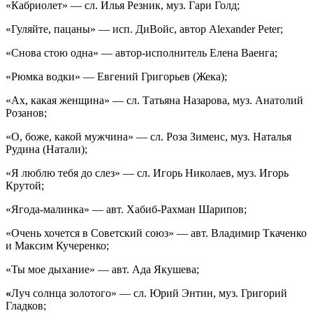
«Кабриолет» — сл. Илья Резник, муз. Гари Голд;
«Гуляйте, пацаны» — исп. ДиВойс, автор Alexander Peter;
«Снова стою одна» — автор-исполнитель Елена Ваенга;
«Рюмка водки» — Евгений Григорьев (Жека);
«Ах, какая женщина» — сл. Татьяна Назарова, муз. Анатолий
Розанов;
«О, боже, какой мужчина» — сл. Роза Зименс, муз. Наталья
Рудина (Натали);
«Я люблю тебя до слез» — сл. Игорь Николаев, муз. Игорь
Крутой;
«Ягода-малинка» — авт. Хабиб-Рахман Шарипов;
«Очень хочется в Советский союз» — авт. Владимир Ткаченко
и Максим Кучеренко;
«Ты мое дыхание» — авт. Ада Якушева;
«
Луч солнца золотого» — сл. Юрий Энтин, муз. Григорий
Гладков;