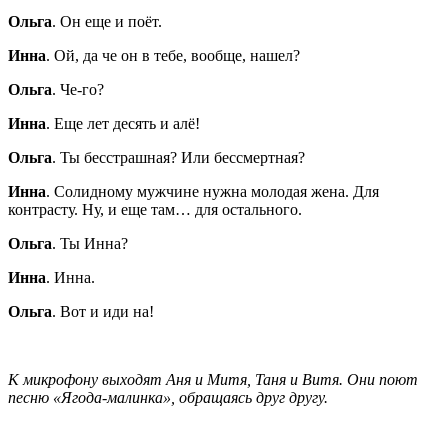
Ольга
. Он еще и поёт.
Инна
. Ой, да че он в тебе, вообще, нашел?
Ольга
. Че-го?
Инна
. Еще лет десять и алё!
Ольга
. Ты бесстрашная? Или бессмертная?
Инна
. Солидному мужчине нужна молодая жена. Для
контрасту. Ну, и еще там… для остального.
Ольга
. Ты Инна?
Инна
. Инна.
Ольга
. Вот и иди на!
К микрофону выходят Аня и Митя, Таня и Витя. Они поют
песню «Ягода-малинка», обращаясь друг другу.