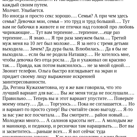
каждый своим путем.
Молчит. Улыбается.
Но иногда и просто секс хорошо…. Семья? А при чем здесь
семья? Девочки мои, семья – это труд и труд большой…. Тут
вам не бабочки в животе и не птички над головой про любовь
чирикающие… Тут вам терпение….терпение….еще раз
терпение…. Я знаю…. Я три раза замужем была…. Третий
муж меня на 10 лет был моложе…. Я за него с тремя детьми
выходила…. Зачем? Да дура была. Влюбилась… Да я бы не
выходила… если бы не родила Наташку…. Не хотелось мне,
чтобы девочка без отца росла… Да и ухаживал он красиво
так…. Правда, как потом выяснилось… не за мной одной….
Звонит телефон. Ольга быстро взглядывает на экран и
придает своему лицу выражение искренней
заинтересованности.
Да, Регина Кужахметовна, ну я же вам говорила, что это
лучший вариант для вас…. Вы же меня тогда не послушали….
Правильно…. Теперь вы и этот вариант упустите…. Поверьте
моему опыту…. Да…. Торгуюсь…. Пока не соглашается…. Но
и вариант-то просто супер! Вы считайте свою выгоду…. Я-то
за вас уже все посчитала…. Вы смотрите… район новый….
Молодежи много…. А салонов красоты нет…. А молодым же
и маникюр, и педикюр, и реснички там наращивать…. Вот вы
и засветитесь….раньше всех… Я вот сейчас туда
кондитерскую завожу…. Как раз по соседству с вами будет….