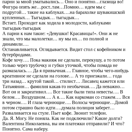
парни за мной уматывались… Оно и понятно…глазища во!
Фигура опять же…рост..там…Помню… идем мы с
подругой… такие на каблуках….на барахолке шувакишской
купленных… Тыгыдык… тыгыдык…
Встает. Проходит как ходила в молодости, каблуками
тыгыдык-тыгыдык
А парни к нам такие: «Девушки! Красавицы!». Они ж не
знали, что мы малолетки… ну мы их… по полной и
динамили….
Останавливается. Оглядывается. Видит стол с кофейником и
бутербродами.
Кофе хочу…. Пока макияж не сделали, перекушу, а то потом
только через трубочку и губки уточкой, чтобы помада не
размазалась…. Да я привычная…. Главное, чтобы чего-нибудь
креативное не сделали на голове… А то приезжали… года
три назад… крутой такой… стилист… Лисавец кажется или
Татьмянин… фамилия какая-то необычная…. Да неважно…
Вот он и закреативил…. Все такие были типа невесты…. В
белом…. Воздушном…. А я…. Как наркоман со стажем…. Вся
в черном…. И глаза чернющие…. Волосы чернющие…Домой
потом страшно было идти….думала полиция заберет…
Разваливается на стуле. Пьет кофе. Звонит телефон.
Да. Я. Могу. Не поняла. Как не подключили? Какие долги?
Валентина Николаевна, вы им платежки отправили? И что?
Понятно. Сама наберу.