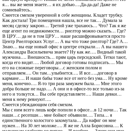
я… вы же меня знаете… я их добью….Да-да-да! Даже не
сомневайтесь..
Смеется смехом уверенной в себе женщины. Кладет трубку.
Как достала! Три помещения нашла, все не так… Думала за
месяц сделку закрою… Третий уже трахаюсь… Что? Так я же
еще агент по недвижимости… риелтор можно сказать… Где?
В ЦРУ… да не в том ЦРУ… наше расшифровывается просто
Центр Риелторских Услуг… А вы что тоже риелтор? Где? А…
Знаю… вы еще новый офис в центре открыли… А вы нашего
Александра Васильевича знаете? Ну как же…. Видный такой
мужчина…. Внешность… прям царь персидский. Тетки тают,
когда его видят…. Любой договор готовы подписать…. Мы
его на сложные переговоры…с женским полом и
отправляем…. Он там…улыбнется…. И все…..договор в
кармане…. И наши бабы тоже все от него без ума… Ну кроме
меня, конечно…. Я-то три раза замужем была…. Мне этого
добра больше не надо…. А они и в офисе-то все только из-за
него и толкутся… Вы себе представляете…. Наши девки…
меня к нему ревнуют….
Смеется убеждающим себя смехом.
Мы с ним всего лишь кофе попили в офисе…в 12 ночи… Так
наши…с ресепшн… мне бойкот объявили…. Типа… я
единственного холостого захомутала… Да нафиг он мне
нужен… На 30 лет моложе…. Я же не Алла Борисовна…. К
мальчикам слабости не питаю….И вообще…. Зачем они мне