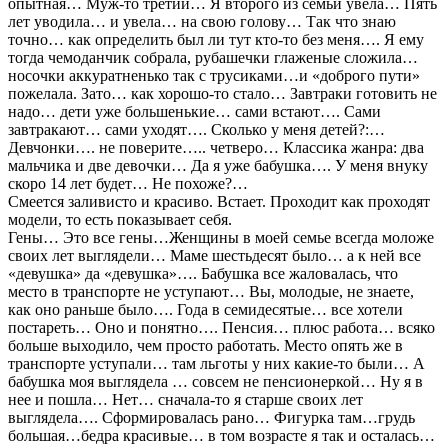
опытная… Муж-то третий… Я второго из семьи увела… Пять
лет уводила… и увела… на свою голову… Так что знаю
точно… как определить был ли тут кто-то без меня…. Я ему
тогда чемоданчик собрала, рубашечки глаженые сложила…
носочки аккуратненько так с трусиками…и «доброго пути»
пожелала. Зато… как хорошо-то стало… Завтраки готовить не
надо… дети уже большенькие… сами встают…. Сами
завтракают… сами уходят…. Сколько у меня детей?:…
Девчонки…. не поверите….. четверо… Классика жанра: два
мальчика и две девочки… Да я уже бабушка…. У меня внуку
скоро 14 лет будет… Не похоже?…
Смеется заливисто и красиво. Встает. Проходит как проходят
модели, то есть показывает себя.
Гены… Это все гены…Женщины в моей семье всегда моложе
своих лет выглядели… Маме шестьдесят было… а к ней все
«девушка» да «девушка»…. Бабушка все жаловалась, что
место в транспорте не уступают… Вы, молодые, не знаете,
как оно раньше было…. Года в семидесятые… все хотели
постареть… Оно и понятно…. Пенсия… плюс работа… всяко
больше выходило, чем просто работать. Место опять же в
транспорте уступали… там льготы у них какие-то были… А
бабушка моя выглядела … совсем не пенсионеркой… Ну я в
нее и пошла… Нет… сначала-то я старше своих лет
выглядела…. Сформировалась рано… Фигурка там…грудь
большая…бедра красивые… в том возрасте я так и осталась…