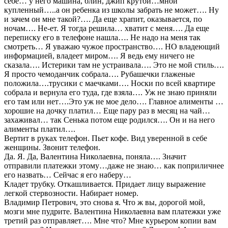
себе… у него машина, блин, джип крутой…мной
купленный…..а он ребенка из школы забрать не может…. Ну
и зачем он мне такой?…. Да еще храпит, оказывается, по
ночам…. Не-ет. Я тогда решила… хватит с меня…. Да еще
переписку его в телефоне нашла…. Не надо на меня так
смотреть… Я уважаю чужое пространство…. НО владеющий
информацией, владеет миром…. Я ведь ему ничего не
сказала…. Истерики там не устраивала…. Это не мой стиль….
Я просто чемоданчик собрала…. Рубашечки глаженые
положила….трусики с маечками…. Носки по всей квартире
собрала и вернула его туда, где взяла…. Уж не знаю приняли
его там или нет….Это уж не мое дело…. Главное алименты …
хорошие на дочку платил… Еще пару раз в месяц на чай…
захаживал… так Сенька потом еще родился…. Он и на него
алименты платил….
Вертит в руках телефон. Пьет кофе. Вид уверенной в себе
женщины. Звонит телефон.
Да. Я. Да, Валентина Николаевна, поняла…. Значит
отправили платежки этому…даже не знаю… как поприличнее
его назвать… Сейчас я его наберу…
Кладет трубку. Откашливается. Придает лицу выражение
легкой стервозности. Набирает номер.
Владимир Петрович, это снова я. Что ж вы, дорогой мой,
мозги мне пудрите. Валентина Николаевна вам платежки уже
третий раз отправляет…. Мне что? Мне курьером копии вам