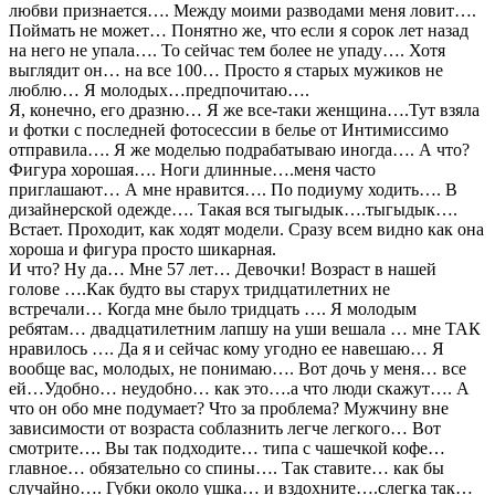
любви признается…. Между моими разводами меня ловит….
Поймать не может… Понятно же, что если я сорок лет назад
на него не упала…. То сейчас тем более не упаду…. Хотя
выглядит он… на все 100… Просто я старых мужиков не
люблю… Я молодых…предпочитаю….
Я, конечно, его дразню… Я же все-таки женщина….Тут взяла
и фотки с последней фотосессии в белье от Интимиссимо
отправила…. Я же моделью подрабатываю иногда…. А что?
Фигура хорошая…. Ноги длинные….меня часто
приглашают… А мне нравится…. По подиуму ходить…. В
дизайнерской одежде…. Такая вся тыгыдык….тыгыдык….
Встает. Проходит, как ходят модели. Сразу всем видно как она
хороша и фигура просто шикарная.
И что? Ну да… Мне 57 лет… Девочки! Возраст в нашей
голове ….Как будто вы старух тридцатилетних не
встречали… Когда мне было тридцать …. Я молодым
ребятам… двадцатилетним лапшу на уши вешала … мне ТАК
нравилось …. Да я и сейчас кому угодно ее навешаю… Я
вообще вас, молодых, не понимаю…. Вот дочь у меня… все
ей…Удобно… неудобно… как это….а что люди скажут…. А
что он обо мне подумает? Что за проблема? Мужчину вне
зависимости от возраста соблазнить легче легкого… Вот
смотрите…. Вы так подходите… типа с чашечкой кофе…
главное… обязательно со спины…. Так ставите… как бы
случайно…. Губки около ушка… и вздохните….слегка так…