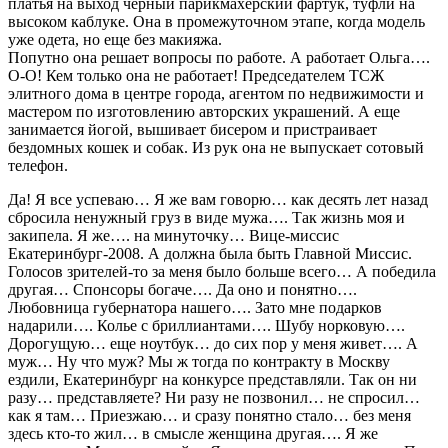
платья на выход черный парикмахерский фартук, туфли на
высоком каблуке. Она в промежуточном этапе, когда модель
уже одета, но еще без макияжа.
Попутно она решает вопросы по работе. А работает Ольга….
О-О! Кем только она не работает! Председателем ТСЖ
элитного дома в центре города, агентом по недвижимости и
мастером по изготовлению авторских украшений. А еще
занимается йогой, вышивает бисером и пристраивает
бездомных кошек и собак. Из рук она не выпускает сотовый
телефон.
Да! Я все успеваю… Я же вам говорю… как десять лет назад
сбросила ненужный груз в виде мужа…. Так жизнь моя и
закипела. Я же…. на минуточку… Вице-миссис
Екатеринбург-2008. А должна была быть Главной Миссис.
Голосов зрителей-то за меня было больше всего… А победила
другая… Спонсоры богаче…. Да оно и понятно….
Любовница губернатора нашего…. Зато мне подарков
надарили…. Колье с бриллиантами…. Шубу норковую….
Дорогущую… еще ноутбук… до сих пор у меня живет…. А
муж… Ну что муж? Мы ж тогда по контракту в Москву
ездили, Екатеринбург на конкурсе представляли. Так он ни
разу… представляете? Ни разу не позвонил… не спросил…
как я там… Приезжаю… и сразу понятно стало… без меня
здесь кто-то жил… в смысле женщина другая…. Я же