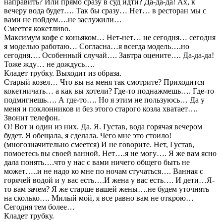
направить? Или прямо сразу в суд идти? Да-да-да! Ах, к
вечеру вода будет…. Так бы сразу… Нет… в ресторан мы с
вами не пойдем….не заслужили…
Смеется кокетливо.
Максимум кофе с коньяком… Нет-нет… не сегодня… сегодня
я моделью работаю… Согласна…я всегда модель….но
сегодня…. Особенный случай…. Завтра оцените…. Да-да-да!
Тоже жду… не дождусь….
Кладет трубку. Выходит из образа.
Старый козел… Что вы на меня так смотрите? Приходится
кокетничать… а как вы хотели? Где-то поднажмешь…. Где-то
подмигнешь…. А где-то…. Но я этим не пользуюсь… Да у
меня и поклонников и без этого старого козла хватает….
Звонит телефон.
О! Вот и один из них. Да. Я. Густав, вода горячая вечером
будет. Я обещала, я сделала. Чего мне это стоило!
(многозначительно смеется) И не говорите. Нет, Густав,
помоетесь вы своей ванной. Нет….я не могу…. Я же вам ясно
дала понять….что у нас с вами ничего общего быть не
может…..и не надо ко мне по ночам стучаться…. Ванная с
горячей водой и у вас есть….И жена у вас есть…. И дети…Я-
то вам зачем? Я же старше вашей жены….не будем уточнять
на сколько…. Милый мой, я все равно вам не открою…
Сегодня тем более…
Кладет трубку.