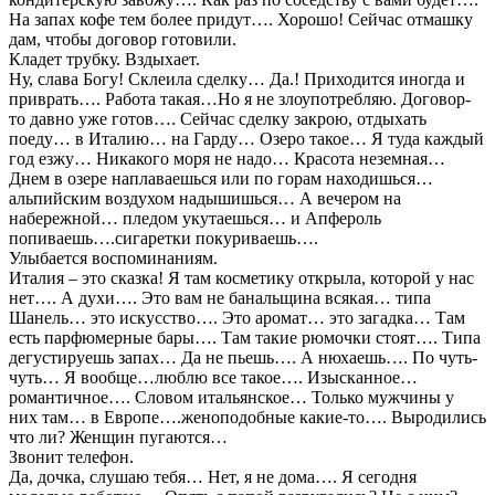
На запах кофе тем более придут…. Хорошо! Сейчас отмашку
дам, чтобы договор готовили.
Кладет трубку. Вздыхает.
Ну, слава Богу! Склеила сделку… Да.! Приходится иногда и
приврать…. Работа такая…Но я не злоупотребляю. Договор-
то давно уже готов…. Сейчас сделку закрою, отдыхать
поеду… в Италию… на Гарду… Озеро такое… Я туда каждый
год езжу… Никакого моря не надо… Красота неземная…
Днем в озере наплаваешься или по горам находишься…
альпийским воздухом надышишься… А вечером на
набережной… пледом укутаешься… и Апфероль
попиваешь….сигаретки покуриваешь….
Улыбается воспоминаниям.
Италия – это сказка! Я там косметику открыла, которой у нас
нет…. А духи…. Это вам не банальщина всякая… типа
Шанель… это искусство…. Это аромат… это загадка… Там
есть парфюмерные бары…. Там такие рюмочки стоят…. Типа
дегустируешь запах… Да не пьешь…. А нюхаешь…. По чуть-
чуть… Я вообще…люблю все такое…. Изысканное…
романтичное…. Словом итальянское… Только мужчины у
них там… в Европе….женоподобные какие-то…. Выродились
что ли? Женщин пугаются…
Звонит телефон.
Да, дочка, слушаю тебя… Нет, я не дома…. Я сегодня