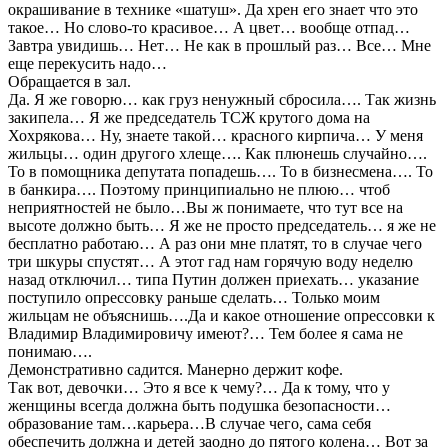
окрашивание в технике «шатуш». Да хрен его знает что это
такое… Но слово-то красивое… А цвет… вообще отпад…
Завтра увидишь… Нет… Не как в прошлый раз… Все… Мне
еще перекусить надо…
Обращается в зал.
Да. Я же говорю… как груз ненужный сбросила…. Так жизнь
закипела… Я же председатель ТСЖ крутого дома на
Хохрякова… Ну, знаете такой… красного кирпича… У меня
жильцы… один другого хлеще…. Как плюнешь случайно….
То в помощника депутата попадешь…. То в бизнесмена…. То
в банкира…. Поэтому принципиально не плюю… чтоб
неприятностей не было…Вы ж понимаете, что тут все на
высоте должно быть… Я же не просто председатель… я же не
бесплатно работаю… А раз они мне платят, то в случае чего
три шкуры спустят… А этот гад нам горячую воду неделю
назад отключил… типа Путин должен приехать… указание
поступило опрессовку раньше сделать… Только моим
жильцам не объяснишь….Да и какое отношение опрессовки к
Владимир Владимировичу имеют?… Тем более я сама не
понимаю….
Демонстративно садится. Манерно держит кофе.
Так вот, девочки… Это я все к чему?… Да к тому, что у
женщины всегда должна быть подушка безопасности…
образование там…карьера…В случае чего, сама себя
обеспечить должна и детей заодно до пятого колена… Вот за