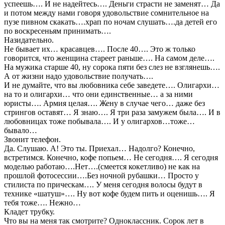
успеешь…. И не надейтесь…. Деньги страсти не заменят… Да
и потом между нами говоря удовольствие сомнительное на
пузе пивном скакать….храп по ночам слушать….да детей его
по воскресеньям принимать….
Назидательно.
Не бывает их… красавцев…. После 40…. Это ж только
говорится, что женщина стареет раньше…. На самом деле….
На мужика старше 40, ну сорока пяти без слез не взглянешь….
А от жизни надо удовольствие получать….
И не думайте, что вы любовника себе заведете…. Олигархи…
на то и олигархи… что они единственные… а за ними
юристы…. Армия целая…. Жену в случае чего… даже без
стрингов оставят… Я знаю…. Я три раза замужем была…. И в
любовницах тоже побывала…. И у олигархов…тоже…
бывало…
Звонит телефон.
Да. Слушаю. А! Это ты. Приехал… Надолго? Конечно,
встретимся. Конечно, кофе попьем… Не сегодня…. Я сегодня
моделью работаю….Нет….(смеется кокетливо) не как на
прошлой фотосессии….Без ночной рубашки… Просто у
стилиста по прическам…. У меня сегодня волосы будут в
технике «шатуш»…. Ну вот кофе будем пить и оценишь…. Я
тебя тоже…. Нежно…
Кладет трубку.
Что вы на меня так смотрите? Одноклассник. Сорок лет в