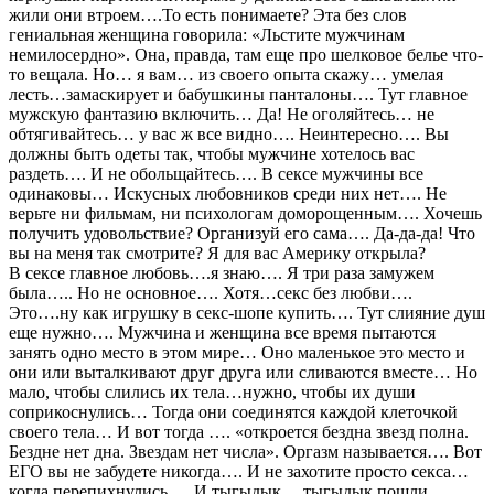
жили они втроем….То есть понимаете? Эта без слов
гениальная женщина говорила: «Льстите мужчинам
немилосердно». Она, правда, там еще про шелковое белье что-
то вещала. Но… я вам… из своего опыта скажу… умелая
лесть…замаскирует и бабушкины панталоны…. Тут главное
мужскую фантазию включить… Да! Не оголяйтесь… не
обтягивайтесь… у вас ж все видно…. Неинтересно…. Вы
должны быть одеты так, чтобы мужчине хотелось вас
раздеть…. И не обольщайтесь…. В сексе мужчины все
одинаковы… Искусных любовников среди них нет…. Не
верьте ни фильмам, ни психологам доморощенным…. Хочешь
получить удовольствие? Организуй его сама…. Да-да-да! Что
вы на меня так смотрите? Я для вас Америку открыла?
В сексе главное любовь….я знаю…. Я три раза замужем
была….. Но не основное…. Хотя…секс без любви….
Это….ну как игрушку в секс-шопе купить…. Тут слияние душ
еще нужно…. Мужчина и женщина все время пытаются
занять одно место в этом мире… Оно маленькое это место и
они или выталкивают друг друга или сливаются вместе… Но
мало, чтобы слились их тела…нужно, чтобы их души
соприкоснулись… Тогда они соединятся каждой клеточкой
своего тела… И вот тогда …. «откроется бездна звезд полна.
Бездне нет дна. Звездам нет числа». Оргазм называется…. Вот
ЕГО вы не забудете никогда…. И не захотите просто секса…
когда перепихнулись…. И тыгыдык….тыгыдык пошли…