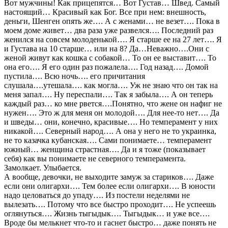
Вот мужчины! Как прицепятся… Вот Густав… Швед. Самый
настоящий… Красивый как Бог. Все при нем: внешность,
деньги, Шенген опять же…. А с женами… не везет…. Пока в
моем доме живет… два раза уже развелся…. Последний раз
женился на совсем молоденькой…. Я старше ее на 27 лет…. Я
и Густава на 10 старше… или на 8? Да…Неважно….Они с
женой живут как кошка с собакой… То он ее выставит…. То
она его…. Я его один раз пожалела…. Год назад…. Домой
пустила…. Всю ночь…. его причитания
слушала….утешала…. как могла…. Уж не знаю что он так на
меня запал…. Ну переспали…. Так я забыла…. А он теперь
каждый раз… ко мне рвется….Понятно, что жене он нафиг не
нужен…. Это ж для меня он молодой…. Для нее-то нет…. Да
и шведы… они, конечно, красивые…. Но темперамент у них
никакой…. Северный народ…. А она у него не то украинка,
не то казачка кубанская…. Сами понимаете… темперамент
южный… женщина страстная…. Да и я тоже (показывает
себя) как вы понимаете не северного темперамента.
Замолкает. Улыбается.
А вообще, девочки, не выходите замуж за стариков…. Даже
если они олигархи…. Тем более если олигархи…. В юности
надо целоваться до упаду…. Из постели неделями не
вылезать…. Потому что все быстро проходит…. Не успеешь
оглянуться…. Жизнь тыгыдык…. Тыгыдык… и уже все….
Вроде бы мелькнет что-то и гаснет быстро… даже понять не