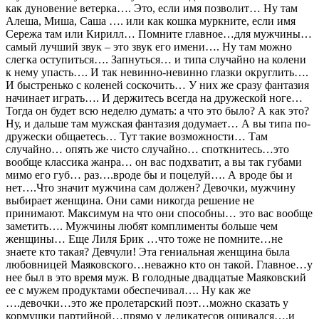
как дуновение ветерка…. Это, если имя позволит… Ну там
Алеша, Миша, Саша …. или как кошка муркните, если имя
Сережа там или Кирилл… Помните главное…для мужчины…
самый лучший звук – это звук его имени…. Ну там можно
слегка оступиться…. Запнуться… и типа случайно на колени
к нему упасть…. И так невинно-невинно глазки округлить….
И быстренько с коленей соскочить… У них же сразу фантазия
начинает играть…. И держитесь всегда на дружеской ноге…
Тогда он будет всю неделю думать: а что это было? А как это?
Ну, и дальше там мужская фантазия додумает… А вы типа по-
дружески общаетесь… Тут такие возможности… Там
случайно… опять же чисто случайно… споткнитесь…это
вообще классика жанра… он вас подхватит, а вы так губами
мимо его губ… раз….вроде бы и поцелуй…. А вроде бы и
нет….Что значит мужчина сам должен? Девочки, мужчину
выбирает женщина. Они сами никогда решение не
принимают. Максимум на что они способны… это вас вообще
заметить…. Мужчины любят комплименты больше чем
женщины… Еще Лиля Брик …что тоже не помните…не
знаете кто такая? Девчули! Эта гениальная женщина была
любовницей Маяковского…неважно кто он такой. Главное…у
нее был в это время муж. В голодные двадцатые Маяковский
ее с мужем продуктами обеспечивал…. Ну как же
….девочки…это же пролетарский поэт…можно сказать у
кормушки партийной…прямо у деликатесов ошивался….и