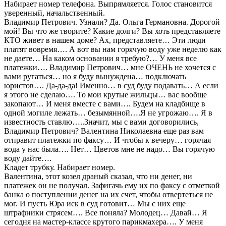
Набирает номер телефона. Выпрямляется. Голос становится
уверенный, начальственный.
Владимир Петрович. Узнали? Да. Ольга Германовна. Дорогой
мой! Вы что же творите? Какие долги? Вы хоть представляете
КТО живет в нашем доме? Ах, представляете… Эти люди
платят вовремя…. А вот вы нам горячую воду уже неделю как
не даете… На каком основании я требую?… У меня все
платежки…. Владимир Петрович… мне ОЧЕНЬ не хочется с
вами ругаться… но я буду вынуждена… подключать
юристов…. Да-да-да! Именно… в суд буду подавать… А если
я этого не сделаю…. То мои крутые жильцы… вас вообще
закопают… И меня вместе с вами…. Будем на кладбище в
одной могиле лежать… безымянной….Я не угрожаю…. Я в
известность ставлю…..Значит, мы с вами договорились,
Владимир Петрович? Валентина Николаевна еще раз вам
отправит платежки по факсу… И чтобы к вечеру… горячая
вода у нас была…. Нет… Цветов мне не надо… Вы горячую
воду дайте….
Кладет трубку. Набирает номер.
Валентина, этот козел драный сказал, что ни денег, ни
платежек он не получал. Зафигачь ему их по факсу с отметкой
банка о поступлении денег на их счет, чтобы отвертеться не
мог. И пусть Юра иск в суд готовит… Мы с них еще
штрафники стрясем…. Все поняла? Молодец… Давай… Я
сегодня на мастер-классе крутого парикмахера…. У меня