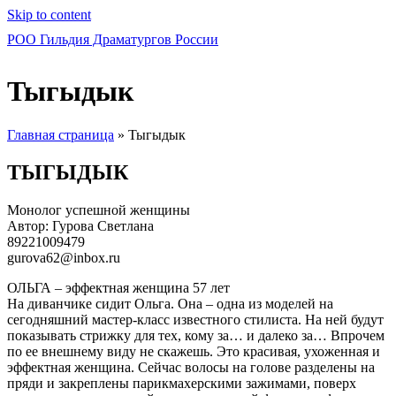
Skip to content
РОО Гильдия Драматургов России
Тыгыдык
Главная страница
»
Тыгыдык
ТЫГЫДЫК
Монолог успешной женщины
Автор: Гурова Светлана
89221009479
gurova62@inbox.ru
ОЛЬГА – эффектная женщина 57 лет
На диванчике сидит Ольга. Она – одна из моделей на
сегодняшний мастер-класс известного стилиста. На ней будут
показывать стрижку для тех, кому за… и далеко за… Впрочем
по ее внешнему виду не скажешь. Это красивая, ухоженная и
эффектная женщина. Сейчас волосы на голове разделены на
пряди и закреплены парикмахерскими зажимами, поверх