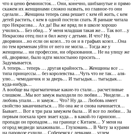
что я ценю феминисток… Они, конечно, шибзанутые и прямо
скажем их женщинами сложно назвать, но главное-то они
сделали… Женщина теперь сама решает с кем ей жить, с кем
детей растить, с кем в одной постели спать. Я раньше читала
про Некрасова… Ах да! Вы же вряд ли в школе хорошо
учились… Без обид… У меня младшая такая же… Так вот…у
Некрасова отец пил и бил жену с детьми. И что? Ну,
дворянин…но если он козел…то он и в графьях козел…Она
по тем временам уйти от него не могла… Тогда же у
женщины… ни профессии, ни образования… Не на улицу же
ей, дворянке, было идти милостыню просить…
Задумывается.
А теперь… теперь … другая крайность… Женщины все …
типа принцессы… без королевства….Чуть что не так… аля-
улю… чемоданчик и за дверь… И тыгыдык… тыгыдык…
куда-нибудь…
А вообще вы прагматичные какие-то стали… расчетливые
слишком…Мы вот замуж выходили по любви… Увидели… в
любовь упали… и замуж… Что? Ну да… Любовь имеет
свойство заканчиваться…. Но она же и снова начинается…
Бывает… Вот я три раза замужем была… И все по любви… За
первым поехала хрен знает куда… в какой-то гарнизон…
пропади он пропадом… на границе с Китаем… У меня на
огород медведи захаживали… Глухомань… В Читу за курами
на паровозе ездили… Соберемся с девками… углем