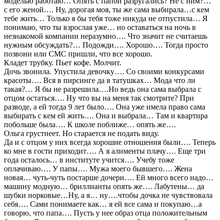
моделью работаю… Опять с папой разругались? Не с ним?…
с его женой…. Ну, дорогая моя, ты же сама выбирала…с кем
тебе жить… Только я бы тебя тоже никуда не отпустила… Я
понимаю, что ты взрослая уже… но оставаться на ночь в
незнакомой компании неразумно…. Что значит не считаешь
нужным обсуждать?… Подожди…. Хорошо…. Тогда просто
позвони или СМС пришли, что все хорошо.
Кладет трубку. Пьет кофе. Молчит.
Дочь звонила. Упустила девочку…. Со своими конкурсами
красоты…. Вся в пирсинге да в татушках… Мода что ли
такая?… Я бы не разрешила….Но ведь она сама выбрала с
отцом остаться…. Ну что вы на меня так смотрите? При
разводе, а ей тогда 9 лет было…. Она уже имела право сама
выбирать с кем ей жить…. Она и выбрала… Там и квартира
побольше была…. К школе поближе… опять же….
Ольга грустнеет. Но старается не подать виду.
Да и с отцом у них всегда хорошие отношения были…. Теперь
ко мне в гости приходит…. А я алименты плачу…. Еще три
года осталось… в институте учится…. Учебу тоже
оплачиваю…. У папы…. Мужа моего бывшего…. Жена
новая… чуть-чуть постарше дочери…. Ей много всего надо…
машину модную… бриллианты опять же…. Лабутены… да
шубки норковые…Ну, а я… ну….чтобы дочка не чувствовала
себя…. Сами понимаете как… я ей все сама и покупаю…а
говорю, что папа…. Пусть у нее образ отца положительным