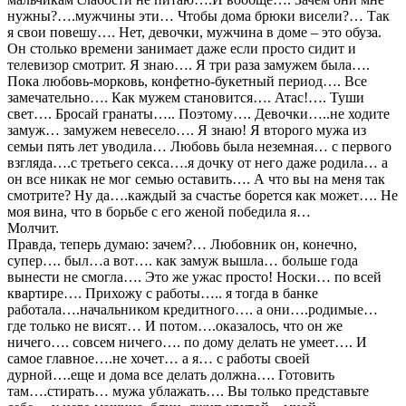
нужны?….мужчины эти… Чтобы дома брюки висели?… Так
я свои повешу…. Нет, девочки, мужчина в доме – это обуза.
Он столько времени занимает даже если просто сидит и
телевизор смотрит. Я знаю…. Я три раза замужем была….
Пока любовь-морковь, конфетно-букетный период…. Все
замечательно…. Как мужем становится…. Атас!…. Туши
свет…. Бросай гранаты….. Поэтому…. Девочки…..не ходите
замуж… замужем невесело…. Я знаю! Я второго мужа из
семьи пять лет уводила… Любовь была неземная… с первого
взгляда….с третьего секса….я дочку от него даже родила… а
он все никак не мог семью оставить…. А что вы на меня так
смотрите? Ну да….каждый за счастье борется как может…. Не
моя вина, что в борьбе с его женой победила я…
Молчит.
Правда, теперь думаю: зачем?… Любовник он, конечно,
супер…. был…а вот…. как замуж вышла… больше года
вынести не смогла…. Это же ужас просто! Носки… по всей
квартире…. Прихожу с работы….. я тогда в банке
работала….начальником кредитного…. а они….родимые…
где только не висят… И потом….оказалось, что он же
ничего…. совсем ничего…. по дому делать не умеет…. И
самое главное….не хочет… а я… с работы своей
дурной….еще и дома все делать должна…. Готовить
там….стирать… мужа ублажать…. Вы только представьте