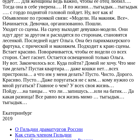
будет…. Для женщины ведь важно, чтобы ее отец любил….
Тогда она в себе уверена…. И по жизни…тыгыдык…тыгыдык
…. с гордо поднятой головой пойдет. Ну, вот как я!
Объявление по громкой связи: «Модели. На макияж. Все».
Начинается. Девочки, организованно. Пошли.
Уходит со сцены. На сцену выходят девушки-модели. Они
идут друг за другом и расходятся по сторонам, становятся
лесенкой. Последней идет Ольга. Она без парикмахерского
фартука, с прической и макияжем. Подходит к краю сцены.
Встает красиво. Поворачивается, чтобы ее видели со всех
сторон. Свет гаснет. Остается освещенной только Ольга.
Ну вот. Закончилось все. Куда пойти? Домой не хочу. Что мне
там делать? Пустая квартира… даже кошки нет…всех
пристроила… а что им у меня делать? Пусто. Чисто. Дорого.
Красиво. Пусто…Даже поругаться не с кем… кому нужно со
мной ругаться? Главное о чем? У всех своя жизнь…
Пойду….на танцы… что ли…запишусь….или на батик… Да
какая разница! Все равно вся жизнь мимо … тыгыдык…
тыгыдык…
Екатеринбург
2019
О Гильдии драматургов России
Как стать членом Гильдии