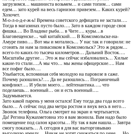
загрузимся… машиниста возьмем… и сами топим… сами
едем… зато курей на весь гарнизон привезем… Каких курей?
Хохочет.
М-о-л-о-д-е-ж-ь! Времена советского дефицита не застали….
Тогда в магазинах пусто было…. Зато в каждом городе своя
фишка…. Во Владике рыба… в Чите…. куры…в
Благовещенске… чай китайский…. В Комсомольске-на-
Амуре пиво…. Вот мы и мотались… У нас так и говорили: не
сгонять ли нам за пивасиком в Комсомольск? Это ж рядом…
всего-то каких-то тысяча километров… Дальний Восток….
Масштабы другие… Это ж вы сейчас избаловались… Хилые
какие-то стали….А мы что… мы жены офицерские…. Нам
все пофиг было….
Улыбается, вспоминая себя молодую на паровозе в саже.
Почему разошлись?…. Да не разошлись… Пограничный
конфликт…. И убили моего… лейтенантика….. что
поделаешь… военный… он и есть военный….
Задумывается.
Зато какой парень у меня остался! Ему тогда два года всего
было… А сейчас под два метра ростом и внук весь в него…
Звонок телефона. Ольга смотрит на экран и чертыхается.
Да! Регина Кужахметовна это я вам звонила. Вам надо было
помещение под салон красоты… Ну так я вам нашла… Завтра
смогу показать… А сегодня я для вас выторговываю
выгодную аренду… Никак не хотят снижаться по цене…. Но