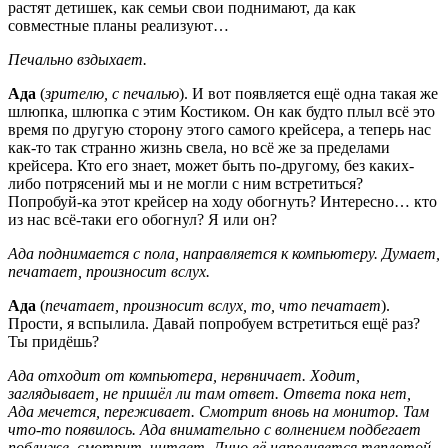
растят детишек, как семьи свои поднимают, да как
совместные планы реализуют…
Печально вздыхает.
Ада
(
зрителю, с печалью
). И вот появляется ещё одна такая же
шлюпка, шлюпка с этим Костиком. Он как будто плыл всё это
время по другую сторону этого самого крейсера, а теперь нас
как-то так странно жизнь свела, но всё же за пределами
крейсера. Кто его знает, может быть по-другому, без каких-
либо потрясений мы и не могли с ним встретиться?
Попробуй-ка этот крейсер на ходу обогнуть? Интересно… кто
из нас всё-таки его обогнул? Я или он?
Ада поднимается с пола, направляется к компьютеру. Думает,
печатает, произносит вслух.
Ада
(
печатает, произносит вслух, то, что печатает
).
Прости, я вспылила. Давай попробуем встретиться ещё раз?
Ты придёшь?
Ада отходит от компьютера, нервничает. Ходит,
заглядывает, не пришёл ли там ответ. Ответа пока нет,
Ада мечется, переживает. Смотрит вновь на монитор. Там
что-то появилось. Ада внимательно с волнением подбегает
поближе, смотрит, читает. Лицо её наполняется теплотой