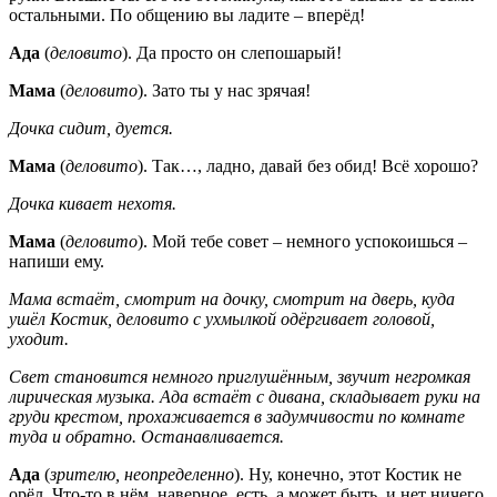
остальными. По общению вы ладите – вперёд!
Ада
(
деловито
). Да просто он слепошарый!
Мама
(
деловито
). Зато ты у нас зрячая!
Дочка сидит, дуется.
Мама
(
деловито
). Так…, ладно, давай без обид! Всё хорошо?
Дочка кивает нехотя.
Мама
(
деловито
). Мой тебе совет – немного успокоишься –
напиши ему.
Мама встаёт, смотрит на дочку, смотрит на дверь, куда
ушёл Костик, деловито с ухмылкой одёргивает головой,
уходит.
Свет становится немного приглушённым, звучит негромкая
лирическая музыка. Ада встаёт с дивана, складывает руки на
груди крестом, прохаживается в задумчивости по комнате
туда и обратно. Останавливается.
Ада
(
зрителю, неопределенно
). Ну, конечно, этот Костик не
орёл. Что-то в нём, наверное, есть, а может быть, и нет ничего.