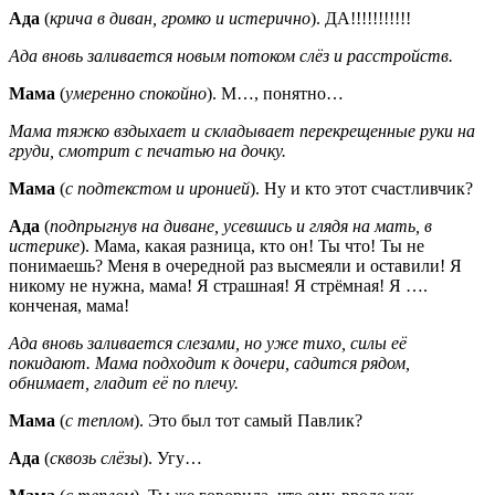
Ада
(
крича в диван, громко и истерично
). ДА!!!!!!!!!!!
Ада вновь заливается новым потоком слёз и расстройств.
Мама
(
умеренно спокойно
). М…, понятно…
Мама тяжко вздыхает и складывает перекрещенные руки на
груди, смотрит с печатью на дочку.
Мама
(
с подтекстом и иронией
). Ну и кто этот счастливчик?
Ада
(
подпрыгнув на диване, усевшись и глядя на мать, в
истерике
). Мама, какая разница, кто он! Ты что! Ты не
понимаешь? Меня в очередной раз высмеяли и оставили! Я
никому не нужна, мама! Я страшная! Я стрёмная! Я ….
конченая, мама!
Ада вновь заливается слезами, но уже тихо, силы её
покидают. Мама подходит к дочери, садится рядом,
обнимает, гладит её по плечу.
Мама
(
с теплом
). Это был тот самый Павлик?
Ада
(
сквозь слёзы
). Угу…