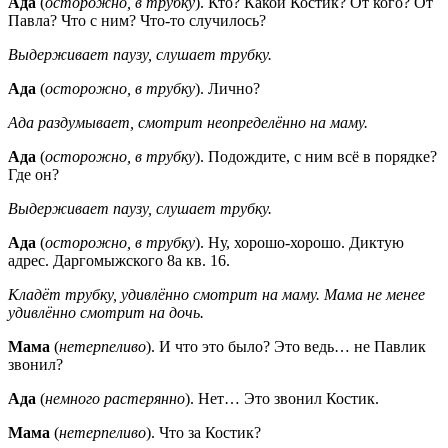
Ада
(
осторожно, в трубку
). Кто? Какой Костик? От кого? От
Павла? Что с ним? Что-то случилось?
Выдерживает паузу, слушает трубку.
Ада
(
осторожно, в трубку
). Лично?
Ада раздумывает, смотрит неопределённо на маму.
Ада
(
осторожно, в трубку
). Подождите, с ним всё в порядке?
Где он?
Выдерживает паузу, слушает трубку.
Ада
(
осторожно, в трубку
). Ну, хорошо-хорошо. Диктую
адрес. Даргомыжского 8а кв. 16.
Кладёт трубку, удивлённо смотрит на маму. Мама не менее
удивлённо смотрит на дочь.
Мама
(
нетерпеливо
). И что это было? Это ведь… не Павлик
звонил?
Ада
(
немного растерянно
). Нет… Это звонил Костик.
Мама
(
нетерпеливо
). Что за Костик?