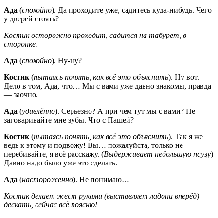
Ада
(
спокойно
). Да проходите уже, садитесь куда-нибудь. Чего
у дверей стоять?
Костик осторожно проходит, садится на табурет, в
сторонке.
Ада
(
спокойно
). Ну-ну?
Костик
(
пытаясь понять, как всё это объяснить
). Ну вот.
Дело в том, Ада, что… Мы с вами уже давно знакомы, правда
— заочно.
Ада
(
удивлённо
). Серьёзно? А при чём тут мы с вами? Не
заговаривайте мне зубы. Что с Пашей?
Костик
(
пытаясь понять, как всё это объяснить
). Так я же
ведь к этому и подвожу! Вы… пожалуйста, только не
перебивайте, я всё расскажу. (
Выдерживает небольшую паузу
)
Давно надо было уже это сделать.
Ада
(
настороженно
). Не понимаю…
Костик делает жест руками (выставляет ладони вперёд),
дескать, сейчас всё поясню!