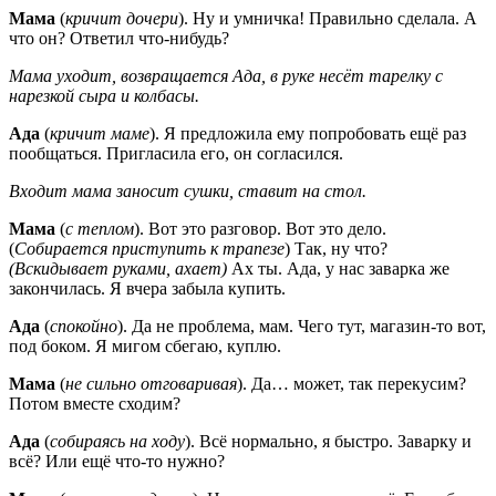
Мама
(
кричит дочери
). Ну и умничка! Правильно сделала. А
что он? Ответил что-нибудь?
Мама уходит, возвращается Ада, в руке несёт тарелку с
нарезкой сыра и колбасы.
Ада
(
кричит маме
). Я предложила ему попробовать ещё раз
пообщаться. Пригласила его, он согласился.
Входит мама заносит сушки, ставит на стол.
Мама
(
с теплом
). Вот это разговор. Вот это дело.
(
Собирается приступить к трапезе
) Так, ну что?
(Вскидывает руками, ахает)
Ах ты. Ада, у нас заварка же
закончилась. Я вчера забыла купить.
Ада
(
спокойно
). Да не проблема, мам. Чего тут, магазин-то вот,
под боком. Я мигом сбегаю, куплю.
Мама
(
не сильно отговаривая
). Да… может, так перекусим?
Потом вместе сходим?
Ада
(
собираясь на ходу
). Всё нормально, я быстро. Заварку и
всё? Или ещё что-то нужно?