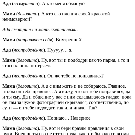
Ада
(
возмущенно
). А кто меня обманул?
Мама
(
деловито
). А кто его пленил своей красотой
неимоверной?
Ада смотрит на мать скептически.
Мама
(
поправляет себя
). Внутренней!
Ада
(
неопределённо
). Нууууу… я.
Мама
(
деловито
). Ну, вот ты и подбодри как-то парня, а то и
этого хлопца потеряем.
Ада
(
неопределённо
). Он же тебе не понравился?
Мама
(
деловито
). А я с ним жить и не собираюсь. Главное,
чтобы он тебе нравился. А я вижу, что он тебе понравился, да
и ты ему. Да и общение у вас с ним складывалось гладко, пока
он там за чужой фотографией скрывался, соответственно, по
сути — он тебе подходит, так или иначе. Так?
Ада
(
неопределённо
). Не знаю… Наверное.
Мама
(
деловито
). Ну, вот и бери бразды правления в свои
руки. Внешне ты его не оттолкнула, как это бывало со всеми