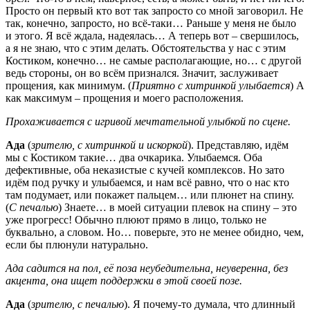
Просто он первый кто вот так запросто со мной заговорил. Не
так, конечно, запросто, но всё-таки… Раньше у меня не было
и этого. Я всё ждала, надеялась… А теперь вот – свершилось,
а я не знаю, что с этим делать. Обстоятельства у нас с этим
Костиком, конечно… не самые располагающие, но… с другой
ведь стороны, он во всём признался. Значит, заслуживает
прощения, как минимум. (
Приятно с хитринкой улыбается
) А
как максимум – прощения и моего расположения.
Прохаживается с игривой мечтательной улыбкой по сцене.
Ада
(
зрителю, с хитринкой и искоркой
). Представляю, идём
мы с Костиком такие… два очкарика. Улыбаемся. Оба
дефективные, оба неказистые с кучей комплексов. Но зато
идём под ручку и улыбаемся, и нам всё равно, что о нас кто
там подумает, или покажет пальцем… или плюнет на спину.
(
С печалью
) Знаете… в моей ситуации плевок на спину – это
уже прогресс! Обычно плюют прямо в лицо, только не
буквально, а словом. Но… поверьте, это не менее обидно, чем,
если бы плюнули натурально.
Ада садится на пол, её поза неубедительна, неуверенна, без
акцента, она ищет поддержки в этой своей позе.
Ада
(
зрителю, с печалью
). Я почему-то думала, что длинный