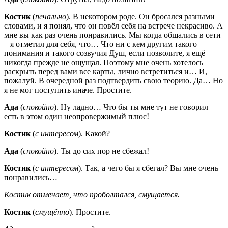
Костик
(
печально
). В некотором роде. Он бросался разными
словами, и я понял, что он повёл себя на встрече некрасиво. А
мне вы как раз очень понравились. Мы когда общались в сети
– я отметил для себя, что… Что ни с кем другим такого
понимания и такого созвучия Душ, если позволите, я ещё
никогда прежде не ощущал. Поэтому мне очень хотелось
раскрыть перед вами все карты, лично встретиться и… И,
пожалуй. В очередной раз подтвердить свою теорию. Да… Но
я не мог поступить иначе. Простите.
Ада
(
спокойно
). Ну ладно… Что бы ты мне тут не говорил –
есть в этом один неопровержимый плюс!
Костик
(
с интересом
). Какой?
Ада
(
спокойно
). Ты до сих пор не сбежал!
Костик
(
с интересом
). Так, а чего бы я сбегал? Вы мне очень
понравились…
Костик отмечает, что проболтался, смущается.
Костик
(
смущённо
). Простите.