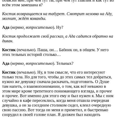
объясни мне, при чём тут ты, при чём тут Павлик и как тут во
всём этом замешана я?
Костик возвращается на табурет. Смотрит неловко на Аду,
молчит, ждёт команды.
Ада
(
нервно, вопросительно
). Ну?
Костик продолжает свой рассказ, а Ада садится обратно на
диван.
Костик
(
печально
). Паша, он… Бабник он, в общем. У него
этих тельных историй столько…
Ада
(
нервно, вопросительно
). Тельных?
Костик
(
печально
). Ну, в том смысле, что его интересуют
только тела. Но для того, чтобы до этих самых тел добраться,
нужно же девушку сначала раскачать, подготовить. О Душе
там напеть, о взаимопонимании, о том, как всё неважно в
этом мире кроме трепетного понимающего взгляда, и прочее
и прочее. Вот именно для этого ему и был нужен я. Мы с ним
случайно в кафе пересеклись, когда меня отшила очередная
девушка, а он за соседним столиком сидел, клеил очередную
свою пассию. Вот тогда он меня и приметил, и быстренько
соорудил в своей голове план. Я должен был находить