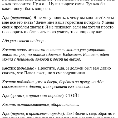
– как говорится. Ну а я… Ну вы видите сами. Тут как бы…
какие могут быть вопросы.
Ада
(
нервничая
). Я не могу понять, к чему вы клоните? Зачем
мне всё это знать? Зачем мне ваша горестная история? У меня
своих проблем хватает. Я не психолог, если вы хотели просто
поговорить и облегчить свою участь, то я попрошу вас…
Ада указывает на дверь.
Костик вновь жестами пытается как-то урегулировать
этот вопрос, но потом сдаётся. Вздыхает. Встаёт, идёт
молча с поникшей головой к двери на выход.
Костик
(
печально
). Простите, Ада. Я должен был вам давно
сказать, что Павел лжец, но я смалодушничал.
Костик подходит уже к двери, берётся за ручку, но Ада
соскакивает с дивана, и одёргивает его голосом.
Ада
(
громко, в приказном порядке
). СТОЙ!
Костик останавливается, оборачивается.
Ада
(
нервно, в приказном порядке
). Так! Значит, сядь обратно и