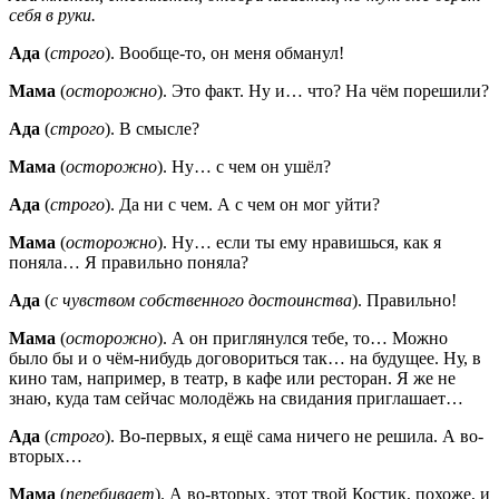
себя в руки.
Ада
(
строго
). Вообще-то, он меня обманул!
Мама
(
осторожно
). Это факт. Ну и… что? На чём порешили?
Ада
(
строго
). В смысле?
Мама
(
осторожно
). Ну… с чем он ушёл?
Ада
(
строго
). Да ни с чем. А с чем он мог уйти?
Мама
(
осторожно
). Ну… если ты ему нравишься, как я
поняла… Я правильно поняла?
Ада
(
с чувством собственного достоинства
). Правильно!
Мама
(
осторожно
). А он приглянулся тебе, то… Можно
было бы и о чём-нибудь договориться так… на будущее. Ну, в
кино там, например, в театр, в кафе или ресторан. Я же не
знаю, куда там сейчас молодёжь на свидания приглашает…
Ада
(
строго
). Во-первых, я ещё сама ничего не решила. А во-
вторых…
Мама
(
перебивает
). А во-вторых, этот твой Костик, похоже, и