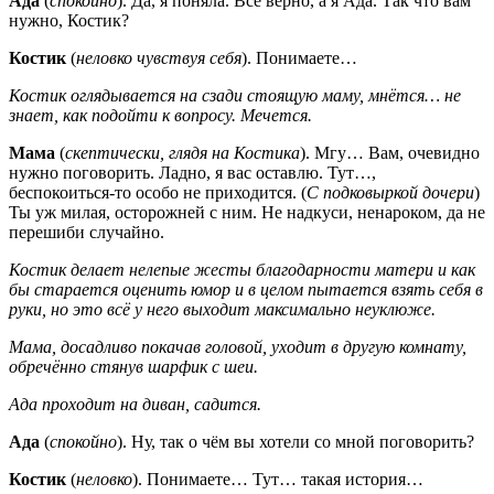
Ада
(
спокойно
). Да, я поняла. Всё верно, а я Ада. Так что вам
нужно, Костик?
Костик
(
неловко чувствуя себя
). Понимаете…
Костик оглядывается на сзади стоящую маму, мнётся… не
знает, как подойти к вопросу. Мечется.
Мама
(
скептически, глядя на Костика
). Мгу… Вам, очевидно
нужно поговорить. Ладно, я вас оставлю. Тут…,
беспокоиться-то особо не приходится. (
С подковыркой дочери
)
Ты уж милая, осторожней с ним. Не надкуси, ненароком, да не
перешиби случайно.
Костик делает нелепые жесты благодарности матери и как
бы старается оценить юмор и в целом пытается взять себя в
руки, но это всё у него выходит максимально неуклюже.
Мама, досадливо покачав головой, уходит в другую комнату,
обречённо стянув шарфик с шеи.
Ада проходит на диван, садится.
Ада
(
спокойно
). Ну, так о чём вы хотели со мной поговорить?
Костик
(
неловко
). Понимаете… Тут… такая история…