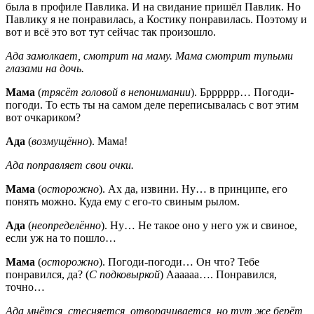
была в профиле Павлика. И на свидание пришёл Павлик. Но
Павлику я не понравилась, а Костику понравилась. Поэтому и
вот и всё это вот тут сейчас так произошло.
Ада замолкает, смотрит на маму. Мама смотрит тупыми
глазами на дочь.
Мама
(
трясёт головой в непонимании
). Брррррр… Погоди-
погоди. То есть ты на самом деле переписывалась с вот этим
вот очкариком?
Ада
(
возмущённо
). Мама!
Ада поправляет свои очки.
Мама
(
осторожно
). Ах да, извини. Ну… в принципе, его
понять можно. Куда ему с его-то свиным рылом.
Ада
(
неопределённо
). Ну… Не такое оно у него уж и свиное,
если уж на то пошло…
Мама
(
осторожно
). Погоди-погоди… Он что? Тебе
понравился, да? (
С подковыркой
) Аааааа…. Понравился,
точно…
Ада мнётся, стесняется, отворачивается, но тут же берёт