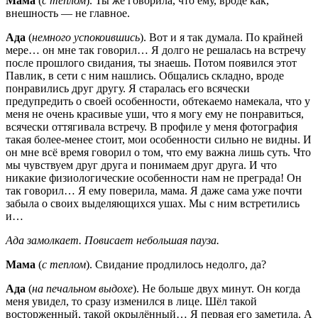
Мама
(
с теплом
). Ты же говорила, что ему, вроде как,
внешность — не главное.
Ада
(
немного успокоившись
). Вот и я так думала. По крайней
мере… он мне так говорил… Я долго не решалась на встречу
после прошлого свидания, ты знаешь. Потом появился этот
Павлик, в сети с ним нашлись. Общались складно, вроде
понравились друг другу. Я старалась его всячески
предупредить о своей особенности, обтекаемо намекала, что у
меня не очень красивые уши, что я могу ему не понравиться,
всячески оттягивала встречу. В профиле у меня фотография
такая более-менее стоит, мои особенности сильно не видны. И
он мне всё время говорил о том, что ему важна лишь суть. Что
мы чувствуем друг друга и понимаем друг друга. И что
никакие физиологические особенности нам не преграда! Он
так говорил… Я ему поверила, мама. Я даже сама уже почти
забыла о своих выделяющихся ушах. Мы с ним встретились
и…
Ада замолкает. Повисает небольшая пауза.
Мама
(
с теплом
). Свидание продлилось недолго, да?
Ада
(
на печальном выдохе
). Не больше двух минут. Он когда
меня увидел, то сразу изменился в лице. Шёл такой
восторженный, такой окрылённый… Я первая его заметила. А