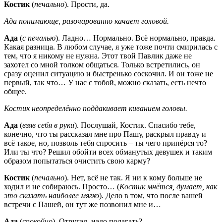
Костик
(
печально
). Прости, да.
Ада понимающе, разочарованно качает головой.
Ада
(
с печалью
). Ладно… Нормально. Всё нормально, правда.
Какая разница. В любом случае, я уже тоже почти смирилась с
тем, что я никому не нужна. Этот твой Павлик даже не
захотел со мной толком общаться. Только встретились, он
сразу оценил ситуацию и быстренько соскочил. И он тоже не
первый, так что… У нас с тобой, можно сказать, есть нечто
общее.
Костик неопределённо поддакивает киванием головы.
Ада
(
взяв себя в руки
). Послушай, Костик. Спасибо тебе,
конечно, что ты рассказал мне про Пашу, раскрыл правду и
всё такое, но, позволь тебя спросить – ты чего припёрся то?
Или ты что? Решил обойти всех обманутых девушек и таким
образом попытаться очистить свою карму?
Костик
(
печально
). Нет, всё не так. Я ни к кому больше не
ходил и не собираюсь. Просто… (
Костик мнётся, думает, как
это сказать наиболее мягко
). Дело в том, что после вашей
встречи с Пашей, он тут же позвонил мне и…
Ада
(
спокойно
). Отругал, надо полагать?