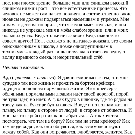
нос, или плохое зрение, большие уши или слишком высокий,
слишком низкий рост – это всё естественные процессы. Что
человек не может сам на это повлиять и соответственно такие
нюансы не должны подвергаться насмешкам и упрёкам. Мне
и мама с детства говорила, что я самая замечательная, и она
никогда не упрекала меня в моём слабом зрении, или в моих
больших ушах. Ведь это же не главное? Ведь главное-то
совсем другое! Но… сколько я не пыталась доказать это своим
одноклассникам в школе, а позже одногруппникам в
техникуме – каждый раз лишь получала в ответ очередную
волну взрывного смеха, и неоригинальный стёб.
Печально вздыхает.
Ада
(
зрителю, с печалью
). Я давно смирилась с тем, что мне
суждено так всю жизнь и прожить за бортом крейсера
идущего по волнам нормальной жизни. Этот крейсер с
обычными нормальными людьми идёт своей дорогой, порой
не туда идёт, но идёт. А я, как будто в шлюпке, где-то рядом на
тросу, как на буксире бултыхаюсь. Вроде и по волнам жизни
плыву, но плыву в стороне от людей, в стороне от общества. И
мне на этот крейсер никак не забраться… А так хочется
посмотреть, что там на борту? Как там на этом крейсере? Как
там люди ходят, как они общаются, как взаимодействуют
между собой. Как они встречаются, влюбляются, женятся. Как