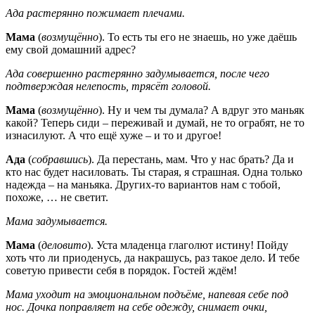
Ада растерянно пожимает плечами.
Мама
(
возмущённо
). То есть ты его не знаешь, но уже даёшь
ему свой домашний адрес?
Ада совершенно растерянно задумывается, после чего
подтверждая нелепость, трясёт головой.
Мама
(
возмущённо
). Ну и чем ты думала? А вдруг это маньяк
какой? Теперь сиди – переживай и думай, не то ограбят, не то
изнасилуют. А что ещё хуже – и то и другое!
Ада
(
собравшись
). Да перестань, мам. Что у нас брать? Да и
кто нас будет насиловать. Ты старая, я страшная. Одна только
надежда – на маньяка. Других-то вариантов нам с тобой,
похоже, … не светит.
Мама задумывается.
Мама
(
деловито
). Уста младенца глаголют истину! Пойду
хоть что ли приоденусь, да накрашусь, раз такое дело. И тебе
советую привести себя в порядок. Гостей ждём!
Мама уходит на эмоциональном подъёме, напевая себе под
нос. Дочка поправляет на себе одежду, снимает очки,