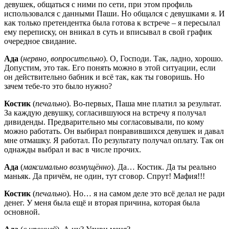
девушек, общаться с ними по сети, при этом профиль
использовался с данными Паши. Но общался с девушками я. И
как только претендентка была готова к встрече – я пересылал
ему переписку, он вникал в суть и вписывал в свой график
очередное свидание.
Ада
(
нервно, вопросительно
). О, Господи. Так, ладно, хорошо.
Допустим, это так. Его понять можно в этой ситуации, если
он действительно бабник и всё так, как ты говоришь. Но
зачем тебе-то это было нужно?
Костик
(
печально
). Во-первых, Паша мне платил за результат.
За каждую девушку, согласившуюся на встречу я получал
дивиденды. Предварительно мы согласовывали, по кому
можно работать. Он выбирал понравившихся девушек и давал
мне отмашку. Я работал. По результату получал оплату. Так он
однажды выбрал и вас в числе прочих.
Ада
(
максимально возмущённо
). Да… Костик. Да ты реально
маньяк. Да причём, не один, тут сговор. Спрут! Мафия!!!
Костик
(
печально
). Но… я на самом деле это всё делал не ради
денег. У меня была ещё и вторая причина, которая была
основной.