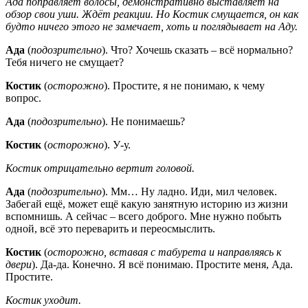
Ада поправляет волосы, демонстративно выставляет на
обзор свои уши. Ждёт реакции. Но Костик смущается, он как
будто ничего этого не замечает, хоть и поглядывает на Аду.
Ада
(
подозрительно
). Что? Хочешь сказать – всё нормально?
Тебя ничего не смущает?
Костик
(
осторожно
). Простите, я не понимаю, к чему
вопрос.
Ада
(
подозрительно
). Не понимаешь?
Костик
(
осторожно
). У-у.
Костик отрицательно вертит головой.
Ада
(
подозрительно
). Мм… Ну ладно. Иди, мил человек.
Забегай ещё, может ещё какую занятную историю из жизни
вспомнишь. А сейчас – всего доброго. Мне нужно побыть
одной, всё это переварить и переосмыслить.
Костик
(
осторожно, вставая с табурета и направляясь к
двери
). Да-да. Конечно. Я всё понимаю. Простите меня, Ада.
Простите.
Костик уходит.