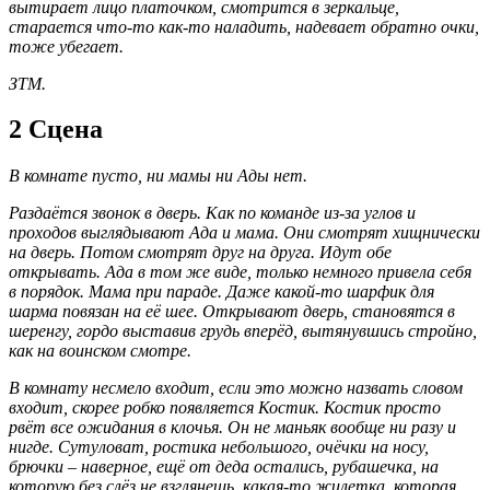
вытирает лицо платочком, смотрится в зеркальце,
старается что-то как-то наладить, надевает обратно очки,
тоже убегает.
ЗТМ.
2 Сцена
В комнате пусто, ни мамы ни Ады нет.
Раздаётся звонок в дверь. Как по команде из-за углов и
проходов выглядывают Ада и мама. Они смотрят хищнически
на дверь. Потом смотрят друг на друга. Идут обе
открывать. Ада в том же виде, только немного привела себя
в порядок. Мама при параде. Даже какой-то шарфик для
шарма повязан на её шее. Открывают дверь, становятся в
шеренгу, гордо выставив грудь вперёд, вытянувшись стройно,
как на воинском смотре.
В комнату несмело входит, если это можно назвать словом
входит, скорее робко появляется Костик. Костик просто
рвёт все ожидания в клочья. Он не маньяк вообще ни разу и
нигде. Сутуловат, ростика небольшого, очёчки на носу,
брючки – наверное, ещё от деда остались, рубашечка, на
которую без слёз не взглянешь, какая-то жилетка, которая