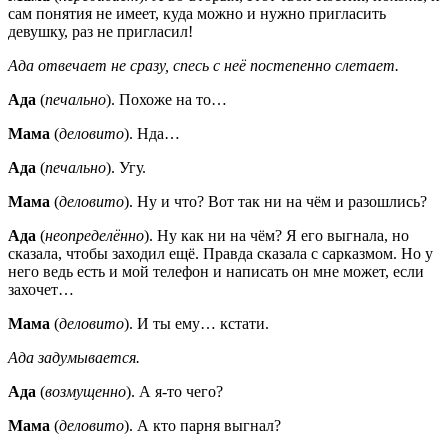
сам понятия не имеет, куда можно и нужно пригласить
девушку, раз не пригласил!
Ада отвечает не сразу, спесь с неё постепенно слетает.
Ада
(
печально
). Похоже на то…
Мама
(
деловито
). Нда…
Ада
(
печально
). Угу.
Мама
(
деловито
). Ну и что? Вот так ни на чём и разошлись?
Ада
(
неопределённо
). Ну как ни на чём? Я его выгнала, но
сказала, чтобы заходил ещё. Правда сказала с сарказмом. Но у
него ведь есть и мой телефон и написать он мне может, если
захочет…
Мама
(
деловито
). И ты ему… кстати.
Ада задумывается.
Ада
(
возмущенно
). А я-то чего?
Мама
(
деловито
). А кто парня выгнал?