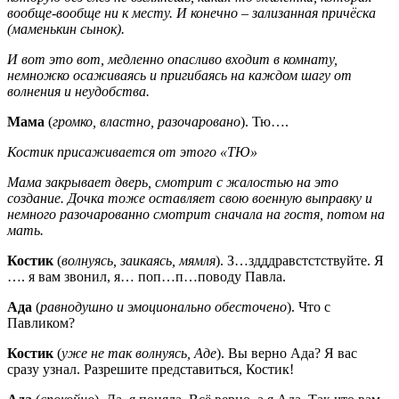
вообще-вообще ни к месту. И конечно – зализанная причёска
(маменькин сынок).
И вот это вот, медленно опасливо входит в комнату,
немножко осаживаясь и пригибаясь на каждом шагу от
волнения и неудобства.
Мама
(
громко, властно, разочаровано
). Тю….
Костик присаживается от этого «ТЮ»
Мама закрывает дверь, смотрит с жалостью на это
создание. Дочка тоже оставляет свою военную выправку и
немного разочарованно смотрит сначала на гостя, потом на
мать.
Костик
(
волнуясь, заикаясь, мямля
). З…здддравстстствуйте. Я
…. я вам звонил, я… поп…п…поводу Павла.
Ада
(
равнодушно и эмоционально обесточено
). Что с
Павликом?
Костик
(
уже не так волнуясь, Аде
). Вы верно Ада? Я вас
сразу узнал. Разрешите представиться, Костик!