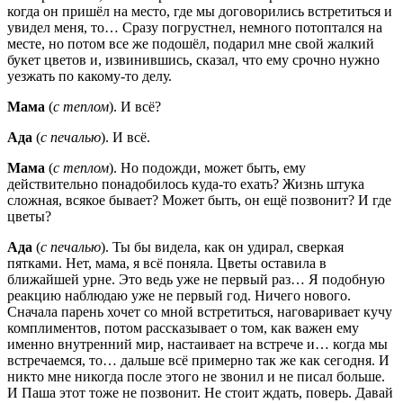
когда он пришёл на место, где мы договорились встретиться и
увидел меня, то… Сразу погрустнел, немного потоптался на
месте, но потом все же подошёл, подарил мне свой жалкий
букет цветов и, извинившись, сказал, что ему срочно нужно
уезжать по какому-то делу.
Мама
(
с теплом
). И всё?
Ада
(
с печалью
). И всё.
Мама
(
с теплом
). Но подожди, может быть, ему
действительно понадобилось куда-то ехать? Жизнь штука
сложная, всякое бывает? Может быть, он ещё позвонит? И где
цветы?
Ада
(
с печалью
). Ты бы видела, как он удирал, сверкая
пятками. Нет, мама, я всё поняла. Цветы оставила в
ближайшей урне. Это ведь уже не первый раз… Я подобную
реакцию наблюдаю уже не первый год. Ничего нового.
Сначала парень хочет со мной встретиться, наговаривает кучу
комплиментов, потом рассказывает о том, как важен ему
именно внутренний мир, настаивает на встрече и… когда мы
встречаемся, то… дальше всё примерно так же как сегодня. И
никто мне никогда после этого не звонил и не писал больше.
И Паша этот тоже не позвонит. Не стоит ждать, поверь. Давай