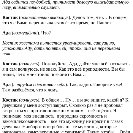
Ада садится поудобней, принимает деловую выжидательную
позу, внимательно слушает.
Костик
(
основательно выдохнув
). Делов том, что… В общем,
это я с Вами переписывался всё это время, не Павлик.
Ада
(
возмущённо
). Что?
Костик жестами пытается урегулировать ситуацию,
успокоить Аду, дать понять ей, чтобы она не перебивала
пока.
Костик
(
волнуясь
). Пожалуйста, Ада, дайте мне всё рассказать,
я и сам волнуюсь, не знаю. Как это всё преподнести. Вы бы
знали, чего мне стоило позвонить Вам…
Ада
(
с трудом сдерживая себя
). Так, ладно. Говорите уже!
Там разберёмся, что к чему.
Костик
(
волнуясь
). В общем… Ну… вы же видите, какой я? К
девушкам у меня доступ закрыт. Сколько раз я не пробовал
встречаться с противоположным полом – всё тщётно. Я
понимаю, моя внешность, природная скромность и
закомплексованность – всё это мужчину не красит в глазах
девушки. Наоборот востребованы те мужчины, которые
нагловатые, самоуверенные, с харизмой! Такие, чтобы… Орёл