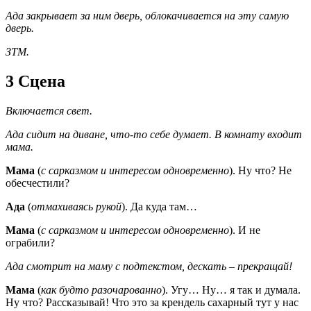
Ада закрывает за ним дверь, облокачивается на эту самую
дверь.
ЗТМ.
3 Сцена
Включается свет.
Ада сидит на диване, что-то себе думает. В комнату входит
мама.
Мама
(
с сарказмом и интересом одновременно
). Ну что? Не
обесчестили?
Ада
(
отмахиваясь рукой
). Да куда там…
Мама
(
с сарказмом и интересом одновременно
). И не
ограбили?
Ада смотрит на маму с подтекстом, дескать – прекращай!
Мама
(
как будто разочарованно
). Угу… Ну… я так и думала.
Ну что? Рассказывай! Что это за крендель сахарный тут у нас