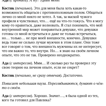
Ада
(
с иронией
). А ну? Удиви меня?
Костик
(
печально
). Это для меня была хоть какая-то
возможность общаться с противоположным полом. Общаться
лично со мной никто не хотел. А так, за маской чужого
профиля я чувствовал, что… ещё на что-то гожусь. Что я могу
кому-то нравиться, даже волновать. Я стал понимать, что мой
внутренний мир может понравиться девушке, что девушки
готовы со мной встречаться и даже не только встречаться,
но… только… не при моей внешности, конечно. Девушки
ведь тоже не сильно лучше мужчин в этом плане. Они тоже
все говорят о том, что внешность мужчины их не интересует,
что им важно то, что внутри. Но… я знаю на своём личном
опыте, что это не так. Проверено неоднократно.
Ада
(
с интересом
). Ммм… И сколько раз ты проверил эту
свою теорию на личном опыте, если не секрет?
Костик
(
печально, не сразу отвечая
). Достаточно.
Повисает небольшая пауза. Переглядываются, думают о чём-
то о своём.
Ада
(
с интересом
). Хорошо. Значит…, я была одной из тех,
кого ты готовил для Павлика?