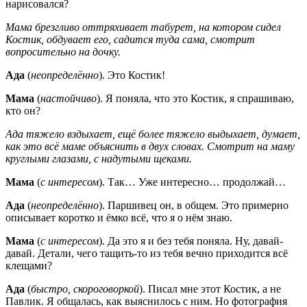
нарисовался?
Мама брезгливо оттряхивает табурет, на котором сидел
Костик, обдувает его, садится туда сама, смотрит
вопросительно на дочку.
Ада
(
неопределённо
). Это Костик!
Мама
(
настойчиво
). Я поняла, что это Костик, я спрашиваю,
кто он?
Ада тяжело вздыхает, ещё более тяжело выдыхает, думает,
как это всё маме объяснить в двух словах. Смотрит на маму
круглыми глазами, с надутыми щеками.
Мама
(
с интересом
). Так… Уже интересно… продолжай…
Ада
(
неопределённо
). Паршивец он, в общем. Это примерно
описывает коротко и ёмко всё, что я о нём знаю.
Мама
(
с интересом
). Да это я и без тебя поняла. Ну, давай-
давай. Детали, чего тащить-то из тебя вечно приходится всё
клещами?
Ада
(
быстро, скороговоркой
). Писал мне этот Костик, а не
Павлик. Я общалась, как выяснилось с ним. Но фотография