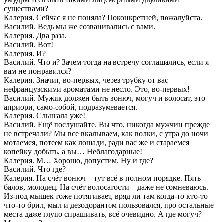
существами?
Калерия. Сейчас я не поняла? Поконкретней, пожалуйста.
Василий. Ведь мы же созванивались с вами.
Калерия. Два раза.
Василий. Вот!
Калерия. И?
Василий. Что и? Зачем тогда на встречу соглашались, если я
вам не понравился?
Калерия. Значит, во-первых, через трубку от вас
нефранцузскими ароматами не несло. Это, во-первых!
Василий. Мужик должен быть вонюч, могуч и волосат, это
априори, само-собой, подразумевается.
Калерия. Слышала уже!
Василий. Ещё послушайте. Вы что, никогда мужчин прежде
не встречали? Мы все вкалываем, как волки, с утра до ночи
мотаемся, потеем как лошади, ради вас же и стараемся
копейку добыть, а вы… Неблагодарные!
Калерия. М… Хорошо, допустим. Ну и где?
Василий. Что где?
Калерия. На счёт вонюч – тут всё в полном порядке. Пять
балов, молодец. На счёт волосатости – даже не сомневаюсь.
Из-под мышек тоже потягивает, вряд ли там когда-то кто-то
что-то брил, мыл и дезодорантом пользовался, про остальные
места даже глупо спрашивать, всё очевидно. А где могуч?