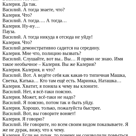
Калерия. Да так.
Василий. А тогда знаете, что?
Калерия. Что?
Василий. А тогда…. А тогда…
Калерия. Ну-ну…
Пауза.
Василий. А тогда никуда я отсюда не уйду!
Калерия. Что?
Василий демонстративно садится на середину.
Калерия. Мне что, полицию вызвать?
Василий. Слушайте, вот вы.. Вы… Я прямо не знаю. Имя
такое необычное – Калерия. Вы же Калерия?
Калерия. Калерия, и что?
Василий. Вот. А ведёте себя как какая-то типичная Машка,
Светка, Катька… Кто там ещё есть. Маринка, Наташка…
Калерия. Хватит, я поняла к чему вы клоните.
Василий. Нет, я всё-таки поясню.
Калерия. Может, всё-таки не надо?
Василий. Я поясню, потом так и быть уйду.
Калерия. Хорошо, только, пожалуйста быстрее.
Василий. Вот, вы говорите воняет!
Калерия. Я говорю?
Василий. Не говорите, но всем своим видом показываете. Я
же не дурак, вижу, что к чему.
Калерия. Если не дурак, то почему не соизволили помыться,