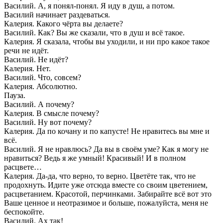
Василий. А, я понял-понял. Я иду в душ, а потом.
Василий начинает раздеваться.
Калерия. Какого чёрта вы делаете?
Василий. Как? Вы же сказали, что в душ и всё такое.
Калерия. Я сказала, чтобы вы уходили, и ни про какое такое
речи не идёт.
Василий. Не идёт?
Калерия. Нет.
Василий. Что, совсем?
Калерия. Абсолютно.
Пауза.
Василий. А почему?
Калерия. В смысле почему?
Василий. Ну вот почему?
Калерия. Да по кочану и по капусте! Не нравитесь вы мне и
всё.
Василий. Я не нравлюсь? Да вы в своём уме? Как я могу не
нравиться? Ведь я же умный! Красивый! И в полном
расцвете…
Калерия. Да-да, что верно, то верно. Цветёте так, что не
продохнуть. Идите уже отсюда вместе со своим цветением,
расцветанием. Красотой, перчинками. Забирайте всё вот это
Ваше ценное и неотразимое и больше, пожалуйста, меня не
беспокойте.
Василий. Ах так!