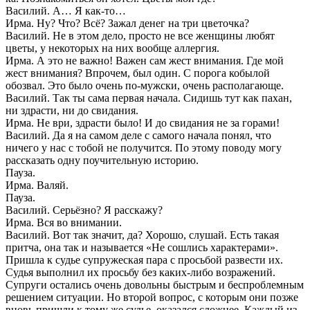
Василий. А… Я как-то…
Ирма. Ну? Что? Всё? Зажал денег на три цветочка?
Василий. Не в этом дело, просто не все женщины любят
цветы, у некоторых на них вообще аллергия.
Ирма. А это не важно! Важен сам жест внимания. Где мой
жест внимания? Впрочем, был один. С порога кобылой
обозвал. Это было очень по-мужски, очень располагающе.
Василий. Так ты сама первая начала. Сидишь тут как пахан,
ни здрасти, ни до свидания.
Ирма. Не ври, здрасти было! И до свидания не за горами!
Василий. Да я на самом деле с самого начала понял, что
ничего у нас с тобой не получится. По этому поводу могу
рассказать одну поучительную историю.
Пауза.
Ирма. Валяй.
Пауза.
Василий. Серьёзно? Я расскажу?
Ирма. Вся во внимании.
Василий. Вот так значит, да? Хорошо, слушай. Есть такая
притча, она так и называется «Не сошлись характерами».
Пришла к судье супружеская пара с просьбой развести их.
Судья выполнил их просьбу без каких-либо возражений.
Супруги остались очень довольны быстрым и беспроблемным
решением ситуации. Но второй вопрос, с которым они позже
вновь пришли к тому же судье, оказался сложнее. Каждый из