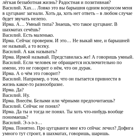
лёгкая беззаботная жизнь? Радостная и позитивная?
Василий. Хах… Ловко это вы барышня одним вопросом меня
в цугцванг загнали. Хоть да, хоть нет ответь – в любом случае
будет звучать нелепо.
Ирма. А… Умный типа? Знаешь, что такое цугцванг. В
шахматах сечёшь?
Василий. Есть маленько.
Ирма. Сейчас проверим. И это… Не выкай мне, и барышней
не называй, а то всеку.
Василий. А как называть?
Ирма. Ирмой называй. Представилась же! А говоришь умный.
Василий. Если человек не обращается исключительно по
имени, это не говорит о нём, что он дурак.
Ирма. А о чём это говорит?
Василий. Например, о том, что он пытается привнести в
жизнь какое-то разнообразие.
Ирма. Да?
Василий. Ну.
Ирма. Внесём. Белыми или чёрными предпочитаешь?
Василий. Сейчас не понял?
Ирма. Да ты и тогда не понял. Ты хоть что-нибудь вообще
понимаешь?
Василий. Э-э-э-э…
Ирма. Понятно. Про цугцванги мне кто сейчас лечил? Дофига
умного тут строит, в шахматах, говоришь, шаришь.