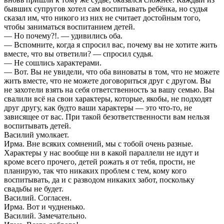
бывших супругов хотел сам воспитывать ребёнка, но судья
сказал им, что никого из них не считает достойным того,
чтобы заниматься воспитанием детей.
— Но почему?!. — удивились оба.
— Вспомните, когда я спросил вас, почему вы не хотите жить
вместе, что вы ответили? — спросил судья.
— Не сошлись характерами.
— Вот. Вы не увидели, что оба виноваты в том, что не можете
жить вместе, что не можете договориться друг с другом. Вы
не захотели взять на себя ответственность за вашу семью. Вы
свалили всё на свои характеры, которые, якобы, не подходят
друг другу, как будто ваши характеры — это что-то, не
зависящее от вас. При такой безответственности вам нельзя
воспитывать детей.
Василий умолкает.
Ирма. Вне всяких сомнений, мы с тобой очень разные.
Характеры у нас вообще ни в какой параллели не идут и
кроме всего прочего, детей рожать я от тебя, прости, не
планирую, так что никаких проблем с тем, кому кого
воспитывать, да и с разводом никаких забот, поскольку
свадьбы не будет.
Василий. Согласен.
Ирма. Вот и чудненько.
Василий. Замечательно.