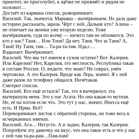
приютит, не приголубит, к щёчке не прижмёт и рядом не
положит…
Достаёт из кармана список, разворачивает.
Василий. Так, значится. Марьяна – вычёркиваем. Не дала даже
историю рассказать, зараза. Чёрт с ней. Дальше кто? Алина –
не отвечает на звонки уже вторую неделю. Тоже
вычёркиваем, судя по всему — ничего там не обломится. Это
кто у нас? Таня… Или Тоня? Да нет, Таня. Что за Таня? А,
Таня! Ну Таня, там… Та-ра-та-там. Нда,с…
Вздыхает. Вычёркивает.
Василий. Что мы тут имеем в сухом остатке? Вот. Калерия.
Или Карелия? Нет, Карелия, это местность. Республика такая
в составе России. О, видите, что знаю? Не соврал, умён
чертовски. А это Калерия. Вроде как Лера, значит. Я с ней
даже разок по телефону общался. Ничётакая.
Смотрит список.
Василий. Кто ещё остался? Так, это я вычеркнул, эта
вычеркнула меня. Это у нас Агата. Но она какая-то мутная.
Не, её на потом если что. Это тут у нас, значит, Инесса ещё
есть. И Ирма. Всё?
Переворачивает листок с обратной стороны, он тоже весь в
исчирканных именах.
Василий. Ага… Негусто. А и ладно, Калерия, так Калерия.
Попробуем эту дамочку на вкус, что она такое есть и что у нас
с ней там та-ра-рам…Пам-пам!