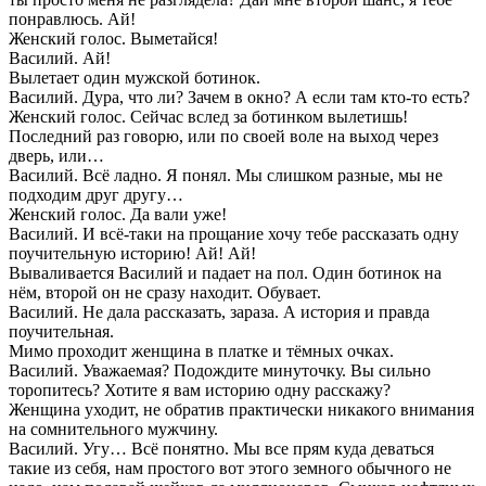
понравлюсь. Ай!
Женский голос. Выметайся!
Василий. Ай!
Вылетает один мужской ботинок.
Василий. Дура, что ли? Зачем в окно? А если там кто-то есть?
Женский голос. Сейчас вслед за ботинком вылетишь!
Последний раз говорю, или по своей воле на выход через
дверь, или…
Василий. Всё ладно. Я понял. Мы слишком разные, мы не
подходим друг другу…
Женский голос. Да вали уже!
Василий. И всё-таки на прощание хочу тебе рассказать одну
поучительную историю! Ай! Ай!
Вываливается Василий и падает на пол. Один ботинок на
нём, второй он не сразу находит. Обувает.
Василий. Не дала рассказать, зараза. А история и правда
поучительная.
Мимо проходит женщина в платке и тёмных очках.
Василий. Уважаемая? Подождите минуточку. Вы сильно
торопитесь? Хотите я вам историю одну расскажу?
Женщина уходит, не обратив практически никакого внимания
на сомнительного мужчину.
Василий. Угу… Всё понятно. Мы все прям куда деваться
такие из себя, нам простого вот этого земного обычного не