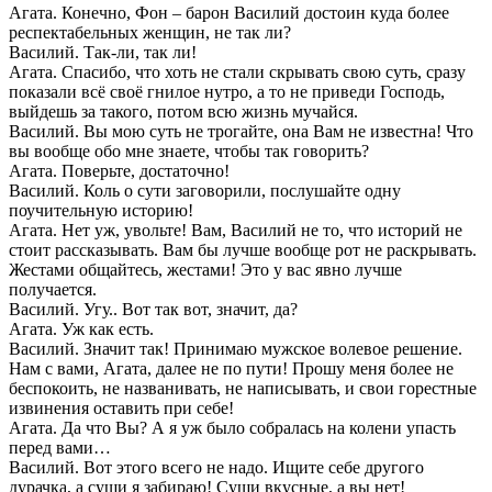
Агата. Конечно, Фон – барон Василий достоин куда более
респектабельных женщин, не так ли?
Василий. Так-ли, так ли!
Агата. Спасибо, что хоть не стали скрывать свою суть, сразу
показали всё своё гнилое нутро, а то не приведи Господь,
выйдешь за такого, потом всю жизнь мучайся.
Василий. Вы мою суть не трогайте, она Вам не известна! Что
вы вообще обо мне знаете, чтобы так говорить?
Агата. Поверьте, достаточно!
Василий. Коль о сути заговорили, послушайте одну
поучительную историю!
Агата. Нет уж, увольте! Вам, Василий не то, что историй не
стоит рассказывать. Вам бы лучше вообще рот не раскрывать.
Жестами общайтесь, жестами! Это у вас явно лучше
получается.
Василий. Угу.. Вот так вот, значит, да?
Агата. Уж как есть.
Василий. Значит так! Принимаю мужское волевое решение.
Нам с вами, Агата, далее не по пути! Прошу меня более не
беспокоить, не названивать, не написывать, и свои горестные
извинения оставить при себе!
Агата. Да что Вы? А я уж было собралась на колени упасть
перед вами…
Василий. Вот этого всего не надо. Ищите себе другого
дурачка, а суши я забираю! Суши вкусные, а вы нет!