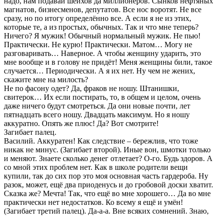
надо, нам подавай шейхов да миллионеров. Сынков нефтяных
магнатов, бизнесменов, депутатов. Все нос воротят. Не все
сразу, но по итогу определённо все. А если я не из этих,
которые те, а из простых, обычных. Так и что мне теперь?
Ничего? Я мужик! Обычный нормальный мужик. Не пью!
Практически. Не курю! Практически. Матом… Могу не
разговаривать… Наверное. А чтобы женщину ударить, это
мне вообще и в голову не придёт! Меня женщины били, такое
случается… Периодически. А я их нет. Ну чем не жених,
скажите мне на милость?
Не по фасону одет? Да, фраков не ношу. Штанишки,
свитерок… Их если постирать, то, в общем и целом, очень
даже ничего будут смотреться. Да они новые почти, лет
пятнадцать всего ношу. Двадцать максимум. Но я ношу
аккуратно. Опять же плюс! Да? Вот смотрите!
Загибает палец.
Василий. Аккуратен! Как следствие – бережлив, что тоже
никак не минус. (Загибает второй). Иные вон, шмотки только
и меняют. Знаете сколько денег отлетает? О-го. Будь здоров. А
со мной этих проблем нет. Как в школе родители вещи
купили, так до сих пор это моя основная часть гардероба. Ну
разок, может, ещё два приоденусь и до гробовой доски хватит.
Сказка же? Мечта! Так, что ещё во мне хорошего… Да во мне
практически нет недостатков. Ко всему я ещё и умён!
(Загибает третий палец). Да-а-а. Вне всяких сомнений. Знаю,