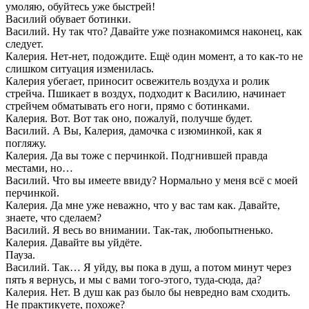
умоляю, обуйтесь уже быстрей!
Василий обувает ботинки.
Василий. Ну так что? Давайте уже познакомимся наконец, как
следует.
Калерия. Нет-нет, подождите. Ещё один момент, а то как-то не
слишком ситуация изменилась.
Калерия убегает, приносит освежитель воздуха и ролик
стрейча. Пшикает в воздух, подходит к Василию, начинает
стрейчем обматывать его ноги, прямо с ботинками.
Калерия. Вот. Вот так оно, пожалуй, получше будет.
Василий. А Вы, Калерия, дамочка с изюминкой, как я
погляжу.
Калерия. Да вы тоже с перчинкой. Подгнившей правда
местами, но…
Василий. Что вы имеете ввиду? Нормально у меня всё с моей
перчинкой.
Калерия. Да мне уже неважно, что у вас там как. Давайте,
знаете, что сделаем?
Василий. Я весь во внимании. Так-так, любопытненько.
Калерия. Давайте вы уйдёте.
Пауза.
Василий. Так… Я уйду, вы пока в душ, а потом минут через
пять я вернусь, и мы с вами того-этого, туда-сюда, да?
Калерия. Нет. В душ как раз было бы невредно вам сходить.
Не практикуете, похоже?