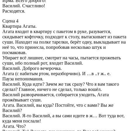
Ирма. Всего доброго!
Василий. Счастливо!
Расходятся.
Сцена 4
Квартира Агаты.
Агата входит в квартиру с пакетом в руке, разувается,
скидывает кофточку, подходит к столу, вытаскивает из пакета
суши. Находит на полке тарелки, берёт одну, выкладывает на
неё то, что принесла, попробовав несколько штук и
посмаковав.
Убирает всё лишнее, смотрит на часы, пытается прожевать
суши, ибо полный рот, входит Василий.
Василий. Доброго вечерочка.
Агата (с набитым ртом, неразборчиво). И …в ..т ж.. е.
Пауза непонимания.
Василий. Куда идти? Зачем же так сразу? Что я вам такого
сделал? Главное, ничего не сделал, только вошёл.
Василий разворачивается, собирается уходить, Агата
прожёвывает суши.
Агата. Василий, вы куда? Постойте, что с вами? Вы же
Василий?
Василий. Я-то Василий, а вы сами идите в ж… Вот туда вот,
куда меня послали!
Агата. Что?