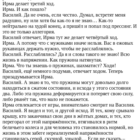
Ирма делает третий ход.
Ирма. И как пошло?
Василий. Да не очень, если честно. Думал, встретят меня
радушно, ну или хотя бы как-то я не знаю… Как-то
нейтрально на худой конец, а пришёл и попал под прессинг. И
это не только аллегория.
Василий отвечает, Ирма тут же делает четвёртый ход.
Ирма. А потому что с мужиками иначе нельзя. Вас в ежовых
рукавицах держать нужно, чтобы не расслаблялись.
Василий. Расслаблялись? Да я и слова такого не знаю! Всю
жизнь в напряжении. Как пружина натянутая.
Ирма. Что ты знаешь о пружинах, шахматист? Ходи!
Василий, ещё немного подумав, отвечает ходом. Теперь
призадумывается Ирма.
Василий. А знаю я то, что пружины могут довольно долго
находиться в сжатом состоянии, и исхода у этого состояния
два. Либо эта пружина деформируется и потеряет свою силу,
либо рванёт так, что мало не покажется.
Ирма отвлекается от игры, внимательно смотрит на Василия.
Василий. Я видел и тот, и другой исход. И тех, кому срывало
крышу, кто заканчивал свои дни в жёлтых домах, и тех, кто
перегорал от этой напряжённости, втягивался в ритм
беличьего колеса и для человека это становилось нормой, но
жизнь в этом забеге нереализуемой напряжённости
становилась серой, скучной, унылой… Если не сказать –