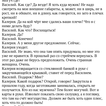
Могуч где?
Василий. Как где? Да везде! Я хоть куда мужик! Не надо
смотреть на мои внешние габариты, я, может, ни в ширь, не в
рост, ни в обхвате, ни в длину, как говорится, но зато в плечах
крепкий!
Калерия. Да на кой чёрт мне сдались ваши плечи? Что я с
ними делать буду?
Василий. Как что? Восхищаться!
Калерия. Да?
Василий. Конечно!
Калерия. А у меня другое предложение. Сейчас.
Калерия уходит.
Василий. Не знаю, что она там опять придумала, но мне это
уже не нравится. В прошлый раз со стрейчем вернулась. В
этот раз даже не берусь предположить. Очень странная
женщина. Очень.
Калерия возвращается со стеклянной банкой в руке с
закручивающейся крышкой, ставит её перед Василием.
Василий. Подарок? Мне?
Калерия. Какой подарок? Открой, говорю! Закрутила в
прошлом году, когда заготовками занималась, открыть не
получается. Кто из нас мужчина? Тем более могучий. Вот и
карты в руки. Извольте показать свою силушку, а я погляжу,
что там на счёт могущества. Должен же быть хоть один плюс,
хоть что-то должно быть!