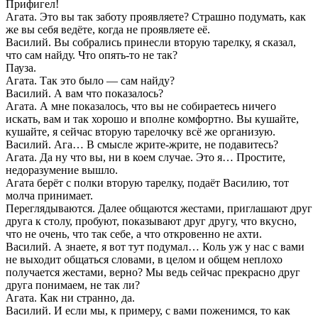
Прифигел!
Агата. Это вы так заботу проявляете? Страшно подумать, как
же вы себя ведёте, когда не проявляете её.
Василий. Вы собрались принесли вторую тарелку, я сказал,
что сам найду. Что опять-то не так?
Пауза.
Агата. Так это было — сам найду?
Василий. А вам что показалось?
Агата. А мне показалось, что вы не собираетесь ничего
искать, вам и так хорошо и вполне комфортно. Вы кушайте,
кушайте, я сейчас вторую тарелочку всё же организую.
Василий. Ага… В смысле жрите-жрите, не подавитесь?
Агата. Да ну что вы, ни в коем случае. Это я… Простите,
недоразумение вышло.
Агата берёт с полки вторую тарелку, подаёт Василию, тот
молча принимает.
Переглядываются. Далее общаются жестами, приглашают друг
друга к столу, пробуют, показывают друг другу, что вкусно,
что не очень, что так себе, а что откровенно не ахти.
Василий. А знаете, я вот тут подумал… Коль уж у нас с вами
не выходит общаться словами, в целом и общем неплохо
получается жестами, верно? Мы ведь сейчас прекрасно друг
друга понимаем, не так ли?
Агата. Как ни странно, да.
Василий. И если мы, к примеру, с вами поженимся, то как