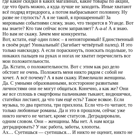
где какие скидки в каких магазинах, какие товары по акции,
где что брать можно, а куда лучше не заходить. Иные хватают
всё подряд втридорога, а потом выбрасывают половину. Ну
разве не глупость? А я не такой, я прошаренный! За
мировыми событиями слежу, знаю, что творится в Уганде. Вот
вы знаете? Кто там сейчас всем заправляет? А-а-а! А я знаю.
Но вам не скажу. Зачем мне конкуренты.
Вот, кстати, ещё один плюс – я неповторимый! Единственный
в своём роде! Уникальный! (Загибает четвёртый палец). И это
только навскидку. А если пораскинуть, поискать подольше, то
никаких пальцев на руках и ногах не хватит перечислить все
мои положительности.
Да. Кстати, о положительности. Вот с этим как раз дело
обстоит не очень. Положить меня никто рядом с собой не
хочет. А всё почему? А я вам скажу. Измельчали женщины.
Да. С умными образованными, всесторонне развитыми
личностями они не могут общаться. Конечно, а как же? Они
же все сплошь в смартфоны пальчиками тыкают, видюшечки,
статейки листают, да что там ещё есть? Такое всякое. Если
музыка, то два притопа, три прихлопа. Если что-то читают, то
только любовные романы. Да и это в прошлом, сейчас уже
никто ничего не читает, кроме статусов. Деградировали,
одним словом. Они – женщины. Мы нет. А нам когда
деградировать? У нас работа, заботы, хлопоты.
Ах… Суетишься — суетишься… И никто не оценит, никто не