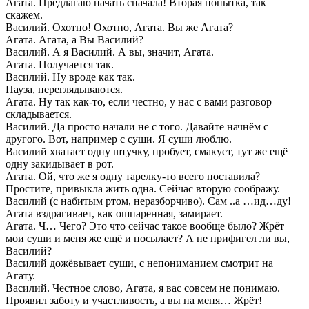
Агата. Предлагаю начать сначала! Вторая попытка, так
скажем.
Василий. Охотно! Охотно, Агата. Вы же Агата?
Агата. Агата, а Вы Василий?
Василий. А я Василий. А вы, значит, Агата.
Агата. Получается так.
Василий. Ну вроде как так.
Пауза, переглядываются.
Агата. Ну так как-то, если честно, у нас с вами разговор
складывается.
Василий. Да просто начали не с того. Давайте начнём с
другого. Вот, например с суши. Я суши люблю.
Василий хватает одну штучку, пробует, смакует, тут же ещё
одну закидывает в рот.
Агата. Ой, что же я одну тарелку-то всего поставила?
Простите, привыкла жить одна. Сейчас вторую соображу.
Василий (с набитым ртом, неразборчиво). Сам ..а …ид…ду!
Агата вздрагивает, как ошпаренная, замирает.
Агата. Ч… Чего? Это что сейчас такое вообще было? Жрёт
мои суши и меня же ещё и посылает? А не прифигел ли вы,
Василий?
Василий дожёвывает суши, с непониманием смотрит на
Агату.
Василий. Честное слово, Агата, я вас совсем не понимаю.
Проявил заботу и участливость, а вы на меня… Жрёт!