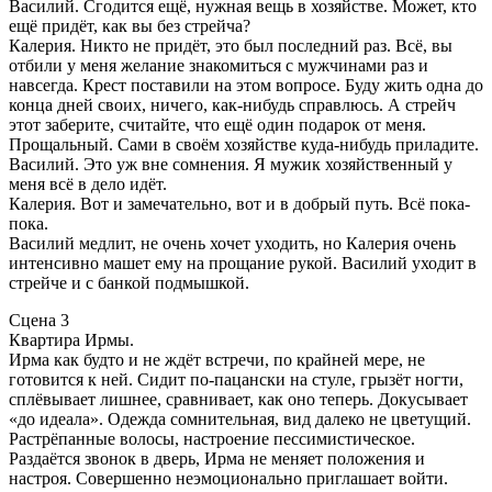
Василий. Сгодится ещё, нужная вещь в хозяйстве. Может, кто
ещё придёт, как вы без стрейча?
Калерия. Никто не придёт, это был последний раз. Всё, вы
отбили у меня желание знакомиться с мужчинами раз и
навсегда. Крест поставили на этом вопросе. Буду жить одна до
конца дней своих, ничего, как-нибудь справлюсь. А стрейч
этот заберите, считайте, что ещё один подарок от меня.
Прощальный. Сами в своём хозяйстве куда-нибудь приладите.
Василий. Это уж вне сомнения. Я мужик хозяйственный у
меня всё в дело идёт.
Калерия. Вот и замечательно, вот и в добрый путь. Всё пока-
пока.
Василий медлит, не очень хочет уходить, но Калерия очень
интенсивно машет ему на прощание рукой. Василий уходит в
стрейче и с банкой подмышкой.
Сцена 3
Квартира Ирмы.
Ирма как будто и не ждёт встречи, по крайней мере, не
готовится к ней. Сидит по-пацански на стуле, грызёт ногти,
сплёвывает лишнее, сравнивает, как оно теперь. Докусывает
«до идеала». Одежда сомнительная, вид далеко не цветущий.
Растрёпанные волосы, настроение пессимистическое.
Раздаётся звонок в дверь, Ирма не меняет положения и
настроя. Совершенно неэмоционально приглашает войти.