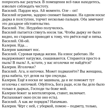
попросить вас разуться. В помещении всё-таки находитесь,
извольте соблюдать чистоту.
Василий. Пардон муа. Ай моменто. Оле – оп!
Василий играючи, задорно снимает башмаки. На одном носке
дырка в полступни, торчит несколько пальцев. Оба замечают
это досадное обстоятельство.
Василий. Упс. Неудобно получилось.
Василий пытается стянуть носок так. Чтобы дырку не было
видно, но старания приводят к тому, что рвётся ещё и пятка.
Василий. Ой-ой.
Калерия. Нда…
Калерия зажимает нос.
Василий. Суровая правда жизни. На износ работаю. Не
выдерживают нагрузки, снашиваются. Стираются просто в
пыль! В пыль! А, кстати, у вас иголочки не найдётся?
Калерия. Иголочки?
Василий. Ага, и ниточки. Может подмахнёте? Вы женщина,
рука набита, тут делов на три секунды.
Калерия. Ещё я носки не зашивала, да и не поможет тут
иголочка с ниточкой. Обуйтесь, Бога ради, если бы дело было
только в дырках, Господи ты боже мой.
Калерия бежит за вентилятором, ставит, включает.
Распахивает окно (если оно есть).
Василий. А как же порядок? Напачкаю.
Калерия. Чёрт с ней, с уборкой, помою – подмету, только,