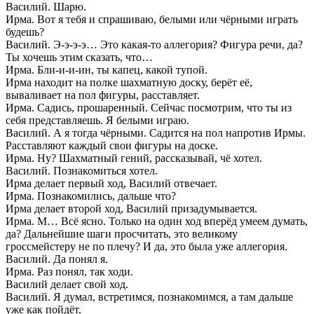
Василий. Шарю.
Ирма. Вот я тебя и спрашиваю, белыми или чёрными играть
будешь?
Василий. Э-э-э-э… Это какая-то аллегория? Фигура речи, да?
Ты хочешь этим сказать, что…
Ирма. Бли-и-и-ин, ты капец, какой тупой.
Ирма находит на полке шахматную доску, берёт её,
вываливает на пол фигуры, расставляет.
Ирма. Садись, прошаренный. Сейчас посмотрим, что ты из
себя представляешь. Я белыми играю.
Василий. А я тогда чёрными. Садится на пол напротив Ирмы.
Расставляют каждый свои фигуры на доске.
Ирма. Ну? Шахматный гений, рассказывай, чё хотел.
Василий. Познакомиться хотел.
Ирма делает первый ход, Василий отвечает.
Ирма. Познакомились, дальше что?
Ирма делает второй ход, Василий призадумывается.
Ирма. М… Всё ясно. Только на один ход вперёд умеем думать,
да? Дальнейшие шаги просчитать, это великому
гроссмейстеру не по плечу? И да, это была уже аллегория.
Василий. Да понял я.
Ирма. Раз понял, так ходи.
Василий делает свой ход.
Василий. Я думал, встретимся, познакомимся, а там дальше
уже как пойдёт.