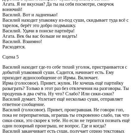
Агата. Я не вкусная? Да ты на себя посмотри, сморчок
вонючий!
Василий. Вот и ладненько!
Василий находит упаковку из-под суши, скидывает туда всё с
тарелок, берёт это добро подмышку.
Василий. Удачи в поиске партнёра!
Агата. Век бы вас больше не видеть!
Василий. Взаимно!
Расходятся.
Сцена 5
Василий находит где-то себе тихий уголок, пристраивается с
добытой упаковкой суши. Садится, начинает есть. Ему
приходит аудиосообщение от Ирмы. Включает.
Ирма (голосовое). Привет, жулик. Не хочешь ещё партийку
разыграть? Только в этот раз без отвлечения на разговоры. Ты
продуешь в два счёта. Ну что? Слабо? Или сики-сики?
Василий думает. Уплетает ещё несколько суши, отправляет
ответное сообщение.
Василий (голосовое). Привет, проигравшая. Не говори гоп,
пока не перепрыгнешь, играешь ты откровенно слабо, так что
сики-сики, это скорее к тебе. Но если не терпится познать ещё
один позорный проигрыш, не вопрос. Где и когда?
Василий заканчивает есть суши, получает серию текстовых