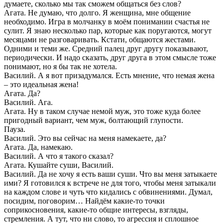
думаете, сколько мы так сможем общаться без слов?
Агата. Не думаю, что долго. Я женщина, мне общение
необходимо. Игра в молчанку в моём понимании счастья не
сулит. Я знаю несколько пар, которые как поругаются, могут
месяцами не разговаривать. Кстати, общаются жестами.
Одними и теми же. Средний палец друг другу показывают,
периодически. И надо сказать, друг друга в этом смысле тоже
понимают, но я бы так не хотела.
Василий. А я вот призадумался. Есть мнение, что немая жена
– это идеальная жена!
Агата. Да?
Василий. Ага.
Агата. Ну в таком случае немой муж, это тоже куда более
пригодный вариант, чем муж, болтающий глупости.
Пауза.
Василий. Это вы сейчас на меня намекаете, да?
Агата. Да, намекаю.
Василий. А что я такого сказал?
Агата. Кушайте суши, Василий.
Василий. Да не хочу я есть ваши суши. Что вы меня затыкаете
ими? Я готовился к встрече не для того, чтобы меня затыкали
на каждом слове и чуть что кидались с обвинениями. Думал,
посидим, поговорим… Найдём какие-то точки
соприкосновения, какие-то общие интересы, взгляды,
стремления. А тут, что ни слово, то агрессия и сплошное