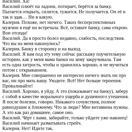
Василий. Ха!
Василий плюёт на ладони, потирает, берётся за банку.
Пытается открыть, силится, тужится. Не получается. Он её и
так и эдак… Ни в какую.
Калерия. Похоже, нет ничего. Таких бесперспективных
мужчин я ещё ни встречала. Всё, оставьте банку, сама открою.
Вон отсюда!
Василий. Да я просто болел недавно, слабость, последствия.
Что вы на меня накинулись?
Калерия. Банку в сторонку и на выход.
Василий. Я вам под эту тему сейчас расскажу поучительную
историю, как у меня мама банки на зиму закручивала. Там
есть одна хитрость, чтобы и хранилось хорошо, и не мучиться
потом с открыванием.
Калерия. Мне совершенно не интересно ничего знать ни про
вас, ни про мать вашу. Уходите. Всё! Нет больше терпения.
Проваливайте!
Василий. Хорошо, я уйду. А это (показывает на банку), заберу
с собой в качестве морального ущерба и душевного утешения.
Я после болезни, говорю. Никакого сочувствия, полное
равнодушие к ближнему. Что за люди? Мне витамины нужны.
А это как раз домашнее, самое оно.
Василий. Чёрт с вами, забирайте, только уйдите уже наконец!
Василий начинает разматывать стрейч.
Калерия. Нет! Идите так.