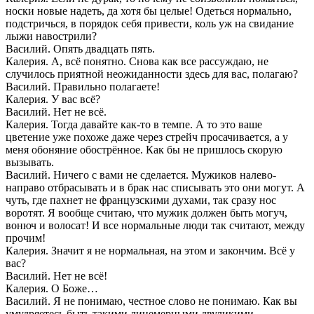
носки новые надеть, да хотя бы целые! Одеться нормально,
подстричься, в порядок себя привести, коль уж на свидание
лыжи навострили?
Василий. Опять двадцать пять.
Калерия. А, всё понятно. Снова как все рассуждаю, не
случилось приятной неожиданности здесь для вас, полагаю?
Василий. Правильно полагаете!
Калерия. У вас всё?
Василий. Нет не всё.
Калерия. Тогда давайте как-то в темпе. А то это ваше
цветение уже похоже даже через стрейч просачивается, а у
меня обоняние обострённое. Как бы не пришлось скорую
вызывать.
Василий. Ничего с вами не сделается. Мужиков налево-
направо отбрасывать и в брак нас списывать это они могут. А
чуть, где пахнет не французскими духами, так сразу нос
воротят. Я вообще считаю, что мужик должен быть могуч,
вонюч и волосат! И все нормальные люди так считают, между
прочим!
Калерия. Значит я не нормальная, на этом и закончим. Всё у
вас?
Василий. Нет не всё!
Калерия. О Боже…
Василий. Я не понимаю, честное слово не понимаю. Как вы
умудряетесь быть такими лицемерными двуликими