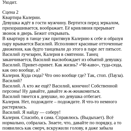
Уходит.
Сцена 2
Квартира Калерии.
Девушка ждёт в гости мужчину. Вертится перед зеркалом,
прихорашивается, воображает. Её кривляния прерывает
звонок в дверь. Бежит открывать.
В квартиру в танце уже притянув Калерию к себе и образуя
пару врывается Василий. Исполняют красивые отточенные
движения, как будто танцевали до этого в паре лет пятьсот.
Василий лучезарен, Калерия в смятении. Танец
заканчивается, Василий высвобождает из объятий девушку.
Василий. Привет-привет. Как жизнь? «Чё-каво», туда-сюда,
как оно вообще, а?
Калерия. Куда сюда? Что оно вообще где? Так, стоп. (Пауза).
Василий?
Василий. А кто же ещё? Василий, конечно! Собственной
персоны! Ну давайте, давайте ж-ж-жнакомиться.
Василий тянется к девушке, но девушка отбегает.
Калерия. Нет, подождите – подождите. Я что-то немного
растерялась.
Василий. Я найду — соберу!
Калерия. Спасибо, я сама. Справлюсь. (Выдыхает). Всё
нормально, собралась. Знаете, что, давайте по порядку, а то
появились как смерч, вскружили голову, я даже забыла