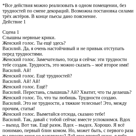
*Все действия можно реализовать в одном помещении, без
трудностей по смене декораций. Возможна постановка силами
трёх актёров. В конце пьесы дано пояснение.
Действие 1
Сцена 1
Слышны нервные крики.
Женский голос. Ты ещё здесь?
Василий. Да, я очень настойчивый и не привык отступать
перед трудностями.
Женский голос. Замечательно, тогда я сейчас эти трудности
тебе создам. Трудность, это можно сказать – моё второе имя!
Василий. Ай!
Женский голос. Ещё трудностей?
Василий. Ай! Ай!
Женский голос. Ещё?
Василий. Перестань, слышишь? Ай? Хватит, что ты делаешь?
Женский голос. То, что ты любишь. Трудности создаю.
Василий. Это не трудности, а тяжкие телесные! Это, между
прочим, статья!
Женский голос. Выметайся отсюда, сказано тебе!
Василий. Так, давай с тобой сейчас вместе успокоимся. Вдох
– выход. Вот так. Ещё разок. Вдох – выдох. Хорошо. Я всё
понимаю, первый блин комом. Но, может быть, с первого раза
ты просто меня не разглядела? Дай мне второй шанс, я тебе