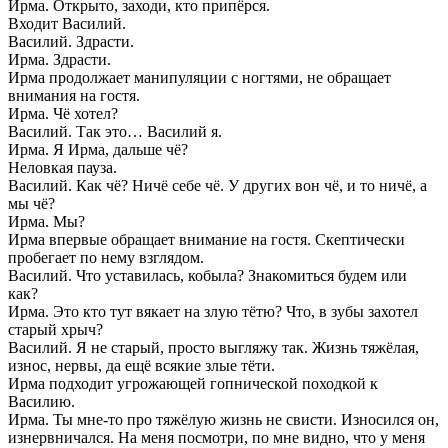
Ирма. Открыто, заходи, кто припёрся.
Входит Василий.
Василий. Здрасти.
Ирма. Здрасти.
Ирма продолжает манипуляции с ногтями, не обращает
внимания на гостя.
Ирма. Чё хотел?
Василий. Так это… Василий я.
Ирма. Я Ирма, дальше чё?
Неловкая пауза.
Василий. Как чё? Ничё себе чё. У других вон чё, и то ничё, а
мы чё?
Ирма. Мы?
Ирма впервые обращает внимание на гостя. Скептически
пробегает по нему взглядом.
Василий. Что уставилась, кобыла? Знакомиться будем или
как?
Ирма. Это кто тут вякает на злую тётю? Что, в зубы захотел
старый хрыч?
Василий. Я не старый, просто выгляжу так. Жизнь тяжёлая,
износ, нервы, да ещё всякие злые тёти.
Ирма подходит угрожающей гопнической походкой к
Василию.
Ирма. Ты мне-то про тяжёлую жизнь не свисти. Износился он,
изнервничался. На меня посмотри, по мне видно, что у меня