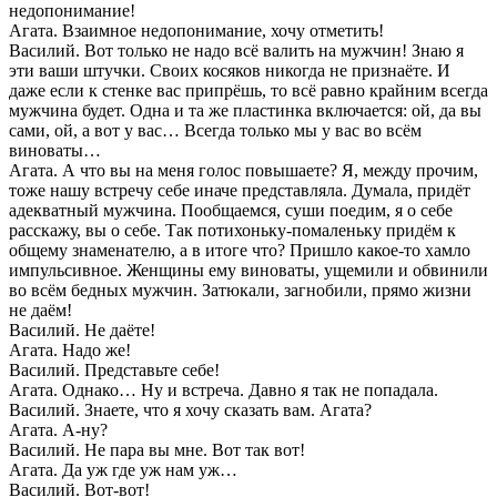
недопонимание!
Агата. Взаимное недопонимание, хочу отметить!
Василий. Вот только не надо всё валить на мужчин! Знаю я
эти ваши штучки. Своих косяков никогда не признаёте. И
даже если к стенке вас припрёшь, то всё равно крайним всегда
мужчина будет. Одна и та же пластинка включается: ой, да вы
сами, ой, а вот у вас… Всегда только мы у вас во всём
виноваты…
Агата. А что вы на меня голос повышаете? Я, между прочим,
тоже нашу встречу себе иначе представляла. Думала, придёт
адекватный мужчина. Пообщаемся, суши поедим, я о себе
расскажу, вы о себе. Так потихоньку-помаленьку придём к
общему знаменателю, а в итоге что? Пришло какое-то хамло
импульсивное. Женщины ему виноваты, ущемили и обвинили
во всём бедных мужчин. Затюкали, загнобили, прямо жизни
не даём!
Василий. Не даёте!
Агата. Надо же!
Василий. Представьте себе!
Агата. Однако… Ну и встреча. Давно я так не попадала.
Василий. Знаете, что я хочу сказать вам. Агата?
Агата. А-ну?
Василий. Не пара вы мне. Вот так вот!
Агата. Да уж где уж нам уж…
Василий. Вот-вот!