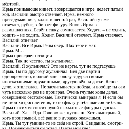
мёртвой.
Ирма понимающе кивает, возвращается к игре, делает пятый
ход. Василий быстро отвечает. Ирма, немного
призадумавшись, ходит в шестой раз, Василий тут же
отвечает, рубит, забирает фигуру. Вновь Ирма в
размышлениях. Берёт пешку, сомневается. Ходить – не ходить,
ходить – не ходить. Ходит. Василий отвечает, Ирма отвечает,
Василий отвечает.
Василий. Всё Ирма. Гейм овер. Шах тебе и мат.
Ирма. М…
Ирма проверяет позиции.
Ирма. Так не честно, ты жульничал.
Василий. Я жульничал? Это не карты, тут не подтасуешь.
Ирма. Ты по-другому жульничал. Вёл две партии
одновременно, в одной мне голову задурял своими
иносказаниями пружинными, другую вёл на доске. Ясное
дело, я отвлеклась. Не засчитывается победа, и вообще ты сам
чуть несколько раз не проиграл. Очень глупые ходы делал,
совершенно бестолковые. Тактически выиграла я. И если бы
не твои хитросплетения, то по факту у тебя шансов не было.
Ирма с психом сносит рукой шахматные фигуры с доски.
Василий. Ха… Нда. Говорю же, цугцванг. Хоть выигрывай,
хоть проигрывай, всё равно в дураках окажешься.
Ирма. Ты тут умника-то из себя не строй. Свидание, смотри-
ка. Познакомиться он хотел. Цветы мои где?