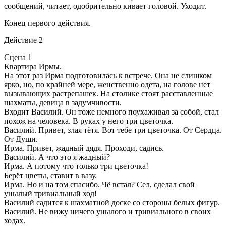
сообщений, читает, одобрительно кивает головой. Уходит.
Конец первого действия.
Действие 2
Сцена 1
Квартира Ирмы.
На этот раз Ирма подготовилась к встрече. Она не слишком
ярко, но, по крайней мере, женственно одета, на голове нет
вызывающих растрепашек. На столике стоят расставленные
шахматы, девица в задумчивости.
Входит Василий. Он тоже немного поухаживал за собой, стал
похож на человека. В руках у него три цветочка.
Василий. Привет, злая тётя. Вот тебе три цветочка. От Сердца.
От Души.
Ирма. Привет, жадный дядя. Проходи, садись.
Василий. А что это я жадный?
Ирма. А потому что только три цветочка!
Берёт цветы, ставит в вазу.
Ирма. Но и на том спасибо. Чё встал? Сел, сделал свой
унылый тривиальный ход!
Василий садится к шахматной доске со стороны белых фигур.
Василий. Не вижу ничего унылого и тривиального в своих
ходах.