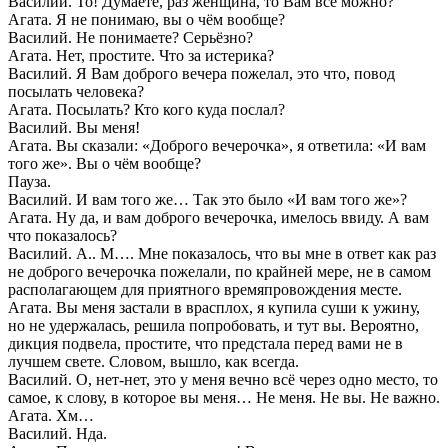
Василий. То! Думаете, раз женщина, то Вам всё можно?
Агата. Я не понимаю, вы о чём вообще?
Василий. Не понимаете? Серьёзно?
Агата. Нет, простите. Что за истерика?
Василий. Я Вам доброго вечера пожелал, это что, повод
посылать человека?
Агата. Посылать? Кто кого куда послал?
Василий. Вы меня!
Агата. Вы сказали: «Доброго вечерочка», я ответила: «И вам
того же». Вы о чём вообще?
Пауза.
Василий. И вам того же… Так это было «И вам того же»?
Агата. Ну да, и вам доброго вечерочка, имелось ввиду. А вам
что показалось?
Василий. А.. М…. Мне показалось, что вы мне в ответ как раз
не доброго вечерочка пожелали, по крайней мере, не в самом
располагающем для приятного времяпровождения месте.
Агата. Вы меня застали в врасплох, я купила суши к ужину,
но не удержалась, решила попробовать, и тут вы. Вероятно,
дикция подвела, простите, что предстала перед вами не в
лучшем свете. Словом, вышло, как всегда.
Василий. О, нет-нет, это у меня вечно всё через одно место, то
самое, к слову, в которое вы меня… Не меня. Не вы. Не важно.
Агата. Хм…
Василий. Нда.