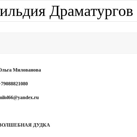
ильдия Драматургов
Ольга Милованова
+79088821080
milol66@yandex.ru
ВОЛШЕБНАЯ ДУДКА