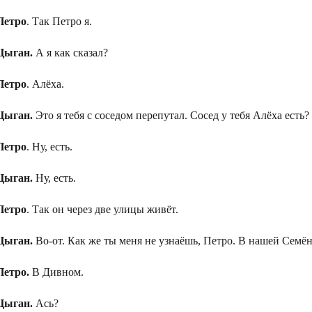
Петро
. Так Петро я.
Цыган.
А я как сказал?
Петро
. Алёха.
Цыган.
Это я тебя с соседом перепутал. Сосед у тебя Алёха есть?
Петро
. Ну, есть.
Цыган.
Ну, есть.
Петро
. Так он через две улицы живёт.
Цыган.
Во-от. Как же ты меня не узнаёшь, Петро. В нашей Семён
Петро.
В Дивном.
Цыган.
Ась?