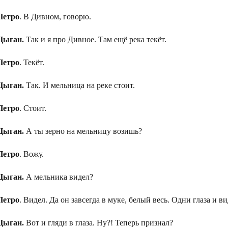
Петро
. В Дивном, говорю.
Цыган.
Так и я про Дивное. Там ещё река текёт.
Петро
. Текёт.
Цыган.
Так. И мельница на реке стоит.
Петро
. Стоит.
Цыган.
А ты зерно на мельницу возишь?
Петро
. Вожу.
Цыган.
А мельника видел?
Петро
. Видел. Да он завсегда в муке, белый весь. Одни глаза и в
Цыган.
Вот и гляди в глаза. Ну?! Теперь признал?