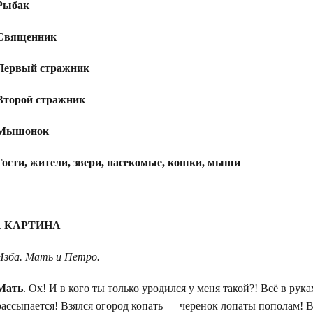
Рыбак
Священник
Первый стражник
Второй стражник
Мышонок
Гости, жители, звери, насекомые, кошки, мыши
1 КАРТИНА
Изба. Мать и Петро.
Мать
. Ох! И в кого ты только уродился у меня такой?! Всё в рука
рассыпается! Взялся огород копать — черенок лопаты пополам! Взя