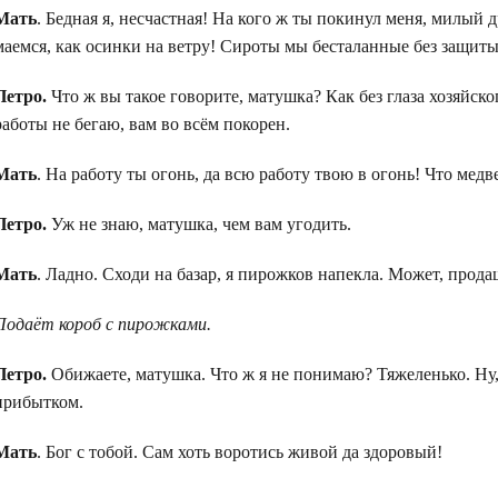
Мать
. Бедная я, несчастная! На кого ж ты покинул меня, милый
маемся, как осинки на ветру! Сироты мы бесталанные без защиты,
Петро.
Что ж вы такое говорите, матушка? Как без глаза хозяйско
работы не бегаю, вам во всём покорен.
Мать
. На работу ты огонь, да всю работу твою в огонь! Что медв
Петро.
Уж не знаю, матушка, чем вам угодить.
Мать
. Ладно. Сходи на базар, я пирожков напекла. Может, продаш
Подаёт короб с пирожками.
Петро.
Обижаете, матушка. Что ж я не понимаю? Тяжеленько. Ну, 
прибытком.
Мать
. Бог с тобой. Сам хоть воротись живой да здоровый!