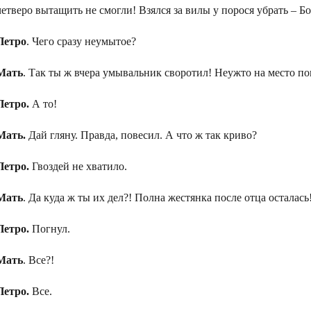
четверо вытащить не смогли! Взялся за вилы у порося убрать – Бо
Петро
. Чего сразу неумытое?
Мать
. Так ты ж вчера умывальник своротил! Неужто на место по
Петро.
А то!
Мать.
Дай гляну. Правда, повесил. А что ж так криво?
Петро.
Гвоздей не хватило.
Мать
. Да куда ж ты их дел?! Полна жестянка после отца осталась
Петро.
Погнул.
Мать
. Все?!
Петро.
Все.