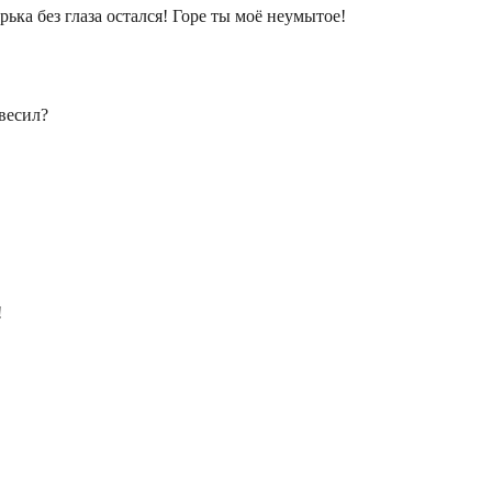
рька без глаза остался! Горе ты моё неумытое!
весил?
!