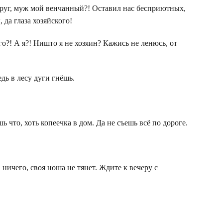
 друг, муж мой венчанный?! Оставил нас бесприютных,
 да глаза хозяйского!
го?! А я?! Ништо я не хозяин? Кажись не ленюсь, от
едь в лесу дуги гнёшь.
ь что, хоть копеечка в дом. Да не съешь всё по дороге.
ничего, своя ноша не тянет. Ждите к вечеру с