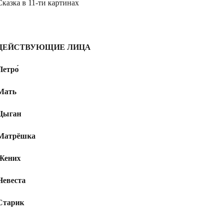
Сказка в 11-ти картинах
ДЕЙСТВУЮЩИЕ ЛИЦА
Петро́
Мать
Цыган
Матрёшка
Жених
Невеста
Старик