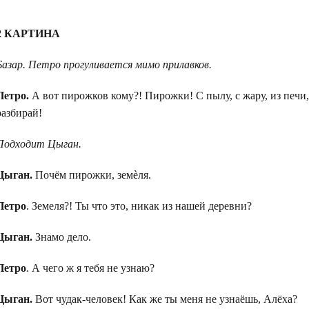
2 КАРТИНА
Базар. Петро прогуливается мимо прилавков.
Петро.
А вот пирожков кому?! Пирожки! С пылу, с жару, из печи,
разбирай!
Подходит Цыган.
Цыган.
Почём пирожки, земѐля.
Петро
. Земеля?! Ты что это, никак из нашей деревни?
Цыган.
Знамо дело.
Петро
. А чего ж я тебя не узнаю?
Цыган.
Вот чудак-человек! Как же ты меня не узнаёшь, Алёха?