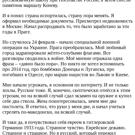
памятник маршалу Коневу.
И я понял: страна испортилась, страну пора менять. Я
оформил необходимые документы. Присмотрел недвижимость
в Москве. Начал распродавать то, что было заработано за эти
годы в Праге.
Но случилось 24 февраля – начало специальной военной
операции на Украине. Прага преобразилась. Мой любимый
город задрапировали жёлто-голубыми флагами. Все
разговоры сводились к войне. Моё мнение отражала одна
фраза – «давно было пора». Но никто не хотел вспоминать
про 2014 год, про бомбёжки Донецка и Луганска, про
погибших в Одессе, про марши нацистов во Львове и Киеве.
Мне начали угрожать, в основном по интернету. И не только
хохлы. Русские тоже. Я, конечно, скептически отнёсся к этим
угрозам, но на всякий случай сдал экзамен на оружие и купил
себе два ствола. Жена поинтересовалась, зачем мне два
пистолета. Я ответил, что руки у меня две, и начал учиться
стрелять по-македонски, на всякий случай.
И таки да, я почувствовал себя евреем в гитлеровской
Германии 1933 года. Странное чувство. Еврейское дежавю.
Странное и страшное. Но я русский, который пережил