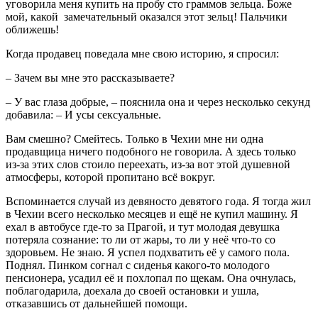
уговорила меня купить на пробу сто граммов зельца. Боже
мой, какой замечательный оказался этот зельц! Пальчики
оближешь!
Когда продавец поведала мне свою историю, я спросил:
– Зачем вы мне это рассказываете?
– У вас глаза добрые, – пояснила она и через несколько секунд
добавила: – И усы сексуальные.
Вам смешно? Смейтесь. Только в Чехии мне ни одна
продавщица ничего подобного не говорила. А здесь только
из-за этих слов стоило переехать, из-за вот этой душевной
атмосферы, которой пропитано всё вокруг.
Вспоминается случай из девяносто девятого года. Я тогда жил
в Чехии всего несколько месяцев и ещё не купил машину. Я
ехал в автобусе где-то за Прагой, и тут молодая девушка
потеряла сознание: то ли от жары, то ли у неё что-то со
здоровьем. Не знаю. Я успел подхватить её у самого пола.
Поднял. Пинком согнал с сиденья какого-то молодого
пенсионера, усадил её и похлопал по щекам. Она очнулась,
поблагодарила, доехала до своей остановки и ушла,
отказавшись от дальнейшей помощи.