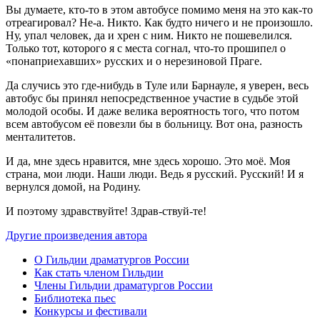
Вы думаете, кто-то в этом автобусе помимо меня на это как-то
отреагировал? Не-а. Никто. Как будто ничего и не произошло.
Ну, упал человек, да и хрен с ним. Никто не пошевелился.
Только тот, которого я с места согнал, что-то прошипел о
«понаприехавших» русских и о нерезиновой Праге.
Да случись это где-нибудь в Туле или Барнауле, я уверен, весь
автобус бы принял непосредственное участие в судьбе этой
молодой особы. И даже велика вероятность того, что потом
всем автобусом её повезли бы в больницу. Вот она, разность
менталитетов.
И да, мне здесь нравится, мне здесь хорошо. Это моё. Моя
страна, мои люди. Наши люди. Ведь я русский. Русский! И я
вернулся домой, на Родину.
И поэтому здравствуйте! Здрав-ствуй-те!
Другие произведения автора
О Гильдии драматургов России
Как стать членом Гильдии
Члены Гильдии драматургов России
Библиотека пьес
Конкурсы и фестивали