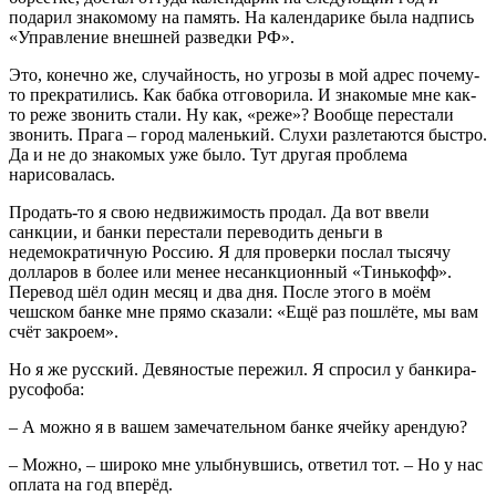
подарил знакомому на память. На календарике была надпись
«Управление внешней разведки РФ».
Это, конечно же, случайность, но угрозы в мой адрес почему-
то прекратились. Как бабка отговорила. И знакомые мне как-
то реже звонить стали. Ну как, «реже»? Вообще перестали
звонить. Прага – город маленький. Слухи разлетаются быстро.
Да и не до знакомых уже было. Тут другая проблема
нарисовалась.
Продать-то я свою недвижимость продал. Да вот ввели
санкции, и банки перестали переводить деньги в
недемократичную Россию. Я для проверки послал тысячу
долларов в более или менее несанкционный «Тинькофф».
Перевод шёл один месяц и два дня. После этого в моём
чешском банке мне прямо сказали: «Ещё раз пошлёте, мы вам
счёт закроем».
Но я же русский. Девяностые пережил. Я спросил у банкира-
русофоба:
– А можно я в вашем замечательном банке ячейку арендую?
– Можно, – широко мне улыбнувшись, ответил тот. – Но у нас
оплата на год вперёд.