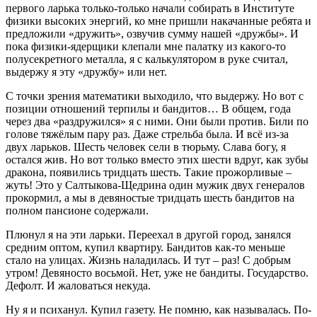
первого ларька только-только начали собирать в Институте
физики высоких энергий, ко мне пришли накачанные ребята и
предложили «дружить», озвучив сумму нашей «дружбы». И
пока физики-ядерщики клепали мне палатку из какого-то
полусекретного металла, я с калькулятором в руке считал,
выдержу я эту «дружбу» или нет.
С точки зрения математики выходило, что выдержу. Но вот с
позиции отношений терпилы и бандитов… В общем, года
через два «раздружился» я с ними. Они были против. Били по
голове тяжёлым пару раз. Даже стрельба была. И всё из-за
двух ларьков. Шесть человек сели в тюрьму. Слава богу, я
остался жив. Но вот только вместо этих шести вдруг, как зубы
дракона, появились тридцать шесть. Такие прожорливые –
жуть! Это у Салтыкова-Щедрина один мужик двух генералов
прокормил, а мы в девяностые тридцать шесть бандитов на
полном пансионе содержали.
Плюнул я на эти ларьки. Переехал в другой город, занялся
средним оптом, купил квартиру. Бандитов как-то меньше
стало на улицах. Жизнь наладилась. И тут – раз! С добрым
утром! Девяносто восьмой. Нет, уже не бандиты. Государство.
Дефолт. И жаловаться некуда.
Ну я и психанул. Купил газету. Не помню, как называлась. По-