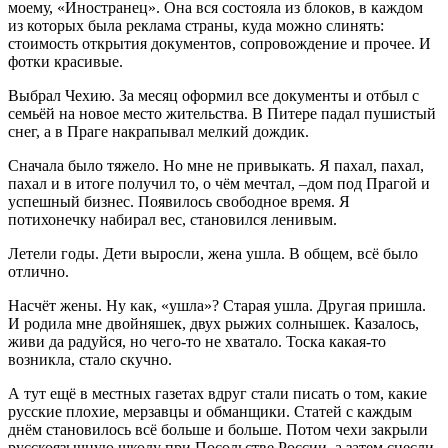
моему, «Иностранец». Она вся состояла из блоков, в каждом
из которых была реклама страны, куда можно слинять:
стоимость открытия документов, сопровождение и прочее. И
фотки красивые.
Выбрал Чехию. За месяц оформил все документы и отбыл с
семьёй на новое место жительства. В Питере падал пушистый
снег, а в Праге накрапывал мелкий дождик.
Сначала было тяжело. Но мне не привыкать. Я пахал, пахал,
пахал и в итоге получил то, о чём мечтал, –дом под Прагой и
успешный бизнес. Появилось свободное время. Я
потихонечку набирал вес, становился ленивым.
Летели годы. Дети выросли, жена ушла. В общем, всё было
отлично.
Насчёт жены. Ну как, «ушла»? Старая ушла. Другая пришла.
И родила мне двойняшек, двух рыжих солнышек. Казалось,
живи да радуйся, но чего-то не хватало. Тоска какая-то
возникла, стало скучно.
А тут ещё в местных газетах вдруг стали писать о том, какие
русские плохие, мерзавцы и обманщики. Статей с каждым
днём становилось всё больше и больше. Потом чехи закрыли
русскоязычную школу при Посольстве России, а затем снесли