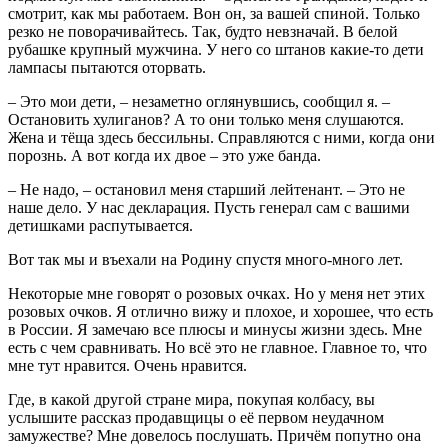
смотрит, как мы работаем. Вон он, за вашей спиной. Только
резко не поворачивайтесь. Так, будто невзначай. В белой
рубашке крупный мужчина. У него со штанов какие-то дети
лампасы пытаются оторвать.
– Это мои дети, – незаметно оглянувшись, сообщил я. –
Остановить хулиганов? А то они только меня слушаются.
Жена и тёща здесь бессильны. Справляются с ними, когда они
порознь. А вот когда их двое – это уже банда.
– Не надо, – остановил меня старший лейтенант. – Это не
наше дело. У нас декларация. Пусть генерал сам с вашими
детишками распутывается.
Вот так мы и въехали на Родину спустя много-много лет.
Некоторые мне говорят о розовых очках. Но у меня нет этих
розовых очков. Я отлично вижу и плохое, и хорошее, что есть
в России. Я замечаю все плюсы и минусы жизни здесь. Мне
есть с чем сравнивать. Но всё это не главное. Главное то, что
мне тут нравится. Очень нравится.
Где, в какой другой стране мира, покупая колбасу, вы
услышите рассказ продавщицы о её первом неудачном
замужестве? Мне довелось послушать. Причём попутно она