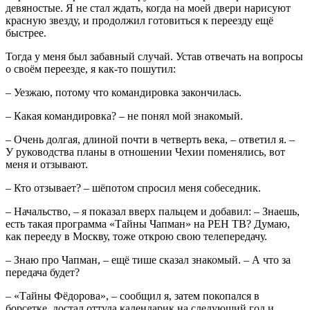
девяностые. Я не стал ждать, когда на моей двери нарисуют
красную звезду, и продолжил готовиться к переезду ещё
быстрее.
Тогда у меня был забавный случай. Устав отвечать на вопросы
о своём переезде, я как-то пошутил:
– Уезжаю, потому что командировка закончилась.
– Какая командировка? – не понял мой знакомый.
– Очень долгая, длиной почти в четверть века, – ответил я. –
У руководства планы в отношении Чехии поменялись, вот
меня и отзывают.
– Кто отзывает? – шёпотом спросил меня собеседник.
– Начальство, – я показал вверх пальцем и добавил: – Знаешь,
есть такая программа «Тайны Чапман» на РЕН ТВ? Думаю,
как перееду в Москву, тоже открою свою телепередачу.
– Знаю про Чапман, – ещё тише сказал знакомый. – А что за
передача будет?
– «Тайны Фёдорова», – сообщил я, затем покопался в
борсетке, достал оттуда календарик на следующий год и