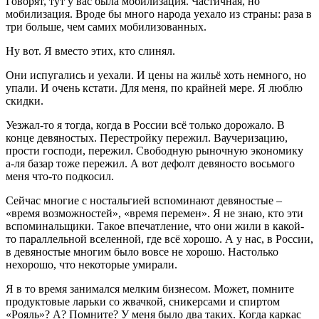
Говорят, тут у вас была мобилизация. Частичная, но
мобилизация. Вроде бы много народа уехало из страны: раза в
три больше, чем самих мобилизованных.
Ну вот. Я вместо этих, кто слинял.
Они испугались и уехали. И цены на жильё хоть немного, но
упали. И очень кстати. Для меня, по крайней мере. Я люблю
скидки.
Уезжал-то я тогда, когда в России всё только дорожало. В
конце девяностых. Перестройку пережил. Ваучеризацию,
прости господи, пережил. Свободную рыночную экономику
а-ля базар тоже пережил. А вот дефолт девяносто восьмого
меня что-то подкосил.
Сейчас многие с ностальгией вспоминают девяностые –
«время возможностей», «время перемен». Я не знаю, кто эти
вспоминальщики. Такое впечатление, что они жили в какой-
то параллельной вселенной, где всё хорошо. А у нас, в России,
в девяностые многим было вовсе не хорошо. Настолько
нехорошо, что некоторые умирали.
Я в то время занимался мелким бизнесом. Может, помните
продуктовые ларьки со жвачкой, сникерсами и спиртом
«Рояль»? А? Помните? У меня было два таких. Когда каркас