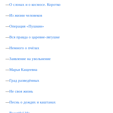
—
О слонах и о космосе. Коротко
—
Из жизни человеков
—
Операция «Пушкин»
—
Вся правда о царевне-лягушке
—
Немного о пчёлах
—
Заявление на увольнение
—
Марья Кащеевна
—
Град разведённых
—
Не своя жизнь
—
Песнь о дождях и каштанах