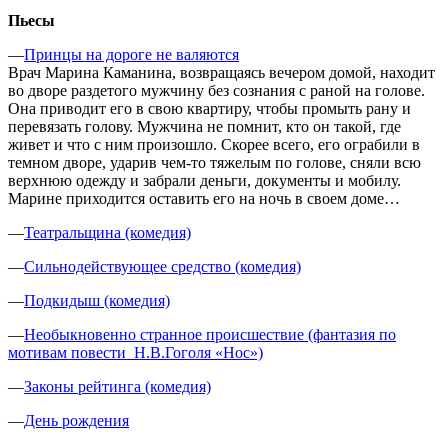
Пьесы
—
Принцы на дороге не валяются
Врач Марина Каманина, возвращаясь вечером домой, находит
во дворе раздетого мужчину без сознания с раной на голове.
Она приводит его в свою квартиру, чтобы промыть рану и
перевязать голову. Мужчина не помнит, кто он такой, где
живет и что с ним произошло. Скорее всего, его ограбили в
темном дворе, ударив чем-то тяжелым по голове, сняли всю
верхнюю одежду и забрали деньги, документы и мобилу.
Марине приходится оставить его на ночь в своем доме…
—
Театральщина (комедия)
—
Сильнодействующее средство (комедия)
—
Подкидыш (комедия)
—
Необыкновенно странное происшествие (фантазия по
мотивам повести Н.В.Гоголя «Нос»)
—
Законы рейтинга (комедия)
—
День рождения